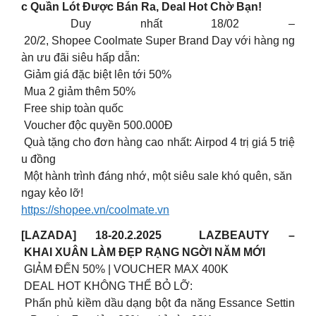
c Quần Lót Được Bán Ra, Deal Hot Chờ Bạn!
Duy nhất 18/02 –
20/2, Shopee Coolmate Super Brand Day với hàng ng
àn ưu đãi siêu hấp dẫn:
Giảm giá đặc biệt lên tới 50%
Mua 2 giảm thêm 50%
Free ship toàn quốc
Voucher độc quyền 500.000Đ
Quà tặng cho đơn hàng cao nhất: Airpod 4 trị giá 5 triệ
u đồng
Một hành trình đáng nhớ, một siêu sale khó quên, săn
ngay kẻo lỡ!
https://shopee.vn/coolmate.vn
[LAZADA] 18-20.2.2025 LAZBEAUTY –
KHAI XUÂN LÀM ĐẸP RẠNG NGỜI NĂM MỚI
GIẢM ĐẾN 50% | VOUCHER MAX 400K
DEAL HOT KHÔNG THỂ BỎ LỠ:
Phấn phủ kiềm dầu dạng bột đa năng Essance Settin