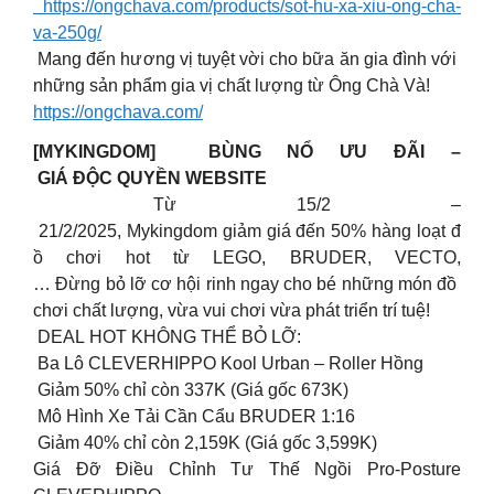
https://ongchava.com/products/sot-hu-xa-xiu-ong-cha-
va-250g/
Mang đến hương vị tuyệt vời cho bữa ăn gia đình với
những sản phẩm gia vị chất lượng từ Ông Chà Và!
https://ongchava.com/
[MYKINGDOM] BÙNG NỔ ƯU ĐÃI –
GIÁ ĐỘC QUYỀN WEBSITE
Từ 15/2 –
21/2/2025, Mykingdom giảm giá đến 50% hàng loạt đ
ồ chơi hot từ LEGO, BRUDER, VECTO,
… Đừng bỏ lỡ cơ hội rinh ngay cho bé những món đồ
chơi chất lượng, vừa vui chơi vừa phát triển trí tuệ!
DEAL HOT KHÔNG THỂ BỎ LỠ:
Ba Lô CLEVERHIPPO Kool Urban – Roller Hồng
Giảm 50% chỉ còn 337K (Giá gốc 673K)
Mô Hình Xe Tải Cần Cẩu BRUDER 1:16
Giảm 40% chỉ còn 2,159K (Giá gốc 3,599K)
Giá Đỡ Điều Chỉnh Tư Thế Ngồi Pro-Posture