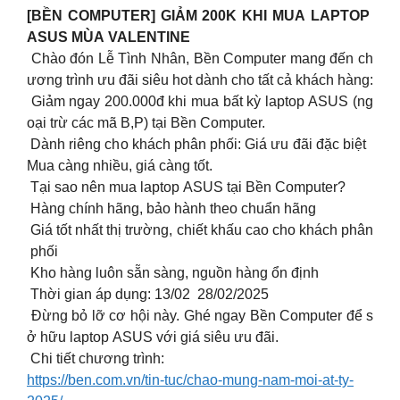
[BỀN COMPUTER] GIẢM 200K KHI MUA LAPTOP
ASUS MÙA VALENTINE
Chào đón Lễ Tình Nhân, Bền Computer mang đến ch
ương trình ưu đãi siêu hot dành cho tất cả khách hàng:
Giảm ngay 200.000đ khi mua bất kỳ laptop ASUS (ng
oại trừ các mã B,P) tại Bền Computer.
Dành riêng cho khách phân phối: Giá ưu đãi đặc biệt
Mua càng nhiều, giá càng tốt.
‍️ Tại sao nên mua laptop ASUS tại Bền Computer?
Hàng chính hãng, bảo hành theo chuẩn hãng
Giá tốt nhất thị trường, chiết khấu cao cho khách phân
phối
Kho hàng luôn sẵn sàng, nguồn hàng ổn định
Thời gian áp dụng: 13/02 28/02/2025
Đừng bỏ lỡ cơ hội này. Ghé ngay Bền Computer để s
ở hữu laptop ASUS với giá siêu ưu đãi.
Chi tiết chương trình:
https://ben.com.vn/tin-tuc/chao-mung-nam-moi-at-ty-