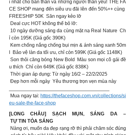
i nhất cho bản thân và những người thân yêu! THE FA
CE SHOP mang đến siêu ưu đãi lên đến 50%++ cùng
FREESHIP 50K Săn ngay kẻo lỡ ️
Deal cực HOT không thể bỏ lỡ:
10 ngày dưỡng sáng da cùng mặt nạ Real Nature Ch
ỉ còn 195K (Giá gốc 390K)
Kem chống nắng chống bụi mịn & ánh sáng xanh 50m
l Bảo vệ làn da tối ưu, chỉ còn 599K (Giá gốc 1148K)
Son thỏi căng bóng New Bold Màu son mọi cô gái đề
u thích Chỉ còn 649K (Giá gốc 838K)
Thời gian áp dụng: Từ ngày 16/2 – 22/2/2025
Đẹp hơn mỗi ngày Yêu thương trọn vẹn mùa này
_____________________________________
Mua ngay tại:
https://thefaceshop.com.vn/collections/si
eu-sale-the-face-shop
[LONG CHÂU] SẠCH MỤN, SÁNG DA –
TỰ TIN TỎA SÁNG
Nàng ơi, muốn da đẹp rạng rỡ thì phải chăm sóc đúng