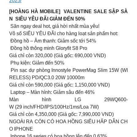
2025/
[HOÀNG HÀ MOBILE] VALENTINE SALE SẬP SÀ
N SIÊU YÊU ĐÃI GIẢM ĐẾN 50%
Săn ngay deal hot, giá hời nhất mùa yêu!
Vô số SIÊU YÊU ĐÃI cho hàng loạt sản phẩm hot:
Đồng hồ – Âm thanh: Giảm sốc tới 54%
Đồng hồ thông minh Gloryfit S8 Pro
Giá chỉ còn 320,000 (Giá gốc: 690,000 VND)
Phụ kiện: Giảm đến 50%
Pin sạc dự phòng Innostyle PowerMag Slim 15W (WI
RELESS) PD/QC3.0 20W 10000m
Giá chỉ còn 590,000 (Giá gốc: 1,150,000 VND)
Laptop – Màn hình: Giảm sâu đến 46%
Màn hình LG 29WQ600-
W (29 inch/FHD/IPS/100Hz/1ms/Loa 7W)
Giá chỉ còn 4,350,000 (Giá gốc: 7,990,000 VND)
NGOÀI RA CÒN CÓ HOA HỒNG SIÊU HẤP DẪN CH
O IPHONE
Iphone 16 series có hoa hồng lên đến 0,63%