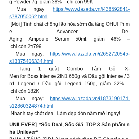
g Powder 7g, giảm 38% – chỉ còn 99K
Mua ngay:
https://www.lazada.vn/i438592841-
s787050062.html
[Mới] Tinh chất chống lão hóa sớm đa tầng OHUI Prim
e Advancer De-
Aging Ampoule Serum 50ml, giảm 46% –
chỉ còn 2tr799
Mua ngay:
https://www.lazada.vn/i2652720545-
s13375406334.html
[Tặng 1 quà] Combo Tắm Gội X-
Men for Boss Intense 2IN1 650g và Dầu gội Intense / 3
n1 Legend / Dầu gội Legend 150g, giảm 32% –
chỉ còn 182K
Mua ngay:
https://www.lazada.vn/i1873190174-
s12860324874.html
Nhanh tay chốt deal Làm đẹp đón năm mới ngay!
UNILEVER] *Sốc Deal, Sốc Giá TOP 3 Sản phẩm n
hà Unilever*