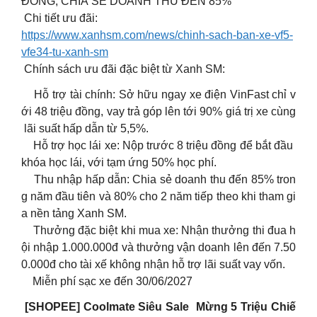
ĐỒNG, CHIA SẺ DOANH THU ĐẾN 85%
Chi tiết ưu đãi:
https://www.xanhsm.com/news/chinh-sach-ban-xe-vf5-
vfe34-tu-xanh-sm
Chính sách ưu đãi đặc biệt từ Xanh SM:
Hỗ trợ tài chính: Sở hữu ngay xe điện VinFast chỉ v
ới 48 triệu đồng, vay trả góp lên tới 90% giá trị xe cùng
lãi suất hấp dẫn từ 5,5%.
Hỗ trợ học lái xe: Nộp trước 8 triệu đồng để bắt đầu
khóa học lái, với tạm ứng 50% học phí.
Thu nhập hấp dẫn: Chia sẻ doanh thu đến 85% tron
g năm đầu tiên và 80% cho 2 năm tiếp theo khi tham gi
a nền tảng Xanh SM.
Thưởng đặc biệt khi mua xe: Nhận thưởng thi đua h
ội nhập 1.000.000đ và thưởng vận doanh lên đến 7.50
0.000đ cho tài xế không nhận hỗ trợ lãi suất vay vốn.
Miễn phí sạc xe đến 30/06/2027
[SHOPEE] Coolmate Siêu Sale Mừng 5 Triệu Chiế