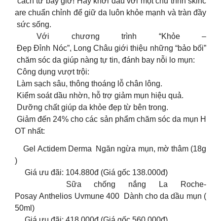
cách từ bây giờ! Hãy khởi đầu với một chu trình skinc
are chuẩn chỉnh để giữ da luôn khỏe mạnh và tràn đầy
sức sống.
Với chương trình “Khỏe –
Đẹp Đỉnh Nóc”, Long Châu giới thiệu những “bảo bối”
chăm sóc da giúp nàng tự tin, đánh bay nỗi lo mụn:
Công dụng vượt trội:
Làm sạch sâu, thông thoáng lỗ chân lông.
Kiểm soát dầu nhờn, hỗ trợ giảm mụn hiệu quả.
Dưỡng chất giúp da khỏe đẹp từ bên trong.
Giảm đến 24% cho các sản phẩm chăm sóc da mụn H
OT nhất:
Gel Actidem Derma Ngăn ngừa mụn, mờ thâm (18g
)
Giá ưu đãi: 104.880đ (Giá gốc 138.000đ)
Sữa chống nắng La Roche-
Posay Anthelios Uvmune 400 Dành cho da dầu mụn (
50ml)
Giá ưu đãi: 418.000đ (Giá gốc 560.000đ)