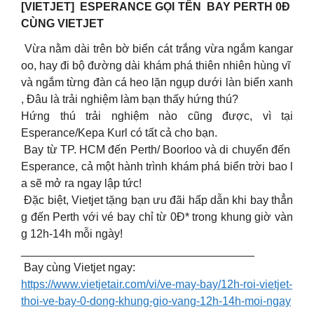
[VIETJET] ️ ESPERANCE GỌI TÊN BAY PERTH 0Đ
CÙNG VIETJET ️
️ Vừa nằm dài trên bờ biển cát trắng vừa ngắm kangar
oo, hay đi bộ đường dài khám phá thiên nhiên hùng vĩ
và ngắm từng đàn cá heo lặn ngụp dưới làn biển xanh
, Đâu là trải nghiệm làm bạn thấy hứng thú? ️
Hứng thú trải nghiệm nào cũng được, vì tại
Esperance/Kepa Kurl có tất cả cho bạn.
️ Bay từ TP. HCM đến Perth/ Boorloo và di chuyển đến
Esperance, cả một hành trình khám phá biển trời bao l
a sẽ mở ra ngay lập tức!
Đặc biệt, Vietjet tặng bạn ưu đãi hấp dẫn khi bay thẳn
g đến Perth với vé bay chỉ từ 0Đ* trong khung giờ vàn
g 12h-14h mỗi ngày!
_____________________________________
Bay cùng Vietjet ngay:
https://www.vietjetair.com/vi/ve-may-bay/12h-roi-vietjet-
thoi-ve-bay-0-dong-khung-gio-vang-12h-14h-moi-ngay