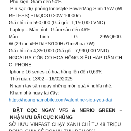
Phụ kiện: Giảm đến 50%
Pin sạc dự phòng Innostyle PowerMag Slim 15W (WI
RELESS) PD/QC3.0 20W 10000m
Giá chỉ còn 590,000 (Giá gốc: 1,150,000 VND)
Laptop – Màn hình: Giảm sâu đến 46%
Màn hình LG 29WQ600-
W (29 inch/FHD/IPS/100Hz/1ms/Loa 7W)
Giá chỉ còn 4,350,000 (Giá gốc: 7,990,000 VND)
NGOÀI RA CÒN CÓ HOA HỒNG SIÊU HẤP DẪN CH
O IPHONE
Iphone 16 series có hoa hồng lên đến 0,63%
Thời gian: 13/02 – 16/02/2025
Nhanh tay săn ngay những món quà ý nghĩa nhé.
Khám phá ngay tại đây:
https://hoanghamobile.com/valentine-sieu-yeu-dai
ĐẶT CỌC NGAY VF5 & NERIO GREEN –
NHẬN ƯU ĐÃI CỰC KHỦNG
SỞ HỮU VINFAST CHẠY XANH CHỈ TỪ 48 TRIỆU