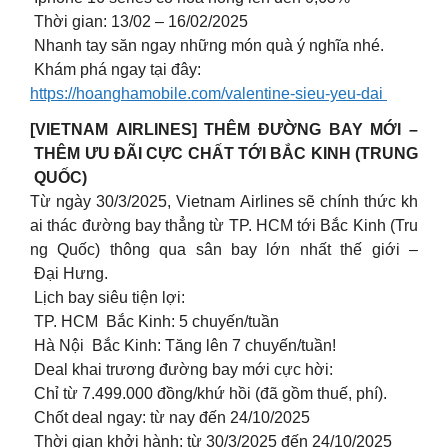
Thời gian: 13/02 – 16/02/2025
Nhanh tay săn ngay những món quà ý nghĩa nhé.
Khám phá ngay tại đây:
https://hoanghamobile.com/valentine-sieu-yeu-dai
[VIETNAM AIRLINES] THÊM ĐƯỜNG BAY MỚI –
THÊM ƯU ĐÃI CỰC CHẤT TỚI BẮC KINH (TRUNG
QUỐC)
Từ ngày 30/3/2025, Vietnam Airlines sẽ chính thức kh
ai thác đường bay thẳng từ TP. HCM tới Bắc Kinh (Tru
ng Quốc) thông qua sân bay lớn nhất thế giới –
Đại Hưng.
Lịch bay siêu tiện lợi:
TP. HCM Bắc Kinh: 5 chuyến/tuần
Hà Nội Bắc Kinh: Tăng lên 7 chuyến/tuần!
Deal khai trương đường bay mới cực hời:
Chỉ từ 7.499.000 đồng/khứ hồi (đã gồm thuế, phí).
Chốt deal ngay: từ nay đến 24/10/2025
️ Thời gian khởi hành: từ 30/3/2025 đến 24/10/2025