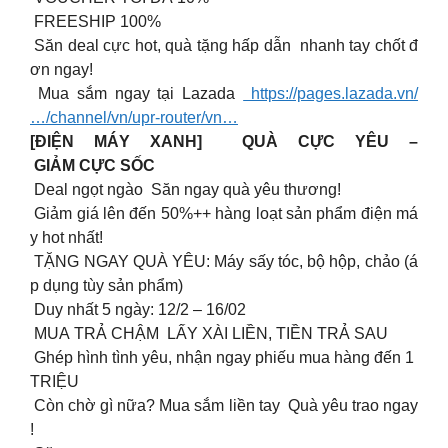
FREESHIP 100%
Săn deal cực hot, quà tặng hấp dẫn nhanh tay chốt đ
ơn ngay!
Mua sắm ngay tại Lazada
https://pages.lazada.vn/
…/channel/vn/upr-router/vn…
[ĐIỆN MÁY XANH] QUÀ CỰC YÊU –
GIẢM CỰC SỐC
️‍ Deal ngọt ngào Săn ngay quà yêu thương!
Giảm giá lên đến 50%++ hàng loạt sản phẩm điện má
y hot nhất!
TẶNG NGAY QUÀ YÊU: Máy sấy tóc, bộ hộp, chảo (á
p dụng tùy sản phẩm)
Duy nhất 5 ngày: 12/2 – 16/02
MUA TRẢ CHẬM LẤY XÀI LIỀN, TIỀN TRẢ SAU
Ghép hình tình yêu, nhận ngay phiếu mua hàng đến 1
TRIỆU
Còn chờ gì nữa? Mua sắm liền tay Quà yêu trao ngay
!