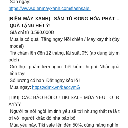
Săn ngay:
https://www.dienmayxanh.com/flashsale
[ĐIỆN MÁY XANH] ️ SẮM TỦ ĐÔNG HÒA PHÁT –
QUÀ TẶNG HẾT Ý! ️
Giá chỉ từ 3.590.000Đ
Mua là có quà Tặng ngay Nồi chiên / Máy xay thịt (tùy
model)
Trả chậm lên đến 12 tháng, lãi suất 0% (áp dụng tùy m
odel)
Giữ thực phẩm tươi ngon Tiết kiệm chi phí Nhận quà
liền tay!
Số lượng có hạn Đặt ngay kẻo lỡ!
Mua ngay:
https://dmx.vn/baccymG
[TIKI] CÁC BẢO BỐI ƠI! TIKI SALE MÙA YÊU TỚI Đ
ÂYYY
Người ta nói ngồi im tình yêu sẽ tới nhưng thật ra là t
ới với người khác đó nha bảo bối
Mùa yêu này, Tiki sale lên đến 50%, cùng hàng nghìn