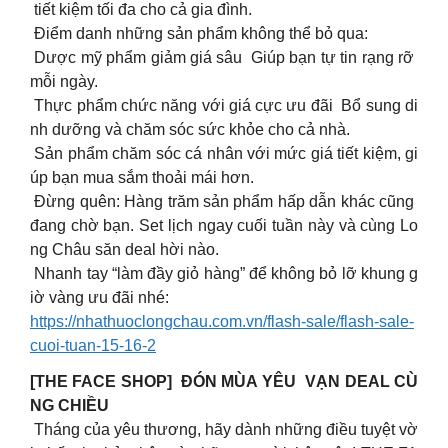
tiết kiệm tối đa cho cả gia đình.
Điểm danh những sản phẩm không thể bỏ qua:
Dược mỹ phẩm giảm giá sâu Giúp bạn tự tin rạng rỡ
mỗi ngày.
Thực phẩm chức năng với giá cực ưu đãi Bổ sung di
nh dưỡng và chăm sóc sức khỏe cho cả nhà.
️ Sản phẩm chăm sóc cá nhân với mức giá tiết kiệm, gi
úp bạn mua sắm thoải mái hơn.
Đừng quên: Hàng trăm sản phẩm hấp dẫn khác cũng
đang chờ bạn. Set lịch ngay cuối tuần này và cùng Lo
ng Châu săn deal hời nào.
Nhanh tay “làm đầy giỏ hàng” để không bỏ lỡ khung g
iờ vàng ưu đãi nhé:
https://nhathuoclongchau.com.vn/flash-sale/flash-sale-
cuoi-tuan-15-16-2
[THE FACE SHOP] ĐÓN MÙA YÊU VẠN DEAL CÙ
NG CHIỀU
Tháng của yêu thương, hãy dành những điều tuyệt vờ