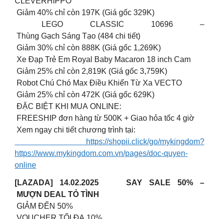
CLEVERHIPPO
Giảm 40% chỉ còn 197K (Giá gốc 329K)
LEGO CLASSIC 10696 –
Thùng Gạch Sáng Tạo (484 chi tiết)
Giảm 30% chỉ còn 888K (Giá gốc 1,269K)
Xe Đạp Trẻ Em Royal Baby Macaron 18 inch Cam
Giảm 25% chỉ còn 2,819K (Giá gốc 3,759K)
Robot Chú Chó Max Điều Khiển Từ Xa VECTO
Giảm 25% chỉ còn 472K (Giá gốc 629K)
ĐẶC BIỆT KHI MUA ONLINE:
FREESHIP đơn hàng từ 500K + Giao hỏa tốc 4 giờ
Xem ngay chi tiết chương trình tại:
https://shopii.click/go/mykingdom?
https://www.mykingdom.com.vn/pages/doc-quyen-
online
[LAZADA] 14.02.2025 SAY SALE 50% –
MƯỢN DEAL TỎ TÌNH
GIẢM ĐẾN 50%
VOUCHER TỐI ĐA 10%