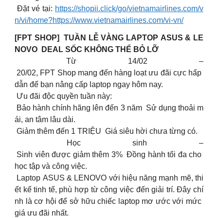
Đặt vé tại:
https://shopii.click/go/vietnamairlines.com/v
n/vi/home?https://www.vietnamairlines.com/vi-vn/
[FPT SHOP] TUẦN LỄ VÀNG LAPTOP ASUS & LE
NOVO DEAL SỐC KHÔNG THỂ BỎ LỠ
Từ 14/02 –
20/02, FPT Shop mang đến hàng loạt ưu đãi cực hấp
dẫn để bạn nâng cấp laptop ngay hôm nay.
Ưu đãi độc quyền tuần này:
Bảo hành chính hãng lên đến 3 năm Sử dụng thoải m
ái, an tâm lâu dài.
Giảm thêm đến 1 TRIỆU Giá siêu hời chưa từng có.
Học sinh –
Sinh viên được giảm thêm 3% Đồng hành tối đa cho
học tập và công việc.
Laptop ASUS & LENOVO với hiệu năng mạnh mẽ, thi
ết kế tinh tế, phù hợp từ công việc đến giải trí. Đây chí
nh là cơ hội để sở hữu chiếc laptop mơ ước với mức
giá ưu đãi nhất.