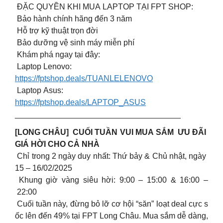
ĐẶC QUYỀN KHI MUA LAPTOP TẠI FPT SHOP:
️ Bảo hành chính hãng đến 3 năm
️ Hỗ trợ kỹ thuật trọn đời
️ Bảo dưỡng vệ sinh máy miễn phí
Khám phá ngay tại đây:
Laptop Lenovo:
https://fptshop.deals/TUANLELENOVO
Laptop Asus:
https://fptshop.deals/LAPTOP_ASUS
_____________________________________
[LONG CHÂU] CUỐI TUẦN VUI MUA SẮM ƯU ĐÃI
GIÁ HỜI CHO CẢ NHÀ
Chỉ trong 2 ngày duy nhất: Thứ bảy & Chủ nhật, ngày
15 – 16/02/2025
Khung giờ vàng siêu hời: 9:00 – 15:00 & 16:00 –
22:00
Cuối tuần này, đừng bỏ lỡ cơ hội “săn” loạt deal cực s
ốc lên đến 49% tại FPT Long Châu. Mua sắm dễ dàng,