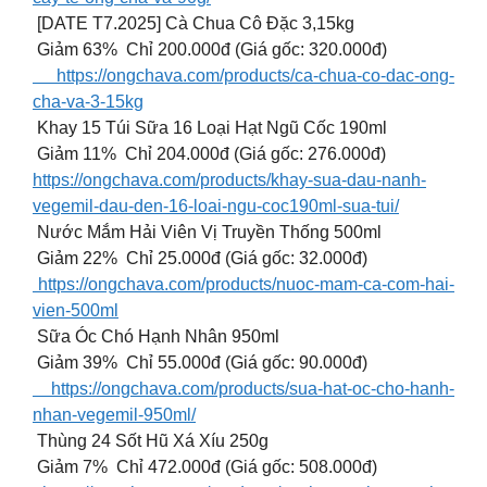
[DATE T7.2025] Cà Chua Cô Đặc 3,15kg
Giảm 63% Chỉ 200.000đ (Giá gốc: 320.000đ)
https://ongchava.com/products/ca-chua-co-dac-ong-
cha-va-3-15kg
Khay 15 Túi Sữa 16 Loại Hạt Ngũ Cốc 190ml
Giảm 11% Chỉ 204.000đ (Giá gốc: 276.000đ)
https://ongchava.com/products/khay-sua-dau-nanh-
vegemil-dau-den-16-loai-ngu-coc190ml-sua-tui/
Nước Mắm Hải Viên Vị Truyền Thống 500ml
Giảm 22% Chỉ 25.000đ (Giá gốc: 32.000đ)
https://ongchava.com/products/nuoc-mam-ca-com-hai-
vien-500ml
Sữa Óc Chó Hạnh Nhân 950ml
Giảm 39% Chỉ 55.000đ (Giá gốc: 90.000đ)
https://ongchava.com/products/sua-hat-oc-cho-hanh-
nhan-vegemil-950ml/
Thùng 24 Sốt Hũ Xá Xíu 250g
Giảm 7% Chỉ 472.000đ (Giá gốc: 508.000đ)