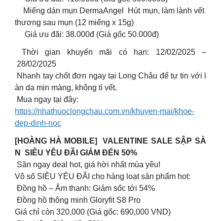
Miếng dán mụn DermaAngel Hút mụn, làm lành vết
thương sau mụn (12 miếng x 15g)
Giá ưu đãi: 38.000đ (Giá gốc 50.000đ)
Thời gian khuyến mãi có hạn: 12/02/2025 –
28/02/2025
Nhanh tay chốt đơn ngay tại Long Châu để tự tin với l
àn da mịn màng, không tì vết.
Mua ngay tại đây:
https://nhathuoclongchau.com.vn/khuyen-mai/khoe-
dep-dinh-noc
[HOÀNG HÀ MOBILE] VALENTINE SALE SẬP SÀ
N SIÊU YÊU ĐÃI GIẢM ĐẾN 50%
Săn ngay deal hot, giá hời nhất mùa yêu!
Vô số SIÊU YÊU ĐÃI cho hàng loạt sản phẩm hot:
Đồng hồ – Âm thanh: Giảm sốc tới 54%
Đồng hồ thông minh Gloryfit S8 Pro
Giá chỉ còn 320,000 (Giá gốc: 690,000 VND)