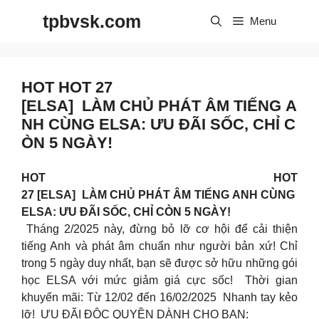
Skip
tpbvsk.com
to
Menu
content
HOT HOT 27
[ELSA] LÀM CHỦ PHÁT ÂM TIẾNG A
NH CÙNG ELSA: ƯU ĐÃI SỐC, CHỈ C
ÒN 5 NGÀY!
HOT HOT
27 [ELSA] LÀM CHỦ PHÁT ÂM TIẾNG ANH CÙNG
ELSA: ƯU ĐÃI SỐC, CHỈ CÒN 5 NGÀY!
Tháng 2/2025 này, đừng bỏ lỡ cơ hội để cải thiện
tiếng Anh và phát âm chuẩn như người bản xứ! Chỉ
trong 5 ngày duy nhất, bạn sẽ được sở hữu những gói
học ELSA với mức giảm giá cực sốc! Thời gian
khuyến mãi: Từ 12/02 đến 16/02/2025 Nhanh tay kẻo
lỡ! ƯU ĐÃI ĐỘC QUYỀN DÀNH CHO BẠN: