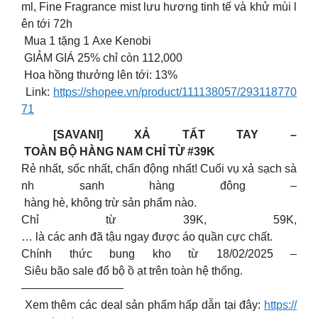
ml, Fine Fragrance mist lưu hương tinh tế và khử mùi l
ên tới 72h
Mua 1 tặng 1 Axe Kenobi
GIẢM GIÁ 25% chỉ còn 112,000
Hoa hồng thưởng lên tới: 13%
Link:
https://shopee.vn/product/111138057/293118770
71
[SAVANI] XẢ TẤT TAY –
TOÀN BỘ HÀNG NAM CHỈ TỪ #39K
Rẻ nhất, sốc nhất, chấn động nhất! Cuối vụ xả sạch sà
nh sanh hàng đông –
hàng hè, không trừ sản phẩm nào.
Chỉ từ 39K, 59K,
… là các anh đã tậu ngay được áo quần cực chất.
Chính thức bung kho từ 18/02/2025 –
Siêu bão sale đổ bộ ồ ạt trên toàn hệ thống.
—————————
Xem thêm các deal sản phẩm hấp dẫn tại đây:
https://