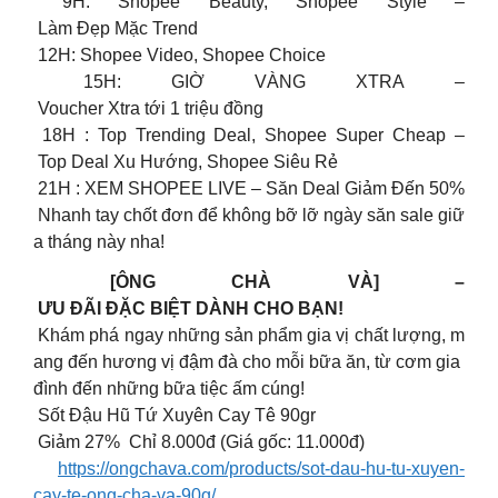
9H: Shopee Beauty, Shopee Style –
Làm Đẹp Mặc Trend
12H: Shopee Video, Shopee Choice
15H: GIỜ VÀNG XTRA –
Voucher Xtra tới 1 triệu đồng
18H : Top Trending Deal, Shopee Super Cheap –
Top Deal Xu Hướng, Shopee Siêu Rẻ
21H : XEM SHOPEE LIVE – Săn Deal Giảm Đến 50%
Nhanh tay chốt đơn để không bỡ lỡ ngày săn sale giữ
a tháng này nha!
[ÔNG CHÀ VÀ] –
ƯU ĐÃI ĐẶC BIỆT DÀNH CHO BẠN!
Khám phá ngay những sản phẩm gia vị chất lượng, m
ang đến hương vị đậm đà cho mỗi bữa ăn, từ cơm gia
đình đến những bữa tiệc ấm cúng!
Sốt Đậu Hũ Tứ Xuyên Cay Tê 90gr
Giảm 27% Chỉ 8.000đ (Giá gốc: 11.000đ)
https://ongchava.com/products/sot-dau-hu-tu-xuyen-
cay-te-ong-cha-va-90g/