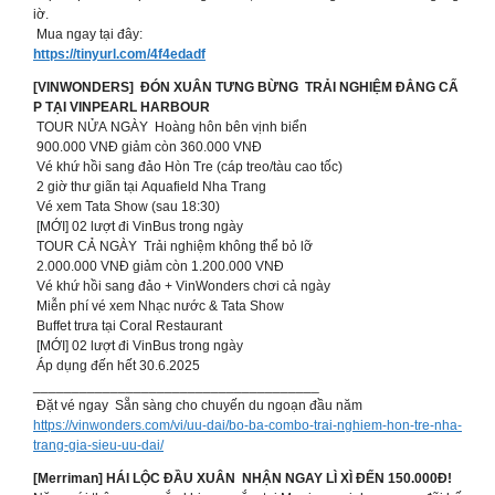
iờ.
Mua ngay tại đây:
https://tinyurl.com/4f4edadf
[VINWONDERS] ĐÓN XUÂN TƯNG BỪNG TRẢI NGHIỆM ĐẲNG CẤ
P TẠI VINPEARL HARBOUR
TOUR NỬA NGÀY Hoàng hôn bên vịnh biển
900.000 VNĐ giảm còn 360.000 VNĐ
Vé khứ hồi sang đảo Hòn Tre (cáp treo/tàu cao tốc)
2 giờ thư giãn tại Aquafield Nha Trang
Vé xem Tata Show (sau 18:30)
[MỚI] 02 lượt đi VinBus trong ngày
TOUR CẢ NGÀY Trải nghiệm không thể bỏ lỡ
2.000.000 VNĐ giảm còn 1.200.000 VNĐ
Vé khứ hồi sang đảo + VinWonders chơi cả ngày
Miễn phí vé xem Nhạc nước & Tata Show
Buffet trưa tại Coral Restaurant
[MỚI] 02 lượt đi VinBus trong ngày
Áp dụng đến hết 30.6.2025
_____________________________________
Đặt vé ngay Sẵn sàng cho chuyến du ngoạn đầu năm
https://vinwonders.com/vi/uu-dai/bo-ba-combo-trai-nghiem-hon-tre-nha-
trang-gia-sieu-uu-dai/
[Merriman] HÁI LỘC ĐẦU XUÂN NHẬN NGAY LÌ XÌ ĐẾN 150.000Đ!