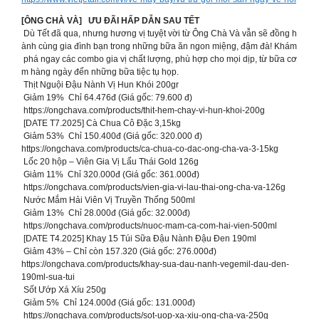
[ÔNG CHÀ VÀ] ƯU ĐÃI HẤP DẪN SAU TẾT
Dù Tết đã qua, nhưng hương vị tuyệt vời từ Ông Chà Và vẫn sẽ đồng h
ành cùng gia đình bạn trong những bữa ăn ngon miệng, đậm đà! Khám
phá ngay các combo gia vị chất lượng, phù hợp cho mọi dịp, từ bữa cơ
m hàng ngày đến những bữa tiệc tụ họp.
Thịt Nguội Đậu Nành Vị Hun Khói 200gr
Giảm 19% Chỉ 64.476đ (Giá gốc: 79.600 đ)
https://ongchava.com/products/thit-hem-chay-vi-hun-khoi-200g
[DATE T7.2025] Cà Chua Cô Đặc 3,15kg
Giảm 53% Chỉ 150.400đ (Giá gốc: 320.000 đ)
https://ongchava.com/products/ca-chua-co-dac-ong-cha-va-3-15kg
Lốc 20 hộp – Viên Gia Vị Lẩu Thái Gold 126g
Giảm 11% Chỉ 320.000đ (Giá gốc: 361.000đ)
https://ongchava.com/products/vien-gia-vi-lau-thai-ong-cha-va-126g
Nước Mắm Hải Viên Vị Truyền Thống 500ml
Giảm 13% Chỉ 28.000đ (Giá gốc: 32.000đ)
https://ongchava.com/products/nuoc-mam-ca-com-hai-vien-500ml
[DATE T4.2025] Khay 15 Túi Sữa Đậu Nành Đậu Đen 190ml
Giảm 43% – Chỉ còn 157.320 (Giá gốc: 276.000đ)
https://ongchava.com/products/khay-sua-dau-nanh-vegemil-dau-den-
190ml-sua-tui
Sốt Ướp Xá Xíu 250g
Giảm 5% Chỉ 124.000đ (Giá gốc: 131.000đ)
https://ongchava.com/products/sot-uop-xa-xiu-ong-cha-va-250g