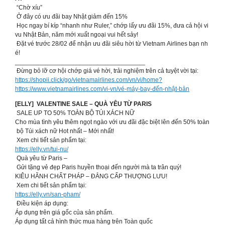
“Chờ xíu”
Ở đây có ưu đãi bay Nhật giảm đến 15%
Học ngay bí kíp “nhanh như Ruler,” chớp lấy ưu đãi 15%, đưa cả hội vi
vu Nhật Bản, năm mới xuất ngoại vui hết sảy!
Đặt vé trước 28/02 để nhận ưu đãi siêu hời từ Vietnam Airlines bạn nh
é!
_____________________________________
Đừng bỏ lỡ cơ hội chớp giá vé hời, trải nghiệm trên cả tuyệt vời tại:
https://shopii.click/go/vietnamairlines.com/vn/vi/home?
https://www.vietnamairlines.com/vi-vn/vé-máy-bay-đến-nhật-bản
[ELLY] VALENTINE SALE – QUÀ YÊU TỪ PARIS
SALE UP TO 50% TOÀN BỘ TÚI XÁCH NỮ
Cho mùa tình yêu thêm ngọt ngào với ưu đãi đặc biệt lên đến 50% toàn
bộ Túi xách nữ Hot nhất – Mới nhất!
Xem chi tiết sản phẩm tại:
https://elly.vn/tui-nu/
Quà yêu từ Paris –
Gửi tặng vẻ đẹp Paris huyền thoại đến người mà ta trân quý!
KIÊU HÃNH CHẤT PHÁP – ĐẲNG CẤP THƯỢNG LƯU!
Xem chi tiết sản phẩm tại:
https://elly.vn/san-pham/
Điều kiện áp dụng:
️Áp dụng trên giá gốc của sản phẩm.
️Áp dụng tất cả hình thức mua hàng trên Toàn quốc