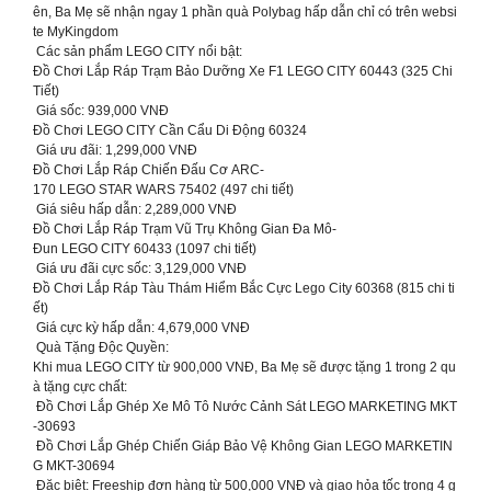
ên, Ba Mẹ sẽ nhận ngay 1 phần quà Polybag hấp dẫn chỉ có trên websi
te MyKingdom
Các sản phẩm LEGO CITY nổi bật:
Đồ Chơi Lắp Ráp Trạm Bảo Dưỡng Xe F1 LEGO CITY 60443 (325 Chi
Tiết)
Giá sốc: 939,000 VNĐ
Đồ Chơi LEGO CITY Cần Cẩu Di Động 60324
Giá ưu đãi: 1,299,000 VNĐ
Đồ Chơi Lắp Ráp Chiến Đấu Cơ ARC-
170 LEGO STAR WARS 75402 (497 chi tiết)
Giá siêu hấp dẫn: 2,289,000 VNĐ
Đồ Chơi Lắp Ráp Trạm Vũ Trụ Không Gian Đa Mô-
Đun LEGO CITY 60433 (1097 chi tiết)
Giá ưu đãi cực sốc: 3,129,000 VNĐ
Đồ Chơi Lắp Ráp Tàu Thám Hiểm Bắc Cực Lego City 60368 (815 chi ti
ết)
️ Giá cực kỳ hấp dẫn: 4,679,000 VNĐ
Quà Tặng Độc Quyền:
Khi mua LEGO CITY từ 900,000 VNĐ, Ba Mẹ sẽ được tặng 1 trong 2 qu
à tặng cực chất:
Đồ Chơi Lắp Ghép Xe Mô Tô Nước Cảnh Sát LEGO MARKETING MKT
-30693
‍ Đồ Chơi Lắp Ghép Chiến Giáp Bảo Vệ Không Gian LEGO MARKETIN
G MKT-30694
Đặc biệt: Freeship đơn hàng từ 500,000 VNĐ và giao hỏa tốc trong 4 g