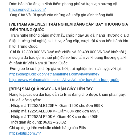
Đảm bảo bữa ăn gia đình thêm phong phú và trọn vẹn hương vị!
https://ongchava.com/
Ông Chà Và Bí quyết của những đầu bếp gia đình thông thái!
[VIETNAM AIRLINES] TRẢI NGHIỆM ĐẲNG CẤP BAY THƯƠNG GIA
ĐẾN TRUNG QUỐC!
Trăm nghe không bằng một thấy, chớp ngay ưu đãi hạng Thương gia đ
ể tận hưởng trải nghiệm dịch vụ đẳng cấp, vượt trội 4 sao trên hành trìn
h tới Trung Quốc.
Chỉ từ 12.899.000 VNĐ/vé một chiều và 20.499.000 VND/vé khứ hồi (
mức giá đã bao gồm thuế phí) để sở hữu tấm vé khoang thương gia kh
ởi hành từ Việt Nam đi Trung Quốc.
Đừng bỏ lỡ cơ hội chớp giá vé hời, trải nghiệm trên cả tuyệt vời tại:
https://shopii.click/go/vietnamairlines.com/vn/vi/home?
https://www.vietnamairlines.com/vi-vn/vé-máy-bay-đến-trung-quốc
[BITIS] SẮM QUÀ NGAY – NHẬN GIÀY LIỀN TAY
Hàng loạt các ưu đãi hấp dẫn từ Bitis đang chờ được khám phá ngay:
Ưu đãi độc quyền:
. Nhập mã T225SALE120KM Giảm 120K cho đơn 999K
. Nhập mã T225SALE80KM- Giảm 80K cho đơn 699K
. Nhập mã T225SALE40KM Giảm 40K cho đơn 490K
️ Thời gian áp dụng: 06.02 – 28.02
Chỉ áp dụng trên website chính hãng của Bitis:
https://bitis.com.vn/