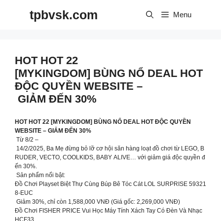
Skip
tpbvsk.com
to
Menu
content
HOT HOT 22
[MYKINGDOM] BÙNG NỔ DEAL HOT
ĐỘC QUYỀN WEBSITE –
GIẢM ĐẾN 30%
HOT HOT 22 [MYKINGDOM] BÙNG NỔ DEAL HOT ĐỘC QUYỀN
WEBSITE – GIẢM ĐẾN 30%
Từ 8/2 –
14/2/2025, Ba Mẹ đừng bỏ lỡ cơ hội săn hàng loạt đồ chơi từ LEGO, B
RUDER, VECTO, COOLKIDS, BABY ALIVE… với giảm giá độc quyền đ
ến 30%.
Sản phẩm nổi bật:
Đồ Chơi Playset Biệt Thự Cùng Búp Bê Tóc Cát LOL SURPRISE 59321
8-EUC
Giảm 30%, chỉ còn 1,588,000 VNĐ (Giá gốc: 2,269,000 VNĐ)
Đồ Chơi FISHER PRICE Vui Học Máy Tính Xách Tay Có Đèn Và Nhạc
HCF33