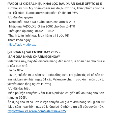
[FADO] LÌ XÌ DEAL HIỆU KHAI LỘC ĐẦU XUÂN SALE OFF TO 86%
Cơ hội sở hữu Mỹ phẩm chăm sóc da, Nước hoa, Thực phẩm chức nă
ng, Túi xách, Trang sức với giá giảm tới lên tới 86%
Ưu đãi độc quyền:
. Nhập mã FADOLIXI Giảm 100K cho đơn từ 2TR
. Nhập mã FADOLX1 Giảm 200K cho đơn từ 4TR
️ Thời gian áp dụng: 04.02 – 10.02
Thanh toán linh hoạt Mua hàng trả trước 0Đ
Tham khảo ngay:
https://fado.vn/deluxe
[VASCARA] ️ VALENTINE DAY 2025 –
SĂN QUÀ NHẬN CHARM ĐÔI NGAY ️
Valentine này, hãy để Vascara mang đến món quà hoàn hảo cho nửa ki
a của bạn nhé.
Từ 09.02 –
16.02, chỉ cần mua sắm từ 1 triệu đồng (sau khi giảm trừ) và có sản ph
ẩm túi, bạn sẽ nhận ngay 01 cặp Valentine charm cực xinh, món quà tu
yệt vời dành tặng người thương.
Ưu đãi đặc biệt:
Miễn phí vận chuyển: Giảm 100% phí vận chuyển (tối đa 35K) cho đơn
hàng từ 699K.
Áp dụng cho tất cả đơn vị vận chuyển với giá trị đơn hàng sau giảm trừ.
Mua sắm ngay hôm nay để không bỏ lỡ những ưu đãi độc quyền này:
https://www.vascara.com/valentine-2025