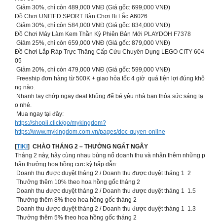
Giảm 30%, chỉ còn 489,000 VNĐ (Giá gốc: 699,000 VNĐ)
Đồ Chơi UNITED SPORT Bàn Chơi Bi Lắc A6026
Giảm 30%, chỉ còn 584,000 VNĐ (Giá gốc: 834,000 VNĐ)
Đồ Chơi Máy Làm Kem Thần Kỳ Phiên Bản Mới PLAYDOH F7378
Giảm 25%, chỉ còn 659,000 VNĐ (Giá gốc: 879,000 VNĐ)
Đồ Chơi Lắp Ráp Trực Thăng Cấp Cứu Chuyên Dụng LEGO CITY 604
05
Giảm 20%, chỉ còn 479,000 VNĐ (Giá gốc: 599,000 VNĐ)
Freeship đơn hàng từ 500K + giao hỏa tốc 4 giờ quá tiện lợi đúng khô
ng nào.
Nhanh tay chớp ngay deal khủng để bé yêu nhà bạn thỏa sức sáng tạ
o nhé.
Mua ngay tại đây:
https://shopii.click/go/mykingdom?
https://www.mykingdom.com.vn/pages/doc-quyen-online
[
TIKI
] CHÀO THÁNG 2 – THƯỞNG NGẤT NGÂY
Tháng 2 này, hãy cùng nhau bùng nổ doanh thu và nhận thêm những p
hần thưởng hoa hồng cực kỳ hấp dẫn:
Doanh thu được duyệt tháng 2 / Doanh thu được duyệt tháng 1 2
Thưởng thêm 10% theo hoa hồng gốc tháng 2
Doanh thu được duyệt tháng 2 / Doanh thu được duyệt tháng 1 1.5
Thưởng thêm 8% theo hoa hồng gốc tháng 2
Doanh thu được duyệt tháng 2 / Doanh thu được duyệt tháng 1 1.3
Thưởng thêm 5% theo hoa hồng gốc tháng 2