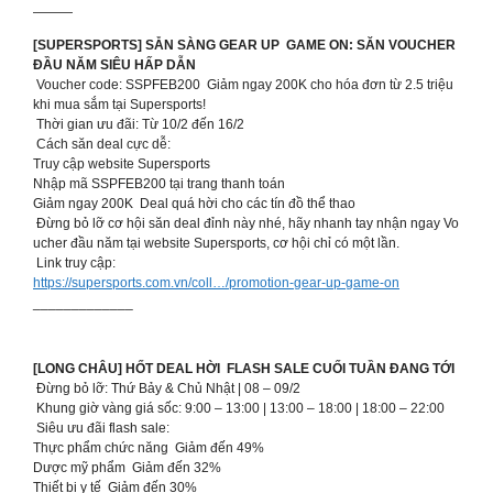
———
[SUPERSPORTS] SẴN SÀNG GEAR UP GAME ON: SĂN VOUCHER
ĐẦU NĂM SIÊU HẤP DẪN
Voucher code: SSPFEB200 Giảm ngay 200K cho hóa đơn từ 2.5 triệu
khi mua sắm tại Supersports!
Thời gian ưu đãi: Từ 10/2 đến 16/2
Cách săn deal cực dễ:
Truy cập website Supersports
Nhập mã SSPFEB200 tại trang thanh toán
Giảm ngay 200K Deal quá hời cho các tín đồ thể thao
Đừng bỏ lỡ cơ hội săn deal đỉnh này nhé, hãy nhanh tay nhận ngay Vo
ucher đầu năm tại website Supersports, cơ hội chỉ có một lần.
Link truy cập:
https://supersports.com.vn/coll…/promotion-gear-up-game-on
_____________
[LONG CHÂU] HỐT DEAL HỜI FLASH SALE CUỐI TUẦN ĐANG TỚI
Đừng bỏ lỡ: Thứ Bảy & Chủ Nhật | 08 – 09/2
Khung giờ vàng giá sốc: 9:00 – 13:00 | 13:00 – 18:00 | 18:00 – 22:00
Siêu ưu đãi flash sale:
Thực phẩm chức năng Giảm đến 49%
Dược mỹ phẩm Giảm đến 32%
Thiết bị y tế Giảm đến 30%