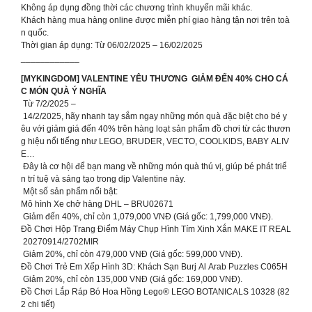
️Không áp dụng đồng thời các chương trình khuyến mãi khác.
️Khách hàng mua hàng online được miễn phí giao hàng tận nơi trên toà
n quốc.
Thời gian áp dụng: Từ 06/02/2025 – 16/02/2025
____________
[MYKINGDOM] VALENTINE YÊU THƯƠNG GIẢM ĐẾN 40% CHO CÁ
C MÓN QUÀ Ý NGHĨA ️
Từ 7/2/2025 –
14/2/2025, hãy nhanh tay sắm ngay những món quà đặc biệt cho bé y
êu với giảm giá đến 40% trên hàng loạt sản phẩm đồ chơi từ các thươn
g hiệu nổi tiếng như LEGO, BRUDER, VECTO, COOLKIDS, BABY ALIV
E…
Đây là cơ hội để bạn mang về những món quà thú vị, giúp bé phát triể
n trí tuệ và sáng tạo trong dịp Valentine này.
Một số sản phẩm nổi bật:
Mô hình Xe chở hàng DHL – BRU02671
Giảm đến 40%, chỉ còn 1,079,000 VNĐ (Giá gốc: 1,799,000 VNĐ).
Đồ Chơi Hộp Trang Điểm Máy Chụp Hình Tím Xinh Xắn MAKE IT REAL
20270914/2702MIR
Giảm 20%, chỉ còn 479,000 VNĐ (Giá gốc: 599,000 VNĐ).
Đồ Chơi Trẻ Em Xếp Hình 3D: Khách Sạn Burj Al Arab Puzzles C065H
Giảm 20%, chỉ còn 135,000 VNĐ (Giá gốc: 169,000 VNĐ).
Đồ Chơi Lắp Ráp Bó Hoa Hồng Lego® LEGO BOTANICALS 10328 (82
2 chi tiết)