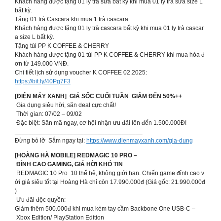
Khách hàng được tặng 01 ly trà sữa bất kỳ khi mua 01 ly trà sữa size L
bất kỳ.
Tặng 01 trà Cascara khi mua 1 trà cascara
Khách hàng được tặng 01 ly trà cascara bất kỳ khi mua 01 ly trà cascar
a size L bất kỳ.
Tặng túi PP K COFFEE & CHERRY
Khách hàng được tặng 01 túi PP K COFFEE & CHERRY khi mua hóa đ
ơn từ 149.000 VNĐ.
Chi tiết lịch sử dụng voucher K COFFEE 02.2025:
https://bit.ly/40Pg7F3
[ĐIỆN MÁY XANH] GIÁ SỐC CUỐI TUẦN GIẢM ĐẾN 50%++
Gia dụng siêu hời, săn deal cực chất!
Thời gian: 07/02 – 09/02
Đặc biệt: Săn mã ngay, cơ hội nhận ưu đãi lên đến 1.500.000Đ!
_____________________________________
Đừng bỏ lỡ Sắm ngay tại:
https://www.dienmayxanh.com/gia-dung
[HOÀNG HÀ MOBILE] REDMAGIC 10 PRO –
ĐỈNH CAO GAMING, GIÁ HỜI KHÓ TIN
REDMAGIC 10 Pro 10 thế hệ, không giới hạn. Chiến game đỉnh cao v
ới giá siêu tốt tại Hoàng Hà chỉ còn 17.990.000đ (Giá gốc: 21.990.000đ
)
Ưu đãi độc quyền:
Giảm thêm 500.000đ khi mua kèm tay cầm Backbone One USB-C –
Xbox Edition/ PlayStation Edition