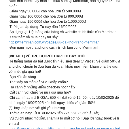
Năm mới thêm may mắn khi mua sắm tại Merriman, rinh ngay ưu đãi hấ
p dẫn:
Giảm ngay 50.000đ cho hóa đơn từ 500.000đ
Giảm ngay 100.000đ cho hóa đơn từ 800.000đ
Giảm ngay 150.000đ cho hóa đơn từ 1.000.000đ
Thời gian áp dụng: Từ nay đến 16/02/2025
Áp dụng tại: Hệ thống cửa hàng và website chính thức của Merriman
Xem thêm và mua ngay tại đây:
https://merriman.com.vn/pages/uu-dai-thoi-trang-merriman
Đón năm mới thật phong cách & lịch lãm cùng Merriman!
[VIETJET] VŨ TRỤ GỌI RỒI, ĐÁP LỜI BAY THÔI
Hệ thống radar đã bắt được tín hiệu siêu deal từ Vietjet! Vé giảm 50% đ
ang chờ, chuẩn bị đưa bạn du xuân khắp mọi miền, khám phá thế giới
với mức giá quá hời!
Bạn đã sẵn sàng:
Thắt dây an toàn để vi vu khắp chốn?
Hạ cánh ở những điểm check-in hot nhất?
Cất cánh với chiếc vé nửa giá quá hời?
Chỉ cần nhập mã BIGSALE50 khi đặt vé từ 12h00 ngày 10/02/2025 đế
n hết ngày 16/02/2025 để chốt ngay chiếc vé giảm 50%
(*), bay khắp nơi với giá yêu thương.
Thời gian bay: Từ 01/03/2025 đến 22/05/2025 (trừ lễ, Tết).
Vũ trụ chỉ nhắc một lần, chậm là lỡ mất cơ hội! Đáp lời ngay, book vé li
ền tay!
https://www.vietjetair.com/vi/ve-may-bay/vu-tru-goi-moi-san-ngay-ve-hoi