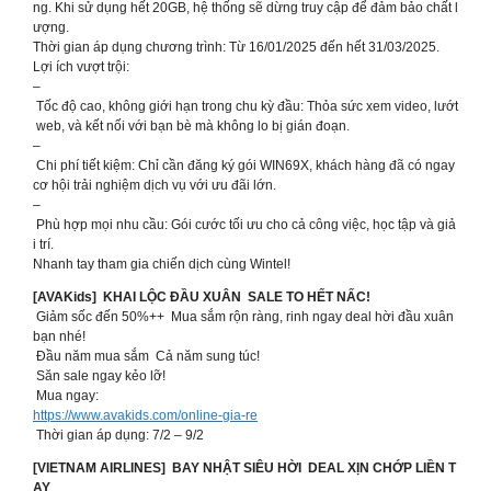
ng. Khi sử dụng hết 20GB, hệ thống sẽ dừng truy cập để đảm bảo chất l
ượng.
️Thời gian áp dụng chương trình: Từ 16/01/2025 đến hết 31/03/2025.
Lợi ích vượt trội:
–
Tốc độ cao, không giới hạn trong chu kỳ đầu: Thỏa sức xem video, lướt
web, và kết nối với bạn bè mà không lo bị gián đoạn.
–
Chi phí tiết kiệm: Chỉ cần đăng ký gói WIN69X, khách hàng đã có ngay
cơ hội trải nghiệm dịch vụ với ưu đãi lớn.
–
Phù hợp mọi nhu cầu: Gói cước tối ưu cho cả công việc, học tập và giả
i trí.
Nhanh tay tham gia chiến dịch cùng Wintel!
[AVAKids] KHAI LỘC ĐẦU XUÂN SALE TO HẾT NẤC!
Giảm sốc đến 50%++ Mua sắm rộn ràng, rinh ngay deal hời đầu xuân
bạn nhé!
Đầu năm mua sắm Cả năm sung túc!
Săn sale ngay kẻo lỡ!
Mua ngay:
https://www.avakids.com/online-gia-re
Thời gian áp dụng: 7/2 – 9/2
[VIETNAM AIRLINES] ️ BAY NHẬT SIÊU HỜI DEAL XỊN CHỚP LIỀN T
AY