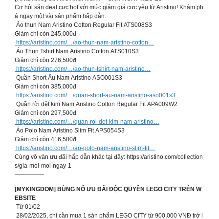
Cơ hội săn deal cực hot với mức giảm giá cực yêu từ Aristino! Khám ph
á ngay một vài sản phẩm hấp dẫn:
Áo thun Nam Aristino Cotton Regular Fit ATS008S3
Giảm chỉ còn 245,000đ
https://aristino.com/…/ao-thun-nam-aristino-cotton…
Áo Thun Tshirt Nam Aristino Cotton ATS010S3
Giảm chỉ còn 276,500đ
https://aristino.com/…/ao-thun-tshirt-nam-aristino…
Quần Short Âu Nam Aristino ASO001S3
Giảm chỉ còn 385,000đ
https://aristino.com/…/quan-short-au-nam-aristino-aso001s3
Quần rời dệt kim Nam Aristino Cotton Regular Fit APA009W2
Giảm chỉ còn 297,500đ
https://aristino.com/…/quan-roi-det-kim-nam-aristino…
Áo Polo Nam Aristino Slim Fit APS054S3
Giảm chỉ còn 416,500đ
https://aristino.com/…/ao-polo-nam-aristino-slim-fit…
Cùng vô vàn ưu đãi hấp dẫn khác tại đây: https://aristino.com/collection
s/gia-moi-moi-ngay-1
—————
[MYKINGDOM] BÙNG NỔ ƯU ĐÃI ĐỘC QUYỀN LEGO CITY TRÊN W
EBSITE
Từ 01/02 –
28/02/2025, chỉ cần mua 1 sản phẩm LEGO CITY từ 900,000 VNĐ trở l