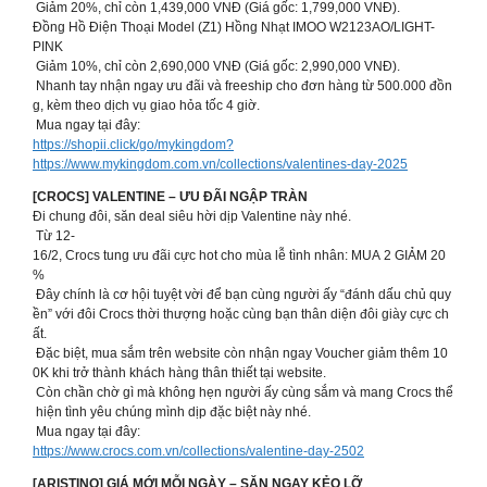
Giảm 20%, chỉ còn 1,439,000 VNĐ (Giá gốc: 1,799,000 VNĐ).
Đồng Hồ Điện Thoại Model (Z1) Hồng Nhạt IMOO W2123AO/LIGHT-
PINK
Giảm 10%, chỉ còn 2,690,000 VNĐ (Giá gốc: 2,990,000 VNĐ).
Nhanh tay nhận ngay ưu đãi và freeship cho đơn hàng từ 500.000 đồn
g, kèm theo dịch vụ giao hỏa tốc 4 giờ.
Mua ngay tại đây:
https://shopii.click/go/mykingdom?
https://www.mykingdom.com.vn/collections/valentines-day-2025
[CROCS] VALENTINE – ƯU ĐÃI NGẬP TRÀN
Đi chung đôi, săn deal siêu hời dịp Valentine này nhé.
Từ 12-
16/2, Crocs tung ưu đãi cực hot cho mùa lễ tình nhân: MUA 2 GIẢM 20
%
Đây chính là cơ hội tuyệt vời để bạn cùng người ấy “đánh dấu chủ quy
ền” với đôi Crocs thời thượng hoặc cùng bạn thân diện đôi giày cực ch
ất.
Đặc biệt, mua sắm trên website còn nhận ngay Voucher giảm thêm 10
0K khi trở thành khách hàng thân thiết tại website.
Còn chần chờ gì mà không hẹn người ấy cùng sắm và mang Crocs thể
hiện tình yêu chúng mình dịp đặc biệt này nhé.
Mua ngay tại đây:
https://www.crocs.com.vn/collections/valentine-day-2502
[ARISTINO] GIÁ MỚI MỖI NGÀY – SĂN NGAY KẺO LỠ