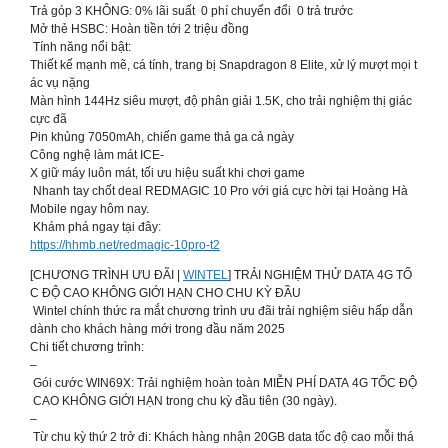
Trả góp 3 KHÔNG: 0% lãi suất 0 phí chuyển đổi 0 trả trước
Mở thẻ HSBC: Hoàn tiền tới 2 triệu đồng
Tính năng nổi bật:
Thiết kế mạnh mẽ, cá tính, trang bị Snapdragon 8 Elite, xử lý mượt mọi t
ác vụ nặng
Màn hình 144Hz siêu mượt, độ phân giải 1.5K, cho trải nghiệm thị giác
cực đã
Pin khủng 7050mAh, chiến game thả ga cả ngày
Công nghệ làm mát ICE-
X giữ máy luôn mát, tối ưu hiệu suất khi chơi game
Nhanh tay chốt deal REDMAGIC 10 Pro với giá cực hời tại Hoàng Hà
Mobile ngay hôm nay.
Khám phá ngay tại đây:
https://hhmb.net/redmagic-10pro-t2
[CHƯƠNG TRÌNH ƯU ĐÃI |
WINTEL
] TRẢI NGHIỆM THỬ DATA 4G TỐ
C ĐỘ CAO KHÔNG GIỚI HẠN CHO CHU KỲ ĐẦU
Wintel chính thức ra mắt chương trình ưu đãi trải nghiệm siêu hấp dẫn
dành cho khách hàng mới trong đầu năm 2025
Chi tiết chương trình:
–
Gói cước WIN69X: Trải nghiệm hoàn toàn MIỄN PHÍ DATA 4G TỐC ĐỘ
CAO KHÔNG GIỚI HẠN trong chu kỳ đầu tiên (30 ngày).
–
Từ chu kỳ thứ 2 trở đi: Khách hàng nhận 20GB data tốc độ cao mỗi thá