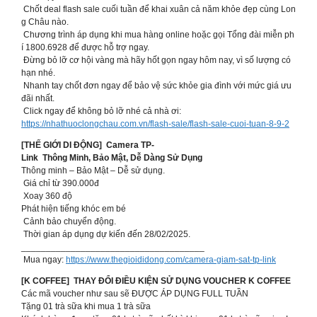
Chốt deal flash sale cuối tuần để khai xuân cả năm khỏe đẹp cùng Lon
g Châu nào.
Chương trình áp dụng khi mua hàng online hoặc gọi Tổng đài miễn ph
í 1800.6928 để được hỗ trợ ngay.
Đừng bỏ lỡ cơ hội vàng mà hãy hốt gọn ngay hôm nay, vì số lượng có
hạn nhé.
Nhanh tay chốt đơn ngay để bảo vệ sức khỏe gia đình với mức giá ưu
đãi nhất.
Click ngay để không bỏ lỡ nhé cả nhà ơi:
https://nhathuoclongchau.com.vn/flash-sale/flash-sale-cuoi-tuan-8-9-2
[THẾ GIỚI DI ĐỘNG] Camera TP-
Link Thông Minh, Bảo Mật, Dễ Dàng Sử Dụng
Thông minh – Bảo Mật – Dễ sử dụng.
Giá chỉ từ 390.000đ
Xoay 360 độ
Phát hiện tiếng khóc em bé
Cảnh bảo chuyển động.
Thời gian áp dụng dự kiến đến 28/02/2025.
_____________________________________
Mua ngay:
https://www.thegioididong.com/camera-giam-sat-tp-link
[K COFFEE] THAY ĐỔI ĐIỀU KIỆN SỬ DỤNG VOUCHER K COFFEE
Các mã voucher như sau sẽ ĐƯỢC ÁP DỤNG FULL TUẦN
Tặng 01 trà sữa khi mua 1 trà sữa