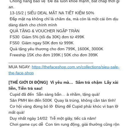
️ Chống nắng bảo vệ Để da luôn khỏe mạnh, bất chấp thời gi
an.
13-15/2 | SIÊU DEAL MẶT NẠ TIẾT KIỆM 50%
Đắp mặt nạ không chỉ là chăm da, mà còn là một cái ôm dịu
dàng dành cho chính mình
QUÀ TẶNG & VOUCHER NGẬP TRÀN
FS30 Giảm 5% (tối đa 30K) đơn từ 499K
FS50 Giảm ngay 50K đơn từ 999K
Quà tặng yêu thương cho đơn 799K, 1600K, 3000K
Freeship 15K cho đơn 199K | 50K cho đơn 399K
_____________________________________
MUA NGAY:
https://thefaceshop.com.vn/collections/sieu-sale-
the-face-shop
[THẾ GIỚI DI ĐỘNG] Vì yêu mà… Sắm trả chậm Lấy xài
liền, Tiền trả sau!
Cupid đã đến Sẵn sàng bắn… à nhầm, tặng quà!
Săn PMH lên đến 500K Quay là trúng, không cần tán tỉnh!
Cơ hội vàng đừng bỏ lỡ Đừng để Cupid phải khóc vì bạn lỡ
mất quà!
Duy nhất ngày 14/02 Trễ một giây, tiếc cả năm!
Chơi game cực dễ Con tim rung động, giải thưởng cũng rộn