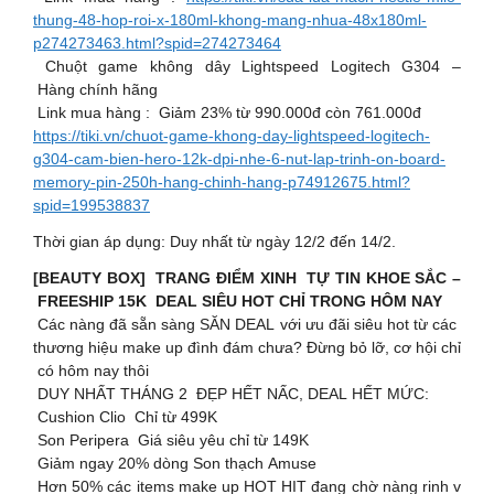
thung-48-hop-roi-x-180ml-khong-mang-nhua-48x180ml-
p274273463.html?spid=274273464
️ Chuột game không dây Lightspeed Logitech G304 –
Hàng chính hãng
Link mua hàng : Giảm 23% từ 990.000đ còn 761.000đ
https://tiki.vn/chuot-game-khong-day-lightspeed-logitech-
g304-cam-bien-hero-12k-dpi-nhe-6-nut-lap-trinh-on-board-
memory-pin-250h-hang-chinh-hang-p74912675.html?
spid=199538837
Thời gian áp dụng: Duy nhất từ ngày 12/2 đến 14/2.
[BEAUTY BOX] TRANG ĐIỂM XINH TỰ TIN KHOE SẮC –
FREESHIP 15K DEAL SIÊU HOT CHỈ TRONG HÔM NAY
Các nàng đã sẵn sàng SĂN DEAL với ưu đãi siêu hot từ các
thương hiệu make up đình đám chưa? Đừng bỏ lỡ, cơ hội chỉ
có hôm nay thôi
DUY NHẤT THÁNG 2 ĐẸP HẾT NẤC, DEAL HẾT MỨC:
Cushion Clio Chỉ từ 499K
Son Peripera Giá siêu yêu chỉ từ 149K
Giảm ngay 20% dòng Son thạch Amuse
Hơn 50% các items make up HOT HIT đang chờ nàng rinh v