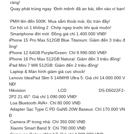
ràng!
Quay phát trúng ngay Định mệnh đã an bài, tiền vào ví bạn!
PMH lên đến 500K Mua sắm thoải mái, lộc tràn đầy! ️
Cơ hội có 1 không 2 Chớp ngay trước khi quá muộn!
Smartphone đời mới Đồng giá chỉ 1.400.000 VNĐ!
iPhone 15 Pro Max 512GB Blue Titanium: Giảm đến 3 triệu đ
ồng!
iPhone 12 64GB Purple/Green: Chỉ 9.990.000 VNĐ!
iPhone 16 Pro Max 512GB Natural: Giảm đến 3 triệu đồng!
iPad Mini 7 Wifi 512GB: Giảm đến 2 triệu đồng!
Laptop & Màn hình giảm giá cực shock!
Lenovo IdeaPad Slim 5 14IMH9 Ultra 5: Giá chỉ 14.000.000 V
NĐ!
Hikvision LCD DS-D5022F2-
2P2 21.45″: Giá chỉ 1.090.000 VNĐ!
Loa Bluetooth AVA+: Chỉ 80.000 VNĐ
Adapter Sạc Type C PD GaN5 20W Baseus: Chỉ 170.000 VN
Đ
Camera IP trong nhà: Chỉ 350.000 VNĐ
Xiaomi Smart Band 9: Chỉ 790.000 VNĐ