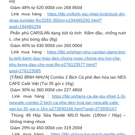
ml)
Giảm 48% từ 520.000đ còn 268.850đ
Link mua hàng :
https://tiki.vn/binh-giu-nhiet-locknlock-diy-
strap-tumbler-lhc3283-350ml-p194465292.html?
spid=194465294
Phấn phủ CARSLAN dạng bột từ tính Kiềm dầu, chống nướ
c, che phủ bóng dầu (8g)
Giảm 40% từ 430.000đ còn 260.000đ
Link mua hàng :
https://tiki.vn/phan-phu-carslan-dang-bot-
tu-tinh-kiem-dau-mau-den-chong-nuoc-chong-mo-hoi-che-
phu-bong-dau-cho-mat-8g-p276123577.html?
spid=276123585
[TẶNG BÌNH NHỰA] Combo 2 Bịch Cà phê đen hòa tan NES
CAFE Café Việt (Túi 35 gói x 16g)
Giảm 30% từ 360.000đ còn 227.480đ
Link mua hàng :
https://tiki.vn/tang-ca-da-giu-nhiet-1-5l-
nescafe-combo-2-bich-ca-phe-den-hoa-tan-nescafe-cafe-
viet-tui-35-goi-x-16g-p273930166.html?spid=273930167
Thùng 48 Hộp Sữa Nestlé MILO Nước (180ml / Hộp) –
không màng nhựa
Giảm 29% từ 450.000đ còn 319.200đ
Link mua hàng :
https://tiki.vn/sua-lua-mach-nestle-milo-