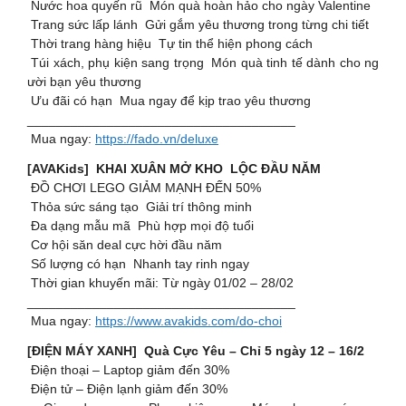
Nước hoa quyến rũ Món quà hoàn hảo cho ngày Valentine
Trang sức lấp lánh Gửi gắm yêu thương trong từng chi tiết
Thời trang hàng hiệu Tự tin thể hiện phong cách
Túi xách, phụ kiện sang trọng Món quà tinh tế dành cho ng
ười bạn yêu thương
Ưu đãi có hạn Mua ngay để kịp trao yêu thương
_____________________________________
Mua ngay:
https://fado.vn/deluxe
[AVAKids] KHAI XUÂN MỞ KHO LỘC ĐẦU NĂM
ĐỒ CHƠI LEGO GIẢM MẠNH ĐẾN 50%
Thỏa sức sáng tạo Giải trí thông minh
Đa dạng mẫu mã Phù hợp mọi độ tuổi
Cơ hội săn deal cực hời đầu năm
Số lượng có hạn Nhanh tay rinh ngay
Thời gian khuyến mãi: Từ ngày 01/02 – 28/02
_____________________________________
Mua ngay:
https://www.avakids.com/do-choi
[ĐIỆN MÁY XANH] Quà Cực Yêu – Chỉ 5 ngày 12 – 16/2
Điện thoại – Laptop giảm đến 30%
Điện tử – Điện lạnh giảm đến 30%