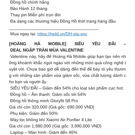
​​ Đồng hồ chính hãng
Bảo Hành 12 tháng
Thay pin Miễn phí trọn đời
Đa dạng các thương hiệu Đồng Hồ thời trang hàng đầu
_____________________________________
Mua ngay tại:
https://tgdd.vn/DH-gia-soc
[HOÀNG HÀ MOBILE] SIÊU YÊU ĐÃI –
DEAL NGẬP TRÀN MÙA VALENTINE
Valentine này, hãy để Hoàng Hà Mobile giúp bạn tạo nên nh
ững khoảnh khắc ngọt ngào với những món quà công nghệ t
uyệt vời. Chưa bao giờ dễ dàng đến thế để bày tỏ yêu thươn
g với những sản phẩm vừa giảm sốc, vừa chất lượng dành c
ho bạn và người ấy.
SIÊU YÊU ĐÃI – Giảm đến 54% cho loạt sản phẩm cực hot:
Đồng hồ – Âm thanh: Giảm sốc tới 54%
Đồng hồ thông minh Gloryfit S8 Pro
Giá chỉ còn 320,000 (Giá gốc: 690,000 VND)
Phụ kiện: Giảm đến 50%
Máy lọc không khí Xiaomi Air Purifier 4 Lite
Giá chỉ còn 1,980,000 (Giá gốc: 3,990,000 VND)
Laptop – Màn hình: Giảm đến 46%