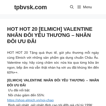
Skip
tpbvsk.com
to
Menu
content
HOT HOT 20 [ELMICH] VALENTINE
NHÂN ĐÔI YÊU THƯƠNG – NHÂN
ĐÔI ƯU ĐÃI
HOT HOT 20 Tặng quà thực tế, gửi yêu thương mỗi ngày
cùng Elmich với những sản phẩm gia dụng chuẩn Châu Âu.
Valentine này, hãy cùng chăm sóc nửa kia qua từng bữa ăn
ngon, bếp ấm mà vẫn thật nhàn hạ với ưu đãi khủng lên đến
60%++.
[ELMICH] VALENTINE NHÂN ĐÔI YÊU THƯƠNG – NHÂN
ĐÔI ƯU ĐÃI
Ưu đãi nổi bật:
Nồi chảo giảm đến 55%:
https://shop.elmich.vn/noi-chao
Bình giữ nhiệt, giữ nhiệt đỉnh cao tới 48h giá chỉ từ 199K: