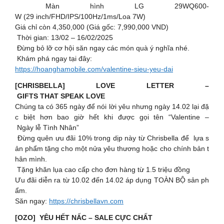
Màn hình LG 29WQ600-
W (29 inch/FHD/IPS/100Hz/1ms/Loa 7W)
Giá chỉ còn 4,350,000 (Giá gốc: 7,990,000 VND)
Thời gian: 13/02 – 16/02/2025
Đừng bỏ lỡ cơ hội săn ngay các món quà ý nghĩa nhé.
Khám phá ngay tại đây:
https://hoanghamobile.com/valentine-sieu-yeu-dai
[CHRISBELLA] LOVE LETTER –
GIFTS THAT SPEAK LOVE
Chúng ta có 365 ngày để nói lời yêu nhưng ngày 14.02 lại đặ
c biệt hơn bao giờ hết khi được gọi tên “Valentine –
Ngày lễ Tình Nhân”
Đừng quên ưu đãi 10% trong dịp này từ Chrisbella để lựa s
ản phẩm tặng cho một nửa yêu thương hoặc cho chính bản t
hân mình.
Tặng khăn lụa cao cấp cho đơn hàng từ 1.5 triệu đồng
Ưu đãi diễn ra từ 10.02 đến 14.02 áp dụng TOÀN BỘ sản ph
ẩm.
Săn ngay:
https://chrisbellavn.com
[OZO] YÊU HẾT NẤC – SALE CỰC CHẤT