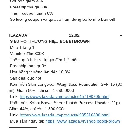
Coupon giảm 35K
Freeship thả ga 50K
Thêm coupon giảm 8%
Số lượng coupon và quà có hạn, đừng bỏ lỡ nhé bạn ơi!!!
———–
[LAZADA] 12.02 –
SIÊU HỘI THƯƠNG HIỆU BOBBI BROWN
Mua 1 tặng 1
Voucher đến 300K
Thêm quà fullsize trị giá đến 1.7 triệu
Freeship toàn quốc
Hoa hồng thưởng lên đến 10.8%
Săn deal cực hot:
Kem nền Skin Longwear Weightless Foundation SPF 15 (30
ml) Giảm 50%, chỉ còn 1.690.000đ
Link:
https://www.lazada.vn/products/i457190705.html
Phấn nén Bobbi Brown Sheer Finish Pressed Powder (11g)
Giảm 44%, chỉ còn 1.390.000đ
Link:
https://www.lazada.vn/products/i985516890.html
Mua sắm ngay tại:
https://www.lazada.vn/shop/bobbi-brown
———————