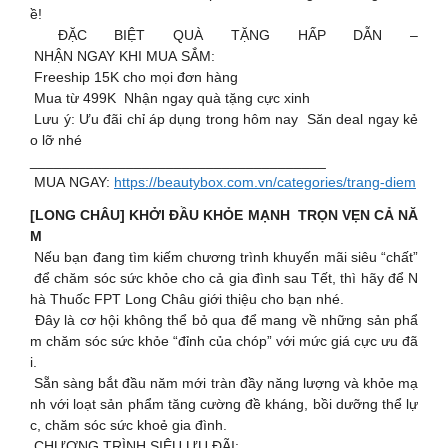
ề!
ĐẶC BIỆT QUÀ TẶNG HẤP DẪN –
NHẬN NGAY KHI MUA SẮM:
Freeship 15K cho mọi đơn hàng
Mua từ 499K Nhận ngay quà tặng cực xinh
Lưu ý: Ưu đãi chỉ áp dụng trong hôm nay Săn deal ngay kẻ
o lỡ nhé
_____________________________________
MUA NGAY:
https://beautybox.com.vn/categories/trang-diem
[LONG CHÂU] KHỞI ĐẦU KHỎE MẠNH TRỌN VẸN CẢ NĂ
M
Nếu bạn đang tìm kiếm chương trình khuyến mãi siêu “chất”
để chăm sóc sức khỏe cho cả gia đình sau Tết, thì hãy để N
hà Thuốc FPT Long Châu giới thiệu cho bạn nhé.
Đây là cơ hội không thể bỏ qua để mang về những sản phẩ
m chăm sóc sức khỏe “đỉnh của chóp” với mức giá cực ưu đã
i.
Sẵn sàng bắt đầu năm mới tràn đầy năng lượng và khỏe mạ
nh với loạt sản phẩm tăng cường đề kháng, bồi dưỡng thể lự
c, chăm sóc sức khoẻ gia đình.
CHƯƠNG TRÌNH SIÊU ƯU ĐÃI: