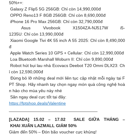
50%++:
Galaxy Z Flip5 5G 256GB: Chỉ còn 14,990,000đ
OPPO Reno13 F 8GB 256GB: Chỉ còn 8,690,000đ
iPhone 16 Pro Max 256GB: Chỉ còn 32,790,000đ
Asus Vivobook X1504ZA-NJ517W i5-
1235U: Chỉ còn 13,990,000đ
Xiaomi Google Tivi 4K 55 inch A 55 2025: Chỉ còn 8,490,000
đ
Apple Watch Series 10 GPS + Cellular: Chỉ còn 12,990,000đ
Loa Bluetooth Marshall Woburn II: Chỉ còn 9,890,000đ
Robot hút bụi lau nhà Ecovacs Deebot T20 Omni DLX23: Ch
ỉ còn 12,590,000đ
Đừng bỏ lỡ những deal mới liên tục cập nhật mỗi ngày tại F
PT Shop. Hãy nhanh tay chọn ngay món quà công nghệ hoà
n hảo cho mùa yêu này nhé
Săn ngay deal cực tốt tại đây:
https://fptshop.deals/Valentine
_____________________________________
[LAZADA] 15.02 – 17.02 SALE GIỮA THÁNG –
KHAI XUÂN LAZMALL GIẢM 50%
Giảm đến 50% – Đón bão voucher cực khủng!