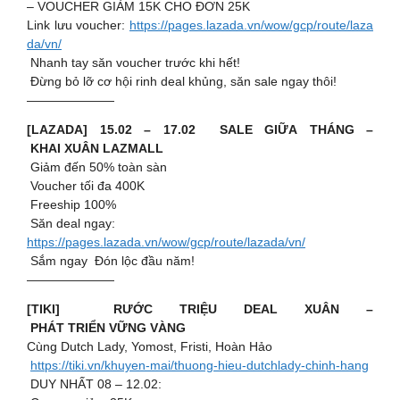
– VOUCHER GIẢM 15K CHO ĐƠN 25K
Link lưu voucher:
https://pages.lazada.vn/wow/gcp/route/laza
da/vn/
Nhanh tay săn voucher trước khi hết!
Đừng bỏ lỡ cơ hội rinh deal khủng, săn sale ngay thôi!
———————
[LAZADA] 15.02 – 17.02 SALE GIỮA THÁNG –
KHAI XUÂN LAZMALL
Giảm đến 50% toàn sàn
Voucher tối đa 400K
Freeship 100%
Săn deal ngay:
https://pages.lazada.vn/wow/gcp/route/lazada/vn/
Sắm ngay Đón lộc đầu năm!
———————
[TIKI] RƯỚC TRIỆU DEAL XUÂN –
PHÁT TRIỂN VỮNG VÀNG
Cùng Dutch Lady, Yomost, Fristi, Hoàn Hảo
️
https://tiki.vn/khuyen-mai/thuong-hieu-dutchlady-chinh-hang
DUY NHẤT 08 – 12.02: