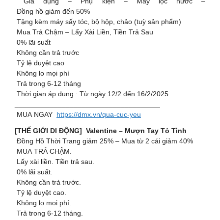
Gia dụng – Phụ kiện – Máy lọc nước –
Đồng hồ giảm đến 50%
Tặng kèm máy sấy tóc, bộ hộp, chảo (tuỳ sản phẩm)
Mua Trả Chậm – Lấy Xài Liền, Tiền Trả Sau
0% lãi suất
Không cần trả trước
Tỷ lệ duyệt cao
Không lo mọi phí
Trả trong 6-12 tháng
Thời gian áp dụng : Từ ngày 12/2 đến 16/2/2025
_____________________________________
MUA NGAY
https://dmx.vn/qua-cuc-yeu
[THẾ GIỚI DI ĐỘNG] Valentine – Mượn Tay Tỏ Tình
️ Đồng Hồ Thời Trang giảm 25% – Mua từ 2 cái giảm 40%
MUA TRẢ CHẬM.
Lấy xài liền. Tiền trả sau.
0% lãi suất.
Không cần trả trước.
Tỷ lệ duyệt cao.
Không lo mọi phí.
Trả trong 6-12 tháng.