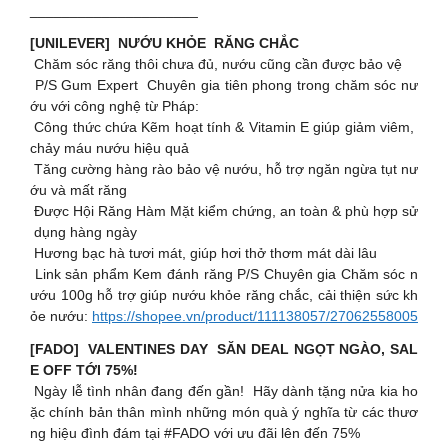
_____________________
[UNILEVER] NƯỚU KHỎE RĂNG CHẮC
Chăm sóc răng thôi chưa đủ, nướu cũng cần được bảo vệ
P/S Gum Expert Chuyên gia tiên phong trong chăm sóc nư
ớu với công nghệ từ Pháp:
Công thức chứa Kẽm hoạt tính & Vitamin E giúp giảm viêm,
chảy máu nướu hiệu quả
Tăng cường hàng rào bảo vệ nướu, hỗ trợ ngăn ngừa tụt nư
ớu và mất răng
Được Hội Răng Hàm Mặt kiểm chứng, an toàn & phù hợp sử
dụng hàng ngày
Hương bạc hà tươi mát, giúp hơi thở thơm mát dài lâu
Link sản phẩm Kem đánh răng P/S Chuyên gia Chăm sóc n
ướu 100g hỗ trợ giúp nướu khỏe răng chắc, cải thiện sức kh
ỏe nướu:
https://shopee.vn/product/111138057/27062558005
[FADO] VALENTINES DAY SĂN DEAL NGỌT NGÀO, SAL
E OFF TỚI 75%!
Ngày lễ tình nhân đang đến gần! Hãy dành tặng nửa kia ho
ặc chính bản thân mình những món quà ý nghĩa từ các thươ
ng hiệu đình đám tại #FADO với ưu đãi lên đến 75%