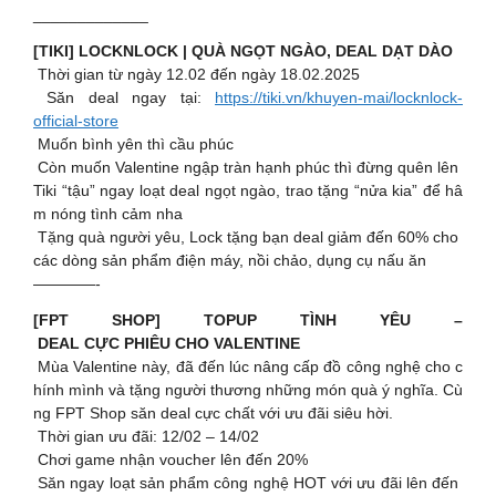
_____________
[TIKI] LOCKNLOCK | QUÀ NGỌT NGÀO, DEAL DẠT DÀO
Thời gian từ ngày 12.02 đến ngày 18.02.2025
Săn deal ngay tại:
https://tiki.vn/khuyen-mai/locknlock-
official-store
Muốn bình yên thì cầu phúc
Còn muốn Valentine ngập tràn hạnh phúc thì đừng quên lên
Tiki “tậu” ngay loạt deal ngọt ngào, trao tặng “nửa kia” để hâ
m nóng tình cảm nha
Tặng quà người yêu, Lock tặng bạn deal giảm đến 60% cho
các dòng sản phẩm điện máy, nồi chảo, dụng cụ nấu ăn
————-
[FPT SHOP] TOPUP TÌNH YÊU –
DEAL CỰC PHIÊU CHO VALENTINE
Mùa Valentine này, đã đến lúc nâng cấp đồ công nghệ cho c
hính mình và tặng người thương những món quà ý nghĩa. Cù
ng FPT Shop săn deal cực chất với ưu đãi siêu hời.
Thời gian ưu đãi: 12/02 – 14/02
Chơi game nhận voucher lên đến 20%
Săn ngay loạt sản phẩm công nghệ HOT với ưu đãi lên đến