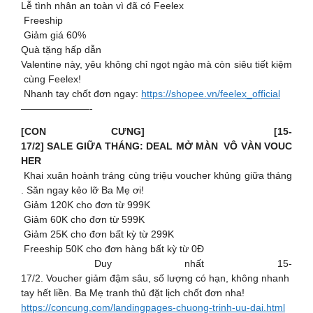
Lễ tình nhân an toàn vì đã có Feelex ️
Freeship
Giảm giá 60%
Quà tặng hấp dẫn
Valentine này, yêu không chỉ ngọt ngào mà còn siêu tiết kiệm
cùng Feelex!
Nhanh tay chốt đơn ngay:
https://shopee.vn/feelex_official
———————-
[CON CƯNG] [15-
17/2] SALE GIỮA THÁNG: DEAL MỞ MÀN VÔ VÀN VOUC
HER
Khai xuân hoành tráng cùng triệu voucher khủng giữa tháng
. Săn ngay kẻo lỡ Ba Mẹ ơi!
️ Giảm 120K cho đơn từ 999K
️ Giảm 60K cho đơn từ 599K
️ Giảm 25K cho đơn bất kỳ từ 299K
Freeship 50K cho đơn hàng bất kỳ từ 0Đ
Duy nhất 15-
17/2. Voucher giảm đậm sâu, số lượng có hạn, không nhanh
tay hết liền. Ba Mẹ tranh thủ đặt lịch chốt đơn nha!
https://concung.com/landingpages-chuong-trinh-uu-dai.html