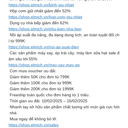
https://shop.elmich.vn/binh-giu-nhiet
Hộp cơm giữ nhiệt giảm đến 52%:
https://shop.elmich.vn/hop-com-giu-nhiet
Dụng cụ nhà bếp giảm đến 62%:
https://shop.elmich.vn/phu-kien-nha-bep
Nồi áp suất đa năng, đa dạng dung tích, an toàn tuyệt đối ch
ỉ từ 999K:
https://shop.elmich.vn/noi-ap-suat-dien
Các sản phẩm máy xay, ép trái cây; máy làm sữa hạt sale đ
ậm sâu tới 55%:
https://shop.elmich.vn/may-xay-may-ep
Cơn mưa voucher ưu đãi:
Giảm thêm 50K cho đơn từ 799K
Giảm thêm 100K cho đơn từ 999K
Giảm thêm 200K cho đơn từ 1999K
Freeship toàn quốc cho đơn hàng từ 1 triệu.
Thời gian ưu đãi: 10/02/2025 – 16/02/2025
Nhanh tay sở hữu sản phẩm chất lượng với mức giá cực hời
nhé.
Mua ngay để không bỏ lỡ:
https://shop.elmich.vn/sales