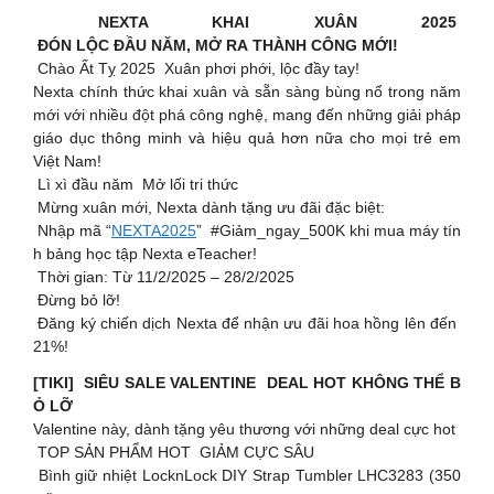
NEXTA KHAI XUÂN 2025
ĐÓN LỘC ĐẦU NĂM, MỞ RA THÀNH CÔNG MỚI!
Chào Ất Tỵ 2025 Xuân phơi phới, lộc đầy tay!
Nexta chính thức khai xuân và sẵn sàng bùng nổ trong năm
mới với nhiều đột phá công nghệ, mang đến những giải pháp
giáo dục thông minh và hiệu quả hơn nữa cho mọi trẻ em
Việt Nam!
Lì xì đầu năm Mở lối tri thức
Mừng xuân mới, Nexta dành tặng ưu đãi đặc biệt:
Nhập mã “
NEXTA2025
” #Giảm_ngay_500K khi mua máy tín
h bảng học tập Nexta eTeacher!
Thời gian: Từ 11/2/2025 – 28/2/2025
Đừng bỏ lỡ!
️ Đăng ký chiến dịch Nexta để nhận ưu đãi hoa hồng lên đến
21%!
[TIKI] SIÊU SALE VALENTINE DEAL HOT KHÔNG THỂ B
Ỏ LỠ
Valentine này, dành tặng yêu thương với những deal cực hot
TOP SẢN PHẨM HOT GIẢM CỰC SÂU
Bình giữ nhiệt LocknLock DIY Strap Tumbler LHC3283 (350