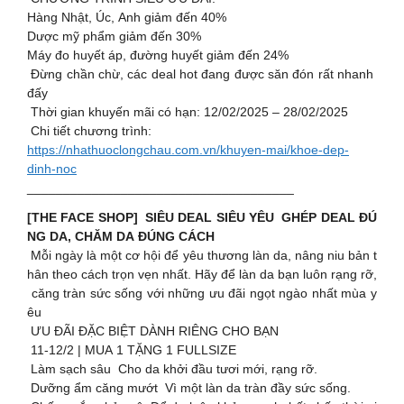
Hàng Nhật, Úc, Anh giảm đến 40%
Dược mỹ phẩm giảm đến 30%
Máy đo huyết áp, đường huyết giảm đến 24%
Đừng chần chừ, các deal hot đang được săn đón rất nhanh
đấy
Thời gian khuyến mãi có hạn: 12/02/2025 – 28/02/2025
Chi tiết chương trình:
https://nhathuoclongchau.com.vn/khuyen-mai/khoe-dep-
dinh-noc
_____________________________________
[THE FACE SHOP] SIÊU DEAL SIÊU YÊU GHÉP DEAL ĐÚ
NG DA, CHĂM DA ĐÚNG CÁCH
Mỗi ngày là một cơ hội để yêu thương làn da, nâng niu bản t
hân theo cách trọn vẹn nhất. Hãy để làn da bạn luôn rạng rỡ,
căng tràn sức sống với những ưu đãi ngọt ngào nhất mùa y
êu
ƯU ĐÃI ĐẶC BIỆT DÀNH RIÊNG CHO BẠN
11-12/2 | MUA 1 TẶNG 1 FULLSIZE
Làm sạch sâu Cho da khởi đầu tươi mới, rạng rỡ.
Dưỡng ẩm căng mướt Vì một làn da tràn đầy sức sống.