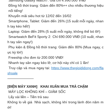
Samsung Galaxy Watch7: Giá chỉ 4.990.000 VNĐ
️ Đồng hồ thời trang: Giảm đến 80%++ cho nhiều thương hiệu
nổi tiếng!
Khuyến mãi siêu hot từ 12/02 đến 16/02
Smartphone, Tablet: Giảm đến 26% (15 suất mỗi ngày, nhan
h tay kẻo hết!)
Laptop: Giảm đến 28% (5 suất mỗi ngày, không thể bỏ lỡ!)
Smartwatch BeFit Sporty 2: Chỉ 690.000 VNĐ (10 suất, nhan
h tay săn ngay!)
Phụ kiện & Đồng hồ thời trang: Giảm đến 80% (Mua ngay, c
ực kỳ lời!)
Freeship cho đơn từ 200.000 VNĐ!
Nhanh tay săn ngay kẻo lỡ, cơ hội này chỉ có 1 lần!
Truy cập và mua ngay tại:
https://www.thegioididong.com/fla
shsale
———————–
[ĐIỆN MÁY XANH] KHAI XUÂN MUA TRẢ CHẬM
MÁY LỌC KHÔNG KHÍ – GIẢM SỐC
Lấy xài liền – Tiền trả sau
Không lo về giá Nhà sạch, không khí trong lành đón năm m
ới!