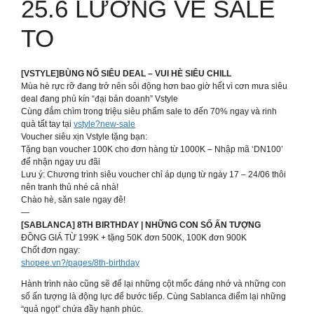
25.6 LƯƠNG VỀ SALE
TO
[VSTYLE]BÙNG NỔ SIÊU DEAL – VUI HÈ SIÊU CHILL
Mùa hè rực rỡ đang trở nên sôi động hơn bao giờ hết vì cơn mưa siêu
deal đang phủ kín “đại bản doanh” Vstyle
Cùng đắm chìm trong triệu siêu phẩm sale to đến 70% ngay và rinh
quà tất tay tại
vstyle?new-sale
Voucher siêu xịn Vstyle tặng bạn:
Tặng bạn voucher 100K cho đơn hàng từ 1000K – Nhập mã ‘DN100’
để nhận ngay ưu đãi
Lưu ý: Chương trình siêu voucher chỉ áp dụng từ ngày 17 – 24/06 thôi
nên tranh thủ nhé cả nhà!
Chào hè, săn sale ngay đê!
—
[SABLANCA] 8TH BIRTHDAY | NHỮNG CON SỐ ẤN TƯỢNG
ĐỒNG GIÁ TỪ 199K + tặng 50K đơn 500K, 100K đơn 900K
Chốt đơn ngay:
shopee.vn?/pages/8th-birthday
Hành trình nào cũng sẽ để lại những cột mốc đáng nhớ và những con
số ấn tượng là động lực để bước tiếp. Cùng Sablanca điểm lại những
“quả ngọt” chứa đầy hạnh phúc.