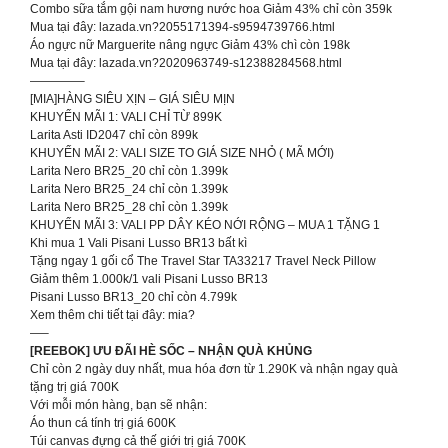
Combo sữa tắm gội nam hương nước hoa Giảm 43% chỉ còn 359k
Mua tại đây: lazada.vn?2055171394-s9594739766.html
Áo ngực nữ Marguerite nâng ngực Giảm 43% chì còn 198k
Mua tại đây: lazada.vn?2020963749-s12388284568.html
————–
[MIA]HÀNG SIÊU XỊN – GIÁ SIÊU MỊN
KHUYẾN MÃI 1: VALI CHỈ TỪ 899K
Larita Asti ID2047 chỉ còn 899k
KHUYẾN MÃI 2: VALI SIZE TO GIÁ SIZE NHỎ ( MÃ MỚI)
Larita Nero BR25_20 chỉ còn 1.399k
Larita Nero BR25_24 chỉ còn 1.399k
Larita Nero BR25_28 chỉ còn 1.399k
KHUYẾN MÃI 3: VALI PP DÂY KÉO NỚI RỘNG – MUA 1 TẶNG 1
Khi mua 1 Vali Pisani Lusso BR13 bất kì
Tặng ngay 1 gối cổ The Travel Star TA33217 Travel Neck Pillow
Giảm thêm 1.000k/1 vali Pisani Lusso BR13
Pisani Lusso BR13_20 chỉ còn 4.799k
Xem thêm chi tiết tại đây: mia?
—–
[REEBOK] ƯU ĐÃI HÈ SỐC – NHẬN QUÀ KHỦNG
Chỉ còn 2 ngày duy nhất, mua hóa đơn từ 1.290K và nhận ngay quà
tặng trị giá 700K
Với mỗi món hàng, bạn sẽ nhận:
Áo thun cá tính trị giá 600K
Túi canvas đựng cả thế giới trị giá 700K