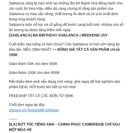
Sablanca cũng tự hào nhìn lại những lần trở thành nhà đồng hành cho
các cuộc thi Hoa Hậu, điều đó càng chứng tỏ rằng sản phẩm của
Sablanca có màu sắc riêng, chất lượng ổn định và có vị trí nhất định
trong lòng khách hàng.
Sablanca luôn nỗ lực và cố gắng để bước sang tuổi mới, những con số
ấn tượng lại được tăng thêm mỗi ngày.
[SABLANCA] 8th BIRTHDAY SABLANCA | WEEKEND JOY
Cuối tuần này nàng có hẹn chưa? Còn Sablanca có hẹn với nàng tại
bữa tiệc SIÊU SINH NHẬT >>
ĐỒNG GIÁ TẤT CẢ SẢN PHẨM chỉ từ
199K
GIảm thêm 50K cho đơn 500K
Giảm thêm 100K cho đơn 900K
Rất nhiều item xinh xắn đang chờ nàng, ghé ngay để trải nghiệm sản
phẩm DEAL HỜI trước khi hết cơ hội nhé!
FREESHIP TẤT CẢ CÁC ĐƠN TỪ 599K
Chốt đơn ngay tại đây:
shopee.vn?/pages/8th-birthday
——-
[ILA] BỨT TỐC TIẾNG ANH – CHINH PHỤC CAMBRIDGE CHỈ SAU
MỘT MÙA HÈ