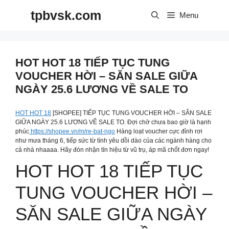
Skip
tpbvsk.com
to
Menu
content
HOT HOT 18 TIẾP TỤC TUNG
VOUCHER HỜI – SĂN SALE GIỮA
NGÀY 25.6 LƯƠNG VỀ SALE TO
HOT HOT 18
[SHOPEE] TIẾP TỤC TUNG VOUCHER HỜI – SĂN SALE
GIỮA NGÀY 25.6 LƯƠNG VỀ SALE TO. Đợi chờ chưa bao giờ là hạnh
phúc
https://shopee.vn/m/re-bat-ngo
Hàng loạt voucher cực đỉnh rơi
như mưa tháng 6, tiếp sức từ tình yêu dồi dào của các ngành hàng cho
cả nhà nhaaaa. Hãy đón nhận tín hiệu từ vũ trụ, áp mã chốt đơn ngay!
HOT HOT 18 TIẾP TỤC
TUNG VOUCHER HỜI –
SĂN SALE GIỮA NGÀY