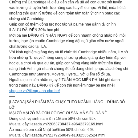
Chứng chỉ Cambridge là điều kiện cần và đủ để con được xét tuyển
vào trường chuyên Anh, lớp nâng cao hay đi du học. Vì thế, mùa hè là
khoảng thời gian lý tưởng để con “toàn tâm toàn ý” chinh phục các
chứng chỉ Cambridge.
Giúp con có thêm động lực học tập và ba mẹ nhẹ gánh tài chính
ILA ƯU ĐÃI ĐẾN 30% học phí
Mời ba mẹ ĐĂNG KÝ NHẬN NGAY để con nhanh chóng nhập hội môi
trường học tập chuẩn Cambridge cùng đội ngũ giáo viên nước ngoài
chất lượng cao tại ILA.
Với kinh nghiệm giảng dạy và tổ chức thi Cambridge nhiều năm, ILA sở
hữu những “bí quyết” riêng cùng phương pháp giảng dạy hiện đại với
học qua chơi và qua dự án, giúp con vững vàng kiến thức nền tảng,
nâng trình Anh ngữ nhanh chóng để dễ dàng chinh phục các chứng chỉ
Cambridge như Starters, Movers, Flyers… với điểm số tối đa.
Ngoài ra, con còn nhận ngay 2 TUẦN HỌC MIỄN PHÍ khi ghi danh
trong tháng này. ĐĂNG KÝ để con trải nghiệm ngay ba mẹ nhé!
shopee.vn?/tieng-anh-cho-be/
—–
[LAZADA] SẢN PHẨM BÁN CHẠY THEO NGÀNH HÀNG – ĐỪNG BỎ
LỠ
MẠI ZÔ MẠI ZÔ BÀ CON CÔ BÁC ƠI SĂN MÃ SIÊU ĐÃ NÈ
Dung dịch vệ sinh nam 3 in 1Giảm 58% chỉ còn 95k
Mua tại đây: lazada.vn?2063738437-s9642379169.html
Áo mưa trẻ em xuất Nhật áoGiảm 50% chỉ còn 69k
Mua tại đây: lazada.vn?2179260049-s10325352524.html