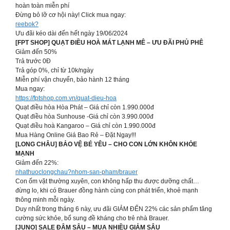
hoàn toàn miễn phí
Đừng bỏ lỡ cơ hội này! Click mua ngay:
reebok?
Ưu đãi kéo dài đến hết ngày 19/06/2024
[FPT SHOP] QUẠT ĐIỀU HOÀ MÁT LẠNH MÊ – ƯU ĐÃI PHỦ PHÊ
Giảm đến 50%
Trả trước 0Đ
Trả góp 0%, chỉ từ 10k/ngày
Miễn phí vận chuyển, bảo hành 12 tháng
Mua ngay:
https://fptshop.com.vn/quat-dieu-hoa
Quạt điều hòa Hòa Phát – Giá chỉ còn 1.990.000đ
Quạt điều hòa Sunhouse -Giá chỉ còn 3.990.000đ
Quạt điều hoà Kangaroo – Giá chỉ còn 1.990.000đ
Mua Hàng Online Giá Bao Rẻ – Đặt Ngay!!!
[LONG CHÂU] BẢO VỆ BÉ YÊU – CHO CON LỚN KHÔN KHỎE
MẠNH
Giảm đến 22%:
nhathuoclongchau?nhom-san-pham/brauer
Con ốm vặt thường xuyên, con không hấp thu được dưỡng chất…
đừng lo, khi có Brauer đồng hành cùng con phát triển, khoẻ mạnh
thông minh mỗi ngày.
Duy nhất trong tháng 6 này, ưu đãi GIẢM ĐẾN 22% các sản phẩm tăng
cường sức khỏe, bổ sung đề kháng cho trẻ nhà Brauer.
[JUNO] SALE ĐẬM SÂU – MUA NHIỀU GIẢM SÂU