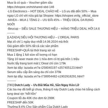
Mua là có quà – Voucher giảm sâu
https://shopee.vn/m/shared-sbd-146
-LG Electronics – HOT DEAL CHÀO HÈ – LG ưu đãi đến 50% – Mua
ngay LG chỉ với nửa giá tại Shopee: https://shopee.vn/lg_official_store
-NIVEA – MUA 1 TẶNG 2 – ƯU ĐÃI 45% – TRIỆU DEAL DA RẠNG
NGỜI
-Beucup – SIÊU SALE THƯƠNG HIỆU – HÀNG TRIỆU DEAL HỜI 14.6
——–
[LAZADA] SIÊU HỘI THƯƠNG HIỆU – L’OREAL PARIS
Mại zô chỉ 1 ngày duy nhất 14.06.2024 mà thôi
Giá giảm đến 50% tất cả các sản phẩm
FREESHIP+QUÀ túi thời trang xịn xò
Mua 1 tặng 1 full size số lượng có hạn
Tặng 10 laser mask cho 1 hóa đơn có trị giá trên 1 triệu
Nước tẩy trang tươi mát L’Oreal chỉ còn 179k
Xem tại đây: lazada.vn?a-i258040197-s357405123.html?
Serum siêu cấp ẩm sáng da chỉ còn 379k
Xem tại đây: lazada.vn?a-i738954482-s1902918291.html?
———
[TIKI]
Dutch Lady – Ưu Đãi Mùa Hè, Săn Ngay Kẻo Lỡ
Các ba mẹ đã biết gì chưa, tháng 6 này Dutch Lady chào hè bằng cách
tung deal xịn “hết hồn”
Coupon tối đa 40K cho đơn từ 299K
FREESHIP đến 50K
Thưởng 8.4% Cho Sản phẩm Của Dutch Lady