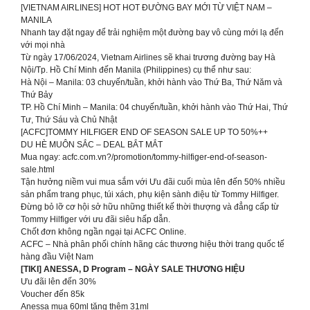
[VIETNAM AIRLINES] HOT HOT ĐƯỜNG BAY MỚI TỪ VIỆT NAM –
MANILA
Nhanh tay đặt ngay để trải nghiệm một đường bay vô cùng mới lạ đến
với mọi nhà
Từ ngày 17/06/2024, Vietnam Airlines sẽ khai trương đường bay Hà
Nội/Tp. Hồ Chí Minh đến Manila (Philippines) cụ thể như sau:
Hà Nội – Manila: 03 chuyến/tuần, khởi hành vào Thứ Ba, Thứ Năm và
Thứ Bảy
TP. Hồ Chí Minh – Manila: 04 chuyến/tuần, khởi hành vào Thứ Hai, Thứ
Tư, Thứ Sáu và Chủ Nhật
[ACFC]TOMMY HILFIGER END OF SEASON SALE UP TO 50%++
DU HÈ MUÔN SẮC – DEAL BẮT MẮT
Mua ngay: acfc.com.vn?/promotion/tommy-hilfiger-end-of-season-
sale.html
Tận hưởng niềm vui mua sắm với Ưu đãi cuối mùa lên đến 50% nhiều
sản phẩm trang phục, túi xách, phụ kiện sành điệu từ Tommy Hilfiger.
Đừng bỏ lỡ cơ hội sở hữu những thiết kế thời thượng và đẳng cấp từ
Tommy Hilfiger với ưu đãi siêu hấp dẫn.
Chốt đơn không ngần ngại tại ACFC Online.
ACFC – Nhà phân phối chính hãng các thương hiệu thời trang quốc tế
hàng đầu Việt Nam
[TIKI] ANESSA, D Program – NGÀY SALE THƯƠNG HIỆU
Ưu đãi lên đến 30%
Voucher đến 85k
Anessa mua 60ml tặng thêm 31ml