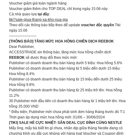
Voucher giảm giá toàn ngành hàng
Voucher giảm thêm cho TOP DEAL chỉ trong ngày 15.06 này
Cả nhà quẹo lựa
tại đây
:
tiki?sale-giua-thang-xa-kho-nua-gia
Theo dõi các thông báo tiếp theo để update
voucher độc quyền
Tiki
ngày 15.06
———————–
[THÔNG BÁO] TĂNG MỨC HOA HỒNG CHIẾN DỊCH REEBOK
Dear Publisher,
ACCESSTRADE xin thông báo, tăng mức hoa hồng chiến dịch
REEBOK
sẽ được thay đổi theo mức mới:
Publisher có doanh doanh thu bán hàng dưới 5 triệu: Hoa hồng 5.6%
Publisher có doanh doanh thu bán hàng từ 5 triệu đến dưới 15 triệu:
Hoa hồng 8.4%
Publisher có doanh doanh thu bán hàng từ 15 triệu đến dưới 25 triệu:
Hoa hồng 9.8%
Publisher có doanh doanh thu bán hàng từ 25 triệu trở lên: Hoa hồng
11.2%
30 Publisher mới đầu tiên có doanh thu bán hàng từ 1 triệu trở lên: Hoa
hồng 35.000 VND
* Điều kiện; Publisher mới chưa phát sinh đơn hàng tháng trước đó T-1
Thời gian áp dụng mức hoa hồng mới: 01/06 – 30/06/2024
[TIKI] SALE HÈ CỰC NHIỆT- SĂN DEAL CỤC ĐỈNH CÙNG NESTLE
Mấy ông, mấy bà biết tin gì chưa, nhân dịp giữa tháng Nestle đang có
chương trình ưu đãi cực khủng với hàng loạt Voucher và Coupon đỉnh