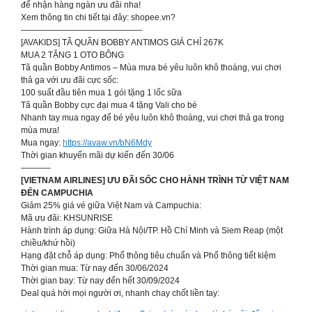
để nhận hàng ngàn ưu đãi nha!
Xem thông tin chi tiết tại đây: shopee.vn?
——————————————–
[AVAKIDS] TÃ QUẦN BOBBY ANTIMOS GIÁ CHỈ 267K
MUA 2 TẶNG 1 OTO BÔNG
Tã quần Bobby Antimos – Mùa mưa bé yêu luôn khô thoáng, vui chơi
thả ga với ưu đãi cực sốc:
100 suất đầu tiên mua 1 gói tặng 1 lốc sữa
Tã quần Bobby cực đại mua 4 tặng Vali cho bé
Nhanh tay mua ngay để bé yêu luôn khô thoáng, vui chơi thả ga trong
mùa mưa!
Mua ngay:
https://avaw.vn/bN6Mdy
Thời gian khuyến mãi dự kiến đến 30/06
———–
[VIETNAM AIRLINES] ƯU ĐÃI SỐC CHO HÀNH TRÌNH TỪ VIỆT NAM
ĐẾN CAMPUCHIA
Giảm 25% giá vé giữa Việt Nam và Campuchia:
Mã ưu đãi: KHSUNRISE
Hành trình áp dụng: Giữa Hà Nội/TP. Hồ Chí Minh và Siem Reap (một
chiều/khứ hồi)
Hạng đặt chỗ áp dụng: Phổ thông tiêu chuẩn và Phổ thông tiết kiệm
Thời gian mua: Từ nay đến 30/06/2024
Thời gian bay: Từ nay đến hết 30/09/2024
Deal quá hời mọi người ơi, nhanh chay chốt liền tay: