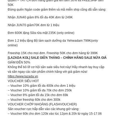
quyền – TẤT CẢ đơn hàng giảm giá lên đến 50% và FREESHIP đến
50K
Đừng quên Ngàn code giảm thêm và mã miễn ship cũng đã sẵn sàng:
Nhận JUN40 giảm 8% tối đa 40K đơn từ 249K
Nhận JUN70 giảm70K đơn từ 1 triệu
Đơn 600K tặng Sữa rửa mặt 235K (only online)
Đơn 1.2 triệu tặng Bộ làm sạch dưỡng da Yehwadam 799K(only
online)
Freeship 15K cho mọi đơn. Freeship 50K cho đơn hàng từ 399K
[LAZADA KOL] SALE GIỮA THÁNG – CHÍNH HÃNG SALE NỬA GIÁ
GIẢM ĐẾN 50%
Không thể bỏ lỡ cơ hội săn sale siêu hot này! Hãy nhanh tay truy cập
và săn ngay các sản phẩm chính hãng với giá giảm nửa!
https://www.lazada.vn
VOUCHER SIÊU HOT
– Voucher 10% giảm tối đa 400k cho đơn 1 triệu
– Voucher 10% giảm tối đa 70k cho đơn 250k
– Voucher 8% giảm tối đa 15k cho đơn 69k
– Voucher freeship 60k cho đơn 300k
VOUCHER CHỚP NHOÁNG (FLASHVOUCHER)
Săn voucher cực hấp dẫn vào các khung giờ vàng:
– Voucher 60k cho đơn 120k vào lúc 12pm & 20h từ ngày 15-17.06