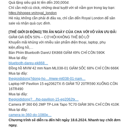
Quà tặng siêu giá trị lên đến 200,000đ.
Chỉ cần một cú click, những deal tuyệt vời sẽ nằm gọn trong tay bạn:
https://shopee.vn/royal_london
Hè này, không cần phải đi đâu xa, chỉ cần đến Royal London để săn
sale và nhận quà cực đỉnh.
[THẾ GIỚI DI ĐỘNG] TRI ÂN NGÀY CỦA CHA VỚI VÔ VÀN ƯU ĐÃ
I
GIẢM GIÁ ĐẾN 50% – CƠ HỘI KHÔNG THỂ BỎ LỠ
Khuyến mãi khủng với nhiều sản phẩm điện thoại, laptop, phụ
kiện,đồng hồ,…
Bàn Phím Bluetooth DareU EK868 GIẢM 49% CHỈ CÒN 590K
Mua tại đây:
bluetooth-dareu-ek868…
Đồng hồ MVW 42 mm Nam ML038-01 GIẢM SỐC 68% CHỈ CÒN 666K
Mua tại đây:
thegioididong?dong-ho…/mww-ml038-01-nam…
Laptop HP Pavilion 15 eg2062TX i5 GIẢM TỪ 20TR590 XUỐNG CÒN
16TR490
Mua tại đây:
thegioididong?…/hp-pavilion-15-eg2062tx…
Camera IP 360 Độ 2MP TP-Link Tapo TC70 GIẢM 36% CHỈ CÒN 410K
Mua tại đây:
camera-ip-360-do-1080p…
Chương trình sẽ diễn ra đến hết ngày 18.6.2024. Nhanh tay chốt đơn
ngay.