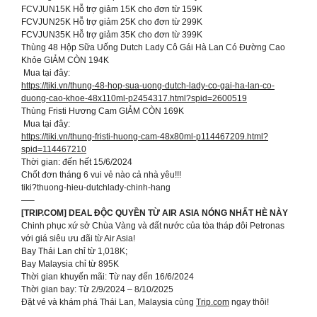
FCVJUN15K Hỗ trợ giảm 15K cho đơn từ 159K
FCVJUN25K Hỗ trợ giảm 25K cho đơn từ 299K
FCVJUN35K Hỗ trợ giảm 35K cho đơn từ 399K
Thùng 48 Hộp Sữa Uống Dutch Lady Cô Gái Hà Lan Có Đường Cao
Khỏe GIẢM CÒN 194K
️ Mua tại đây:
https://tiki.vn/thung-48-hop-sua-uong-dutch-lady-co-gai-ha-lan-co-
duong-cao-khoe-48x110ml-p2454317.html?spid=2600519
Thùng Fristi Hương Cam GIẢM CÒN 169K
️ Mua tại đây:
https://tiki.vn/thung-fristi-huong-cam-48x80ml-p114467209.html?
spid=114467210
Thời gian: đến hết 15/6/2024
Chốt đơn tháng 6 vui vẻ nào cả nhà yêu!!!
tiki?thuong-hieu-dutchlady-chinh-hang
—–
[TRIP.COM] DEAL ĐỘC QUYỀN TỪ AIR ASIA NÓNG NHẤT HÈ NÀY
Chinh phục xứ sở Chùa Vàng và đất nước của tòa tháp đôi Petronas
với giá siêu ưu đãi từ Air Asia!
Bay Thái Lan chỉ từ 1,018K;
Bay Malaysia chỉ từ 895K
Thời gian khuyến mãi: Từ nay đến 16/6/2024
Thời gian bay: Từ 2/9/2024 – 8/10/2025
Đặt vé và khám phá Thái Lan, Malaysia cùng
Trip.com
ngay thôi!