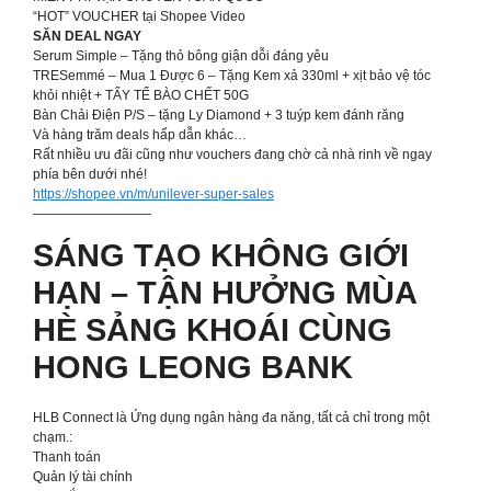
“HOT” VOUCHER tại Shopee Video
SĂN DEAL NGAY
Serum Simple – Tặng thỏ bông giận dỗi đáng yêu
TRESemmé – Mua 1 Được 6 – Tặng Kem xả 330ml + xịt bảo vệ tóc
khỏi nhiệt + TẨY TẾ BÀO CHẾT 50G
Bàn Chải Điện P/S – tặng Ly Diamond + 3 tuýp kem đánh răng
Và hàng trăm deals hấp dẫn khác…
Rất nhiều ưu đãi cũng như vouchers đang chờ cả nhà rinh về ngay
phía bên dưới nhé!
https://shopee.vn/m/unilever-super-sales
—————————
SÁNG TẠO KHÔNG GIỚI
HẠN – TẬN HƯỞNG MÙA
HÈ SẢNG KHOÁI CÙNG
HONG LEONG BANK
HLB Connect là Ứng dụng ngân hàng đa năng, tất cả chỉ trong một
chạm.:
Thanh toán
Quản lý tài chính