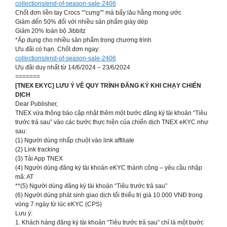
collections/end-of-season-sale-2406
Chốt đơn liền tay Crocs “”cưng”” mà bấy lâu hằng mong ước
Giảm đến 50% đối với nhiều sản phẩm giày dép
Giảm 20% toàn bộ Jibbitz
*Áp dụng cho nhiều sản phẩm trong chương trình
Ưu đãi có hạn. Chốt đơn ngay:
collections/end-of-season-sale-2406
Ưu đãi duy nhất từ 14/6/2024 – 23/6/2024
=======
[TNEX EKYC] LƯU Ý VỀ QUY TRÌNH ĐĂNG KÝ KHI CHẠY CHIẾN
DỊCH
Dear Publisher,
TNEX vừa thông báo cập nhật thêm một bước đăng ký tài khoản “Tiêu
trước trả sau” vào các bước thực hiện của chiến dịch TNEX eKYC như
sau:
(1) Người dùng nhấp chuột vào link affiliate
(2) Link tracking
(3) Tải App TNEX
(4) Người dùng đăng ký tài khoản eKYC thành công – yêu cầu nhập
mã: AT
**(5) Người dùng đăng ký tài khoản “Tiêu trước trả sau”
(6) Người dùng phát sinh giao dịch tối thiểu trị giá 10.000 VNĐ trong
vòng 7 ngày từ lúc eKYC (CPS)
Lưu ý:
1. Khách hàng đăng ký tài khoản “Tiêu trước trả sau” chỉ là một bước