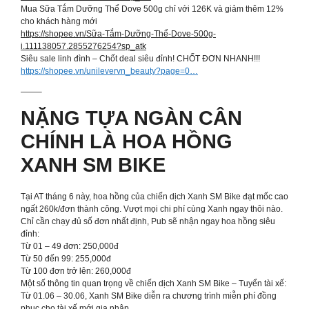
Mua Sữa Tắm Dưỡng Thể Dove 500g chỉ với 126K và giảm thêm 12%
cho khách hàng mới
https://shopee.vn/Sữa-Tắm-Dưỡng-Thể-Dove-500g-
i.111138057.2855276254?sp_atk
Siêu sale linh đình – Chốt deal siêu đỉnh! CHỐT ĐƠN NHANH!!!
https://shopee.vn/unilevervn_beauty?page=0…
——–
NẶNG TỰA NGÀN CÂN
CHÍNH LÀ HOA HỒNG
XANH SM BIKE
Tại AT tháng 6 này, hoa hồng của chiến dịch Xanh SM Bike đạt mốc cao
ngất 260k/đơn thành công. Vượt mọi chi phí cùng Xanh ngay thôi nào.
Chỉ cần chạy đủ số đơn nhất định, Pub sẽ nhận ngay hoa hồng siêu
đỉnh:
Từ 01 – 49 đơn: 250,000đ
Từ 50 đến 99: 255,000đ
Từ 100 đơn trở lên: 260,000đ
Một số thông tin quan trọng về chiến dịch Xanh SM Bike – Tuyển tài xế:
Từ 01.06 – 30.06, Xanh SM Bike diễn ra chương trình miễn phí đồng
phục cho tài xế mới gia nhập.