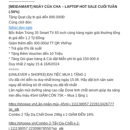
———————–
[MEIDAMART] NGÀY CỦA CHA – LAPTOP HOT SALE CUỐI TUẦN
(-50%)
Tặng Quạt cây trị giá đến 890.000Đ
Cùng chờ đón:
father-day-sale
Bốc thăm Trúng 35 Smart TV 65 inch cùng hàng ngàn giải thưởng tổng
trị giá đến 1.2 Tỷ Đồng
Giảm thêm đến 300.000đ TT QR VNPay
* Trả góp 0% lãi suất
* Tặng thêm Voucher đến 10 Triệu
* Tặng Gói giao hàng & Cài đặt Miễn phí trị giá 150.000 đ
Duy nhất 2 ngày 15 & 16/6/2024
=====
[UNILEVER x SHOPEE] ĐẠI TIỆC MUA 1 TẶNG 1
Ưu đãi chỉ diễn ra duy nhất trong ngày 15.06. Hãy đặt lịch săn sale
ngay để không bỏ lỡ những ưu đãi tốt nhất!
Lăn ngăn mùi dưỡng sáng cao cấp Dove tinh chất serum giúp da sáng
mịn đều màu 45ml GIẢM CÒN 75K – Mua 1 tặng 1
https://shopee.vn/Lăn-ngăn-mùi–45ml-i.111138057.22261342677?
sp_atk
Combo 2 Tẩy Da Chết Dove 298g x 2 GIẢM ĐẾN 18%
https://shopee.vn/Combo-2-Tẩy-Da-Chết-x-2-
i.111138057.22309878550?sp_atk