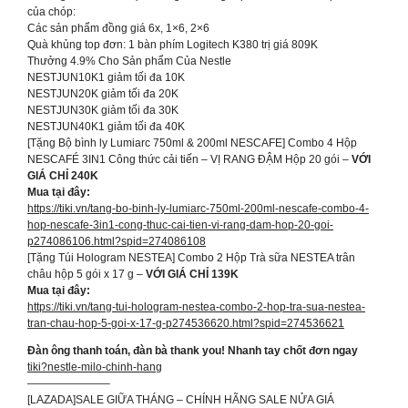
của chóp:
Các sản phẩm đồng giá 6x, 1×6, 2×6
Quà khủng top đơn: 1 bàn phím Logitech K380 trị giá 809K
Thưởng 4.9% Cho Sản phẩm Của Nestle
NESTJUN10K1 giảm tối đa 10K
NESTJUN20K giảm tối đa 20K
NESTJUN30K giảm tối đa 30K
NESTJUN40K1 giảm tối đa 40K
[Tặng Bộ bình ly Lumiarc 750ml & 200ml NESCAFE] Combo 4 Hộp
NESCAFÉ 3IN1 Công thức cải tiến – VỊ RANG ĐẬM Hộp 20 gói –
VỚI
GIÁ CHỈ 240K
Mua tại đây:
https://tiki.vn/tang-bo-binh-ly-lumiarc-750ml-200ml-nescafe-combo-4-
hop-nescafe-3in1-cong-thuc-cai-tien-vi-rang-dam-hop-20-goi-
p274086106.html?spid=274086108
[Tặng Túi Hologram NESTEA] Combo 2 Hộp Trà sữa NESTEA trân
châu hộp 5 gói x 17 g –
VỚI GIÁ CHỈ 139K
Mua tại đây:
https://tiki.vn/tang-tui-hologram-nestea-combo-2-hop-tra-sua-nestea-
tran-chau-hop-5-goi-x-17-g-p274536620.html?spid=274536621
Đàn ông thanh toán, đàn bà thank you! Nhanh tay chốt đơn ngay
tiki?nestle-milo-chinh-hang
———————–
[LAZADA]SALE GIỮA THÁNG – CHÍNH HÃNG SALE NỬA GIÁ