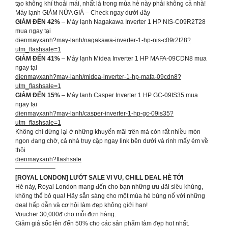
tạo không khí thoải mái, nhất là trong mùa hè này phải không cả nhà!
Máy lạnh GIẢM NỬA GIÁ – Check ngay dưới đây
GIẢM ĐẾN 42%
– Máy lạnh Nagakawa Inverter 1 HP NIS-C09R2T28
mua ngay tại
dienmayxanh?may-lanh/nagakawa-inverter-1-hp-nis-c09r2t28?
utm_flashsale=1
GIẢM ĐẾN 41%
– Máy lạnh Midea Inverter 1 HP MAFA-09CDN8 mua
ngay tại
dienmayxanh?may-lanh/midea-inverter-1-hp-mafa-09cdn8?
utm_flashsale=1
GIẢM ĐẾN 15%
– Máy lạnh Casper Inverter 1 HP GC-09IS35 mua
ngay tại
dienmayxanh?may-lanh/casper-inverter-1-hp-gc-09is35?
utm_flashsale=1
Không chỉ dừng lại ở những khuyến mãi trên mà còn rất nhiều món
ngon đang chờ, cả nhà truy cập ngay link bên dưới và rinh mấy ẻm về
thôi
dienmayxanh?flashsale
——————–
[ROYAL LONDON] LƯỚT SALE VI VU, CHILL DEAL HÈ TỚI
Hè này, Royal London mang đến cho bạn những ưu đãi siêu khủng,
không thể bỏ qua! Hãy sẵn sàng cho một mùa hè bùng nổ với những
deal hấp dẫn và cơ hội làm đẹp không giới hạn!
Voucher 30,000đ cho mỗi đơn hàng.
Giảm giá sốc lên đến 50% cho các sản phẩm làm đẹp hot nhất.