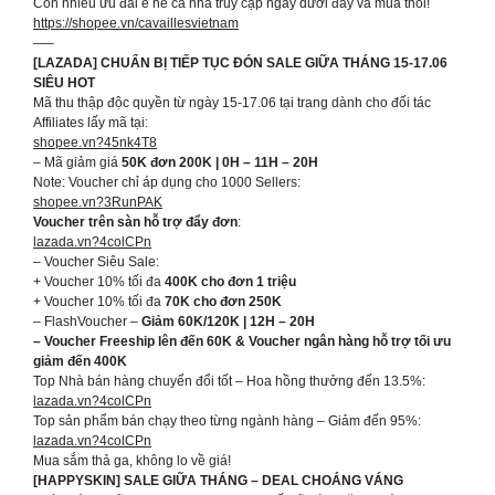
Còn nhiều ưu đãi ê hề cả nhà truy cập ngay dưới đây và mua thôi!
https://shopee.vn/cavaillesvietnam
—–
[LAZADA] CHUẨN BỊ TIẾP TỤC ĐÓN SALE GIỮA THÁNG 15-17.06
SIÊU HOT
Mã thu thập độc quyền từ ngày 15-17.06 tại trang dành cho đối tác
Affiliates lấy mã tại:
shopee.vn?45nk4T8
– Mã giảm giá
50K đơn 200K | 0H – 11H – 20H
Note: Voucher chỉ áp dụng cho 1000 Sellers:
shopee.vn?3RunPAK
Voucher trên sàn hỗ trợ đẩy đơn
:
lazada.vn?4colCPn
– Voucher Siêu Sale:
+ Voucher 10% tối đa
400K cho đơn 1 triệu
+ Voucher 10% tối đa
70K cho đơn 250K
– FlashVoucher –
Giảm 60K/120K | 12H – 20H
– Voucher Freeship lên đến 60K & Voucher ngân hàng hỗ trợ tối ưu
giảm đến 400K
Top Nhà bán hàng chuyển đổi tốt – Hoa hồng thưởng đến 13.5%:
lazada.vn?4colCPn
Top sản phẩm bán chạy theo từng ngành hàng – Giảm đến 95%:
lazada.vn?4colCPn
Mua sắm thả ga, không lo về giá!
[HAPPYSKIN] SALE GIỮA THÁNG – DEAL CHOÁNG VÁNG