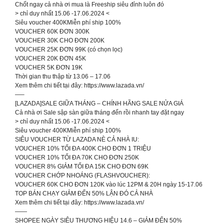
Chốt ngay cả nhà ơi mua là Freeship siêu đỉnh luôn đó
> chỉ duy nhất 15.06 -17.06.2024 <
Siêu voucher 400KMiễn phí ship 100%
VOUCHER 60K ĐƠN 300K
VOUCHER 30K CHO ĐƠN 200K
VOUCHER 25K ĐƠN 99K (có chọn lọc)
VOUCHER 20K ĐƠN 45K
VOUCHER 5K ĐƠN 19K
Thời gian thu thập từ 13.06 – 17.06
Xem thêm chi tiết tại đây: https://www.lazada.vn/
—–
[LAZADA]SALE GIỮA THÁNG – CHÍNH HÃNG SALE NỬA GIÁ
Cả nhà ơi Sale sập sàn giữa tháng đến rồi nhanh tay đặt ngay
> chỉ duy nhất 15.06 -17.06.2024 <
Siêu voucher 400KMiễn phí ship 100%
SIÊU VOUCHER TỪ LAZADA NÈ CẢ NHÀ IU:
VOUCHER 10% TỐI ĐA 400K CHO ĐƠN 1 TRIỆU
VOUCHER 10% TỐI ĐA 70K CHO ĐƠN 250K
VOUCHER 8% GIẢM TỐI ĐA 15K CHO ĐƠN 69K
VOUCHER CHỚP NHOÁNG (FLASHVOUCHER):
VOUCHER 60K CHO ĐƠN 120K vào lúc 12PM & 20H ngày 15-17.06
TOP BÁN CHẠY GIẢM ĐẾN 50% LẬN ĐÓ CẢ NHÀ
Xem thêm chi tiết tại đây: https://www.lazada.vn/
——
SHOPEE NGÀY SIÊU THƯƠNG HIỆU 14.6 – GIẢM ĐẾN 50%