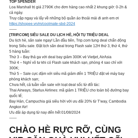
TOP SPENDER
Loa Marshall trị giá 2790K cho đơn hàng cao nhất 2 khung giờ: 0-2h &
cả ngày.
Truy cập ngay và lấy về những bộ quần áo thoải mái đi anh em ơi
https://shopee.vn/m/coolmate-sbd-2024
——
[TRIP.COM] SIÊU SALE DU LỊCH HÈ, HỘI TỤ TRIỆU DEAL
Du lịch hè, săn sale ngay! Lần đầu tiên, Trip.com tung deal chấn động
trong Siêu sale. Đặt lịch săn deal trong Flash sale 12H thứ 3, thứ 4, thứ
5 hàng tuần:
Thứ 3 – Bay thả ga với deal bay giảm 300K vé Vietjet, AirAsia
Thứ 4 – Nghỉ vô tư khi có Flash sale khách sạn, phòng 4 sao chỉ với
300K;
Thứ 5 – Sale cực đậm với siêu mã giảm đến 1 TRIỆU đặt vé máy bay
phòng khách sạn;
Chưa hết, cả tuần vẫn sale với loạt deal sốc từ đối tác:
Thai Airways, Starlux Airlines: mã giảm 1 TRIỆU cho toàn bộ đường bay
quốc tế;
Bay Hàn, Campuchia giá siêu hời với ưu đãi 20% từ T’way, Cambodia
Angkor Air!
Ưu đãi áp dụng từ nay đến hết 01/08/2024
——
CHÀO HÈ RỰC RỠ, CÙNG