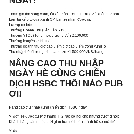
NGAY!
Tham gia làn sóng xanh, tài xế nhận lương thưởng đã không phanh.
Làm tài xế ô tô của Xanh SM bạn sẽ nhận được gì:
Lương cơ bản
Thưởng Doanh Thu (Lên đến 50%)
Thưởng YTCL (Tổng mức thưởng đến 2.100.000)
Thưởng khuyến khích tuần
Thưởng doanh thu giờ cao điểm giờ cao điểm trong vùng lõi
Thu nhập bỏ túi trung bình cao hơn ~1.500.000VNĐ/tháng
NÂNG CAO THU NHẬP
NGÀY HÈ CÙNG CHIẾN
DỊCH HSBC THÔI NÀO PUB
ƠI!
Nâng cao thu nhập cùng chiến dịch HSBC ngay.
Vì đơn sẽ được xử lý ở tháng T+2, tạo cơ hội cho những trường hợp
Khách hàng cần nhiều thời gian hơn để hoàn thành hồ sơ mở thẻ.
Ví dụ: