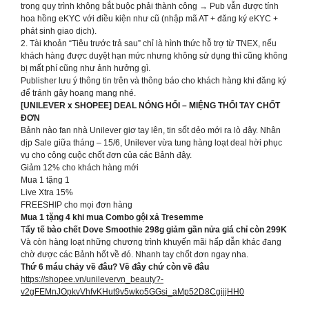
trong quy trình không bắt buộc phải thành công → Pub vẫn được tính
hoa hồng eKYC với điều kiện như cũ (nhập mã AT + đăng ký eKYC +
phát sinh giao dịch).
2. Tài khoản “Tiêu trước trả sau” chỉ là hình thức hỗ trợ từ TNEX, nếu
khách hàng được duyệt hạn mức nhưng không sử dụng thì cũng không
bị mất phí cũng như ảnh hưởng gì.
Publisher lưu ý thông tin trên và thông báo cho khách hàng khi đăng ký
để tránh gây hoang mang nhé.
[UNILEVER x SHOPEE] DEAL NÓNG HỔI – MIỆNG THỔI TAY CHỐT
ĐƠN
Bảnh nào fan nhà Unilever giơ tay lên, tin sốt dẻo mới ra lò đây. Nhân
dịp Sale giữa tháng – 15/6, Unilever vừa tung hàng loạt deal hời phục
vụ cho công cuộc chốt đơn của các Bảnh đây.
Giảm 12% cho khách hàng mới
Mua 1 tặng 1
Live Xtra 15%
FREESHIP cho mọi đơn hàng
Mua 1 tặng 4 khi mua Combo gội xả Tresemme
T
ẩy tế bào chết Dove Smoothie 298g giảm gần nửa giá chỉ còn 299K
Và còn hàng loạt những chương trình khuyến mãi hấp dẫn khác đang
chờ được các Bảnh hốt về đó. Nhanh tay chốt đơn ngay nha.
Thứ 6 máu chảy về đâu? Về đây chứ còn về đâu
https://shopee.vn/unilevervn_beauty?-
v2gFEMnJOpkvVhfvKHut9v5wko5GGsi_aMp52D8CgijjHH0