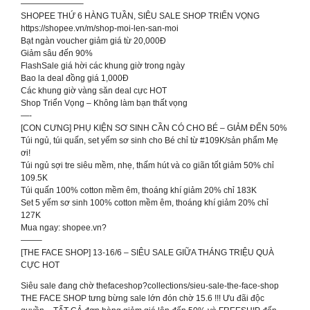
———————–
SHOPEE THỨ 6 HÀNG TUẦN, SIÊU SALE SHOP TRIỂN VỌNG
https://shopee.vn/m/shop-moi-len-san-moi
Bạt ngàn voucher giảm giá từ 20,000Đ
Giảm sâu đến 90%
FlashSale giá hời các khung giờ trong ngày
Bao la deal đồng giá 1,000Đ
Các khung giờ vàng săn deal cực HOT
Shop Triển Vọng – Không làm bạn thất vọng
—-
[CON CƯNG] PHỤ KIỆN SƠ SINH CẦN CÓ CHO BÉ – GIẢM ĐẾN 50%
Túi ngủ, túi quấn, set yếm sơ sinh cho Bé chỉ từ #109K/sản phẩm Mẹ
ơi!
Túi ngủ sợi tre siêu mềm, nhẹ, thấm hút và co giãn tốt giảm 50% chỉ
109.5K
Túi quấn 100% cotton mềm êm, thoáng khí giảm 20% chỉ 183K
Set 5 yếm sơ sinh 100% cotton mềm êm, thoáng khí giảm 20% chỉ
127K
Mua ngay: shopee.vn?
——–
[THE FACE SHOP] 13-16/6 – SIÊU SALE GIỮA THÁNG TRIỆU QUÀ
CỰC HOT
Siêu sale đang chờ thefaceshop?collections/sieu-sale-the-face-shop
THE FACE SHOP tưng bừng sale lớn đón chờ 15.6 !!! Ưu đãi độc