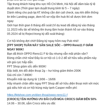
Tập trung khách hàng khu vực Hồ Chí Minh, Hà Nội để đảm bảo tỷ lệ
duyệt đơn (Thời gian tạm duyệt trung bình từ 5 – 7 ngày)
Dành riêng cho pub tại AT: không cần đợi call check, sau khi điền thông
tin trên Landing page, đem hồ sơ nộp lên hub thì sẽ được tính đơn
ngay
Giới hạn thời gian 6 tháng đối soát (Ví dụ lead đã đăng ký vào tháng
11.2023 nếu tài xế không lên trung tâm hoàn thành hồ sơ vào tháng
05.2024 sẽ bị Reject trong kỳ đối soát tháng)
Cơ hội không đợi chờ! Đăng ký ngay hôm nay Pub nhé!
[FPT SHOP] TUẦN NÀY SĂN SALE SỐC – OPPO Reno11 F GIẢM
NGAY 900K!
Bạn đã thích OPPO Reno11 F từ lâu nhưng vẫn mãi phân vân?
Đừng chần chờ nữa! Đây là cơ hội có 1-0-2 để sở hữu siêu phẩm này
với giá cực hấp dẫn.
FPT Shop giảm sốc đến 900K!
Đặc biệt, khi đổi điện thoại 2g – hư hỏng giảm thêm 200K
Giá chỉ còn 7.890K!
Khuyến mãi áp dụng từ 13/06 – 16/06
Hãy nhanh chân đến ngay FPT Shop để sở hữu điện thoại mới với mức
giá siêu hời và cơ hội trúng máy lạnh Casper miễn phí:
https://fptshop.com.vn/dien-thoai/oppo-reno11-f
[CROCS] TẬN HƯỞNG ƯU ĐÃI CUỐI MÙA CROCS GIẢM ĐẾN 50%
14.06 – 30.06, sắm Crocs siêu ưu đãi: