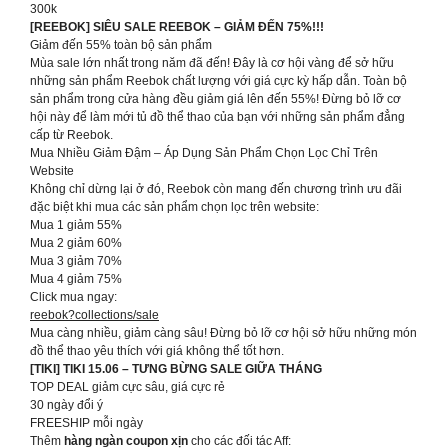
300k
[REEBOK] SIÊU SALE REEBOK – GIẢM ĐẾN 75%!!!
Giảm đến 55% toàn bộ sản phẩm
Mùa sale lớn nhất trong năm đã đến! Đây là cơ hội vàng để sở hữu
những sản phẩm Reebok chất lượng với giá cực kỳ hấp dẫn. Toàn bộ
sản phẩm trong cửa hàng đều giảm giá lên đến 55%! Đừng bỏ lỡ cơ
hội này để làm mới tủ đồ thể thao của bạn với những sản phẩm đẳng
cấp từ Reebok.
Mua Nhiều Giảm Đậm – Áp Dụng Sản Phẩm Chọn Lọc Chỉ Trên
Website
Không chỉ dừng lại ở đó, Reebok còn mang đến chương trình ưu đãi
đặc biệt khi mua các sản phẩm chọn lọc trên website:
Mua 1 giảm 55%
Mua 2 giảm 60%
Mua 3 giảm 70%
Mua 4 giảm 75%
Click mua ngay:
reebok?collections/sale
Mua càng nhiều, giảm càng sâu! Đừng bỏ lỡ cơ hội sở hữu những món
đồ thể thao yêu thích với giá không thể tốt hơn.
[TIKI]
TIKI 15.06 – TƯNG BỪNG SALE GIỮA THÁNG
TOP DEAL giảm cực sâu, giá cực rẻ
30 ngày đổi ý
FREESHIP mỗi ngày
Thêm
hàng ngàn coupon xịn
cho các đối tác Aff: