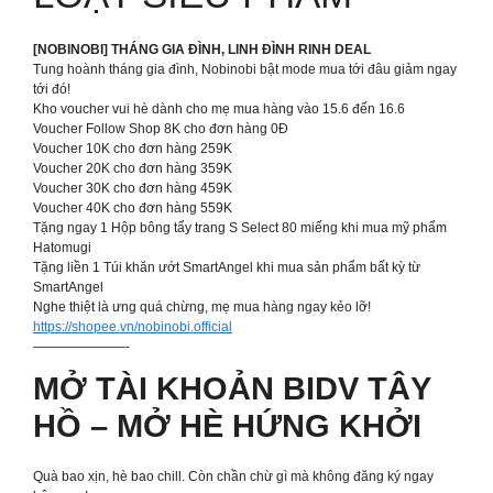
[NOBINOBI] THÁNG GIA ĐÌNH, LINH ĐÌNH RINH DEAL
Tung hoành tháng gia đình, Nobinobi bật mode mua tới đâu giảm ngay
tới đó!
Kho voucher vui hè dành cho mẹ mua hàng vào 15.6 đến 16.6
Voucher Follow Shop 8K cho đơn hàng 0Đ
Voucher 10K cho đơn hàng 259K
Voucher 20K cho đơn hàng 359K
Voucher 30K cho đơn hàng 459K
Voucher 40K cho đơn hàng 559K
Tặng ngay 1 Hộp bông tẩy trang S Select 80 miếng khi mua mỹ phẩm
Hatomugi
Tặng liền 1 Túi khăn ướt SmartAngel khi mua sản phẩm bất kỳ từ
SmartAngel
Nghe thiệt là ưng quá chừng, mẹ mua hàng ngay kẻo lỡ!
https://shopee.vn/nobinobi.official
———————-
MỞ TÀI KHOẢN BIDV TÂY
HỒ – MỞ HÈ HỨNG KHỞI
Quà bao xịn, hè bao chill. Còn chần chừ gì mà không đăng ký ngay