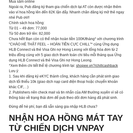
Mua sắm online
Ngoài ra, Pub đăng ký tham gia chiến dịch tại AT còn được nhận thêm
vào ví hoa hồng lên đến 82K lận đấy. Nhanh chân đăng ký mở thẻ ngay
nhé Pub ơii!!
Chính sách hoa hồng:
Từ 01 – 49 đơn: 77,000
Từ 50 đơn trở lên: 82,000
Chưa hết! Bạn còn có thể nhận hoàn tiền 100K/tháng* với chương trình
“CHÀO HÈ THẬT FEEL – HOÀN TIỀN CỰC CHILL”* cùng Ứng dụng
HLB Connect và thẻ Visa Ghi nợ Hong Leong với tổng hóa đơn từ 2
triệu đồng cùng với 5 giao dịch thanh toán chi tiêu mỗi tháng qua Ứng
dụng HLB Connect và thẻ Visa Ghi nợ Hong Leong.
*Xem thêm chi tiết thể lệ chương trình tại:
shopee.vn?/chillcashback
Lưu ý:
1. Sau khi đăng ký eKYC thành công, khách hàng cần phát sinh giao
dịch tối thiểu 10k (giao dịch nạp card điện thoại hoặc chuyển khoản
khác CIF,…)
2. Publishers nên check mail và tin nhắn của AM thường xuyên vì sẽ có
thông báo về trạng thái đơn để pub theo dõi đơn hàng đã phát sinh.
Đừng để hè phí, bạn đã sẵn sàng gia nhập HLB chưa?
NHẬN HOA HỒNG MÁT TAY
TỪ CHIẾN DỊCH VNPAY