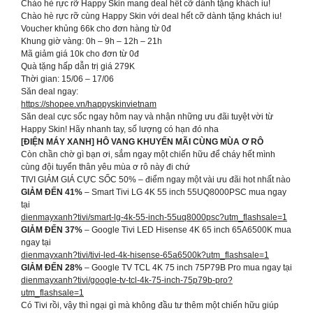
Chào hè rực rỡ Happy Skin mang deal hết cỡ dành tặng khách iu!
Chào hè rực rỡ cùng Happy Skin với deal hết cỡ dành tặng khách iu!
Voucher khủng 66k cho đơn hàng từ 0đ
Khung giờ vàng: 0h – 9h – 12h – 21h
Mã giảm giá 10k cho đơn từ 0đ
Quà tặng hấp dẫn trị giá 279K
Thời gian: 15/06 – 17/06
Săn deal ngay:
https://shopee.vn/happyskinvietnam
Săn deal cực sốc ngay hôm nay và nhận những ưu đãi tuyệt vời từ
Happy Skin! Hãy nhanh tay, số lượng có hạn đó nha
[ĐIỆN MÁY XANH] HÔ VANG KHUYẾN MÃI CÙNG MÙA Ơ RÔ
Còn chần chờ gì bạn ơi, sắm ngay một chiến hữu để cháy hết mình
cùng đội tuyển thân yêu mùa ơ rô này đi chứ
TIVI GIẢM GIÁ CỰC SỐC 50% – điểm ngay một vài ưu đãi hot nhất nào
GIẢM ĐẾN 41%
– Smart Tivi LG 4K 55 inch 55UQ8000PSC mua ngay
tại
dienmayxanh?tivi/smart-lg-4k-55-inch-55uq8000psc?utm_flashsale=1
GIẢM ĐẾN 37%
– Google Tivi LED Hisense 4K 65 inch 65A6500K mua
ngay tại
dienmayxanh?tivi/tivi-led-4k-hisense-65a6500k?utm_flashsale=1
GIẢM ĐẾN 28%
– Google TV TCL 4K 75 inch 75P79B Pro mua ngay tại
dienmayxanh?tivi/google-tv-tcl-4k-75-inch-75p79b-pro?
utm_flashsale=1
Có Tivi rồi, vậy thì ngại gì mà không đầu tư thêm một chiến hữu giúp