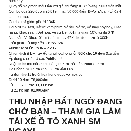
hôm nay!
Quay số may mắn mỗi tuần với giải thưởng: 01 chỉ vàng, 500K tiền mặt
Combo quà 220K gồm 20K tiền mặt, 50.000 điểm B-Point/tuần (tối đa 4
tuần liên tiếp).
Combo mã giảm giá tới 134K:
Gọi VNPAY Taxi, Đặt vé xem phim, Vé tàu, Vé xe, Vé máy bay bay, Giao
hàng, Khách sạn, Đặt hoa, Vé sự kiện: 01 mã giảm 50% tối đa 67K
Mua sắm VnShop: 01 mã giảm ngay 67K cho đơn đơn từ 300K
Thời gian: Từ nay đến 30/06/2024.
Publisher ơi từ: 12/06 – 25/06
Chiến dịch BIDV Tây Hồ
tăng hoa hồng lên 90K cho 10 đơn đầu tiên
Áp dụng cho tất cả các Publisher!
Nhận thính thu hút khách hàng ra đơn thôi nào Publisher ơi!
Hoa hồng: 90K/đơn cho 10 đơn đầu tiên
Từ đơn thứ 11 trở đi hoa hồng quay về mức cũ:
Dưới 10 đơn: 78,000/đơn
Từ 11 – 20 đơn: 80,000/đơn
Từ 21 trở lên: 82,000/đơn
THU NHẬP BẤT NGỜ ĐANG
CHỜ BẠN – THAM GIA LÀM
TÀI XẾ Ô TÔ XANH SM