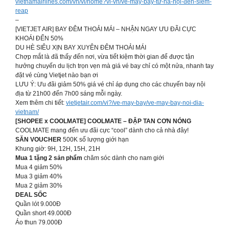
vietnamairlines.com/vn/vi/home?vi-vn/vé-máy-bay-từ-hà-nội-đến-siem-
reap
–
[VIETJET AIR] BAY ĐÊM THOẢI MÁI – NHẬN NGAY ƯU ĐÃI CỰC
KHOÁI ĐẾN 50%
DU HÈ SIÊU XỊN BAY XUYÊN ĐÊM THOẢI MÁI
Chợp mắt là đã thấy đến nơi, vừa tiết kiệm thời gian để được tận
hưởng chuyến du lịch trọn vẹn mà giá vé bay chỉ có một nửa, nhanh tay
đặt vé cùng Vietjet nào bạn ơi
LƯU Ý: Ưu đãi giảm 50% giá vé chỉ áp dụng cho các chuyến bay nội
địa từ 21h00 đến 7h00 sáng mỗi ngày.
Xem thêm chi tiết:
vietjetair.com/vi?/ve-may-bay/ve-may-bay-noi-dia-
vietnam/
[SHOPEE x COOLMATE] COOLMATE – ĐẬP TAN CƠN NÓNG
COOLMATE mang đến ưu đãi cực “cool” dành cho cả nhà đây!
SĂN VOUCHER
500K số lượng giới hạn
Khung giờ: 9H, 12H, 15H, 21H
Mua 1 tặng 2 sản phẩm
chăm sóc dành cho nam giới
Mua 4 giảm 50%
Mua 3 giảm 40%
Mua 2 giảm 30%
DEAL SỐC
Quần lót 9.000Đ
Quần short 49.000Đ
Áo thun 79.000Đ