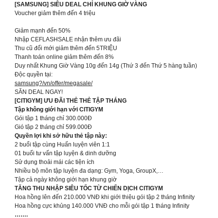
[SAMSUNG] SIÊU DEAL CHỈ KHUNG GIỜ VÀNG
Voucher giảm thêm đến 4 triệu
Giảm mạnh đến 50%
Nhập CEFLASHSALE nhận thêm ưu đãi
Thu cũ đổi mới giảm thêm đến 5TRIỆU
Thanh toán online giảm thêm đến 8%
Duy nhất Khung Giờ Vàng 10g đến 14g (Thứ 3 đến Thứ 5 hàng tuần)
Độc quyền tại:
samsung?/vn/offer/megasale/
SĂN DEAL NGAY!
[CITIGYM] ƯU ĐÃI THẺ THẺ TẬP THÁNG
Tập không giới hạn với CITIGYM
Gói tập 1 tháng chỉ 300.000Đ
Gió tập 2 tháng chỉ 599.000Đ
Quyền lợi khi sở hữu thẻ tập này:
2 buổi tập cùng Huấn luyện viên 1:1
01 buổi tư vấn tập luyện & dinh dưỡng
Sử dụng thoải mái các tiện ích
Nhiều bộ môn tập luyện đa dạng: Gym, Yoga, GroupX,…
Tập cả ngày không giới hạn khung giờ
TĂNG THU NHẬP SIÊU TỐC TỪ CHIẾN DỊCH CITIGYM
Hoa hồng lên đến 210.000 VNĐ khi giới thiệu gói tập 2 tháng Infinity
Hoa hồng cực khủng 140.000 VNĐ cho mỗi gói tập 1 tháng Infinity
…….