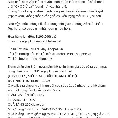
Đơn phát sinh vào tháng 4 vẫn chưa hoàn thành xong thì sẽ ở trạng
thái “CHỜ XỬ LÝ” (pending) vào tháng 5.
Tháng 6 trả kết quả: đơn thành công sẽ chuyển về trạng thái Duyệt
(Approved), không thành công sẽ chuyển trạng thái HỦY (Reject).
Như vậy khách hàng sẽ có khoảng thời gian 2 tháng để hoàn thành,
Publisher sẽ được ghi nhận đơn nhiều hơn.
Hoa hồng lên đến: 1.100.000/ thẻ
Tham gia ngay thôi nào Publisher ơi!
Tip ra đơn hiệu quả tại đây: shopee.vn
Tài liệu hướng dẫn chi tiết mở tài khoản HSBC: shopee.vn
Tài liệu truyền thông: shopee.vn
Đừng chần chừ thêm nữa, nắm thông tin tham gia đẩy số ra đơn ngày
cùng chiến dịch HSBC ngay thôi nào Pub ơi!
[CAVAILLES] SIÊU SALE GIỮA THÁNG ĐỔ BỘ
DUY NHẤT TỪ 15.06 – 17.06
Cavailles ra chương trình ưu đãi cực sốc đây cả nhà ơi, tha hồ chăm
sóc da không cần lo về giá khi đã có:
GIẢM GIÁ LÊN ĐẾN 60%
FLASHSALE 199K
QUÀ TẶNG 299K bao gồm
Mua 1 tặng 1 GEL EXTRA-DOUX 10ML trị giá 100K
Mua 2 tặng 1 kem giảm ngứa MYCOLEA 50ML (FULLSIZE) trị giá 700K