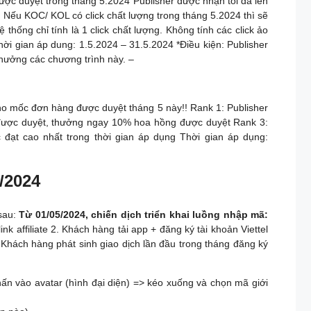
ược duyệt trong tháng 5.2024 Publisher được nhận tối đa lên
. Nếu KOC/ KOL có click chất lượng trong tháng 5.2024 thì sẽ
 thống chỉ tính là 1 click chất lượng. Không tính các click ảo
ời gian áp dung: 1.5.2024 – 31.5.2024 *Điều kiện: Publisher
hưởng các chương trình này. –
mốc đơn hàng được duyệt tháng 5 này!! Rank 1: Publisher
 được duyệt, thưởng ngay 10% hoa hồng được duyệt Rank 3:
 đạt cao nhất trong thời gian áp dụng Thời gian áp dụng:
/2024
 sau:
Từ 01/05/2024, chiến dịch triển khai luồng nhập mã:
nk affiliate 2. Khách hàng tải app + đăng ký tài khoản Viettel
Khách hàng phát sinh giao dịch lần đầu trong tháng đăng ký
nhấn vào avatar (hình đại diện) => kéo xuống và chọn mã giới