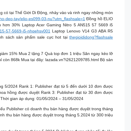
có tại Thế Giới Di Động, nhảy vào và rinh ngay những món
ho-deo-tay/elio-es099-03-nu?utm_flashsale=1
Đồng hồ ELIO
 hơn 30% Laptop Acer Gaming Nitro 5 AN515 57 5669 i5
n515-57-5669-i5-nhqehsv001
Laptop Lenovo V14 G3 ABA R5
 sách sản phẩm sale cực hot tại
thegioididong?flashsale
 15% Mua 2 tặng 7 Quà top đơn 1 triệu Săn ngay kẻo lỡ
ỉ còn 868k Mua tại đây: lazada.vn?i2621209785.html Bộ sản
 5/2024 Rank 1: Publisher đạt từ 5 đến dưới 10 đơn được
hoa hồng được duyệt Rank 3: Publisher đạt từ 30 đơn được
g Thời gian áp dụng: 01/05/2024 – 31/05/2024
 Publisher có doanh thu bán hàng được duyệt trong tháng
nh thu bán hàng được duyệt trong tháng 5.2024 từ 300 triệu