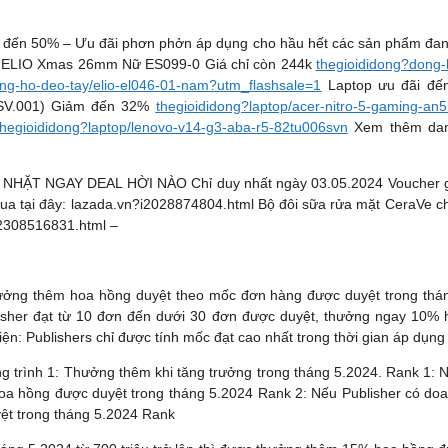
đến 50% – Ưu đãi phơn phởn áp dụng cho hầu hết các sản phẩm đang 
g hồ ELIO Xmas 26mm Nữ ES099-0 Giá chỉ còn 244k
thegioididong?dong-
ng-ho-deo-tay/elio-el046-01-nam?utm_flashsale=1
Laptop ưu đãi đến
SV.001) Giảm đến 32%
thegioididong?laptop/acer-nitro-5-gaming-a
thegioididong?laptop/lenovo-v14-g3-aba-r5-82tu006svn
Xem thêm danh
T NGAY DEAL HỜI NÀO Chỉ duy nhất ngày 03.05.2024 Voucher giảm
 tại đây: lazada.vn?i2028874804.html Bộ đôi sữa rửa mặt CeraVe ch
2308516831.html –
ởng thêm hoa hồng duyệt theo mốc đơn hàng được duyệt trong tháng
sher đạt từ 10 đơn đến dưới 30 đơn được duyệt, thưởng ngay 10% 
ện: Publishers chỉ được tính mốc đạt cao nhất trong thời gian áp dụn
1: Thưởng thêm khi tăng trưởng trong tháng 5.2024. Rank 1: Nếu
hoa hồng được duyệt trong tháng 5.2024 Rank 2: Nếu Publisher có doa
ệt trong tháng 5.2024 Rank