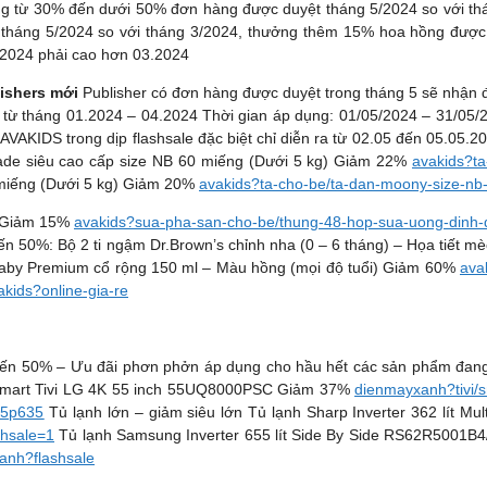
ng từ 30% đến dưới 50% đơn hàng được duyệt tháng 5/2024 so với t
 tháng 5/2024 so với tháng 3/2024, thưởng thêm 15% hoa hồng được d
.2024 phải cao hơn 03.2024
ishers mới
Publisher có đơn hàng được duyệt trong tháng 5 sẽ nhận 
g từ tháng 01.2024 – 04.2024 Thời gian áp dụng: 01/05/2024 – 31/05
AKIDS trong dịp flashsale đặc biệt chỉ diễn ra từ 02.05 đến 05.05.20
ade siêu cao cấp size NB 60 miếng (Dưới 5 kg) Giảm 22%
avakids?ta
miếng (Dưới 5 kg) Giảm 20%
avakids?ta-cho-be/ta-dan-moony-size-nb
) Giảm 15%
avakids?sua-pha-san-cho-be/thung-48-hop-sua-uong-dinh
 50%: Bộ 2 ti ngậm Dr.Brown’s chỉnh nha (0 – 6 tháng) – Họa tiết 
Baby Premium cổ rộng 150 ml – Màu hồng (mọi độ tuổi) Giảm 60%
ava
akids?online-gia-re
ến 50% – Ưu đãi phơn phởn áp dụng cho hầu hết các sản phẩm đang 
anh Smart Tivi LG 4K 55 inch 55UQ8000PSC Giảm 37%
dienmayxanh?tivi/
-65p635
Tủ lạnh lớn – giảm siêu lớn Tủ lạnh Sharp Inverter 362 lít
shsale=1
Tủ lạnh Samsung Inverter 655 lít Side By Side RS62R5001
anh?flashsale