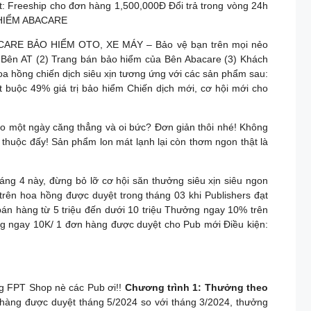
t: Freeship cho đơn hàng 1,500,000Đ Đổi trả trong vòng 24h
ẢO HIỂM ABACARE
BACARE BẢO HIỂM OTO, XE MÁY – Bảo vệ bạn trên mọi nẻo
 Bên AT (2) Trang bán bảo hiểm của Bên Abacare (3) Khách
a hồng chiến dịch siêu xịn tương ứng với các sản phẩm sau:
 buộc 49% giá trị bảo hiểm Chiến dịch mới, cơ hội mới cho
o một ngày căng thẳng và oi bức? Đơn giản thôi nhé! Không
thuộc đấy! Sản phẩm lon mát lạnh lại còn thơm ngon thật là
ng 4 này, đừng bỏ lỡ cơ hội săn thưởng siêu xịn siêu ngon
 hồng được duyệt trong tháng 03 khi Publishers đạt
bán hàng từ 5 triệu đến dưới 10 triệu Thưởng ngay 10% trên
g ngay 10K/ 1 đơn hàng được duyệt cho Pub mới Điều kiện:
ng FPT Shop nè các Pub ơi!!
Chương trình 1: Thưởng theo
hàng được duyệt tháng 5/2024 so với tháng 3/2024, thưởng