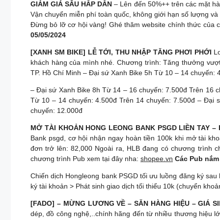
GIẢM GIÁ SÂU HẤP DẪN
– Lên đến 50%++ trên các mặt hà
Vận chuyển miễn phí toàn quốc, không giới hạn số lượng và
Đừng bỏ lỡ cơ hội vàng! Ghé thăm website chính thức của
05/05/2024
[XANH SM BIKE] LỄ TỚI, THU NHẬP TĂNG PHƠI PHỚI
Lo
khách hàng của mình nhé. Chương trình: Tăng thưởng vượt 
TP. Hồ Chí Minh – Đại sứ Xanh Bike 5h Từ 10 – 14 chuyến: 
– Đại sứ Xanh Bike 8h Từ 14 – 16 chuyến: 7.500đ Trên 16 
Từ 10 – 14 chuyến: 4.500đ Trên 14 chuyến: 7.500đ – Đại 
chuyến: 12.000đ
MỞ TÀI KHOẢN HONG LEONG BANK PSGD LIỀN TAY – 
Bank psgd, cơ hội nhận ngay hoàn tiền 100k khi mở tài k
đơn trở lên: 82,000 Ngoài ra, HLB đang có chương trình 
chương trình Pub xem tại đây nha:
shopee.vn
Các Pub nắm 
Chiến dịch Hongleong bank PSGD tối ưu luồng đăng ký sau k
ký tài khoản > Phát sinh giao dịch tối thiểu 10k (chuyển kho
[FADO] – MỪNG LƯƠNG VỀ – SĂN HÀNG HIỆU – GIÁ S
dép, đồ công nghệ,..chính hãng đến từ nhiều thương hiệu l