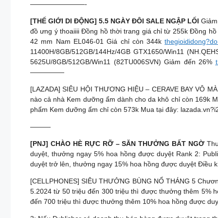
————————-
[THẾ GIỚI DI ĐỘNG] 5.5 NGÀY ĐÔI SALE NGẬP LỐI
Giảm 
đồ ưng ý thoaiiii Đồng hồ thời trang giá chỉ từ 255k Đồn
42 mm Nam EL046-01 Giá chỉ còn 344k
thegioididong?do
11400H/8GB/512GB/144Hz/4GB GTX1650/Win11 (NH.QEH
5625U/8GB/512GB/Win11 (82TU006SVN) Giảm đến 26%
—————
[LAZADA] SIÊU HỘI THƯƠNG HIỆU – CERAVE BAY VÔ MÀ NHẶ
nào cả nhà Kem dưỡng ẩm dành cho da khô chỉ còn 169k Mua
phẩm Kem dưỡng ẩm chỉ còn 573k Mua tại đây: lazada.vn?i
———
[PNJ] CHÀO HÈ RỰC RỠ – SĂN THƯỞNG BẤT NGỜ
Thư
duyệt, thưởng ngay 5% hoa hồng được duyệt Rank 2: Publi
duyệt trở lên, thưởng ngay 15% hoa hồng được duyệt Điều ki
[CELLPHONES] SIÊU THƯỞNG BÙNG NỔ THÁNG 5 Chương trình 
5.2024 từ 50 triệu đến 300 triệu thì được thưởng thêm 5% 
đến 700 triệu thì được thưởng thêm 10% hoa hồng được duy