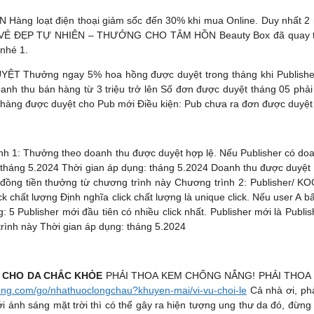
 loạt điện thoại giảm sốc đến 30% khi mua Online. Duy nhất 2 ngà
VẺ ĐẸP TỰ NHIÊN – THƯỞNG CHO TÂM HỒN Beauty Box đã quay trở lạ
nhé 1️.
g ngay 5% hoa hồng được duyệt trong tháng khi Publishers đạt
anh thu bán hàng từ 3 triệu trở lên Số đơn được duyệt tháng 05
 được duyệt cho Pub mới Điều kiện: Pub chưa ra đơn được duyệt ở c
Thưởng theo doanh thu được duyệt hợp lệ. Nếu Publisher có doanh th
háng 5.2024 Thời gian áp dụng: tháng 5.2024 Doanh thu được duyệt hợ
ồng tiền thưởng từ chương trình này Chương trình 2: Publisher/ KOC 
hất lượng Định nghĩa click chất lượng là unique click. Nếu user A bấm v
g: 5 Publisher mới đầu tiên có nhiều click nhất. Publisher mới là Publ
trình này Thời gian áp dụng: tháng 5.2024
G CHO DA CHẮC KHỎE
PHẢI THOA KEM CHỐNG NẮNG! PHẢI THOA
ong.com/go/nhathuoclongchau?khuyen-mai/vi-vu-choi-le
Cả nhà ơi, phả
h sáng mặt trời thì có thể gây ra hiện tượng ung thư da đó, đừng để