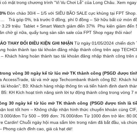
i có mặt trong chương trình “Vi Vu Chơi Lễ” của Long Châu. Xem ngay
50%
Đón chào 30/4 – 1/5 với SIÊU BÃO SALE cực khủng tại FPT Shop. Á
… ‍‍‍ ️ Trả góp 0%, trả trước 0 đồng, phí 0 đồng – Sở hữu bất cứ món đ
hỉ từ 3.29 triệu ️ Tablet + Smart Watch giảm đến 37% ️ Phụ kiện giảm 
n chờ gì nữa, quẩy tung sàn săn sale của FPT Shop ngay thôi nào!
O THAY ĐỔI ĐIỀU KIỆN GHI NHẬN
Từ ngày 01/05/2024 chiến dịch
hàng hoàn thành tạo tài khoản đăng nhập thành công trên app TECHC
: – Khách hàng hoàn thành tạo tài khoản đăng nhập thành công trê
 trong vòng 30 ngày kể từ lúc mở TK thành công (PSGD được tín
 của AccessTrade, tải và mở app Techcombank thành công B2: Khách h
 tài khoản”; B3: Khách hàng nhập thông tin và tiến hành định danh th
) B5: KH Kích hoạt tính năng sinh lời tự động thành công trong vòng 7
 vòng 30 ngày kể từ lúc mở TK thành công (PSGD được tính là t
 nhận lost tốt hơn – Không chấp nhận hình thức chuyển khoản cùng
73.000/đơn Từ 500 – 999 đơn: 76.000/đơn Từ 1000 đơn trở lên: 80.
 Cardin! Chuỗi ngày hội mua sắm lớn trong năm đã bắt đầu, và chú
– Phong cách đỉnh cao, giá cả hạt dẻ!