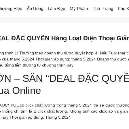
hương Hiệu
Ăn Uống
Làm Đẹp
Mỹ Phẩm
Thời Trang
Phụ K
L ĐẶC QUYỀN Hàng Loạt Điện Thoại Giảm
 trình 1: Thưởng theo doanh thu được duyệt hợp lệ. Nếu Publisher có 
 của tháng 5.2024 Thời gian áp dụng: tháng 5.2024 Doanh thu được du
ệu đồng tiền thưởng từ chương trình này
N – SĂN “DEAL ĐẶC QUYỀN H
ua Online
OC/ KOL có click chất lượng trong tháng 5.2024 thì sẽ được thưởng 
hệ thống chỉ tính là 1 click chất lượng. Không tính các click ảo và gi
h này Thời gian áp dụng: Tháng 5.2024