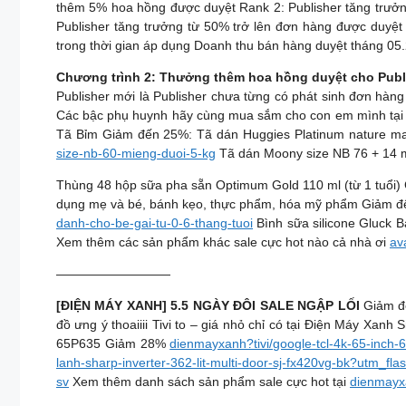
thêm 5% hoa hồng được duyệt Rank 2: Publisher tăng trưở
Publisher tăng trưởng từ 50% trở lên đơn hàng được duyệt
trong thời gian áp dụng Doanh thu bán hàng duyệt tháng 05
Chương trình 2: Thưởng thêm hoa hồng duyệt cho Publ
Publisher mới là Publisher chưa từng có phát sinh đơn hàn
Các bậc phụ huynh hãy cùng mua sắm cho con em mình tại AV
Tã Bỉm Giảm đến 25%: Tã dán Huggies Platinum nature m
size-nb-60-mieng-duoi-5-kg
Tã dán Moony size NB 76 + 14 
Thùng 48 hộp sữa pha sẵn Optimum Gold 110 ml (từ 1 tuổi
dụng mẹ và bé, bánh kẹo, thực phẩm, hóa mỹ phẩm Giảm đến
danh-cho-be-gai-tu-0-6-thang-tuoi
Bình sữa silicone Gluck 
Xem thêm các sản phẩm khác sale cực hot nào cả nhà ơi
av
—————————
[ĐIỆN MÁY XANH] 5.5 NGÀY ĐÔI SALE NGẬP LỐI
Giảm đ
đồ ưng ý thoaiiii Tivi to – giá nhỏ chỉ có tại Điện Máy X
65P635 Giảm 28%
dienmayxanh?tivi/google-tcl-4k-65-inch
lanh-sharp-inverter-362-lit-multi-door-sj-fx420vg-bk?utm_fla
sv
Xem thêm danh sách sản phẩm sale cực hot tại
dienmayx