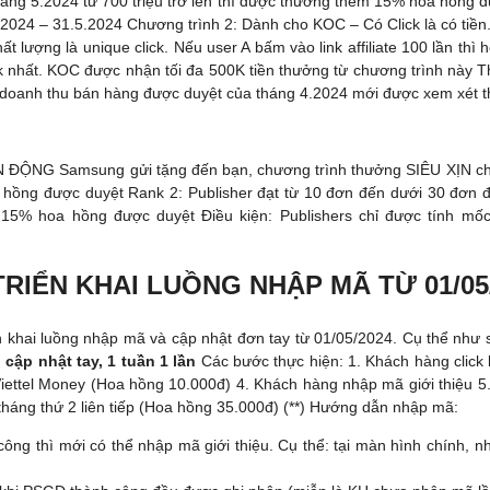
áng 5.2024 từ 700 triệu trở lên thì được thưởng thêm 15% hoa hồng đ
.2024 – 31.5.2024 Chương trình 2: Dành cho KOC – Có Click là có tiền
 lượng là unique click. Nếu user A bấm vào link affiliate 100 lần thì hệ
ck nhất. KOC được nhận tối đa 500K tiền thưởng từ chương trình này Th
 doanh thu bán hàng được duyệt của tháng 4.2024 mới được xem xét t
ĐỘNG Samsung gửi tặng đến bạn, chương trình thưởng SIÊU XỊN cho 
 hồng được duyệt Rank 2: Publisher đạt từ 10 đơn đến dưới 30 đơn
 15% hoa hồng được duyệt Điều kiện: Publishers chỉ được tính mốc
RIỂN KHAI LUỒNG NHẬP MÃ TỪ 01/05
ển khai luồng nhập mã và cập nhật đơn tay từ 01/05/2024. Cụ thể như
 cập nhật tay, 1 tuần 1 lần
Các bước thực hiện: 1. Khách hàng click li
Viettel Money (Hoa hồng 10.000đ) 4. Khách hàng nhập mã giới thiệu 5.
 tháng thứ 2 liên tiếp (Hoa hồng 35.000đ) (**) Hướng dẫn nhập mã:
 công thì mới có thể nhập mã giới thiệu. Cụ thể: tại màn hình chính, 