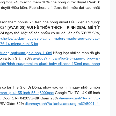
háng 3/2024, thưởng thêm 10% hoa hồng được duyệt Rank 3:
uyệt Điều kiện: Publishers chỉ được tính mốc đạt cao nhất
được thêm bonus 5% trên hoa hồng duyệt Điều kiện áp dụng:
/2024
[AVAKIDS] VUI HÈ THỎA THÍCH – RINH DEAL MÊ TÍT
24 ngay thôi Một số sản phẩm có ưu đãi lên đến 50%!!! Sữa,
-cho-be/ta-dan-huggies-platinum-nature-made-sieu-cao-cap-
-76-14-mieng-duoi-5-kg
-duong-optimum-gold-hop-110ml
Hàng loạt những món đồ gia
mèo và ếch Giảm 70%
avakids?ti-ngam/bo-2-ti-ngam-drbrowns-
kids?binh-sua/premium-gluck-baby-silicone-150ml-mau-hong
có tại Thế Giới Di Động, nhảy vào và rinh ngay những món
smart-lg-4k-55-inch-55uq8000psc
Google Tivi TCL 4K 65 inch
 Multi Door SJ-FX420VG-BK Giảm 29%
dienmayxanh?tu-lanh/tu-
B4/SV Giảm 32%
dienmayxanh?tu-lanh/samsung-rs62r5001b4-