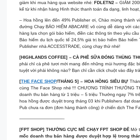
giảm khi mua hàng qua website nhé:
FDLETN2 –
GIẢM 200
kể từ khi nhận hàng Hình thức thanh toán đa dạng, linh 
– Hoa hồng lên đến 49% Publisher ơi, Chào mừng thành
đường Chạy BẢO HIỂM ABACARE vô cùng dễ dàng với các bướ
hàng lựa chọn gói bảo hiểm, điền các thông tin theo yêu c
Bảo hiểm du lịch quốc tế 24,5% giá trị bảo hiểm Bảo hiểm
Publisher nhà ACCESSTRADE, cùng chạy thử nhé!
[HIGHLANDS COFFEE] – CÀ PHÊ SỮA ĐÓNG THÙNG TH
phải chỉ cà phê tươi mới mang đến những mùi hương đặc biệ
tuyệt vời phải không nào? Bạn chỉ cần click chuột vào đây t
[
THE FACE SHOP
/THÁNG 5] – HOA HỒNG SIÊU BỰ
Tháng
cùng The Face Shop nhé !!! CHƯƠNG TRÌNH THƯỞNG TH
doanh thu bán hàng từ 1 triệu – 5 triệu Thưởng ngay 7% tr
hoa hồng được duyệt trong tháng 03 khi Publishers đạt d
Pub chưa ra đơn (đơn hàng thành công) ở chiến dịch The F
——————————-
[FPT SHOP] THƯỞNG CỰC MÊ CHẠY FPT SHOP ĐÊ
Mở t
mốc doanh thu bán hàng được duyệt hợp lệ trong thá