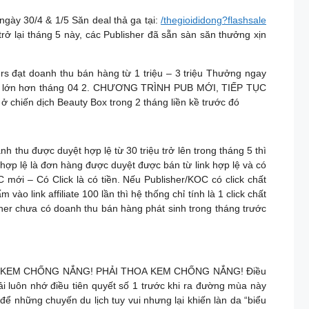
y 30/4 & 1/5 Săn deal thả ga tại:
/thegioididong?flashsale
i tháng 5 này, các Publisher đã sẵn sàn săn thưởng xịn
 doanh thu bán hàng từ 1 triệu – 3 triệu Thưởng ngay
 phải lớn hơn tháng 04 2️. CHƯƠNG TRÌNH PUB MỚI, TIẾP TỤC
hiến dịch Beauty Box trong 2 tháng liền kề trước đó
u được duyệt hợp lệ từ 30 triệu trở lên trong tháng 5 thì
p lệ là đơn hàng được duyệt được bán từ link hợp lệ và có
mới – Có Click là có tiền. Nếu Publisher/KOC có click chất
ào link affiliate 100 lần thì hệ thống chỉ tính là 1 click chất
isher chưa có doanh thu bán hàng phát sinh trong tháng trước
 KEM CHỐNG NẮNG! PHẢI THOA KEM CHỐNG NẮNG! Điều
i luôn nhớ điều tiên quyết số 1 trước khi ra đường mùa này
 những chuyến du lịch tuy vui nhưng lại khiến làn da “biểu