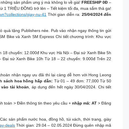
 những sản phẩm ưng ý mà không lo về giá!
FREESHIP 0Đ
–
 1 TRIỆU ĐỒNG trở lên – Tiết kiệm tối đa, mua sắm thả ga!
.vn?collections/giay-nu-41
Thời gian diễn ra:
25/04/2024 đến
ó quà tặng Publishers nèe. Pub vào nhận ngay thông tin gửi
SM Bike và Xanh SM Express Chi tiết chương trình: Khu vực
n 18 chuyến: 12.000đ Khu vực Hà Nội – Đại sứ Xanh Bike 5h
– Đại sứ Xanh Bike 10h Từ 18 – 22 chuyến: 9.000đ Trên 22
khoản nhận ngay ưu đãi thì lại càng dễ hơn với Hong Leong
h sách hoa hồng hấp dẫn:
Từ 01 – 49 đơn: 77,000 Từ 50
 vào tài khoản
, áp dụng đến hết ngày 30/04/2024. Chi tiết
h toán > Điền thông tin theo yêu cầu +
nhập mã: AT
> Đăng
 Các sản phẩm nước hoa, đồng hồ, túi xách, thời trang, giày
day-deals
Thời gian: 29.04 – 02.05.2024
Đừng quên nhập mã