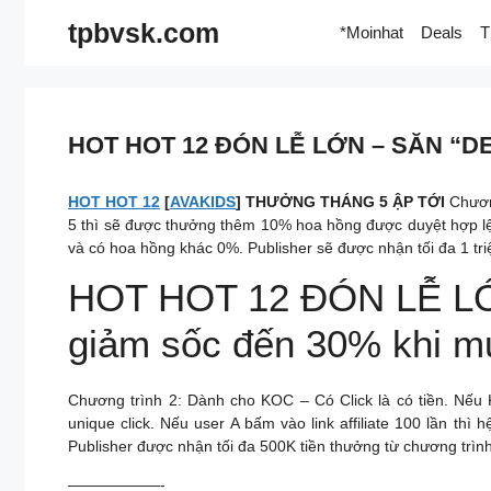
Skip
tpbvsk.com
*Moinhat
Deals
T
to
content
HOT HOT 12 ĐÓN LỄ LỚN – SĂN “DEA
HOT HOT 12
[
AVAKIDS
] THƯỞNG THÁNG 5 ẬP TỚI
Chương
5 thì sẽ được thưởng thêm 10% hoa hồng được duyệt hợp lệ
và có hoa hồng khác 0%. Publisher sẽ được nhận tối đa 1 tri
HOT HOT 12 ĐÓN LỄ LỚ
giảm sốc đến 30% khi m
Chương trình 2: Dành cho KOC – Có Click là có tiền. Nếu K
unique click. Nếu user A bấm vào link affiliate 100 lần thì 
Publisher được nhận tối đa 500K tiền thưởng từ chương trìn
——————-