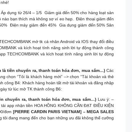
 nhé!
p dụng từ 26/4 – 1/5 ️ Giảm giá đến 50% cho hàng loạt sản
ồ nào bạn thích mà không sợ ví eo hẹp. ️ Điện thoại giảm đến
đến 50% ️ Điện máy giảm đến 45% ️ Gia dụng giảm đến 50% Săn
 TECHCOMBANK mở tk cá nhân Android và IOS thay đổi điều
OMBANK và kích hoạt tính năng sinh lời tự động thành công
n app TECHCOMBANK và kích hoạt tính năng sinh lời tự động
h là tiền chuyển ra, thanh toán hóa đơn, mua sắm…)
Các
àng chọn “Tôi là khách hàng mới” –> chọn “Tài khoản và thẻ
ành công B4: Khách hàng hoàn tất mở tài khoản và đăng nhập
 ngày từ lúc mở TK thành công B6:
iền chuyển ra, thanh toán hóa đơn, mua sắm…)
Lưu ý: –
 CIF, tải app nhận tiền HOA HỒNG KHÔNG CẦN ĐẠT ĐIỀU KIỆN
000/đơn
[PIERRE CARDIN PARIS VIETNAM] – MEGA SALES
ng tôi đang mang đến cho bạn những ưu đãi không thể cưỡng