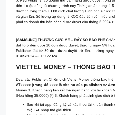
3: Nếu Publisher có doanh thu bán hàng được duyệt trong th
đến 1 triệu đồng từ chương trình này Thời gian áp dung: 1.5
được thưởng thêm 100đ/ click chất lượng Định nghĩa click chất
và gian lận. Số lượng áp dụng: 5 KOC đầu tiên có nhiều cli
phải có doanh thu bán hàng được duyệt của tháng 5.2024 >
———-
[SAMSUNG] THƯỞNG CỰC MÊ – ĐẨY SỐ BAO PHÊ
CHẤN 
đạt từ 5 đến dưới 10 đơn được duyệt, thưởng ngay 5% hoa
Publisher đạt từ 30 đơn được duyệt trở lên, thưởng ngay
01/05/2024 – 31/05/2024
VIETTEL MONEY – THÔNG BÁO T
Dear các Publisher, Chiến dịch Viettel Money thông báo tri
ATxxxxx (trong đó xxxx là site no của publisher) => đơn
Money 3. Khách hàng liên kết thẻ ngân hàng với tài khoản 
(Hoa hồng 35.000đ) (*) 6. Khách hàng phát sinh giao dịch ở
Sau khi tải app, đăng ký và xác thực tài khoản thành
thiệu => nhập mã giới thiệu