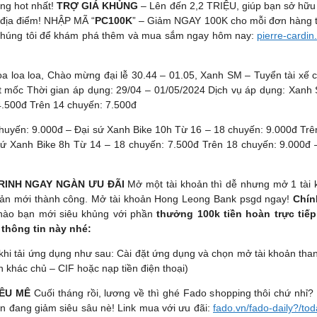
ng hot nhất!
TRỢ GIÁ KHỦNG
– Lên đến 2,2 TRIỆU, giúp bạn sở hữu
 địa điểm! NHẬP MÃ “
PC100K
” – Giảm NGAY 100K cho mỗi đơn hàng từ
 chúng tôi để khám phá thêm và mua sắm ngay hôm nay:
pierre-cardin
a loa loa, Chào mừng đại lễ 30.44 – 01.05, Xanh SM – Tuyển tài xế c
mốc Thời gian áp dụng: 29/04 – 01/05/2024 Dịch vụ áp dụng: Xanh 
4.500đ Trên 14 chuyến: 7.500đ
chuyến: 9.000đ – Đại sứ Xanh Bike 10h Từ 16 – 18 chuyến: 9.000đ Trê
sứ Xanh Bike 8h Từ 14 – 18 chuyến: 7.500đ Trên 18 chuyến: 9.000đ 
RINH NGAY NGÀN ƯU ĐÃI
Mở một tài khoản thì dễ nhưng mở 1 tài 
hoản mới thành công. Mở tài khoản Hong Leong Bank psgd ngay!
Chín
chào bạn mới siêu khủng với phần
thưởng 100k tiền hoàn trực tiếp
thông tin này nhé:
hi tải ứng dụng như sau: Cài đặt ứng dụng và chọn mở tài khoản than
ản khác chủ – CIF hoặc nạp tiền điện thoại)
IÊU MÊ
Cuối tháng rồi, lương về thì ghé Fado shopping thôi chứ nhỉ?
ớn đang giảm siêu sâu nè! Link mua với ưu đãi:
fado.vn/fado-daily?/to