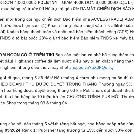
K ĐƠN 4,000,000Đ
FDLETN4 –
GIẢM 400K ĐƠN 8,000,000Đ
Đặc biệ
hoạt, mua hàng trả trước 0đ Hỗ trợ trả góp 0% RA MẮT CHIẾN DỊCH B
 viên mới trong đội ngũ chiến dịch Bảo hiểm nhà ACCESSTRADE! A
c thực hiện sau: (1) Khách hàng nhấp chuột vào link affiliate của
ầu (4) Khách hàng thanh toán và nhận mã bảo hiểm thành công (CPS) Ho
 TNDS ô tô bắt buộc 28% giá trị bảo hiểm Bảo hiểm TNDS xe máy bắt
ƠM NGON CÓ Ở TRÊN TIKI
Bạn cần một lon cà phê bổ sung thêm ch
t đâu! Highlands coffee đã làm được điều này tri ân khách hàng thân 
rải nghiệm những điều thú vị này nhé!
shopee.vn?uX3FQeHQ
 4 đi qua, tháng 5 đã đến! Nếu tháng 4 chưa như mong muốn thì thá
EO DOANH THU ĐƯỢC DUYỆT TRONG THÁNG Thưởng ngay 5% trên hoa
ên hoa hồng được duyệt trong tháng 03 khi Publishers đạt doanh thu 
oanh thu bán hàng từ 10 triệu trở lên CHƯƠNG TRÌNH PUB MỚI Thưởn
ace Shop trong tháng 03 & tháng 04
ung cửa sổ, đón tháng 5 với thưởng bất ngờ, hoa hồng ngập tràn cù
ng 05/2024
Rank 1: Publisher tăng trưởng từ 15% đến dưới 30% đơn 