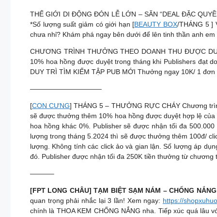
THẾ GIỚI DI ĐỘNG ĐÓN LỄ LỚN – SĂN “DEAL ĐẶC QUYỀN Hàng
*Số lượng suất giảm có giới hạn [
BEAUTY BOX
/THÁNG 5 ] 
chưa nhỉ? Khám phá ngay bên dưới để lên tinh thần anh em 
CHƯƠNG TRÌNH THƯỞNG THEO DOANH THU ĐƯỢC DUYỆT Thưởn
10% hoa hồng được duyệt trong tháng khi Publishers đạt do
DUY TRÌ TÌM KIẾM TẬP PUB MỚI Thưởng ngay 10K/ 1 đơn hàng
——————————–
[
CON CƯNG
] THÁNG 5 – THƯỞNG RỰC CHÁY Chương trình 1: 
sẽ được thưởng thêm 10% hoa hồng được duyệt hợp lệ của t
hoa hồng khác 0%. Publisher sẽ được nhận tối đa 500.000 đ
lượng trong tháng 5.2024 thì sẽ được thưởng thêm 100đ/ click c
lượng. Không tính các click ảo và gian lận. Số lượng áp dụn
đó. Publisher được nhận tối đa 250K tiền thưởng từ chương 
———–
[FPT LONG CHÂU] TẠM BIỆT SẠM NÁM – CHỐNG NẮN
quan trọng phải nhắc lại 3 lần! Xem ngay:
https://shopxuhu
chính là THOA KEM CHỐNG NẮNG nha. Tiếp xúc quá lâu với án