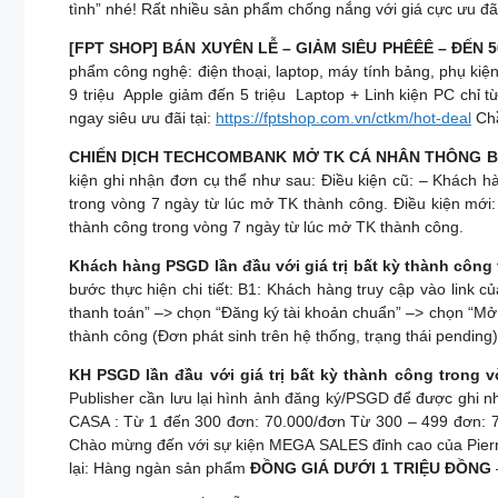
tình” nhé! Rất nhiều sản phẩm chống nắng với giá cực ưu đã
[FPT SHOP] BÁN XUYÊN LỄ – GIẢM SIÊU PHÊÊÊ – ĐẾN 
phẩm công nghệ: điện thoại, laptop, máy tính bảng, phụ kiện
9 triệu ️ Apple giảm đến 5 triệu ️ Laptop + Linh kiện PC c
ngay siêu ưu đãi tại:
https://fptshop.com.vn/ctkm/hot-deal
Chầ
CHIẾN DỊCH TECHCOMBANK MỞ TK CÁ NHÂN THÔNG BÁ
kiện ghi nhận đơn cụ thể như sau: Điều kiện cũ: – Khách 
trong vòng 7 ngày từ lúc mở TK thành công. Điều kiện mới
thành công trong vòng 7 ngày từ lúc mở TK thành công.
Khách hàng PSGD lần đầu với giá trị bất kỳ thành công
bước thực hiện chi tiết: B1: Khách hàng truy cập vào link
thanh toán” –> chọn “Đăng ký tài khoản chuẩn” –> chọn “Mở
thành công (Đơn phát sinh trên hệ thống, trạng thái pending
KH PSGD lần đầu với giá trị bất kỳ thành công trong
Publisher cần lưu lại hình ảnh đăng ký/PSGD để được ghi
CASA : Từ 1 đến 300 đơn: 70.000/đơn Từ 300 – 499 đơn: 
Chào mừng đến với sự kiện MEGA SALES đỉnh cao của Pierre
lại: Hàng ngàn sản phẩm
ĐỒNG GIÁ DƯỚI 1 TRIỆU ĐỒNG