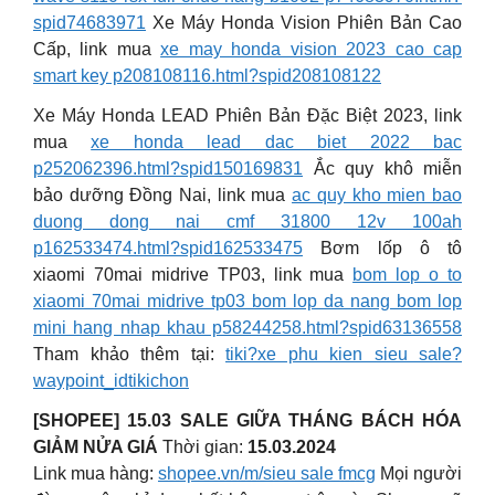
spid74683971
Xe Máy Honda Vision Phiên Bản Cao
Cấp, link mua
xe may honda vision 2023 cao cap
smart key p208108116.html?spid208108122
Xe Máy Honda LEAD Phiên Bản Đặc Biệt 2023, link
mua
xe honda lead dac biet 2022 bac
p252062396.html?spid150169831
Ắc quy khô miễn
bảo dưỡng Đồng Nai, link mua
ac quy kho mien bao
duong dong nai cmf 31800 12v 100ah
p162533474.html?spid162533475
Bơm lốp ô tô
xiaomi 70mai midrive TP03, link mua
bom lop o to
xiaomi 70mai midrive tp03 bom lop da nang bom lop
mini hang nhap khau p58244258.html?spid63136558
Tham khảo thêm tại:
tiki?xe phu kien sieu sale?
waypoint_idtikichon
[SHOPEE] 15.03 SALE GIỮA THÁNG BÁCH HÓA
GIẢM NỬA GIÁ
Thời gian:
15.03.2024
Link mua hàng:
shopee.vn/m/sieu sale fmcg
Mọi người