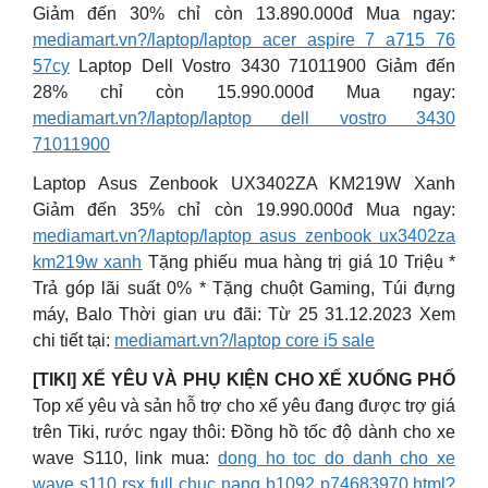
Giảm đến 30% chỉ còn 13.890.000đ Mua ngay:
mediamart.vn?/laptop/laptop acer aspire 7 a715 76
57cy
Laptop Dell Vostro 3430 71011900 Giảm đến
28% chỉ còn 15.990.000đ Mua ngay:
mediamart.vn?/laptop/laptop dell vostro 3430
71011900
Laptop Asus Zenbook UX3402ZA KM219W Xanh
Giảm đến 35% chỉ còn 19.990.000đ Mua ngay:
mediamart.vn?/laptop/laptop asus zenbook ux3402za
km219w xanh
Tặng phiếu mua hàng trị giá 10 Triệu *
Trả góp lãi suất 0% * Tặng chuột Gaming, Túi đựng
máy, Balo Thời gian ưu đãi: Từ 25 31.12.2023 Xem
chi tiết tại:
mediamart.vn?/laptop core i5 sale
[TIKI] XẾ YÊU VÀ PHỤ KIỆN CHO XẾ XUỐNG PHỐ
Top xế yêu và sản hỗ trợ cho xế yêu đang được trợ giá
trên Tiki, rước ngay thôi: Đồng hồ tốc độ dành cho xe
wave S110, link mua:
dong ho toc do danh cho xe
wave s110 rsx full chuc nang b1092 p74683970.html?