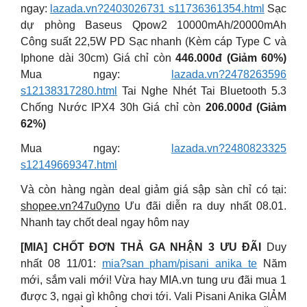
ngay:
lazada.vn?2403026731 s11736361354.html
Sạc
dự phòng Baseus Qpow2 10000mAh/20000mAh
Công suất 22,5W PD Sạc nhanh (Kèm cáp Type C và
Iphone dài 30cm) Giá chỉ còn
446.000đ (Giảm 60%)
Mua ngay:
lazada.vn?2478263596
s12138317280.html
Tai Nghe Nhét Tai Bluetooth 5.3
Chống Nước IPX4 30h Giá chỉ còn
206.000đ (Giảm
62%)
Mua ngay:
lazada.vn?2480823325
s12149669347.html
Và còn hàng ngàn deal giảm giá sập sàn chỉ có tại:
shopee.vn?47u0yno
Ưu đãi diễn ra duy nhất 08.01.
Nhanh tay chốt deal ngay hôm nay
[MIA] CHỐT ĐƠN THẢ GA NHẬN 3 ƯU ĐÃI
Duy
nhất 08 11/01:
mia?san pham/pisani anika te
Năm
mới, sắm vali mới! Vừa hay MIA.vn tung ưu đãi mua 1
được 3, ngại gì không chơi tới. Vali Pisani Anika GIẢM