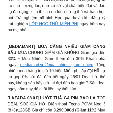
trò chơi tương tác, nhờ cơ sở vật chất hiện đại và đạo
cụ đa dạng, kích thích con luôn hứng thú và ham học
hỏi. Trải nghiệm mô hình Học qua dự án khi đăng ký
trải nghiệm
LỚP HỌC THỬ MIỄN PHÍ
ngay hôm nay
ba mẹ nhé!
[MEDIAMART] MUA CÀNG NHIỀU GIẢM CÀNG
SÂU
MUA CHUNG GIẢM GIÁ KHỦNG Giảm giá đến
30% + Mua Nhiều Giảm thêm đến 30% Khám phá
ngay:
mediamart.vn?/mua nhieu giam nhieu
Tặng
phiếu mua hàng trị giá 10 triệu Miễn phí lắp đặt Hỗ trợ
trả góp 0% Ưu đãi đến hết ngày 26/01 Deal hời thế
này, không săn bây giờ thì đợi đến bao giờ ? Săn deal
ngay hôm nay để chốt liền tay thôi nào
[LAZADA 08.01] LƯỚT THẢ GA PIN BAO LA
TOP
DEAL SỐC GIÁ HỜI Điện thoại Tecno POVA Neo 3
(8+8)/128GB Giá chỉ còn
3.290.000đ (Giảm 11%)
Mua