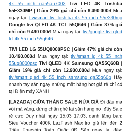
4k 55 inch ua55au7002
Tivi LED 4K Toshiba
55E330MP | Giảm 29% giá chỉ còn 8.490.000đ
Mua
ngay tại:
tivi/smart tivi toshiba 4k 55 inch 55e330mp
Google tivi QLED 4K TCL 55Q646 | Giảm 37% giá
chỉ còn 9.490.000đ
Mua ngay tại:
tivi/google tivi qled
tcl 4k 55 inch 55q646
TIVI LED LG 55UQ8000PSC | Giảm 47% giá chỉ còn
10.490.000đ
Mua ngay tại:
tivi/smart lg 4k 55 inch
55uq8000psc
Tivi QLED 4K Samsung QA55Q60B |
Giảm 19% giá chỉ còn 12.900.000đ
Mua ngay tại:
tivi/smart qled 4k 55 inch samsung qa55q60b
Hãy
nhanh tay săn ngay những mặt hàng hot giá rẻ chỉ có
tại Điện máy XANH
[LAZADA] GIỮA THÁNG SALE NỬA GIÁ
Đi đâu mà
vội mà vàng, dừng chân ghé lại săn hàng nơi đây Sale
rẻ cực Duy nhất ngày 15.03 17.03, dành tặng bạn:
Siêu Voucher 400K LazFlash Max trợ giá lên đến 2
Triệu Freeship Toàn Quốc 0Đ Săn ngay tại đây: