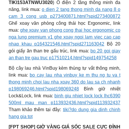
TIKI153ATNWU3020
) Ổ điện 2 tầng thông minh đa
năng, link mua:
o dien 2 tang thong minh da nang 8 o
cam 3 cong usb p273400871.html?spid273400872
Ghế xoay văn phòng công thái học Ergonomic, link
mua:
ghe xoay van phong cong thai hoc ergonomic co
nga lung premium v1 ghe xoay ngoi lam viec cao cap
nhap khau p164321546.html?spid271163042
Bộ 20
gói giấy ăn than tre gấu trúc, link mua:
bo 20 goi giay
an than tre gau truc p17510214.html?spid149754258
Bộ cây lau nhà VinBuy kèm thùng tự vắt thông minh,
link mua:
bo cay lau nha vinbuy ke m thu ng tu va t
thong minh choi lau nha xoay 360 do lau sa ch nhanh
p198069246.html?spid198069248
Bình giữ nhiệt
Lock&Lock, link mua:
binh giu nhiet lock lock lhc6390
500ml mau man p113932436.html?spid113932437
Tham khảo thêm tại đây:
tiki?do dung gia dinh chinh
hang gia tot
[FPT SHOP] GIỜ VÀNG GIÁ SỐC SALE CỰC ĐỈNH