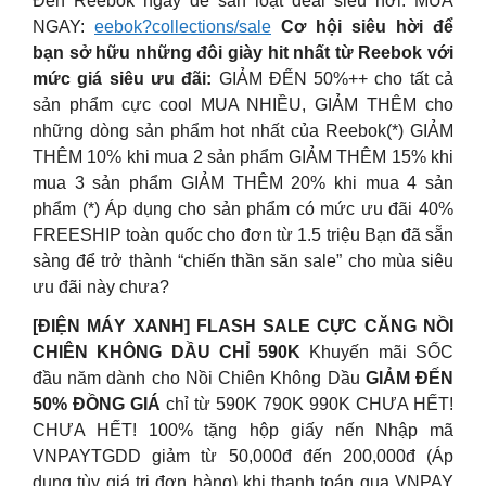
Đến Reebok ngay để săn loạt deal siêu hời: MUA
NGAY:
eebok?collections/sale
Cơ hội siêu hời để
bạn sở hữu những đôi giày hit nhất từ Reebok với
mức giá siêu ưu đãi:
GIẢM ĐẾN 50%++ cho tất cả
sản phẩm cực cool MUA NHIỀU, GIẢM THÊM cho
những dòng sản phẩm hot nhất của Reebok(*) GIẢM
THÊM 10% khi mua 2 sản phẩm GIẢM THÊM 15% khi
mua 3 sản phẩm GIẢM THÊM 20% khi mua 4 sản
phẩm (*) Áp dụng cho sản phẩm có mức ưu đãi 40%
FREESHIP toàn quốc cho đơn từ 1.5 triệu Bạn đã sẵn
sàng để trở thành “chiến thần săn sale” cho mùa siêu
ưu đãi này chưa?
[ĐIỆN MÁY XANH] FLASH SALE CỰC CĂNG NỒI
CHIÊN KHÔNG DẦU CHỈ 590K
Khuyến mãi SỐC
đầu năm dành cho Nồi Chiên Không Dầu
GIẢM ĐẾN
50% ĐỒNG GIÁ
chỉ từ 590K 790K 990K CHƯA HẾT!
CHƯA HẾT! 100% tặng hộp giấy nến Nhập mã
VNPAYTGDD giảm từ 50,000đ đến 200,000đ (Áp
dụng tùy giá trị đơn hàng) khi thanh toán qua VNPAY