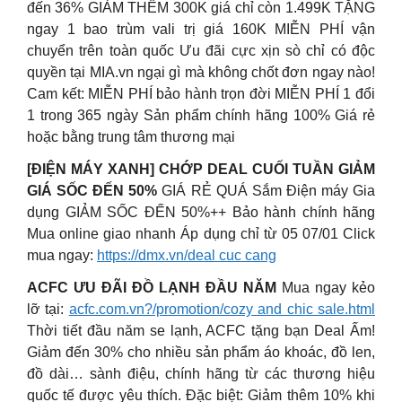
đến 36% GIẢM THÊM 300K giá chỉ còn 1.499K TẶNG
ngay 1 bao trùm vali trị giá 160K MIỄN PHÍ vận
chuyển trên toàn quốc Ưu đãi cực xịn sò chỉ có độc
quyền tại MIA.vn ngại gì mà không chốt đơn ngay nào!
Cam kết: MIỄN PHÍ bảo hành trọn đời MIỄN PHÍ 1 đổi
1 trong 365 ngày Sản phẩm chính hãng 100% Giá rẻ
hoặc bằng trung tâm thương mại
[ĐIỆN MÁY XANH] CHỚP DEAL CUỐI TUẦN GIẢM
GIÁ SỐC ĐẾN 50%
GIÁ RẺ QUÁ Sắm Điện máy Gia
dụng GIẢM SỐC ĐẾN 50%++ Bảo hành chính hãng
Mua online giao nhanh Áp dụng chỉ từ 05 07/01 Click
mua ngay:
https://dmx.vn/deal cuc cang
ACFC ƯU ĐÃI ĐỒ LẠNH ĐẦU NĂM
Mua ngay kẻo
lỡ tại:
acfc.com.vn?/promotion/cozy and chic sale.html
Thời tiết đầu năm se lạnh, ACFC tặng bạn Deal Ấm!
Giảm đến 30% cho nhiều sản phẩm áo khoác, đồ len,
đồ dài… sành điệu, chính hãng từ các thương hiệu
quốc tế được yêu thích. Đặc biệt: Giảm thêm 10% khi