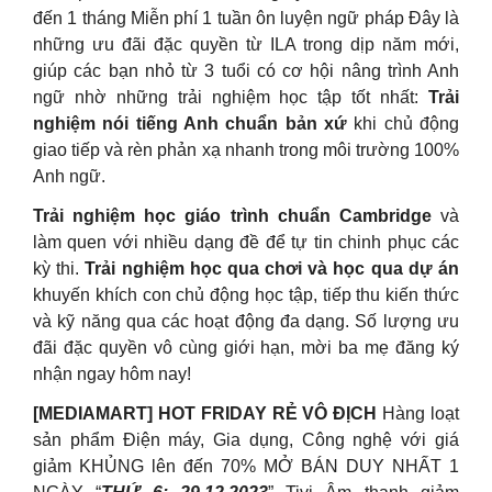
đến 1 tháng Miễn phí 1 tuần ôn luyện ngữ pháp Đây là
những ưu đãi đặc quyền từ ILA trong dịp năm mới,
giúp các bạn nhỏ từ 3 tuổi có cơ hội nâng trình Anh
ngữ nhờ những trải nghiệm học tập tốt nhất:
Trải
nghiệm nói tiếng Anh chuẩn bản xứ
khi chủ động
giao tiếp và rèn phản xạ nhanh trong môi trường 100%
Anh ngữ.
Trải nghiệm học giáo trình chuẩn Cambridge
và
làm quen với nhiều dạng đề để tự tin chinh phục các
kỳ thi.
Trải nghiệm học qua chơi và học qua dự án
khuyến khích con chủ động học tập, tiếp thu kiến thức
và kỹ năng qua các hoạt động đa dạng. Số lượng ưu
đãi đặc quyền vô cùng giới hạn, mời ba mẹ đăng ký
nhận ngay hôm nay!
[MEDIAMART] HOT FRIDAY RẺ VÔ ĐỊCH
Hàng loạt
sản phẩm Điện máy, Gia dụng, Công nghệ với giá
giảm KHỦNG lên đến 70% MỞ BÁN DUY NHẤT 1