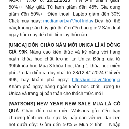
NGÀY “
THỨ 6: 29.12.2023
”
Tivi Âm thanh giảm
50%++
Máy giặt, Tủ lạnh giảm đến 45%
Gia dụng
giảm đến 50%++
Điện thoại, Laptop giảm đến 30%
Click mua ngay:
mediamart.vn?/hot friday
Deal hời thế
này, không săn bây giờ thì đợi đến bao giờ ? Săn deal
ngay hôm nay để chốt liền tay thôi nào
[UNICA] ĐÓN CHÀO NĂM MỚI UNICA LÌ XÌ ĐỒNG
GIÁ 99K
Nâng cao kiến thức và kỹ năng với hàng
ngàn khóa học chất lượng từ Unica
Đồng giá từ
99K/khóa học
Mua 3 khóa học, tặng 1 khóa học miễn
phí Ưu đãi diễn ra duy nhất từ 28/12 4/1/2024 Chỉ với
99K, hãy khám phá ngay:
https://unica.vn/donggia
Khám phá ngay hàng ngàn khóa học chất lượng từ
Unica và trang bị bản thân cho thách thức mới
[WATSONS] NEW YEAR NEW SALE MUA LÀ CÓ
QUÀ
Chào đón năm mới, Watsons gửi đến bạn
chương trình ưu đãi cực kỳ hấp dẫn với ưu đãi cực
hot dưới đây: Giảm đến 50% & Mua 2 tính 1 Nhập