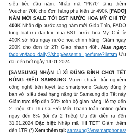
siêu tiệc đầu năm: Nhập mã “PK70” tặng thêm
Voucher 70K cho đơn hàng phụ kiện từ 490K
[FADO]
NĂM MỚI SALE TỚI BST NƯỚC HOA MỸ CHỈ TỪ
400K
Nhân dịp bước sang năm mới Giáp Thìn, FADO
tung loạt ưu đãi khi mua BST nước hoa Mỹ: Chỉ từ
400K sở hữu ngay nước hoa chính hãng. Giảm ngay
200K cho đơn từ 2Tr Giao nhanh 48h.
Mua ngay
:
fado.vn/fado daily?/shop/essential perfume?listsm
Ưu
đãi đến hết ngày 14.01.2024
[SAMSUNG] NHẬN LÌ XÌ ĐÚNG ĐỈNH CHƠI TẾT
ĐÚNG ĐIỆU SAMSUNG
Vươn chuẩn trải nghiệm
công nghệ trên tuyệt tác smartphone Galaxy đúng ý
bạn với siêu deal hạng nặng từ Samsung dịp Tết này
Giảm trực tiếp đến 50% toàn bộ gian hàng Hỗ trợ đến
2 Triệu khi Thu Cũ Đổi Mới Thanh toán online giảm
ngay đến 8% (tối đa 2 Triệu) Ưu đãi diễn ra đến
31.01.2024
Đặc biệt:
Nhập mã “
HI TET
” Giảm thêm
đến 1TR (*)
Xem thêm tại:
samsung?/vn/smartphones/