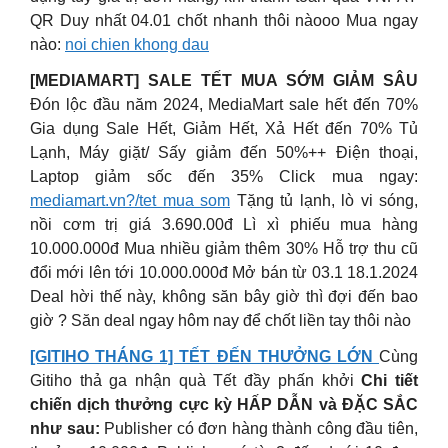
QR Duy nhất 04.01 chốt nhanh thôi nàooo Mua ngay
nào:
noi chien khong dau
[MEDIAMART] SALE TẾT MUA SỚM GIẢM SÂU
Đón lộc đầu năm 2024, MediaMart sale hết đến 70%
Gia dụng Sale Hết, Giảm Hết, Xả Hết đến 70% Tủ
Lạnh, Máy giặt/ Sấy giảm đến 50%++ Điện thoại,
Laptop giảm sốc đến 35% Click mua ngay:
mediamart.vn?/tet mua som
Tặng tủ lạnh, lò vi sóng,
nồi cơm trị giá 3.690.00đ Lì xì phiếu mua hàng
10.000.000đ Mua nhiều giảm thêm 30% Hỗ trợ thu cũ
đổi mới lên tới 10.000.000đ Mở bán từ 03.1 18.1.2024
Deal hời thế này, không săn bây giờ thì đợi đến bao
giờ ? Săn deal ngay hôm nay để chốt liền tay thôi nào
[GITIHO THÁNG 1] TẾT ĐẾN THƯỞNG LỚN
Cùng
Gitiho thả ga nhận quà Tết đầy phấn khởi
Chi tiết
chiến dịch thưởng cực kỳ HẤP DẪN và ĐẶC SẮC
như sau:
Publisher có đơn hàng thành công đầu tiên,