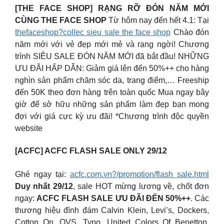
[THE FACE SHOP] RẠNG RỠ ĐÓN NĂM MỚI
CÙNG THE FACE SHOP
Từ hôm nay đến hết 4.1: Tại
thefaceshop?collec sieu sale the face shop
Chào đón
năm mới với vẻ đẹp mới mẻ và rạng ngời! Chương
trình SIÊU SALE ĐÓN NĂM MỚI đã bắt đầu! NHỮNG
ƯU ĐÃI HẤP DẪN: Giảm giá lên đến 50%++ cho hàng
nghìn sản phẩm chăm sóc da, trang điểm,… Freeship
đến 50K theo đơn hàng trên toàn quốc Mua ngay bây
giờ để sở hữu những sản phẩm làm đẹp bạn mong
đợi với giá cực kỳ ưu đãi! *Chương trình độc quyền
website
[ACFC] ACFC FLASH SALE ONLY 29/12
Ghé ngay tại:
acfc.com.vn?/promotion/flash sale.html
Duy nhất 29/12
, sale HOT mừng lương về, chốt đơn
ngay:
ACFC FLASH SALE ƯU ĐÃI ĐẾN 50%++
. Các
thương hiệu đình đám Calvin Klein, Levi’s, Dockers,
Cotton On, OVS, Typo, United Colors Of Benetton,