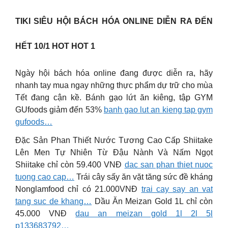
TIKI SIÊU HỘI BÁCH HÓA ONLINE DIỄN RA ĐẾN
HẾT 10/1 HOT HOT 1
Ngày hội bách hóa online đang được diễn ra, hãy
nhanh tay mua ngay những thực phẩm dự trữ cho mùa
Tết đang cận kề. Bánh gạo lứt ăn kiêng, tập GYM
GUfoods giảm đến 53%
banh gao lut an kieng tap gym
gufoods…
Đặc Sản Phan Thiết Nước Tương Cao Cấp Shiitake
Lên Men Tự Nhiên Từ Đậu Nành Và Nấm Ngọt
Shiitake chỉ còn 59.400 VNĐ
dac san phan thiet nuoc
tuong cao cap…
Trái cây sấy ăn vặt tăng sức đề kháng
Nonglamfood chỉ có 21.000VNĐ
trai cay say an vat
tang suc de khang…
Dầu Ăn Meizan Gold 1L chỉ còn
45.000 VNĐ
dau an meizan gold 1l 2l 5l
p133683792…