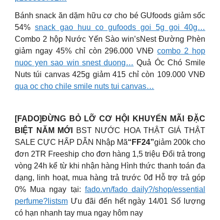
Bánh snack ăn dặm hữu cơ cho bé GUfoods giảm sốc
54%
snack gao huu co gufoods goi 5g goi 40g…
Combo 2 hộp Nước Yến Sào win’sNest Đường Phèn
giảm ngay 45% chỉ còn 296.000 VNĐ
combo 2 hop
nuoc yen sao win snest duong…
Quả Óc Chó Smile
Nuts túi canvas 425g giảm 415 chỉ còn 109.000 VNĐ
qua oc cho chile smile nuts tui canvas…
[FADO]ĐỪNG BỎ LỠ CƠ HỘI KHUYẾN MÃI ĐẶC
BIỆT NĂM MỚI
BST NƯỚC HOA THẬT GIÁ THẬT
SALE CỰC HẤP DẪN Nhập Mã
“FF24”
giảm 200k cho
đơn 2TR Freeship cho đơn hàng 1,5 triệu Đổi trả trong
vòng 24h kể từ khi nhận hàng Hình thức thanh toán đa
dạng, linh hoạt, mua hàng trả trước 0đ Hỗ trợ trả góp
0% Mua ngay tại:
fado.vn/fado daily?/shop/essential
perfume?listsm
Ưu đãi đến hết ngày 14/01 Số lượng
có hạn nhanh tay mua ngay hôm nay