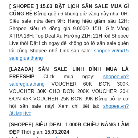
[ SHOPEE ] 15.03 ĐẶT LỊCH SĂN SALE MUA GÌ
CŨNG RẺ
Đừng quên 6 khung giờ vàng này nha: 0H:
Siêu sale nửa đêm 9H: Hàng hiệu giảm sâu 12H:
Shopee siêu rẻ đồng giá 9.000Đ 15H: Giờ Vàng
XTRA 18H: Top Deal Xu Hướng 21H: 21H rồi! Shopee
Live thôi Đặt lịch ngay để không bỏ lỡ săn sale quên
lối cùng Shopee nhé Link săn sale:
shopee.vn/m/15
sale giua thang
[LAZADA] SĂN SALE LINH ĐÌNH MUA LÀ
FREESHIP
Click mua ngay:
shopee.vn?
saleregiuathang
VOUCHER 60K ĐƠN 300K
VOUCHER 30K CHO ĐƠN 200K VOUCHER 20K
ĐƠN 45K VOUCHER 25K ĐƠN 99K Đừng bỏ lỡ cơ
hội săn sale này! Xem chi tiết tại:
shopee.vn?
3UMqHvc
[SHOPEE] SIÊU DEAL 1.000Đ CHIỀU NÀNG LÀM
ĐẸP
Thời gian:
15.03.2024