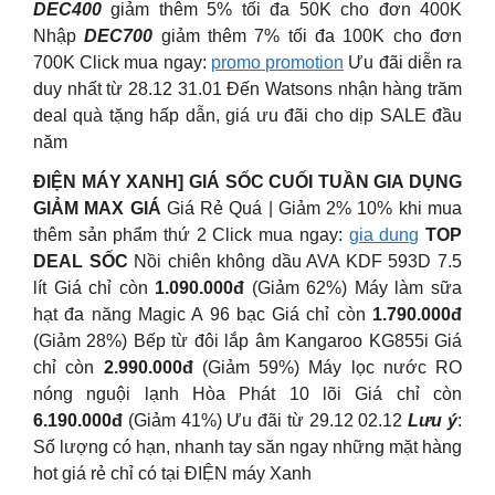
DEC400
giảm thêm 5% tối đa 50K cho đơn 400K
Nhập
DEC700
giảm thêm 7% tối đa 100K cho đơn
700K Click mua ngay:
promo promotion
Ưu đãi diễn ra
duy nhất từ 28.12 31.01 Đến Watsons nhận hàng trăm
deal quà tặng hấp dẫn, giá ưu đãi cho dịp SALE đầu
năm
ĐIỆN MÁY XANH] GIÁ SỐC CUỐI TUẦN GIA DỤNG
GIẢM MAX GIÁ
Giá Rẻ Quá | Giảm 2% 10% khi mua
thêm sản phẩm thứ 2 Click mua ngay:
gia dung
TOP
DEAL SỐC
Nồi chiên không dầu AVA KDF 593D 7.5
lít Giá chỉ còn
1.090.000đ
(Giảm 62%) Máy làm sữa
hạt đa năng Magic A 96 bạc Giá chỉ còn
1.790.000đ
(Giảm 28%) Bếp từ đôi lắp âm Kangaroo KG855i Giá
chỉ còn
2.990.000đ
(Giảm 59%) Máy lọc nước RO
nóng nguội lạnh Hòa Phát 10 lõi Giá chỉ còn
6.190.000đ
(Giảm 41%) Ưu đãi từ 29.12 02.12
Lưu ý
:
Số lượng có hạn, nhanh tay săn ngay những mặt hàng
hot giá rẻ chỉ có tại ĐIỆN máy Xanh