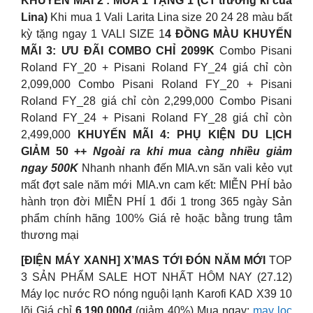
KHUYẾN MÃI 2 : MUA 1 TẶNG 1 (CT trường kì của
Lina)
Khi mua 1 Vali Larita Lina size 20 24 28 màu bất
kỳ tặng ngay 1 VALI SIZE 1
4 ĐỒNG MÀU
KHUYẾN
MÃI 3: ƯU ĐÃI COMBO CHỈ 2099K
Combo Pisani
Roland FY_20 + Pisani Roland FY_24 giá chỉ còn
2,099,000 Combo Pisani Roland FY_20 + Pisani
Roland FY_28 giá chỉ còn 2,299,000 Combo Pisani
Roland FY_24 + Pisani Roland FY_28 giá chỉ còn
2,499,000
KHUYẾN MÃI 4: PHỤ KIỆN DU LỊCH
GIẢM 50 ++
Ngoài ra khi mua càng nhiều giảm
ngay 500K
Nhanh nhanh đến MIA.vn săn vali kẻo vụt
mất đợt sale năm mới MIA.vn cam kết: MIỄN PHÍ bảo
hành trọn đời MIỄN PHÍ 1 đổi 1 trong 365 ngày Sản
phẩm chính hãng 100% Giá rẻ hoặc bằng trung tâm
thương mại
[ĐIỆN MÁY XANH] X’MAS TỚI ĐÓN NĂM MỚI
TOP
3 SẢN PHẨM SALE HOT NHẤT HÔM NAY (27.12)
Máy lọc nước RO nóng nguội lạnh Karofi KAD X39 10
lõi Giá chỉ
6.190.000đ
(giảm 40%) Mua ngay:
may loc