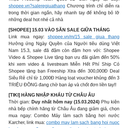
shopee.vn?saleregiuathang
Chương trình chỉ diễn ra
trong thời gian ngắn, hãy nhanh tay để không bỏ lỡ
những deal hot nhé cả nhà
[SHOPEE] 15.03 VÀO SĂN SALE GIỮA THÁNG
Link mua ngay:
shopee.vn/m/15 sale giua thang
Hưởng ứng Ngày Quyền của Người tiêu dùng Việt
Nam 15.3, sale đã đậm còn đậm hơn với: Shopee
Video & Shopee Live tặng bạn ưu đãi giảm đến 50%
khi xem video & livestream Miễn Hết Phí Ship Có
Shopee tặng bạn Freeship Xtra đến 300,000Đ Deal
Siêu Rẻ chỉ từ 1,000Đ Hàng loạt voucher khủng đến 3
TRIỆU ĐỒNG đang chờ bạn áp và chốt đơn liền tay!!
[TIKI] HÀNG NHẬP KHẨU TỪ CHÂU ÂU
Thời gian:
Duy nhất hôm nay (15.03.2024)
Phụ kiện
nhà bếp chính hãng từ Châu Âu đang giảm giá, chọn
mua ngay: Combo Máy làm sạch bằng hơi nước
Karcher, link mua:
combo may lam sach bang hoi nuoc