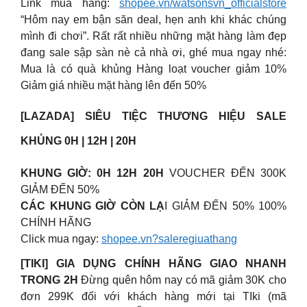
Link mua hàng:
shopee.vn/watsonsvn_officialstore
“Hôm nay em bận săn deal, hẹn anh khi khác chúng
mình đi chơi”. Rất rất nhiều những mặt hàng làm đẹp
đang sale sập sàn nè cả nhà ơi, ghé mua ngay nhé:
Mua là có quà khủng Hàng loạt voucher giảm 10%
Giảm giá nhiều mặt hàng lên đến 50%
[LAZADA] SIÊU TIỆC THƯƠNG HIỆU SALE
KHỦNG 0H | 12H | 20H
KHUNG GIỜ: 0H 12H 20H
VOUCHER ĐẾN 300K
GIẢM ĐẾN 50%
CÁC KHUNG GIỜ CÒN LẠ
I GIẢM ĐẾN 50% 100%
CHÍNH HÃNG
Click mua ngay:
shopee.vn?saleregiuathang
[TIKI] GIA DỤNG CHÍNH HÃNG GIAO NHANH
TRONG 2H
Đừng quên hôm nay có mã giảm 30K cho
đơn 299K đối với khách hàng mới tại TIki (mã