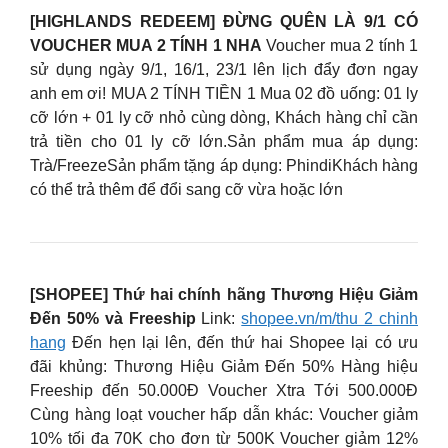
[HIGHLANDS REDEEM] ĐỪNG QUÊN LÀ 9/1 CÓ
VOUCHER MUA 2 TÍNH 1 NHA
Voucher mua 2 tính 1
sử dụng ngày 9/1, 16/1, 23/1 lên lịch đẩy đơn ngay
anh em ơi! MUA 2 TÍNH TIỀN 1 Mua 02 đồ uống: 01 ly
cỡ lớn + 01 ly cỡ nhỏ cùng dòng, Khách hàng chỉ cần
trả tiền cho 01 ly cỡ lớn.Sản phẩm mua áp dụng:
Trà/FreezeSản phẩm tặng áp dụng: PhindiKhách hàng
có thể trả thêm để đổi sang cỡ vừa hoặc lớn
[SHOPEE] Thứ hai chính hãng Thương Hiệu Giảm
Đến 50% và Freeship
Link:
shopee.vn/m/thu 2 chinh
hang
Đến hẹn lại lên, đến thứ hai Shopee lại có ưu
đãi khủng: Thương Hiệu Giảm Đến 50% Hàng hiệu
Freeship đến 50.000Đ Voucher Xtra Tới 500.000Đ
Cùng hàng loạt voucher hấp dẫn khác: Voucher giảm
10% tối đa 70K cho đơn từ 500K Voucher giảm 12%