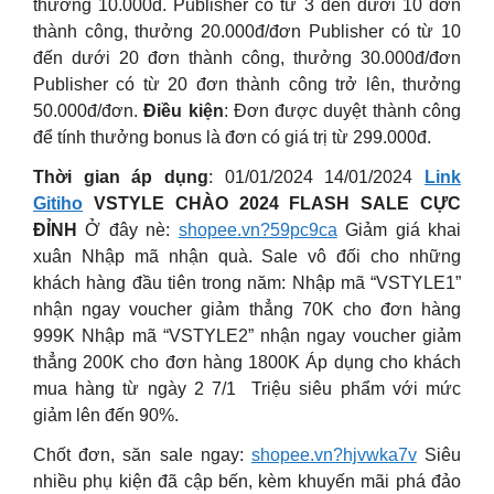
thưởng 10.000đ. Publisher có từ 3 đến dưới 10 đơn
thành công, thưởng 20.000đ/đơn Publisher có từ 10
đến dưới 20 đơn thành công, thưởng 30.000đ/đơn
Publisher có từ 20 đơn thành công trở lên, thưởng
50.000đ/đơn.
Điều kiện
: Đơn được duyệt thành công
để tính thưởng bonus là đơn có giá trị từ 299.000đ.
Thời gian áp dụng
: 01/01/2024 14/01/2024
Link
Gitiho
VSTYLE CHÀO 2024 FLASH SALE CỰC
ĐỈNH
Ở đây nè:
shopee.vn?59pc9ca
Giảm giá khai
xuân Nhập mã nhận quà. Sale vô đối cho những
khách hàng đầu tiên trong năm: Nhập mã “VSTYLE1”
nhận ngay voucher giảm thẳng 70K cho đơn hàng
999K Nhập mã “VSTYLE2” nhận ngay voucher giảm
thẳng 200K cho đơn hàng 1800K Áp dụng cho khách
mua hàng từ ngày 2 7/1 ️ Triệu siêu phẩm với mức
giảm lên đến 90%.
Chốt đơn, săn sale ngay:
shopee.vn?hjvwka7v
Siêu
nhiều phụ kiện đã cập bến, kèm khuyến mãi phá đảo