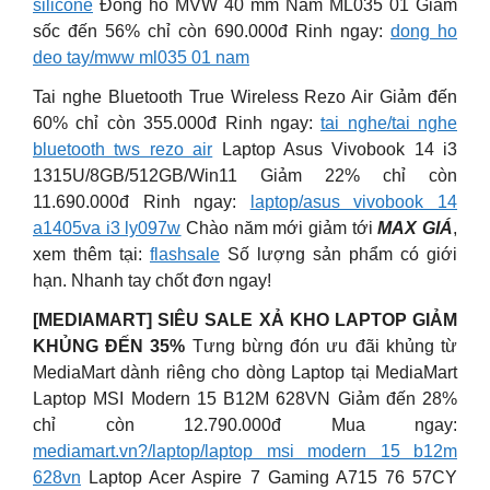
silicone
Đồng hồ MVW 40 mm Nam ML035 01 Giảm
sốc đến 56% chỉ còn 690.000đ Rinh ngay:
dong ho
deo tay/mww ml035 01 nam
Tai nghe Bluetooth True Wireless Rezo Air Giảm đến
60% chỉ còn 355.000đ Rinh ngay:
tai nghe/tai nghe
bluetooth tws rezo air
Laptop Asus Vivobook 14 i3
1315U/8GB/512GB/Win11 Giảm 22% chỉ còn
11.690.000đ Rinh ngay:
laptop/asus vivobook 14
a1405va i3 ly097w
Chào năm mới giảm tới
MAX GIÁ
,
xem thêm tại:
flashsale
Số lượng sản phẩm có giới
hạn. Nhanh tay chốt đơn ngay!
[MEDIAMART] SIÊU SALE XẢ KHO LAPTOP GIẢM
KHỦNG ĐẾN 35%
Tưng bừng đón ưu đãi khủng từ
MediaMart dành riêng cho dòng Laptop tại MediaMart
Laptop MSI Modern 15 B12M 628VN Giảm đến 28%
chỉ còn 12.790.000đ Mua ngay:
mediamart.vn?/laptop/laptop msi modern 15 b12m
628vn
Laptop Acer Aspire 7 Gaming A715 76 57CY