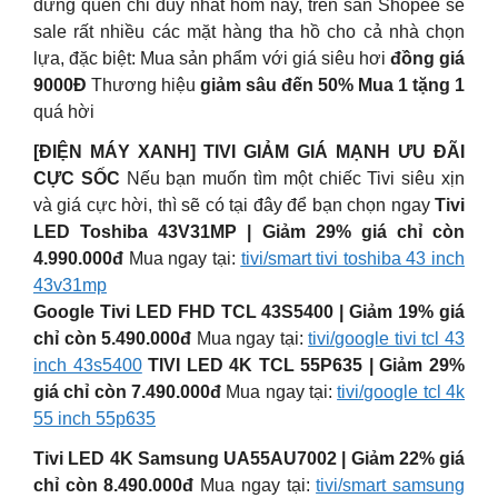
đừng quên chỉ duy nhất hôm nay, trên sàn Shopee sẽ
sale rất nhiều các mặt hàng tha hồ cho cả nhà chọn
lựa, đặc biệt: Mua sản phẩm với giá siêu hơi
đồng giá
9000Đ
Thương hiệu
giảm sâu đến 50%
Mua 1 tặng 1
quá hời
[ĐIỆN MÁY XANH] TIVI GIẢM GIÁ MẠNH ƯU ĐÃI
CỰC SỐC
Nếu bạn muốn tìm một chiếc Tivi siêu xịn
và giá cực hời, thì sẽ có tại đây để bạn chọn ngay
Tivi
LED Toshiba 43V31MP | Giảm 29% giá chỉ còn
4.990.000đ
Mua ngay tại:
tivi/smart tivi toshiba 43 inch
43v31mp
Google Tivi LED FHD TCL 43S5400 | Giảm 19% giá
chỉ còn 5.490.000đ
Mua ngay tại:
tivi/google tivi tcl 43
inch 43s5400
TIVI LED 4K TCL 55P635 | Giảm 29%
giá chỉ còn 7.490.000đ
Mua ngay tại:
tivi/google tcl 4k
55 inch 55p635
Tivi LED 4K Samsung UA55AU7002 | Giảm 22% giá
chỉ còn 8.490.000đ
Mua ngay tại:
tivi/smart samsung