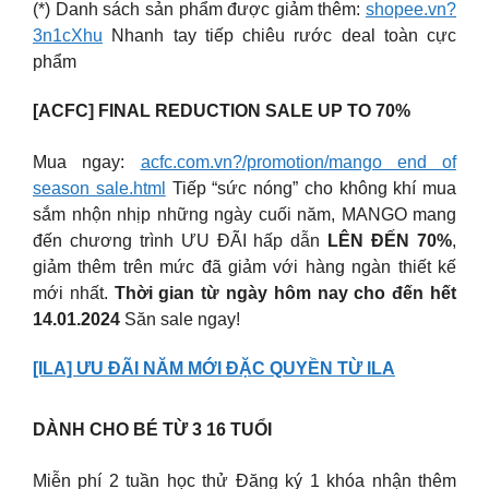
(*) Danh sách sản phẩm được giảm thêm:
shopee.vn?
3n1cXhu
Nhanh tay tiếp chiêu rước deal toàn cực
phẩm
[ACFC] FINAL REDUCTION SALE UP TO 70%
Mua ngay:
acfc.com.vn?/promotion/mango end of
season sale.html
Tiếp “sức nóng” cho không khí mua
sắm nhộn nhịp những ngày cuối năm, MANGO mang
đến chương trình ƯU ĐÃI hấp dẫn
LÊN ĐẾN 70%
,
giảm thêm trên mức đã giảm với hàng ngàn thiết kế
mới nhất.
Thời gian từ ngày hôm nay cho đến hết
14.01.2024
Săn sale ngay!
[ILA] ƯU ĐÃI NĂM MỚI ĐẶC QUYỀN TỪ ILA
DÀNH CHO BÉ TỪ 3 16 TUỔI
Miễn phí 2 tuần học thử Đăng ký 1 khóa nhận thêm