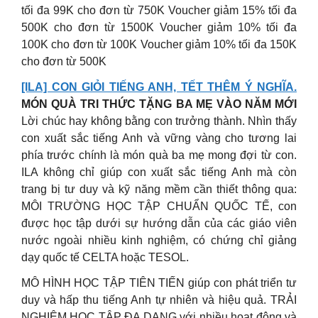
tối đa 99K cho đơn từ 750K Voucher giảm 15% tối đa
500K cho đơn từ 1500K Voucher giảm 10% tối đa
100K cho đơn từ 100K Voucher giảm 10% tối đa 150K
cho đơn từ 500K
[ILA] CON GIỎI TIẾNG ANH, TẾT THÊM Ý NGHĨA.
MÓN QUÀ TRI THỨC TẶNG BA MẸ VÀO NĂM MỚI
Lời chúc hay không bằng con trưởng thành. Nhìn thấy
con xuất sắc tiếng Anh và vững vàng cho tương lai
phía trước chính là món quà ba mẹ mong đợi từ con.
ILA không chỉ giúp con xuất sắc tiếng Anh mà còn
trang bị tư duy và kỹ năng mềm cần thiết thông qua:
MÔI TRƯỜNG HỌC TẬP CHUẨN QUỐC TẾ, con
được học tập dưới sự hướng dẫn của các giáo viên
nước ngoài nhiều kinh nghiệm, có chứng chỉ giảng
dạy quốc tế CELTA hoặc TESOL.
MÔ HÌNH HỌC TẬP TIÊN TIẾN giúp con phát triển tư
duy và hấp thu tiếng Anh tự nhiên và hiệu quả. TRẢI
NGHIỆM HỌC TẬP ĐA DẠNG với nhiều hoạt động và