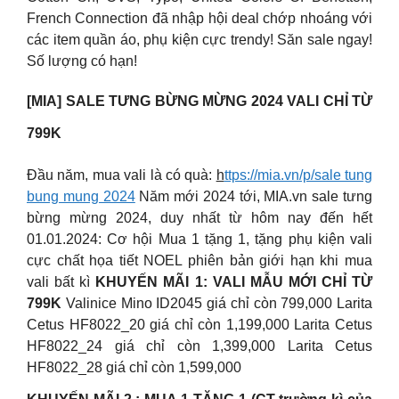
French Connection đã nhập hội deal chớp nhoáng với
các item quần áo, phụ kiện cực trendy! Săn sale ngay!
Số lượng có hạn!
[MIA] SALE TƯNG BỪNG MỪNG 2024 VALI CHỈ TỪ
799K
Đầu năm, mua vali là có quà:
h
ttps://mia.vn/p/sale tung
bung mung 2024
Năm mới 2024 tới, MIA.vn sale tưng
bừng mừng 2024, duy nhất từ hôm nay đến hết
01.01.2024: Cơ hội Mua 1 tặng 1, tặng phụ kiện vali
cực chất họa tiết NOEL phiên bản giới hạn khi mua
vali bất kì
KHUYẾN MÃI 1: VALI MẪU MỚI CHỈ TỪ
799K
Valinice Mino ID2045 giá chỉ còn 799,000 Larita
Cetus HF8022_20 giá chỉ còn 1,199,000 Larita Cetus
HF8022_24 giá chỉ còn 1,399,000 Larita Cetus
HF8022_28 giá chỉ còn 1,599,000