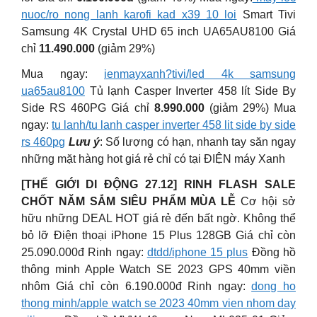
nuoc/ro nong lanh karofi kad x39 10 loi
Smart Tivi
Samsung 4K Crystal UHD 65 inch UA65AU8100 Giá
chỉ
11.490.000
(giảm 29%)
Mua ngay:
ienmayxanh?tivi/led 4k samsung
ua65au8100
Tủ lạnh Casper Inverter 458 lít Side By
Side RS 460PG Giá chỉ
8.990.000
(giảm 29%) Mua
ngay:
tu lanh/tu lanh casper inverter 458 lit side by side
rs 460pg
Lưu ý
: Số lượng có hạn, nhanh tay săn ngay
những mặt hàng hot giá rẻ chỉ có tại ĐIỆN máy Xanh
[THẾ GIỚI DI ĐỘNG 27.12] RINH FLASH SALE
CHỐT NĂM SẮM SIÊU PHẨM MÙA LỄ
Cơ hội sở
hữu những DEAL HOT giá rẻ đến bất ngờ. Không thể
bỏ lỡ Điện thoại iPhone 15 Plus 128GB Giá chỉ còn
25.090.000đ Rinh ngay:
dtdd/iphone 15 plus
Đồng hồ
thông minh Apple Watch SE 2023 GPS 40mm viền
nhôm Giá chỉ còn 6.190.000đ Rinh ngay:
dong ho
thong minh/apple watch se 2023 40mm vien nhom day