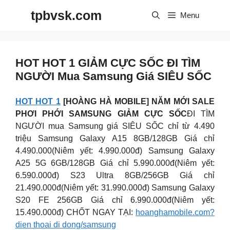
Skip
tpbvsk.com
to
Menu
content
HOT HOT 1 GIẢM CỰC SỐC ĐI TÌM
NGƯỜI Mua Samsung Giá SIÊU SỐC
HOT HOT 1
[HOÀNG HÀ MOBILE] NĂM MỚI SALE
PHƠI PHỚI SAMSUNG GIẢM CỰC SỐC
ĐI TÌM
NGƯỜI mua Samsung giá SIÊU SỐC chỉ từ 4.490
triệu Samsung Galaxy A15 8GB/128GB Giá chỉ
4.490.000(Niêm yết: 4.990.000đ) Samsung Galaxy
A25 5G 6GB/128GB Giá chỉ 5.990.000đ(Niêm yết:
6.590.000đ) S23 Ultra 8GB/256GB Giá chỉ
21.490.000đ(Niêm yết: 31.990.000đ) Samsung Galaxy
S20 FE 256GB Giá chỉ 6.990.000đ(Niêm yết:
15.490.000đ) CHỐT NGAY TẠI:
hoanghamobile.com?
dien thoai di dong/samsung