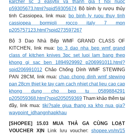
karcher sc 3 easyfix va thanh gia t hoi nuoc
p59305673.html?spid59305674
Bộ bình ly rượu thủy
tinh Cassiopea, link mua:
bo binh ly ruou thuy tinh
cassiopea bormioli rocco italy 7 mon
p205757123.html?spid273597267
Bộ 3 Dao Nhà Bếp WMF GRAND CLASS OF
KITCHEN, link mua:
bo 3 dao nha bep wmf grand
class of kitchen knives 3pc set luoi lam bang thep
khong gi sac ben 1894929992 p206991011.html?
spid206991012
Chảo Chống Dính WMF STEWING
PAN 28CM, link mua:
chao chong dinh wmf stewing
pan 28cm thiet ke tay cam cach nhiet chat lieu cao cap
khong dung cho bep tu 0589884291
p205059368.html?spid205059369
Tham khảo thêm tại
đây, link mua:
tiki?sale giua thang xa kho nua gia?
waypoint_idhangnhapkhau
[SHOPEE] 15.03 MUA THẢ GA CÙNG LOẠT
VOUCHER XỊN
Link lưu voucher:
shopee.vn/m/15