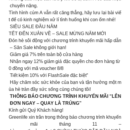
chuyển nặng.
Tình hình cúm A vẫn rất căng thẳng, hãy lưu lại bài viế
t để có kinh nghiệm xử lí tình huống khi con ốm nhé!
SIÊU SALE ĐẦU NĂM
TẾT ĐẾN XUÂN VỀ – SALE MỪNG NĂM MỚI
Đón hè sôi động với chương trình khuyến mãi hấp dẫn
– Săn Sale không giới hạn!
️ Giảm giá 7% trên toàn bộ cửa hàng
️ Nhận ngay 12% giảm giá đặc quyền cho đơn hàng từ
0 đồng với mã voucher 8/8
Tiết kiệm 10% với FlashSale đặc biệt”
Hãy chăm sóc sức khỏe của bạn và tận hưởng một m
ùa hè tràn đầy sức sống cùng chúng tôi!
THÔNG BÁO CHƯƠNG TRÌNH KHUYẾN MÃI “LÊN
ĐƠN NGAY – QUAY LÀ TRÚNG”
Kính gửi Quý Khách hàng!
Greenlife xin trân trọng thông báo chương trình khuyến
mãi tháng 11 –