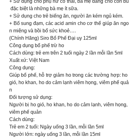
+ Sử dụng cho phụ nữ có thai, bà mẹ đang cho con bú
đặc biệt là những bà mẹ ít sữa.
+ Sử dụng cho trẻ biếng ăn, người ăn kém ngủ kém.
+ Bố sung đạm, các acid amin cho cơ thể giúp ăn ngo
n miệng và bồi bổ sức khoẻ….
(Chính Hãng) Siro Bổ Phế Đại uy 125ml
Công dụng bổ phế trừ ho
Cách dùng: trẻ em trên 2 tuổi ngày 2 lần mỗi lần 5ml
Xuất xứ: Việt Nam
Công dụng:
Giúp bổ phế, hỗ trợ giảm ho trong các trường hợp: ho
gió, ho khan, ho do cảm lạnh viêm họng, viêm phế quả
n
Đối tượng sử dụng:
Người bị ho gió, ho khan, ho do cảm lạnh, viêm họng,
viêm phế quản
Cách dùng:
Trẻ em 2 tuổi: Ngày uống 3 lần, mỗi lần 5ml
Người lớn: ngày uống 3 lần, mỗi lần 15ml