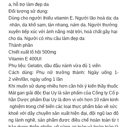
a, hỗ trợ làm đẹp da
Đối tượng sử dụng:
Dùng cho người thiếu vitamin E. Người lão hoá da: da
nhăn, da khô sạm, tàn nhang, nám da. Người thường
xuyên tiếp xúc với ánh nắng mặt trời, hoá chất gây hại
cho da. Người có nhu cầu làm đẹp da
Thành phần
Chiết xuất lô hội 500mg
Vitamin E 400UI
Phụ liệu: Gelatin, dầu đậu nành vừa đủ 1 viên
Cách dùng: Phụ nữ trưởng thành: Ngày uống 1-
2 viên/lần, ngày uống 1 lần
Khi muốn sử dụng nhiều hơn cần hỏi ý kiến thầy thuốc
Mát gan giải độc Đại Uy là sản phẩm của Công ty Cổ p
hần Dược phẩm Đại Uy là đơn vị với hơn 10 năm kinh
nghiệm trong chế biến các loại thực phẩm bảo về sức
khoẻ với dây chuyền sản xuất hiện đại, đội ngũ lao độ
ng lành nghề, sản phẩm được điều chế hoàn toàn từ t
hảo dược thiên nhiên, vô cùng an toàn và hoàn toàn là