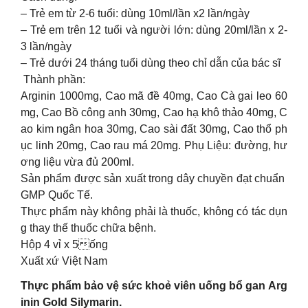
– Trẻ em từ 2-6 tuổi: dùng 10ml/lần x2 lần/ngày
– Trẻ em trên 12 tuổi và người lớn: dùng 20ml/lần x 2-
3 lần/ngày
– Trẻ dưới 24 tháng tuổi dùng theo chỉ dẫn của bác sĩ
Thành phần:
Arginin 1000mg, Cao mã đề 40mg, Cao Cà gai leo 60
mg, Cao Bồ công anh 30mg, Cao hạ khô thảo 40mg, C
ao kim ngân hoa 30mg, Cao sài đất 30mg, Cao thổ ph
ục linh 20mg, Cao rau má 20mg. Phụ Liệu: đường, hư
ơng liệu vừa đủ 200ml.
Sản phẩm được sản xuất trong dây chuyền đạt chuẩn
GMP Quốc Tế.
Thực phẩm này không phải là thuốc, không có tác dụn
g thay thế thuốc chữa bệnh.
Hộp 4 vỉ x 5ống
Xuất xứ Việt Nam
Thực phẩm bảo vệ sức khoẻ viên uống bổ gan Arg
inin Gold Silymarin.