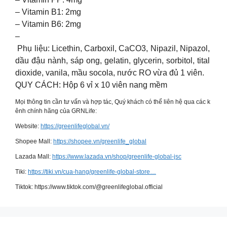
– Vitamin B1: 2mg
– Vitamin B6: 2mg
–
Phụ liệu: Licethin, Carboxil, CaCO3, Nipazil, Nipazol,
dầu đậu nành, sáp ong, gelatin, glycerin, sorbitol, tital
dioxide, vanila, mầu socola, nước RO vừa đủ 1 viên.
QUY CÁCH: Hộp 6 vỉ x 10 viên nang mềm
Mọi thông tin cần tư vấn và hợp tác, Quý khách có thể liên hệ qua các k
ênh chính hãng của GRNLife:
Website:
https://greenlifeglobal.vn/
Shopee Mall:
https://shopee.vn/greenlife_global
Lazada Mall:
https://www.lazada.vn/shop/greenlife-global-jsc
Tiki:
https://tiki.vn/cua-hang/greenlife-global-store…
Tiktok: https://www.tiktok.com/@greenlifeglobal.official