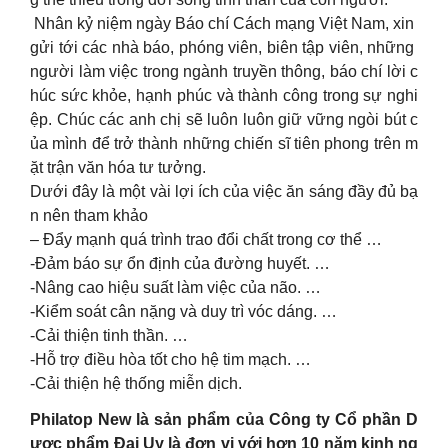
Nhân kỷ niệm ngày Báo chí Cách mạng Việt Nam, xin
gửi tới các nhà báo, phóng viên, biên tập viên, những
người làm việc trong ngành truyền thông, báo chí lời c
húc sức khỏe, hạnh phúc và thành công trong sự nghi
ệp. Chúc các anh chị sẽ luôn luôn giữ vững ngòi bút c
ủa mình để trở thành những chiến sĩ tiên phong trên m
ặt trận văn hóa tư tưởng.
Dưới đây là một vài lợi ích của việc ăn sáng đầy đủ bạ
n nên tham khảo
– Đẩy mạnh quá trình trao đổi chất trong cơ thể …
-Đảm báo sự ổn định của đường huyết. …
-Nâng cao hiệu suất làm việc của não. …
-Kiểm soát cân nặng và duy trì vóc dáng. …
-Cải thiện tinh thần. …
-Hỗ trợ điều hòa tốt cho hệ tim mạch. …
-Cải thiện hệ thống miễn dịch.
Philatop New là sản phẩm của Công ty Cổ phần D
ược phẩm Đại Uy là đơn vị với hơn 10 năm kinh ng