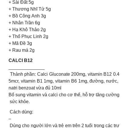
+ Sài Đất 5g
+ Thương Nhĩ Tử 5g
+ Bồ Công Anh 3g
+ Nhân Trần 6g
+ Hạ Khô Thảo 2g
+ Thổ Phục Linh 2g
+ Mã Đề 3g
+ Rau má 2g
CALCI B12
______________
Thành phần: Calci Gluconate 200mg, vitamin B12 0.4
5mcr, vitamin B1 1mg, vitamin B6 1mg, đường, nước,
natri benzoat vừa đủ 10ml
Bổ sung vitamin và calci cho cơ thể, hỗ trợ tăng cường
sức khỏe.
Cách dùng:
–
Dùng cho người lớn và trẻ em trên 2 tuổi trong các trư