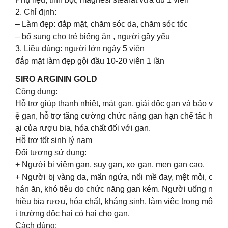
2. Chỉ định:
– Làm đẹp: đắp mặt, chăm sóc da, chăm sóc tóc
– bổ sung cho trẻ biếng ăn , người gầy yếu
3. Liều dùng: người lớn ngày 5 viên
đắp mặt làm đẹp gội đầu 10-20 viên 1 lần
SIRO ARGININ GOLD
Công dụng:
Hỗ trợ giúp thanh nhiệt, mát gan, giải độc gan và bảo v
ệ gan, hỗ trợ tăng cường chức năng gan hạn chế tác h
ại của rượu bia, hóa chất đối với gan.
Hỗ trợ tốt sinh lý nam
Đối tượng sử dụng:
+ Người bị viêm gan, suy gan, xơ gan, men gan cao.
+ Người bị vàng da, mẩn ngứa, nổi mề đay, mệt mỏi, c
hán ăn, khó tiêu do chức năng gan kém. Người uống n
hiều bia rượu, hóa chất, kháng sinh, làm việc trong mô
i trường độc hại có hại cho gan.
Cách dùng: