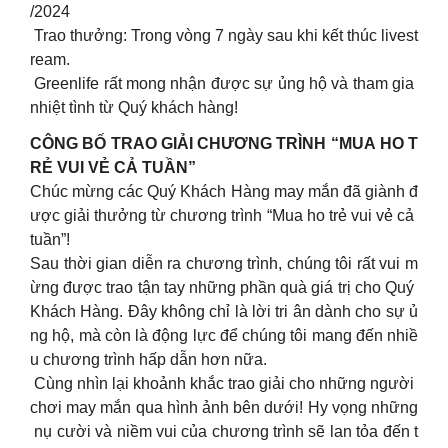
/2024
Trao thưởng: Trong vòng 7 ngày sau khi kết thúc livest
ream.
Greenlife rất mong nhận được sự ủng hộ và tham gia
nhiệt tình từ Quý khách hàng!
CÔNG BỐ TRAO GIẢI CHƯƠNG TRÌNH “MUA HO T
RẺ VUI VẺ CẢ TUẦN”
Chúc mừng các Quý Khách Hàng may mắn đã giành đ
ược giải thưởng từ chương trình “Mua ho trẻ vui vẻ cả
tuần”!
Sau thời gian diễn ra chương trình, chúng tôi rất vui m
ừng được trao tận tay những phần quà giá trị cho Quý
Khách Hàng. Đây không chỉ là lời tri ân dành cho sự ủ
ng hộ, mà còn là động lực để chúng tôi mang đến nhiề
u chương trình hấp dẫn hơn nữa.
Cùng nhìn lại khoảnh khắc trao giải cho những người
chơi may mắn qua hình ảnh bên dưới! Hy vọng những
nụ cười và niềm vui của chương trình sẽ lan tỏa đến t