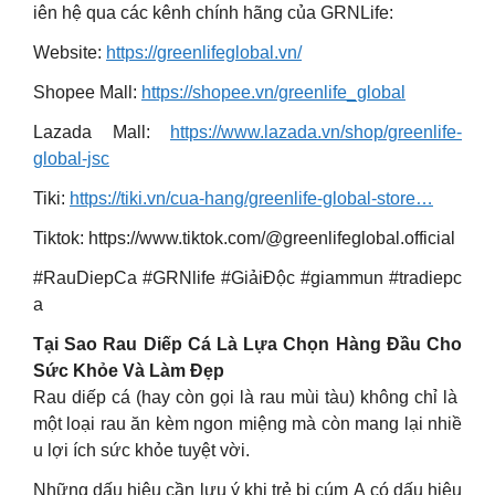
iên hệ qua các kênh chính hãng của GRNLife:
Website:
https://greenlifeglobal.vn/
Shopee Mall:
https://shopee.vn/greenlife_global
Lazada Mall:
https://www.lazada.vn/shop/greenlife-
global-jsc
Tiki:
https://tiki.vn/cua-hang/greenlife-global-store…
Tiktok: https://www.tiktok.com/@greenlifeglobal.official
#RauDiepCa #GRNlife #GiảiĐộc #giammun #tradiepc
a
Tại Sao Rau Diếp Cá Là Lựa Chọn Hàng Đầu Cho
Sức Khỏe Và Làm Đẹp
Rau diếp cá (hay còn gọi là rau mùi tàu) không chỉ là
một loại rau ăn kèm ngon miệng mà còn mang lại nhiề
u lợi ích sức khỏe tuyệt vời.
Những dấu hiệu cần lưu ý khi trẻ bị cúm A có dấu hiệu