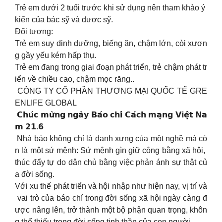
Trẻ em dưới 2 tuổi trước khi sử dụng nên tham khảo ý
kiến của bác sỹ và dược sỹ.
Đối tượng:
Trẻ em suy dinh dưỡng, biếng ăn, chậm lớn, còi xươn
g gầy yếu kém hấp thụ.
Trẻ em đang trong giai đoạn phát triển, trẻ chậm phát tr
iển về chiều cao, chậm mọc răng..
CÔNG TY CỔ PHẦN THƯƠNG MẠI QUỐC TẾ GRE
ENLIFE GLOBAL
𝗖𝗵𝘂́𝗰 𝗺𝘂̛̀𝗻𝗴 𝗻𝗴𝗮̀𝘆 𝗕𝗮́𝗼 𝗰𝗵𝗶́ 𝗖𝗮́𝗰𝗵 𝗺𝗮̣𝗻𝗴 𝗩𝗶𝗲̣̂𝘁 𝗡𝗮
𝗺 𝟮𝟭.𝟲
Nhà báo không chỉ là danh xưng của một nghề mà cò
n là một sứ mệnh: Sứ mệnh gìn giữ công bằng xã hội,
thúc đẩy tự do dân chủ bằng việc phản ánh sự thật củ
a đời sống.
Với xu thế phát triển và hội nhập như hiện nay, vị trí và
vai trò của báo chí trong đời sống xã hội ngày càng đ
ược nâng lên, trở thành một bộ phận quan trọng, khôn
g thể thiếu trong đời sống tinh thần của con người.