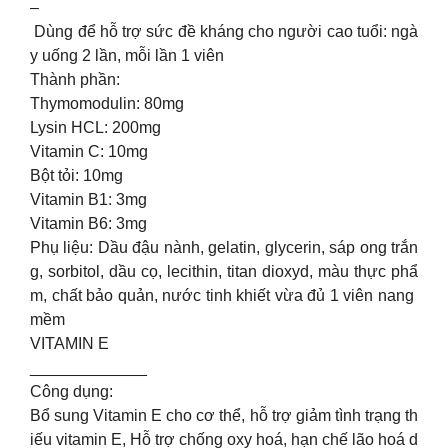
–
Dùng để hỗ trợ sức đề kháng cho người cao tuổi: ngà
y uống 2 lần, mỗi lần 1 viên
Thành phần:
Thymomodulin: 80mg
Lysin HCL: 200mg
Vitamin C: 10mg
Bột tỏi: 10mg
Vitamin B1: 3mg
Vitamin B6: 3mg
Phụ liệu: Dầu đậu nành, gelatin, glycerin, sáp ong trắn
g, sorbitol, dầu cọ, lecithin, titan dioxyd, màu thực phẩ
m, chất bảo quản, nước tinh khiết vừa đủ 1 viên nang
mềm
VITAMIN E
_____________
Công dụng:
Bổ sung Vitamin E cho cơ thể, hỗ trợ giảm tình trạng th
iếu vitamin E, Hỗ trợ chống oxy hoá, hạn chế lão hoá d