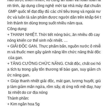
nh tính, áp dụng công nghệ mới tại nhà máy đạt chuẩn
GMP quốc tế đạt đầy đủ các chỉ tiêu trong và ngoài nư
ớc và luôn là sản phẩm được người dân trên khắp 64 t
ỉnh thành tin dùng trong suốt nhiều năm qua.
Công dụng:
+ THANH NHIỆT. Thời tiết nóng bức, ăn nhiều đồ cay
nóng khiến cơ thể sinh nội nhiệt. …
+ GIẢI ĐỘC GAN. Thực phẩm bẩn, nguồn nước ô nhiễ
m và thuốc men gây gánh nặng lên chức năng thải độc
của gan.
+ TĂNG CƯỜNG CHỨC NĂNG. Chất độc, chất oxi hó
a tích tụ trong gây tổn thương tế bào gan, suy giảm ch
ức năng gan.
+ Giúp thanh nhiệt giải độc, mát gan, lương huyết, giú
p làm giảm mẩn ngứa, rôm sẩy, dị ứng nổi mề đay, hay
bị nhiệt do cơ địa nóng
Thành phần:
+ Kim ngân hoa 5g