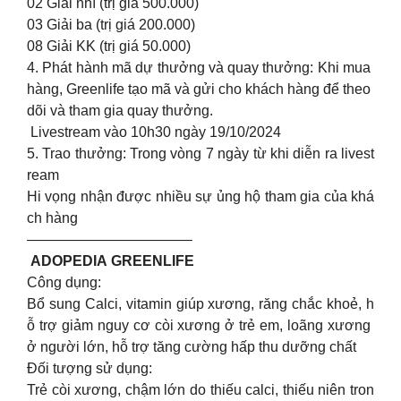
02 Giải nhì (trị giá 500.000)
03 Giải ba (trị giá 200.000)
08 Giải KK (trị giá 50.000)
4. Phát hành mã dự thưởng và quay thưởng: Khi mua
hàng, Greenlife tạo mã và gửi cho khách hàng để theo
dõi và tham gia quay thưởng.
Livestream vào 10h30 ngày 19/10/2024
5. Trao thưởng: Trong vòng 7 ngày từ khi diễn ra livest
ream
Hi vọng nhận được nhiều sự ủng hộ tham gia của khá
ch hàng
———————————–
ADOPEDIA GREENLIFE
Công dụng:
Bổ sung Calci, vitamin giúp xương, răng chắc khoẻ, h
ỗ trợ giảm nguy cơ còi xương ở trẻ em, loãng xương
ở người lớn, hỗ trợ tăng cường hấp thu dưỡng chất
Đối tượng sử dụng:
Trẻ còi xương, chậm lớn do thiếu calci, thiếu niên tron