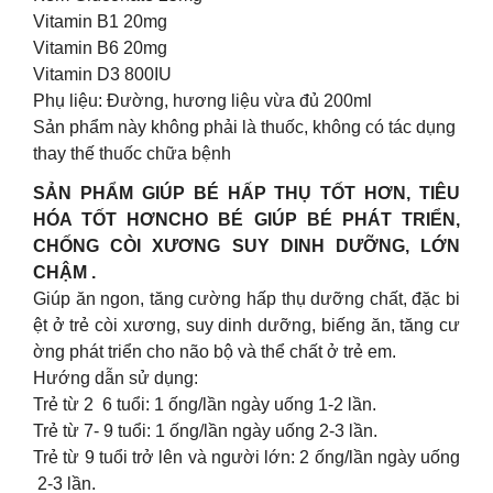
Vitamin B1 20mg
Vitamin B6 20mg
Vitamin D3 800IU
Phụ liệu: Đường, hương liệu vừa đủ 200ml
Sản phẩm này không phải là thuốc, không có tác dụng
thay thế thuốc chữa bệnh
SẢN PHẨM GIÚP BÉ HẤP THỤ TỐT HƠN, TIÊU
HÓA TỐT HƠNCHO BÉ GIÚP BÉ PHÁT TRIỂN,
CHỐNG CÒI XƯƠNG SUY DINH DƯỠNG, LỚN
CHẬM .
Giúp ăn ngon, tăng cường hấp thụ dưỡng chất, đặc bi
ệt ở trẻ còi xương, suy dinh dưỡng, biếng ăn, tăng cư
ờng phát triển cho não bộ và thể chất ở trẻ em.
Hướng dẫn sử dụng:
Trẻ từ 2 6 tuổi: 1 ống/lần ngày uống 1-2 lần.
Trẻ từ 7- 9 tuổi: 1 ống/lần ngày uống 2-3 lần.
Trẻ từ 9 tuổi trở lên và người lớn: 2 ống/lần ngày uống
2-3 lần.