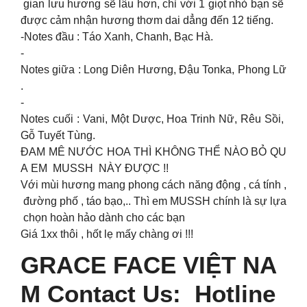
gian lưu hương sẽ lâu hơn, chỉ với 1 giọt nhỏ bạn sẽ
được cảm nhận hương thơm dai dẳng đến 12 tiếng.
-Notes đầu : Táo Xanh, Chanh, Bạc Hà.
-
Notes giữa : Long Diên Hương, Đậu Tonka, Phong Lữ
.
-
Notes cuối : Vani, Một Dược, Hoa Trinh Nữ, Rêu Sồi,
Gỗ Tuyết Tùng.
ĐAM MÊ NƯỚC HOA THÌ KHÔNG THỂ NÀO BỎ QU
A EM MUSSH NÀY ĐƯỢC !!
Với mùi hương mang phong cách năng động , cá tính ,
đường phố , táo bạo,.. Thì em MUSSH chính là sự lựa
chọn hoàn hảo dành cho các bạn
Giá 1xx thôi , hốt lẹ mấy chàng ơi !!!
GRACE FACE VIỆT NA
M Contact Us: Hotline