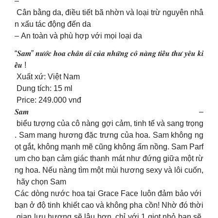
–
Cân bằng da, điều tiết bã nhờn và loại trừ nguyên nhâ
n xấu tác động đến da
– An toàn và phù hợp với mọi loại da
“𝑺𝒂𝒎” 𝒏𝒖̛𝒐̛́𝒄 𝒉𝒐𝒂 𝒄𝒉𝒂̂𝒏 𝒂́𝒊 𝒄𝒖̉𝒂 𝒏𝒉𝒖̛̃𝒏𝒈 𝒄𝒐̂ 𝒏𝒂̀𝒏𝒈 𝒕𝒊𝒆̂̉𝒖 𝒕𝒉𝒖̛ 𝒚𝒆̂𝒖 𝒌𝒊
𝒆̂̀𝒖 !
Xuất xứ: Việt Nam
Dung tích: 15 ml
Price: 249.000 vnđ
𝑺𝒂𝒎 –
biểu tượng của cô nàng gợi cảm, tinh tế và sang trọng
. Sam mang hương đặc trưng của hoa. Sam không ng
ọt gắt, không mạnh mẽ cũng không ấm nồng. Sam Parf
um cho bạn cảm giác thanh mát như đứng giữa một rừ
ng hoa. Nếu nàng tìm một mùi hương sexy và lôi cuốn,
hãy chọn Sam
Các dòng nước hoa tại Grace Face luôn đảm bảo với
bạn ở độ tinh khiết cao và không pha cồn! Nhờ đó thời
gian lưu hương sẽ lâu hơn, chỉ với 1 giọt nhỏ bạn sẽ