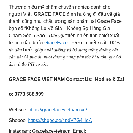
Thương hiệu mỹ phẩm chuyên nghiệp dành cho
người Việt,
GRACE FACE
định hướng đi đầu về giá
thành cũng như chất lượng sản phẩm, tại Grace Face
bạn sẽ “Không Lo Về Giá – Không Sợ Hàng Giả –
Chăm Sóc 5 Sao”.
𝐷𝑎̂̀𝑢 𝑔𝑜̣̂𝑖 thiên nhiên tinh chiết xuất
từ tinh dầu bưởi
GraceFace
:
Được chiết xuất 100%
𝑡𝑖𝑛 𝑑𝑎̂̀𝑢 bưởi 𝑔𝑖𝑢́𝑝 𝑛𝑢𝑜̂𝑖 𝑑𝑢̛𝑜̛̃𝑛𝑔 𝑣𝑎̀ 𝑏𝑜̂̉ 𝑠𝑢𝑛𝑔 𝑛𝑢̛̃𝑛𝑔 𝑑𝑢̛𝑜̛̃𝑛𝑔 𝑐𝑎̂́𝑡
𝑐𝑎̂̀𝑛 𝑡𝑖𝑒̂́𝑡 đ𝑒̂̉ 𝑝𝑢̣𝑐 𝑜̂̀𝑖, 𝑛𝑢𝑜̂𝑖 𝑑𝑢̛𝑜̛̃𝑛𝑔 𝑛𝑢̛̃𝑛𝑔 𝑝𝑎̂̀𝑛 𝑡𝑜́𝑐 𝑏𝑖̣ 𝑢̛ 𝑡𝑜̂̉𝑛, 𝑔𝑖𝑢̛̃ đ𝑜̣̂
𝑎̂̉𝑚 𝑣𝑎̀ đ𝑜̣̂ 𝑃𝐻 𝑐𝑜 𝑡𝑜́𝑐.
GRACE FACE VIỆT NAM Contact Us: Hotline & Zal
o: 0773.588.999
Website:
https://gracefacevietnam.vn/
Shopee:
https://shope.ee/4pdV7G4HdA
Instagram: Gracefacevietnam Email: