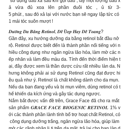
sử dụng dầu xả sau khi gội đầu , lấy một lượng dầu x
ả vừa đủ xoa lên phần đuôi tóc , ủ từ 3-
5 phút , sau đó xả lại với nước bạn sẽ ngay lập tức có
1 mái tóc suôn mượt !
𝑫𝒖̛𝒐̛̃𝒏𝒈 𝑫𝒂 𝑩𝒂̆̀𝒏𝒈 𝑹𝒆𝒕𝒊𝒏𝒐𝒍, 𝑫𝒆̂̃ Đ𝒆̣𝒑 𝑯𝒂𝒚 𝑫𝒆̂̃ 𝑻𝒐𝒂𝒏𝒈?
Gần đây, xu hướng dưỡng da bằng retinol bắt đầu nở
rộ. Retinol được biết đến là thành phần nổi tiếng với n
hiều công dụng như ngăn ngừa lão hóa, làm mờ các n
ếp nhăn và làm đều màu da. Tính đến thời điểm hiện t
ại, đây được xem là thần dược cứu rất nhiều làn da. N
hưng không phải ai sử dụng Retinol cũng đạt được hi
ệu quả như ý. Retinol là chất không dành cho da mụn.
Nếu da bạn đang yếu và bị mụn viêm, dùng retinol có t
hể khiến da kích ứng và gây tác dụng ngược.
Nắm bắt được vấn đề trên, Grace Face đã cho ra mắt
sản phẩm 𝑮𝑹𝑨𝑪𝑬 𝑭𝑨𝑪𝑬 𝑩𝑰𝑶𝑮𝑬𝑵𝑰𝑪 𝑹𝑬𝑻𝑰𝑵𝑶𝑳 1% v
ới các thành phần lành tính bổ trợ hoạt chất Retinol, có
công dụng dưỡng trắng, ngăn ngừa lão hóa, giúp làm
mờ các rãnh nhăn li ti trên da mặt, trả lại cho bạn làn d