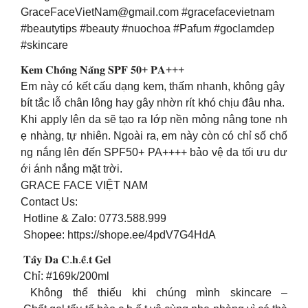
GraceFaceVietNam@gmail.com
#gracefacevietnam
#beautytips #beauty #nuochoa #Pafum #goclamdep
#skincare
𝐊𝐞𝐦 𝐂𝐡𝐨̂́𝐧𝐠 𝐍𝐚̆́𝐧𝐠 𝐒𝐏𝐅 𝟓𝟎+ 𝐏𝐀+++
Em này có kết cấu dạng kem, thấm nhanh, không gây
bít tắc lỗ chân lông hay gây nhờn rít khó chịu đâu nha.
Khi apply lên da sẽ tạo ra lớp nền mỏng nâng tone nh
ẹ nhàng, tự nhiên. Ngoài ra, em này còn có chỉ số chố
ng nắng lên đến SPF50+ PA++++ bảo vệ da tối ưu dư
ới ánh nắng mặt trời.
GRACE FACE VIỆT NAM
Contact Us:
Hotline & Zalo: 0773.588.999
Shopee: https://shope.ee/4pdV7G4HdA
𝐓𝐚̂̉𝐲 𝐃𝐚 𝐂.𝐡.𝐞̂́.𝐭 𝐆𝐞𝐥
Chỉ: #169k/200ml
Không thể thiếu khi chúng mình skincare –