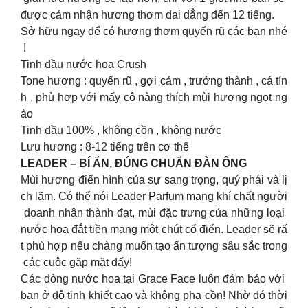
được cảm nhận hương thơm dai dẳng đến 12 tiếng.
Sở hữu ngay để có hương thơm quyến rũ các bạn nhé
!
Tinh dầu nước hoa Crush
Tone hương : quyến rũ , gợi cảm , trưởng thành , cá tín
h , phù hợp với mấy cô nàng thích mùi hương ngọt ng
ào
Tinh dầu 100% , không cồn , không nước
Lưu hương : 8-12 tiếng trên cơ thể
LEADER – BÍ ẨN, ĐÚNG CHUẨN ĐÀN ÔNG
Mùi hương điển hình của sự sang trọng, quý phái và lị
ch lãm. Có thể nói Leader Parfum mang khí chất người
doanh nhân thành đạt, mùi đặc trưng của những loại
nước hoa đắt tiền mang một chút cổ điển. Leader sẽ rấ
t phù hợp nếu chàng muốn tạo ấn tượng sâu sắc trong
các cuộc gặp mặt đấy!
Các dòng nước hoa tại Grace Face luôn đảm bảo với
bạn ở độ tinh khiết cao và không pha cồn! Nhờ đó thời