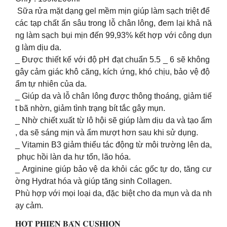
Sữa rửa mặt dạng gel mềm mịn giúp làm sạch triệt để
các tạp chất ẩn sâu trong lỗ chân lông, đem lại khả nă
ng làm sạch bụi mịn đến 99,93% kết hợp với công dụn
g làm dịu da.
_ Được thiết kế với độ pH đạt chuẩn 5.5 _ 6 sẽ không
gây cảm giác khô căng, kích ứng, khó chịu, bảo vệ độ
ẩm tự nhiên của da.
_ Giúp da và lỗ chân lông được thông thoáng, giảm tiế
t bã nhờn, giảm tình trạng bít tắc gây mụn.
_ Nhờ chiết xuất từ lô hội sẽ giúp làm dịu da và tạo ẩm
, da sẽ sáng mịn và ẩm mượt hơn sau khi sử dụng.
_ Vitamin B3 giảm thiểu tác động từ môi trường lên da,
phục hồi làn da hư tổn, lão hóa.
_ Arginine giúp bảo vệ da khỏi các gốc tự do, tăng cư
ờng Hydrat hóa và giúp tăng sinh Collagen.
Phù hợp với mọi loại da, đặc biệt cho da mụn và da nh
ạy cảm.
𝐇𝐎𝐓 𝐏𝐇𝐈𝐄̂𝐍 𝐁𝐀̉𝐍 𝐂𝐔𝐒𝐇𝐈𝐎𝐍