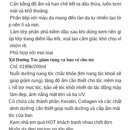
Cân bằng độ ẩm và hạn chế tiết ra dầu thừa, luôn tươi
mát và khô thoáng.
Phấn tiệp với màu da mang đến làn da tự nhiên tạo lớ
p nền lì và mịn.
Làm lớp phấn phủ kiềm dầu sau khi dùng kem nền gi
úp lớp trang điểm lâu trôi, xoá tan cảm giác khó chịu vì
nhờn rít.
Phù hợp với mọi loại
𝐗𝐢̣𝐭 𝐃𝐮̛𝐨̛̃𝐧𝐠 𝐓𝐨́𝐜 𝐠𝐢𝐚̉𝐦 𝐫𝐮̣𝐧𝐠 𝐯𝐚̀ 𝐛𝐚̉𝐨 𝐯𝐞̣̂ 𝐜𝐡𝐨 𝐭𝐨́𝐜
Chỉ: #199k/200ml
Nuôi dưỡng nang tóc chắc khỏe (khi nang tóc khoẻ sẽ
giúp giảm rụng), tăng độ ẩm cần thiết cho tóc mềm mạ
i, hỗ trợ mọc tóc, bảo vệ tóc khỏi nhiệt do tác động máy
làm đẹp, ánh nắng mặt trời và tia UV.
Có chứa các thành phần Keratin, Collagen và các chất
dinh dưỡng cần thiết giúp nuôi dưỡng và cấp ẩm mái
tóc của bạn
Kem nhà em quá HOT khách tranh nhau chốt đơn
Muốn da đẹp nhưng sợ tốn tiền