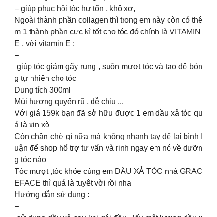
– giúp phục hồi tóc hư tổn , khô xơ,
Ngoài thành phần collagen thì trong em này còn có thê
m 1 thành phần cực kì tốt cho tóc đó chính là VITAMIN
E , với vitamin E :
–
giúp tóc giảm gãy rụng , suôn mượt tóc và tạo độ bón
g tự nhiên cho tóc,
Dung tích 300ml
Mùi hương quyến rũ , dễ chịu ,..
Với giá 159k bạn đã sở hữu được 1 em dầu xả tóc qu
á là xịn xò
Còn chần chờ gì nữa mà không nhanh tay để lại bình l
uận để shop hổ trợ tư vấn và rinh ngay em nó về dưỡn
g tóc nào
Tóc mượt ,tóc khỏe cùng em DẦU XẢ TÓC nhà GRAC
EFACE thì quá là tuyệt vời rồi nha
Hướng dẫn sử dụng :
–