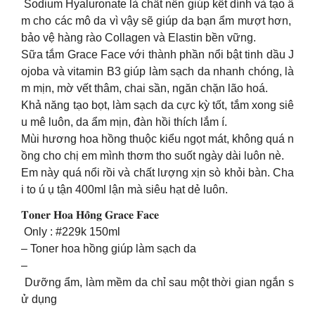
Sodium Hyaluronate là chất nền giúp kết dính và tạo ẩ
m cho các mô da vì vậy sẽ giúp da bạn ẩm mượt hơn,
bảo vệ hàng rào Collagen và Elastin bền vững.
Sữa tắm Grace Face với thành phần nổi bật tinh dầu J
ojoba và vitamin B3 giúp làm sạch da nhanh chóng, là
m mịn, mờ vết thâm, chai sần, ngăn chặn lão hoá.
Khả năng tạo bọt, làm sạch da cực kỳ tốt, tắm xong siê
u mê luôn, da ẩm mịn, đàn hồi thích lắm í.
Mùi hương hoa hồng thuộc kiểu ngọt mát, không quá n
ồng cho chị em mình thơm tho suốt ngày dài luôn nè.
Em này quá nổi rồi và chất lượng xịn sò khỏi bàn. Cha
i to ú ụ tận 400ml lận mà siêu hạt dẻ luôn.
𝐓𝐨𝐧𝐞𝐫 𝐇𝐨𝐚 𝐇𝐨̂̀𝐧𝐠 𝐆𝐫𝐚𝐜𝐞 𝐅𝐚𝐜𝐞
Only : #229k 150ml
– Toner hoa hồng giúp làm sạch da
–
Dưỡng ẩm, làm mềm da chỉ sau một thời gian ngắn s
ử dụng