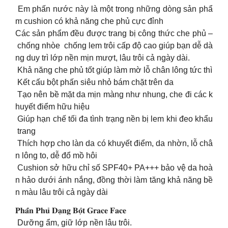
Em phấn nước này là một trong những dòng sản phẩ
m cushion có khả năng che phủ cực đỉnh
Các sản phẩm đều được trang bị công thức che phủ –
chống nhòe chống lem trôi cấp độ cao giúp bạn dễ dà
ng duy trì lớp nền mịn mượt, lâu trôi cả ngày dài.
Khả năng che phủ tốt giúp làm mờ lỗ chân lông tức thì
Kết cấu bột phấn siêu nhỏ bám chặt trên da
Tạo nên bề mặt da mịn màng như nhung, che đi các k
huyết điểm hữu hiệu
Giúp hạn chế tối đa tình trạng nền bị lem khi đeo khẩu
trang
Thích hợp cho làn da có khuyết điểm, da nhờn, lỗ châ
n lông to, dễ đổ mồ hôi
Cushion sở hữu chỉ số SPF40+ PA+++ bảo vệ da hoà
n hảo dưới ánh nắng, đồng thời làm tăng khả năng bề
n màu lâu trôi cả ngày dài
𝐏𝐡𝐚̂́𝐧 𝐏𝐡𝐮̉ 𝐃𝐚̣𝐧𝐠 𝐁𝐨̣̂𝐭 𝐆𝐫𝐚𝐜𝐞 𝐅𝐚𝐜𝐞
Dưỡng ẩm, giữ lớp nền lâu trôi.