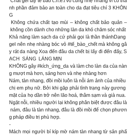
Chất gel tẩy tế bào c.h.ế.t vô cùng nhẹ nhàng vì có thà
nh phần đảm bảo an toàn cho da đạt tiêu chí 3 KHÔN
G
Không chứa chất tạo mùi – không chất bảo quản –
không cồn dành cho những làn da khó chăm sóc nhất
Khả năng làm sạch da cứ phải gọi là thần thánhDạng
gel nên nhẹ nhàng bóc vỏ #tế_bào_chết mà không gâ
y rát da nàng Xoa đến đâu da chết bị lấy đi đến đấy, S
ẠCH SÁNG LÁNG MỊN
KHÔNG gây #kích_ứng_da và làm cho làn da của nàn
g mượt mà hơn, sáng hơn và nhẹ nhàng hơn
Nám, tàn nhang, đồi mồi luôn là nỗi ám ảnh của nhiều
chị em phụ nữ. Bởi khi gặp phải tình trạng này gương
mặt của họ dần trở nên lão hoá, thâm sạm và già nua.
Ngặt nỗi, nhiều người lại không phân biệt được đâu là
nám, đâu là tàn nhang, đâu là đồi mồi để chọn phươn
g pháp điều trị phù hợp.
-
Mách mọi người bí kíp mờ nám tàn nhang từ sản phẩ