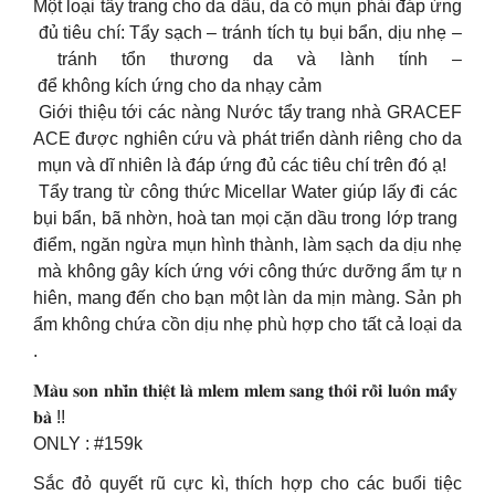
Một loại tẩy trang cho da dầu, da có mụn phải đáp ứng
đủ tiêu chí: Tẩy sạch – tránh tích tụ bụi bẩn, dịu nhẹ –
tránh tổn thương da và lành tính –
để không kích ứng cho da nhạy cảm
Giới thiệu tới các nàng Nước tẩy trang nhà GRACEF
ACE được nghiên cứu và phát triển dành riêng cho da
mụn và dĩ nhiên là đáp ứng đủ các tiêu chí trên đó ạ!
Tẩy trang từ công thức Micellar Water giúp lấy đi các
bụi bẩn, bã nhờn, hoà tan mọi cặn dầu trong lớp trang
điểm, ngăn ngừa mụn hình thành, làm sạch da dịu nhẹ
mà không gây kích ứng với công thức dưỡng ẩm tự n
hiên, mang đến cho bạn một làn da mịn màng. Sản ph
ẩm không chứa cồn dịu nhẹ phù hợp cho tất cả loại da
.
𝐌𝐚̀𝐮 𝐬𝐨𝐧 𝐧𝐡𝐢̀𝐧 𝐭𝐡𝐢𝐞̣̂𝐭 𝐥𝐚̀ 𝐦𝐥𝐞𝐦 𝐦𝐥𝐞𝐦 𝐬𝐚𝐧𝐠 𝐭𝐡𝐨̂𝐢 𝐫𝐨̂̀𝐢 𝐥𝐮𝐨̂𝐧 𝐦𝐚̂́𝐲
𝐛𝐚̀ !!
ONLY : #159k
Sắc đỏ quyết rũ cực kì, thích hợp cho các buổi tiệc