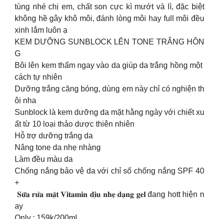
tùng nhé chị em, chất son cực kì mướt và lì, đặc biệt
không hề gây khô môi, đánh lòng môi hay full môi đều
xinh lắm luôn ạ
KEM DƯỠNG SUNBLOCK LÊN TONE TRẮNG HỒN
G
Bôi lên kem thấm ngay vào da giúp da trắng hồng một
cách tự nhiên
Dưỡng trắng căng bóng, dùng em này chỉ có nghiện th
ôi nha
Sunblock là kem dưỡng da mặt hằng ngày với chiết xu
ất từ 10 loại thảo dược thiên nhiên
Hỗ trợ dưỡng trắng da
Nâng tone da nhẹ nhàng
Làm đều màu da
Chống nắng bảo vệ da với chỉ số chống nắng SPF 40
+
𝐒𝐮̛̃𝐚 𝐫𝐮̛̉𝐚 𝐦𝐚̣̆𝐭 𝐕𝐢𝐭𝐚𝐦𝐢𝐧 𝐝𝐢̣𝐮 𝐧𝐡𝐞̣ 𝐝𝐚̣𝐧𝐠 𝐠𝐞𝐥 đang hott hiện n
ay
Only : 159k/200ml