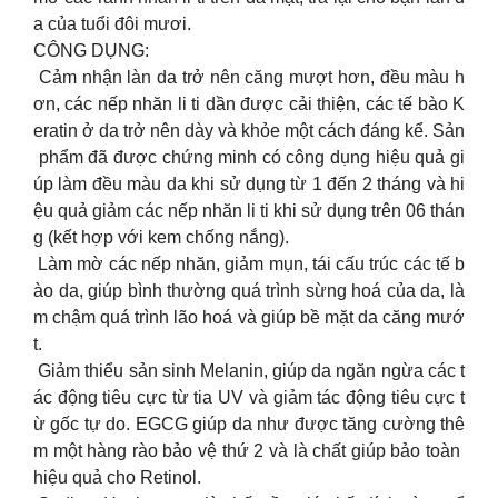
a của tuổi đôi mươi.
CÔNG DỤNG:
Cảm nhận làn da trở nên căng mượt hơn, đều màu h
ơn, các nếp nhăn li ti dần được cải thiện, các tế bào K
eratin ở da trở nên dày và khỏe một cách đáng kể. Sản
phẩm đã được chứng minh có công dụng hiệu quả gi
úp làm đều màu da khi sử dụng từ 1 đến 2 tháng và hi
ệu quả giảm các nếp nhăn li ti khi sử dụng trên 06 thán
g (kết hợp với kem chống nắng).
Làm mờ các nếp nhăn, giảm mụn, tái cấu trúc các tế b
ào da, giúp bình thường quá trình sừng hoá của da, là
m chậm quá trình lão hoá và giúp bề mặt da căng mướ
t.
Giảm thiểu sản sinh Melanin, giúp da ngăn ngừa các t
ác động tiêu cực từ tia UV và giảm tác động tiêu cực t
ừ gốc tự do. EGCG giúp da như được tăng cường thê
m một hàng rào bảo vệ thứ 2 và là chất giúp bảo toàn
hiệu quả cho Retinol.