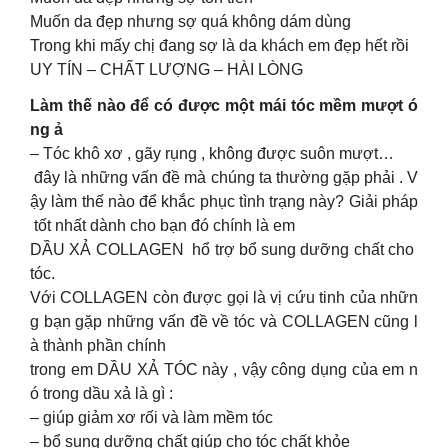
Muốn da đẹp nhưng sợ quá không dám dùng
Trong khi mấy chị đang sợ là da khách em đẹp hết rồi
UY TÍN – CHẤT LƯỢNG – HÀI LÒNG
Làm thế nào để có được một mái tóc mềm mượt ó
ng ả
– Tóc khô xơ , gãy rụng , không được suôn mượt…
đây là những vấn đề mà chúng ta thường gặp phải . V
ậy làm thế nào để khắc phục tình trạng này? Giải pháp
tốt nhất dành cho bạn đó chính là em
DẦU XẢ COLLAGEN hổ trợ bổ sung dưỡng chất cho
tóc.
Với COLLAGEN còn được gọi là vị cứu tinh của nhữn
g bạn gặp những vấn đề về tóc và COLLAGEN cũng l
à thành phần chính
trong em DẦU XẢ TÓC này , vậy công dụng của em n
ó trong dầu xả là gì :
– giúp giảm xơ rối và làm mềm tóc
– bổ sung dưỡng chất giúp cho tóc chất khỏe