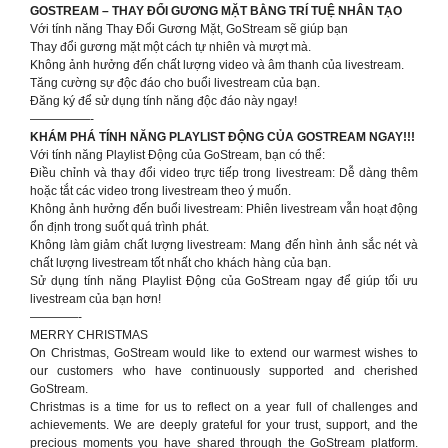
GOSTREAM – THAY ĐỔI GƯƠNG MẶT BẰNG TRÍ TUỆ NHÂN TẠO
Với tính năng Thay Đổi Gương Mặt, GoStream sẽ giúp bạn
Thay đổi gương mặt một cách tự nhiên và mượt mà.
Không ảnh hưởng đến chất lượng video và âm thanh của livestream.
Tăng cường sự độc đáo cho buổi livestream của bạn.
Đăng ký để sử dụng tính năng độc đáo này ngay!
—————-
KHÁM PHÁ TÍNH NĂNG PLAYLIST ĐỘNG CỦA GOSTREAM NGAY!!!
Với tính năng Playlist Động của GoStream, bạn có thể:
Điều chỉnh và thay đổi video trực tiếp trong livestream: Dễ dàng thêm
hoặc tắt các video trong livestream theo ý muốn.
Không ảnh hưởng đến buổi livestream: Phiên livestream vẫn hoạt động
ổn định trong suốt quá trình phát.
Không làm giảm chất lượng livestream: Mang đến hình ảnh sắc nét và
chất lượng livestream tốt nhất cho khách hàng của bạn.
Sử dụng tính năng Playlist Động của GoStream ngay để giúp tối ưu
livestream của bạn hơn!
————-
MERRY CHRISTMAS
On Christmas, GoStream would like to extend our warmest wishes to
our customers who have continuously supported and cherished
GoStream.
Christmas is a time for us to reflect on a year full of challenges and
achievements. We are deeply grateful for your trust, support, and the
precious moments you have shared through the GoStream platform.