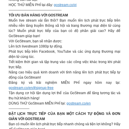
HỌC THỬ MIỄN PHÍ tại đây:
gostream.co/vi
———————————————-
TỐI ƯU BÁN HÀNG VỚI GOSTREAM
Muốn live stream vài lần thôi? Bạn muốn lên lịch phát trực tiếp trên
nhiều nền tảng truyền thông xã hội và trang thương mại điện tử cùng
lúc? Muốn phát trực tiếp của bạn có độ phân giải cao? Hãy để
GoStream giúp bạn!
Với GoStream, bạn sẽ nhận được:
Lên lịch livestream 1080p tự động.
Phát trực tiếp trên Facebook, YouTube và các ứng dụng thương mại
điện tử cùng lúc.
Tiết kiệm thời gian và tập trung vào các công việc khác trong khi phát
trực tiếp.
Nâng cao hiệu quả kinh doanh với tính năng lên lịch phát trực tiếp tự
động của GoStream!
Đăng ký và trải nghiệm MIỄN PHÍ ngay hôm nay tại:
gostream.co/en/#signup-free
Tận dụng cơ hội tận dụng lợi thế của GoStream để tăng tương tác và
thu hút khách hàng!
DÙNG THỬ GoStream MIỄN PHÍ tại:
gostream.co/en
——————
ĐẶT LỊCH TRỰC TIẾP CỦA BẠN MỘT CÁCH TỰ ĐỘNG VÀ ĐƠN
GIẢN VỚI GOSTREAM
Bạn có muốn lên lịch phát trực tiếp nhanh chóng và tiện lợi không? Hãy