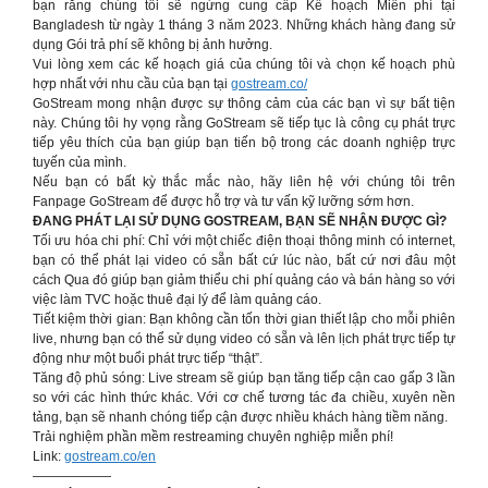
bạn rằng chúng tôi sẽ ngừng cung cấp Kế hoạch Miễn phí tại
Bangladesh từ ngày 1 tháng 3 năm 2023. Những khách hàng đang sử
dụng Gói trả phí sẽ không bị ảnh hưởng.
Vui lòng xem các kế hoạch giá của chúng tôi và chọn kế hoạch phù
hợp nhất với nhu cầu của bạn tại
gostream.co/
GoStream mong nhận được sự thông cảm của các bạn vì sự bất tiện
này. Chúng tôi hy vọng rằng GoStream sẽ tiếp tục là công cụ phát trực
tiếp yêu thích của bạn giúp bạn tiến bộ trong các doanh nghiệp trực
tuyến của mình.
Nếu bạn có bất kỳ thắc mắc nào, hãy liên hệ với chúng tôi trên
Fanpage GoStream để được hỗ trợ và tư vấn kỹ lưỡng sớm hơn.
ĐANG PHÁT LẠI SỬ DỤNG GOSTREAM, BẠN SẼ NHẬN ĐƯỢC GÌ?
Tối ưu hóa chi phí: Chỉ với một chiếc điện thoại thông minh có internet,
bạn có thể phát lại video có sẵn bất cứ lúc nào, bất cứ nơi đâu một
cách Qua đó giúp bạn giảm thiểu chi phí quảng cáo và bán hàng so với
việc làm TVC hoặc thuê đại lý để làm quảng cáo.
Tiết kiệm thời gian: Bạn không cần tốn thời gian thiết lập cho mỗi phiên
live, nhưng bạn có thể sử dụng video có sẵn và lên lịch phát trực tiếp tự
động như một buổi phát trực tiếp “thật”.
Tăng độ phủ sóng: Live stream sẽ giúp bạn tăng tiếp cận cao gấp 3 lần
so với các hình thức khác. Với cơ chế tương tác đa chiều, xuyên nền
tảng, bạn sẽ nhanh chóng tiếp cận được nhiều khách hàng tiềm năng.
Trải nghiệm phần mềm restreaming chuyên nghiệp miễn phí!
Link:
gostream.co/en
——————