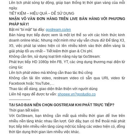
Lên lịch phát sóng tự động, giúp bạn thống trị thời gian vàng của mỗi
ngày.
TIẾT KIỆM – HIỆU QUẢ – DỄ SỬ DỤNG
NHẬN VÔ VÀN ĐƠN HÀNG TRÊN LIVE BÁN HÀNG VỚI PHƯƠNG
PHÁP NÀY!
Bật mí “bí mật” tại đây:
gostream.co/en
Bán hàng trực tiếp được xem là một lợi thế so với các hình thức kinh
doanh online khác. Nhưng một mình như vậy vẫn chưa đủ! Để tăng X3,
X5, việc phát lại video hiện có lên nhiều kênh vào thời điểm vàng là
giải pháp tối ưu nhất – Tiết kiệm thời gian & Chi phí.
Không cần tìm, sử dụng loạt tính năng này tại GoStream:
Phát trực tiếp HD 1080p trên FB, YT, các ứng dụng thương mại điện tử
cùng lúc
Lên lịch phát video mà không cần thao tác thủ công
Không cần tải lên video, restream video có sẵn qua URL video từ
Facebook hoặc YouTube,…
Thao tác dễ dàng, giao diện thân thiện với người dùng
Liên hệ ngay để được tư vấn:
shopee.vn?gostudio.co
——————
TẠI SAO BẠN NÊN CHỌN GOSTREAM KHI PHÁT TRỰC TIẾP?
Thời gian tiết kiệm
Với GoStream, bạn không cần mất quá nhiều thời gian để live trên
nhiều nền tảng khác nhau lần lượt. Giờ đây, bạn có thể thoải mái phát
trực tiếp trên nhiều nền tảng cùng một lúc bằng các video hiện có, đồng
thời tận dụng thời gian làm nhiều việc khác.