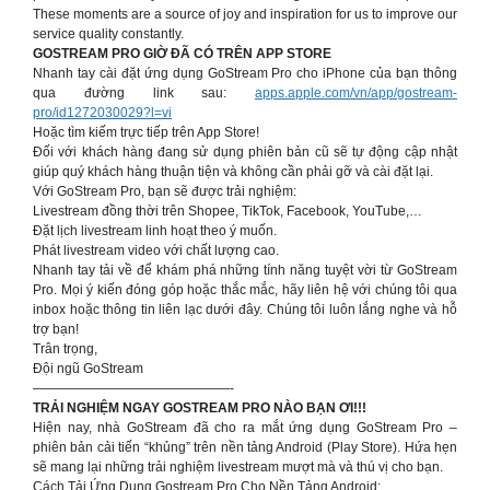
These moments are a source of joy and inspiration for us to improve our
service quality constantly.
GOSTREAM PRO GIỜ ĐÃ CÓ TRÊN APP STORE
Nhanh tay cài đặt ứng dụng GoStream Pro cho iPhone của bạn thông
qua đường link sau:
apps.apple.com/vn/app/gostream-
pro/id1272030029?l=vi
Hoặc tìm kiếm trực tiếp trên App Store!
Đối với khách hàng đang sử dụng phiên bản cũ sẽ tự động cập nhật
giúp quý khách hàng thuận tiện và không cần phải gỡ và cài đặt lại.
Với GoStream Pro, bạn sẽ được trải nghiệm:
Livestream đồng thời trên Shopee, TikTok, Facebook, YouTube,…
Đặt lịch livestream linh hoạt theo ý muốn.
Phát livestream video với chất lượng cao.
Nhanh tay tải về để khám phá những tính năng tuyệt vời từ GoStream
Pro. Mọi ý kiến đóng góp hoặc thắc mắc, hãy liên hệ với chúng tôi qua
inbox hoặc thông tin liên lạc dưới đây. Chúng tôi luôn lắng nghe và hỗ
trợ bạn!
Trân trọng,
Đội ngũ GoStream
———————————————-
TRẢI NGHIỆM NGAY GOSTREAM PRO NÀO BẠN ƠI!!!
Hiện nay, nhà GoStream đã cho ra mắt ứng dụng GoStream Pro –
phiên bản cải tiến “khủng” trên nền tảng Android (Play Store). Hứa hẹn
sẽ mang lại những trải nghiệm livestream mượt mà và thú vị cho bạn.
Cách Tải Ứng Dụng Gostream Pro Cho Nền Tảng Android: