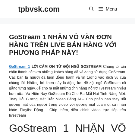
Skip
tpbvsk.com
to
Menu
content
GoStream 1 NHẬN VÔ VÀN ĐƠN
HÀNG TRÊN LIVE BÁN HÀNG VỚI
PHƯƠNG PHÁP NÀY!
GoStream 1
LỜI CẢM ƠN TỪ ĐỘI NGŨ GOSTREAM
Chúng tôi xin
chân thành cảm ơn những khách hàng đã và đang sử dụng GoStream.
Các bạn là người đã luôn đồng hành và tin tưởng vào dịch vụ của
chúng tôi. Những lời khen này là động lực để đội ngũ GoStream cố
gắng từng ngày, để cho ra mắt những tính năng hỗ trợ livestream nhiều
hơn nữa. Và Hiện Nay GoStream Đã Cho Ra Mắt Hai Tính Năng Mới:
Thay Đổi Gương Mặt Trên Video Bằng AI – Cho phép bạn thay đổi
gương mặt của người trong video với gương mặt của một cá nhân
khác. Playlist Động – Giúp thêm, điều chỉnh video trực tiếp trên
livestream
GoStream 1 NHẬN VÔ