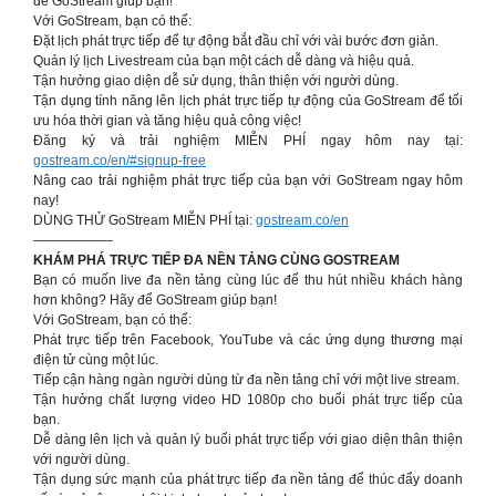
để GoStream giúp bạn!
Với GoStream, bạn có thể:
Đặt lịch phát trực tiếp để tự động bắt đầu chỉ với vài bước đơn giản.
Quản lý lịch Livestream của bạn một cách dễ dàng và hiệu quả.
Tận hưởng giao diện dễ sử dụng, thân thiện với người dùng.
Tận dụng tính năng lên lịch phát trực tiếp tự động của GoStream để tối
ưu hóa thời gian và tăng hiệu quả công việc!
Đăng ký và trải nghiệm MIỄN PHÍ ngay hôm nay tại:
gostream.co/en/#signup-free
Nâng cao trải nghiệm phát trực tiếp của bạn với GoStream ngay hôm
nay!
DÙNG THỬ GoStream MIỄN PHÍ tại:
gostream.co/en
——————
KHÁM PHÁ TRỰC TIẾP ĐA NỀN TẢNG CÙNG GOSTREAM
Bạn có muốn live đa nền tảng cùng lúc để thu hút nhiều khách hàng
hơn không? Hãy để GoStream giúp bạn!
Với GoStream, bạn có thể:
Phát trực tiếp trên Facebook, YouTube và các ứng dụng thương mại
điện tử cùng một lúc.
Tiếp cận hàng ngàn người dùng từ đa nền tảng chỉ với một live stream.
Tận hưởng chất lượng video HD 1080p cho buổi phát trực tiếp của
bạn.
Dễ dàng lên lịch và quản lý buổi phát trực tiếp với giao diện thân thiện
với người dùng.
Tận dụng sức mạnh của phát trực tiếp đa nền tảng để thúc đẩy doanh