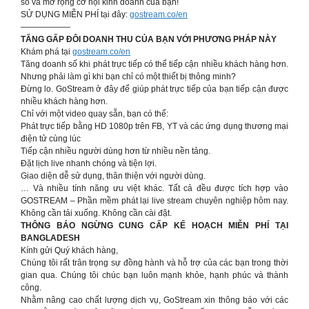
số và mở rộng cơ hội kinh doanh của bạn!
SỬ DỤNG MIỄN PHÍ tại đây:
gostream.co/en
——————
TĂNG GẤP ĐÔI DOANH THU CỦA BẠN VỚI PHƯƠNG PHÁP NÀY
Khám phá tại
gostream.co/en
Tăng doanh số khi phát trực tiếp có thể tiếp cận nhiều khách hàng hơn.
Nhưng phải làm gì khi bạn chỉ có một thiết bị thông minh?
Đừng lo. GoStream ở đây để giúp phát trực tiếp của bạn tiếp cận được
nhiều khách hàng hơn.
Chỉ với một video quay sẵn, bạn có thể:
Phát trực tiếp bằng HD 1080p trên FB, YT và các ứng dụng thương mại
điện tử cùng lúc
Tiếp cận nhiều người dùng hơn từ nhiều nền tảng.
Đặt lịch live nhanh chóng và tiện lợi.
Giao diện dễ sử dụng, thân thiện với người dùng.
… Và nhiều tính năng ưu việt khác. Tất cả đều được tích hợp vào
GOSTREAM – Phần mềm phát lại live stream chuyên nghiệp hôm nay.
Không cần tải xuống. Không cần cài đặt.
THÔNG BÁO NGỪNG CUNG CẤP KẾ HOẠCH MIỄN PHÍ TẠI
BANGLADESH
Kính gửi Quý khách hàng,
Chúng tôi rất trân trọng sự đồng hành và hỗ trợ của các bạn trong thời
gian qua. Chúng tôi chúc bạn luôn mạnh khỏe, hạnh phúc và thành
công.
Nhằm nâng cao chất lượng dịch vụ, GoStream xin thông báo với các