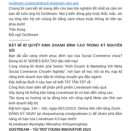
gostream.co/app/android-gostream-app.apk
Chúng tôi cam kết sẽ mang đến cho bạn trải nghiệm tốt nhất và cảm ơn
bạn đã luôn ủng hộ GoStream. Mọi ý kiến đóng góp hoặc thắc mắc, xin
vui lòng liên hệ với chúng tôi bằng cách inbox hoặc thông tin liên lạc
phía dưới!
Trân trọng,
Đội ngũ GoStream
——————
BẬT MÍ BÍ QUYẾT KINH DOANH ĐỈNH CAO TRONG KỶ NGUYÊN
SỐ!
Bạn đã sẵn sàng chinh phục đỉnh cao của Social Commerce chưa?
Đừng bỏ lỡ SERIES ĐÀO TẠO đặc biệt này!
Cùng chúng tôi khám phá Series “Kinh Doanh & Marketing Với Meta
Social Commerce Chuyên Nghiệp”, nơi bạn sẽ học hỏi và thu nạp kỹ
năng kinh doanh trực tiếp từ những chuyên gia đầu ngành.
Đặc biệt tại Buổi 4 này, bạn sẽ biết TẤT TẦN TẬT về:
Công thức toàn diện để phân phối phiên Livestream hiệu quả.
Xây dựng hệ thống bán hàng Livestream từ cơ bản đến nâng cao.
Tận dụng xu hướng và tự động hóa với công nghệ Meta vào lĩnh vực
kinh doanh tiếp thị.
Đặt lịch ngay: 14h – 16h, ngày 06/12/2023. Online trên nền tảng Zoom.
ĐĂNG KÝ NGAY tại shopxuhuong.com/gostream-1/ để khám phá tiềm
năng vô hạn của Livestream 4.0 bạn nhé!!!
#Livestream #tuongtac #khoahoc #chuyennghiep
GOSTREAM – TÀI TRỢ YOUNG INNOVATOR 2023