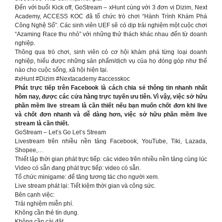
Đến với buổi Kick off, GoStream – xHunt cùng với 3 đơn vị Dizim, Next
Academy, ACCESS KOC đã tổ chức trò chơi “Hành Trình Khám Phá
Công Nghệ Số”. Các sinh viên UEF sẽ có dịp trải nghiệm một cuộc chơi
“Azaming Race thu nhỏ” với những thử thách khác nhau đến từ doanh
nghiệp.
Thông qua trò chơi, sinh viên có cơ hội khám phá từng loại doanh
nghiệp, hiểu được những sản phẩm/dịch vụ của họ đóng góp như thế
nào cho cuộc sống, xã hội hiện tại.
#xHunt #Dizim #Nextacademy #accesskoc
Phát trực tiếp trên Facebook là cách chia sẻ thông tin nhanh nhất
hôm nay, được các cửa hàng trực tuyến ưu tiên. Vì vậy, việc sở hữu
phần mềm live stream là cần thiết nếu bạn muốn chốt đơn khi live
và chốt đơn nhanh và dễ dàng hơn, việc sở hữu phần mềm live
stream là cần thiết.
GoStream – Let’s Go Let’s Stream
Livestream trên nhiều nền tảng Facebook, YouTube, Tiki, Lazada,
Shopee,…
Thiết lập thời gian phát trực tiếp: các video trên nhiều nền tảng cùng lúc
Video có sẵn đang phát trực tiếp: video có sẵn.
Tổ chức minigame: để tăng tương tác cho người xem.
Live stream phát lại: Tiết kiệm thời gian và công sức.
Bên cạnh việc:
Trải nghiệm miễn phí.
Không cần thẻ tín dụng.
Không cần cài đặt.