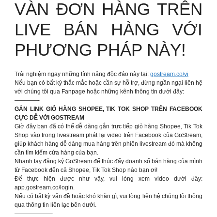
VÀN ĐƠN HÀNG TRÊN
LIVE BÁN HÀNG VỚI
PHƯƠNG PHÁP NÀY!
Trải nghiệm ngay những tính năng độc đáo này tại:
gostream.co/vi
Nếu bạn có bất kỳ thắc mắc hoặc cần sự hỗ trợ, đừng ngần ngại liên hệ
với chúng tôi qua Fanpage hoặc những kênh thông tin dưới đây:
————-
GẮN LINK GIỎ HÀNG SHOPEE, TIK TOK SHOP TRÊN FACEBOOK
CỰC DỄ VỚI GOSTREAM
Giờ đây bạn đã có thể dễ dàng gắn trực tiếp giỏ hàng Shopee, Tik Tok
Shop vào trong livestream phát lại video trên Facebook của GoStream,
giúp khách hàng dễ dàng mua hàng trên phiên livestream đó mà không
cần tìm kiếm cửa hàng của bạn.
Nhanh tay đăng ký GoStream để thúc đẩy doanh số bán hàng của mình
từ Facebook đến cả Shopee, Tik Tok Shop nào bạn ơi!
Để thực hiện được như vậy, vui lòng xem video dưới đây:
app.gostream.co/login.
Nếu có bất kỳ vấn đề hoặc khó khăn gì, vui lòng liên hệ chúng tôi thông
qua thông tin liên lạc bên dưới.
——————–