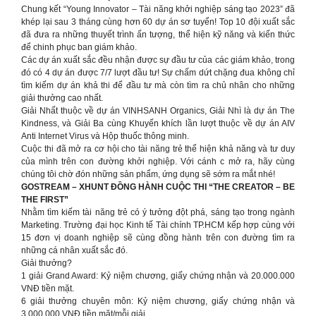
Chung kết “Young Innovator – Tài năng khởi nghiệp sáng tạo 2023” đã
khép lại sau 3 tháng cùng hơn 60 dự án sơ tuyển! Top 10 đội xuất sắc
đã đưa ra những thuyết trình ấn tượng, thể hiện kỹ năng và kiến thức
để chinh phục ban giám khảo.
Các dự án xuất sắc đều nhận được sự đầu tư của các giám khảo, trong
đó có 4 dự án được 7/7 lượt đầu tư! Sự chấm dứt chặng đua không chỉ
tìm kiếm dự án khả thi để đầu tư mà còn tìm ra chủ nhân cho những
giải thưởng cao nhất.
Giải Nhất thuộc về dự án VINHSANH Organics, Giải Nhì là dự án The
Kindness, và Giải Ba cùng Khuyến khích lần lượt thuộc về dự án AIV
Anti Internet Virus và Hộp thuốc thông minh.
Cuộc thi đã mở ra cơ hội cho tài năng trẻ thể hiện khả năng và tư duy
của mình trên con đường khởi nghiệp. Với cánh c mở ra, hãy cùng
chúng tôi chờ đón những sản phẩm, ứng dụng sẽ sớm ra mắt nhé!
GOSTREAM – XHUNT ĐỒNG HÀNH CUỘC THI “THE CREATOR – BE
THE FIRST”
Nhằm tìm kiếm tài năng trẻ có ý tưởng đột phá, sáng tạo trong ngành
Marketing. Trường đại học Kinh tế Tài chính TP.HCM kếp hợp cùng với
15 đơn vị doanh nghiệp sẽ cùng đồng hành trên con đường tìm ra
những cá nhân xuất sắc đó.
Giải thưởng?
1 giải Grand Award: Kỷ niệm chương, giấy chứng nhận và 20.000.000
VNĐ tiền mặt.
6 giải thưởng chuyên môn: Kỷ niệm chương, giấy chứng nhận và
3.000.000 VNĐ tiền mặt/mỗi giải