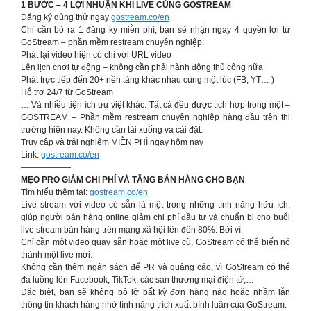
1 BƯỚC – 4 LỢI NHUẬN KHI LIVE CÙNG GOSTREAM
Đăng ký dùng thử ngay
gostream.co/en
Chỉ cần bỏ ra 1 đăng ký miễn phí, bạn sẽ nhận ngay 4 quyền lợi từ
GoStream – phần mềm restream chuyên nghiệp:
Phát lại video hiện có chỉ với URL video
Lên lịch chơi tự động – không cần phải hành động thủ công nữa
Phát trực tiếp đến 20+ nền tảng khác nhau cùng một lúc (FB, YT… )
Hỗ trợ 24/7 từ GoStream
… Và nhiều tiện ích ưu việt khác. Tất cả đều được tích hợp trong một –
GOSTREAM – Phần mềm restream chuyên nghiệp hàng đầu trên thị
trường hiện nay. Không cần tải xuống và cài đặt.
Truy cập và trải nghiệm MIỄN PHÍ ngay hôm nay
Link:
gostream.co/en
——————
MẸO PRO GIẢM CHI PHÍ VÀ TĂNG BÁN HÀNG CHO BẠN
Tìm hiểu thêm tại:
gostream.co/en
Live stream với video có sẵn là một trong những tính năng hữu ích,
giúp người bán hàng online giảm chi phí đầu tư và chuẩn bị cho buổi
live stream bán hàng trên mạng xã hội lên đến 80%. Bởi vì:
Chỉ cần một video quay sẵn hoặc một live cũ, GoStream có thể biến nó
thành một live mới.
Không cần thêm ngân sách để PR và quảng cáo, vì GoStream có thể
đa luồng lên Facebook, TikTok, các sàn thương mại điện tử,…
Đặc biệt, bạn sẽ không bỏ lỡ bất kỳ đơn hàng nào hoặc nhầm lẫn
thông tin khách hàng nhờ tính năng trích xuất bình luận của GoStream.