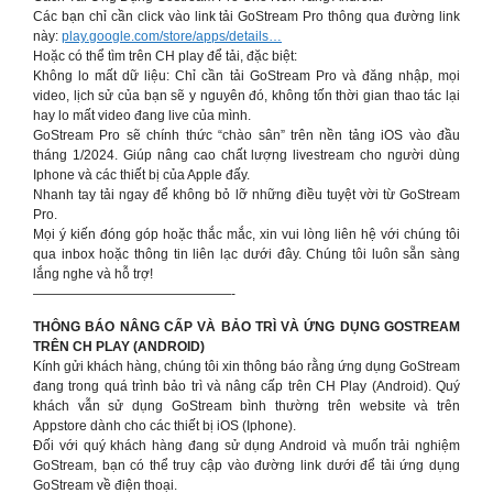
Các bạn chỉ cần click vào link tải GoStream Pro thông qua đường link
này:
play.google.com/store/apps/details…
Hoặc có thể tìm trên CH play để tải, đặc biệt:
Không lo mất dữ liệu: Chỉ cần tải GoStream Pro và đăng nhập, mọi
video, lịch sử của bạn sẽ y nguyên đó, không tốn thời gian thao tác lại
hay lo mất video đang live của mình.
GoStream Pro sẽ chính thức “chào sân” trên nền tảng iOS vào đầu
tháng 1/2024. Giúp nâng cao chất lượng livestream cho người dùng
Iphone và các thiết bị của Apple đấy.
Nhanh tay tải ngay để không bỏ lỡ những điều tuyệt vời từ GoStream
Pro.
Mọi ý kiến đóng góp hoặc thắc mắc, xin vui lòng liên hệ với chúng tôi
qua inbox hoặc thông tin liên lạc dưới đây. Chúng tôi luôn sẵn sàng
lắng nghe và hỗ trợ!
———————————————-
THÔNG BÁO NÂNG CẤP VÀ BẢO TRÌ VÀ ỨNG DỤNG GOSTREAM
TRÊN CH PLAY (ANDROID)
Kính gửi khách hàng, chúng tôi xin thông báo rằng ứng dụng GoStream
đang trong quá trình bảo trì và nâng cấp trên CH Play (Android). Quý
khách vẫn sử dụng GoStream bình thường trên website và trên
Appstore dành cho các thiết bị iOS (Iphone).
Đối với quý khách hàng đang sử dụng Android và muốn trải nghiệm
GoStream, bạn có thể truy cập vào đường link dưới để tải ứng dụng
GoStream về điện thoại.