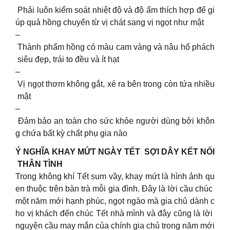
Phải luôn kiểm soát nhiệt độ và độ ẩm thích hợp để gi
úp quả hồng chuyển từ vị chát sang vị ngọt như mật
–
Thành phẩm hồng có màu cam vàng và nâu hổ phách
siêu đẹp, trái to đều và ít hạt
–
Vị ngọt thơm không gắt, xé ra bên trong còn tứa nhiều
mật
–
Đảm bảo an toàn cho sức khỏe người dùng bởi khôn
g chứa bất kỳ chất phụ gia nào
Ý NGHĨA KHAY MỨT NGÀY TẾT SỢI DÂY KẾT NỐI
THÂN TÌNH
Trong không khí Tết sum vầy, khay mứt là hình ảnh qu
en thuộc trên bàn trà mỗi gia đình. Đây là lời cầu chúc
một năm mới hạnh phúc, ngọt ngào mà gia chủ dành c
ho vị khách đến chúc Tết nhà mình và đây cũng là lời
nguyện cầu may mắn của chính gia chủ trong năm mới