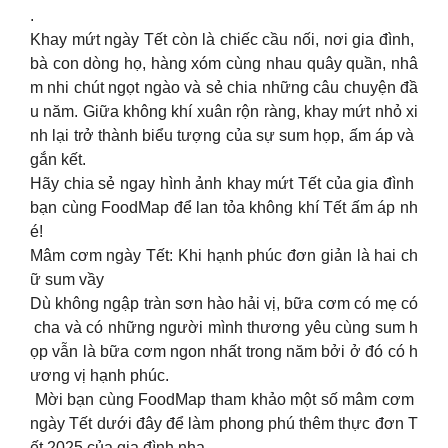
.
Khay mứt ngày Tết còn là chiếc cầu nối, nơi gia đình,
bà con dòng họ, hàng xóm cùng nhau quây quần, nhâ
m nhi chút ngọt ngào và sẻ chia những câu chuyện đầ
u năm. Giữa không khí xuân rộn ràng, khay mứt nhỏ xi
nh lại trở thành biểu tượng của sự sum họp, ấm áp và
gắn kết.
Hãy chia sẻ ngay hình ảnh khay mứt Tết của gia đình
bạn cùng FoodMap để lan tỏa không khí Tết ấm áp nh
é!
Mâm cơm ngày Tết: Khi hạnh phúc đơn giản là hai ch
ữ sum vầy
Dù không ngập tràn sơn hào hải vị, bữa cơm có mẹ có
cha và có những người mình thương yêu cùng sum h
ọp vẫn là bữa cơm ngon nhất trong năm bởi ở đó có h
ương vị hạnh phúc.
Mời bạn cùng FoodMap tham khảo một số mâm cơm
ngày Tết dưới đây để làm phong phú thêm thực đơn T
ết 2025 của gia đình nha.