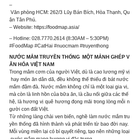
–
Văn phòng HCM: 262/3 Lũy Bán Bích, Hòa Thạnh, Qu
ận Tân Phú.
– Website: https://foodmap.asia/
– Hotline: 028.7770.2614 (8:30AM – 5:30PM)
#FoodMap #CatHai #nuocmam #truyenthong
NƯỚC MẮM TRUYỀN THỐNG MỘT MẢNH GHÉP V
ĂN HÓA VIỆT NAM
Trong mâm cơm của người Việt, dù là cao lương mỹ vị
hay món ăn dân dã, đều không thể thiếu đi bát nước
mắm đậm đà. Nước mắm không chỉ là một loại gia vị,
mà còn là linh hồn của bữa ăn, là cầu nối giữa các thế
hệ, là hương vị quê hương đọng mãi trong lòng mỗi n
gười con đất Việt.
Từ những làng chài ven biển, nghề làm nước mắm tru
yền thống đã hình thành và phát triển từ bao đời nay.
Mỗi vùng miền lại có bí quyết riêng, tạo nên những loại
nước mắm mang hương vị đặc trưng.