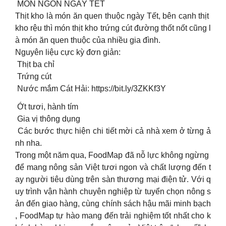
MÓN NGON NGÀY TẾT
Thịt kho là món ăn quen thuộc ngày Tết, bên cạnh thịt
kho rệu thì món thịt kho trứng cút đường thốt nốt cũng l
à món ăn quen thuộc của nhiều gia đình.
Nguyên liệu cực kỳ đơn giản:
Thịt ba chỉ
Trứng cút
Nước mắm Cát Hải: https://bit.ly/3ZKKf3Y
Ớt tươi, hành tím
Gia vị thông dụng
Các bước thực hiện chi tiết mời cả nhà xem ở từng ả
nh nha.
Trong một năm qua, FoodMap đã nỗ lực không ngừng
để mang nông sản Việt tươi ngon và chất lượng đến t
ay người tiêu dùng trên sàn thương mại điện tử. Với q
uy trình vận hành chuyên nghiệp từ tuyển chọn nông s
ản đến giao hàng, cùng chính sách hậu mãi minh bạch
, FoodMap tự hào mang đến trải nghiệm tốt nhất cho k