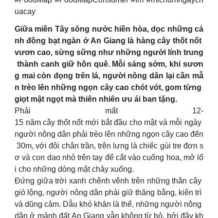
uacay
Giữa miền Tây sông nước hiền hòa, dọc những cá
nh đồng bạt ngàn ở An Giang là hàng cây thốt nốt
vươn cao, sừng sững như những người lính trung
thành canh giữ hồn quê. Mỗi sáng sớm, khi sươn
g mai còn đọng trên lá, người nông dân lại cần mẫ
n trèo lên những ngọn cây cao chót vót, gom từng
giọt mật ngọt mà thiên nhiên ưu ái ban tặng.
Phải mất 12-
15 năm cây thốt nốt mới bắt đầu cho mật và mỗi ngày
người nông dân phải trèo lên những ngọn cây cao đến
30m, với đôi chân trần, trên lưng là chiếc gùi tre đơn s
ơ và con dao nhỏ trên tay để cắt vào cuống hoa, mở lố
i cho những dòng mật chảy xuống.
Đứng giữa trời xanh chênh vênh trên những thân cây
gió lộng, người nông dân phải giữ thăng bằng, kiên trì
và dũng cảm. Dẫu khó khăn là thế, những người nông
dân ở mảnh đất An Giang vẫn không từ bỏ, bởi đây kh