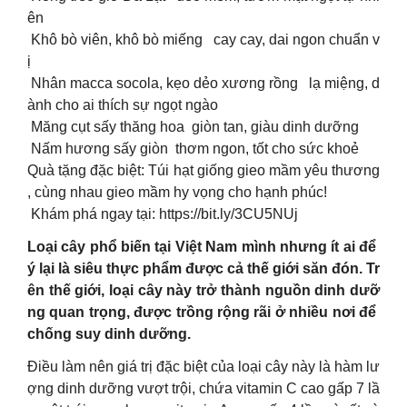
ên
Khô bò viên, khô bò miếng cay cay, dai ngon chuẩn v
ị
Nhân macca socola, kẹo dẻo xương rồng lạ miệng, d
ành cho ai thích sự ngọt ngào
Măng cụt sấy thăng hoa giòn tan, giàu dinh dưỡng
Nấm hương sấy giòn thơm ngon, tốt cho sức khoẻ
Quà tặng đặc biệt: Túi hạt giống gieo mầm yêu thương
, cùng nhau gieo mầm hy vọng cho hạnh phúc!
Khám phá ngay tại: https://bit.ly/3CU5NUj
Loại cây phổ biến tại Việt Nam mình nhưng ít ai để
ý lại là siêu thực phẩm được cả thế giới săn đón. Tr
ên thế giới, loại cây này trở thành nguồn dinh dưỡ
ng quan trọng, được trồng rộng rãi ở nhiều nơi để
chống suy dinh dưỡng.
Điều làm nên giá trị đặc biệt của loại cây này là hàm lư
ợng dinh dưỡng vượt trội, chứa vitamin C cao gấp 7 lầ