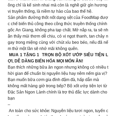
ông chỉ là kế sinh nhai mà còn là nghề giữ gìn hương
vị truyền thống, là niềm tự hào của bao thế hệ.
Sản phẩm đường thốt nốt dạng sệt của FoodMap đượ
c chế biến thủ công theo công thức truyền thống chính
gốc An Giang, không pha tạp chất. Mở nắp ra, ta sẽ nh
ận thấy mùi thơm dễ chịu, có vị ngọt thanh, tan chảy n
gay trong miệng cùng với chút xíu beo béo, nếu đã nế
m thử một lần sẽ nhớ mãi không quên.
MUA 1 TẶNG 1 TRỌN BỘ XỐT ƯỚP SIÊU TIỆN L
ỢI, DỄ DÀNG BIẾN HÓA MỌI MÓN ĂN!
Bạn thích những bữa ăn ngon nhưng không có nhiều t
hời gian để chuẩn bị nguyên liệu hay nêm nếm gia vị?
Bạn muốn bữa cơm gia đình đậm đà, hấp dẫn mà
không mất hàng giờ trong bếp? Bộ xốt ướp tiện lợi từ
Đặc Sản Ngon Lành chính là trợ thủ đắc lực dành cho
bạn
–
An toàn cho sức khỏe: Nguyên liệu tươi ngon, tuyển c