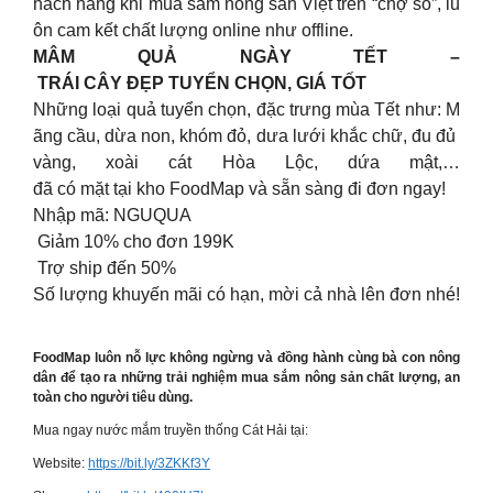
hách hàng khi mua sắm nông sản Việt trên “chợ số”, lu
ôn cam kết chất lượng online như offline.
MÂM QUẢ NGÀY TẾT –
TRÁI CÂY ĐẸP TUYỂN CHỌN, GIÁ TỐT
Những loại quả tuyển chọn, đặc trưng mùa Tết như: M
ãng cầu, dừa non, khóm đỏ, dưa lưới khắc chữ, đu đủ
vàng, xoài cát Hòa Lộc, dứa mật,…
đã có mặt tại kho FoodMap và sẵn sàng đi đơn ngay!
Nhập mã: NGUQUA
Giảm 10% cho đơn 199K
Trợ ship đến 50%
Số lượng khuyến mãi có hạn, mời cả nhà lên đơn nhé!
FoodMap luôn nỗ lực không ngừng và đồng hành cùng bà con nông
dân để tạo ra những trải nghiệm mua sắm nông sản chất lượng, an
toàn cho người tiêu dùng.
Mua ngay nước mắm truyền thống Cát Hải tại:
Website:
https://bit.ly/3ZKKf3Y