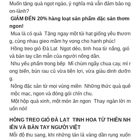
Muốn tặng quà ngọt ngào, ý nghĩa mà vẫn đảm bảo ng
on-lành?
GIẢM ĐẾN 20% hàng loạt sản phẩm đặc sản thơm
ngon!
Mua là có quà Tặng ngay một túi hạt giống yêu thươn
g, cùng nhau gieo mầm hy vọng cho hạnh phúc!
Hồng treo gió Đà Lạt Ngọt dẻo, tinh hoa từ nắng, gió
và bàn tay cần mẫn của người nông dân.
Nhu yếu phẩm trong bếp Mì chùm ngây chua cay, mì r
ong biển, bún rau củ vừa tiện lợi, vừa giàu dinh dưỡn
g.
Nông đặc sản từ mọi vùng miền Những thức quà quê
mộc mạc, ngon và đóng gói chỉn chu.
Một hộp quà xinh, một món ăn ngon Thay ngàn lời m
uốn nói!
HỒNG TREO GIÓ ĐÀ LẠT TINH HOA TỪ THIÊN NH
IÊN VÀ BÀN TAY NGƯỜI VIỆT
Mỗi độ thu sang, khi những tán lá vàng dần rụng xuốn