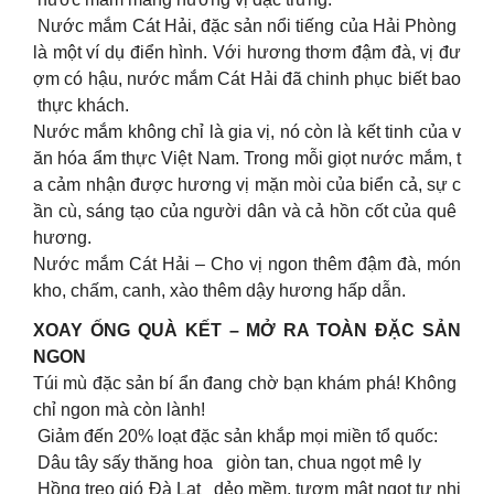
Nước mắm Cát Hải, đặc sản nổi tiếng của Hải Phòng
là một ví dụ điển hình. Với hương thơm đậm đà, vị đư
ợm có hậu, nước mắm Cát Hải đã chinh phục biết bao
thực khách.
Nước mắm không chỉ là gia vị, nó còn là kết tinh của v
ăn hóa ẩm thực Việt Nam. Trong mỗi giọt nước mắm, t
a cảm nhận được hương vị mặn mòi của biển cả, sự c
ần cù, sáng tạo của người dân và cả hồn cốt của quê
hương.
Nước mắm Cát Hải – Cho vị ngon thêm đậm đà, món
kho, chấm, canh, xào thêm dậy hương hấp dẫn.
XOAY ỐNG QUÀ KẾT – MỞ RA TOÀN ĐẶC SẢN
NGON
Túi mù đặc sản bí ẩn đang chờ bạn khám phá! Không
chỉ ngon mà còn lành!
Giảm đến 20% loạt đặc sản khắp mọi miền tổ quốc:
Dâu tây sấy thăng hoa giòn tan, chua ngọt mê ly
Hồng treo gió Đà Lạt dẻo mềm, tươm mật ngọt tự nhi