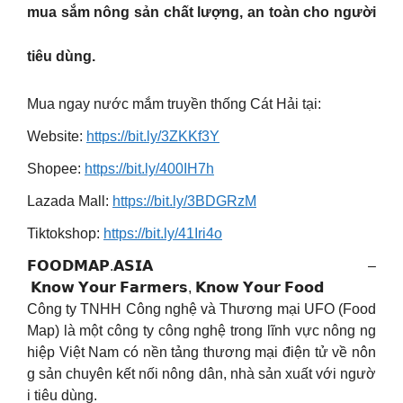
mua sắm nông sản chất lượng, an toàn cho người
tiêu dùng.
Mua ngay nước mắm truyền thống Cát Hải tại:
Website:
https://bit.ly/3ZKKf3Y
Shopee:
https://bit.ly/400IH7h
Lazada Mall:
https://bit.ly/3BDGRzM
Tiktokshop:
https://bit.ly/41Iri4o
𝗙𝗢𝗢𝗗𝗠𝗔𝗣.𝗔𝗦𝗜𝗔 –
𝗞𝗻𝗼𝘄 𝗬𝗼𝘂𝗿 𝗙𝗮𝗿𝗺𝗲𝗿𝘀, 𝗞𝗻𝗼𝘄 𝗬𝗼𝘂𝗿 𝗙𝗼𝗼𝗱
Công ty TNHH Công nghệ và Thương mại UFO (Food
Map) là một công ty công nghệ trong lĩnh vực nông ng
hiệp Việt Nam có nền tảng thương mại điện tử về nôn
g sản chuyên kết nối nông dân, nhà sản xuất với ngườ
i tiêu dùng.