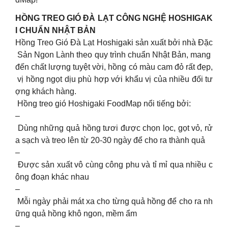
HỒNG TREO GIÓ ĐÀ LẠT CÔNG NGHỆ HOSHIGAK
I CHUẨN NHẬT BẢN
Hồng Treo Gió Đà Lạt Hoshigaki sản xuất bởi nhà Đặc
Sản Ngon Lành theo quy trình chuẩn Nhật Bản, mang
đến chất lượng tuyệt vời, hồng có màu cam đỏ rất đẹp,
vị hồng ngọt dịu phù hợp với khẩu vị của nhiều đối tư
ợng khách hàng.
Hồng treo gió Hoshigaki FoodMap nổi tiếng bởi:
–
Dùng những quả hồng tươi được chọn lọc, gọt vỏ, rử
a sạch và treo lên từ 20-30 ngày để cho ra thành quả
–
Được sản xuất vô cùng công phu và tỉ mỉ qua nhiều c
ông đoạn khác nhau
–
Mỗi ngày phải mát xa cho từng quả hồng để cho ra nh
ững quả hồng khô ngon, mềm ẩm
–