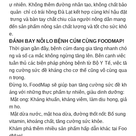
ự nhiên. Không thêm đường nhân tạo, không chất bảo
quản chỉ có trái hồng Đà Lạt kết hợp cùng khí hậu đặt
trưng và bàn tay chắt chiu của người nông dân mang
đến sản phẩm nông sản chất lượng và tốt cho sức khỏ
e.
ĐÁNH BAY NỖI LO BỆNH CÚM CÙNG FOODMAP!
Thời gian gần đây, bệnh cúm đang gia tăng nhanh chó
ng và số ca mắc không ngừng tăng lên. Bên cạnh việc
tuân thủ các biện pháp phòng bệnh từ Bộ Y Tế, việc tă
ng cường sức đề kháng cho cơ thể cũng vô cùng qua
n trọng.
Đừng lo, FoodMap sẽ giúp bạn tăng cường sức đề kh
áng với những thực phẩm tự nhiên, giàu dinh dưỡng:
Mật ong: Kháng khuẩn, kháng viêm, làm dịu họng, giả
m ho.
Mật dừa nước, mật hoa dừa, đường thốt nốt: Bổ sung
vitamin, khoáng chất, tăng cường sức khỏe.
Khám phá thêm nhiều sản phẩm hấp dẫn khác tại Foo
dMap!