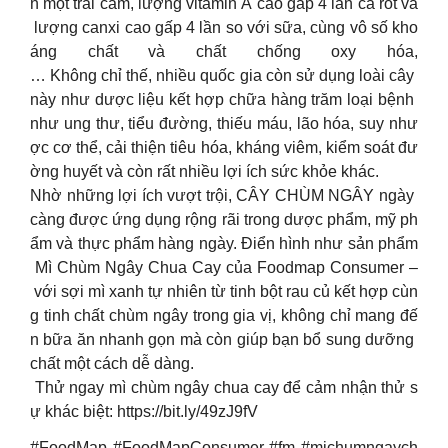
n một trái cam, lượng vitamin A cao gấp 4 lần cà rốt và
lượng canxi cao gấp 4 lần so với sữa, cùng vô số kho
áng chất và chất chống oxy hóa,
… Không chỉ thế, nhiều quốc gia còn sử dụng loài cây
này như dược liệu kết hợp chữa hàng trăm loại bệnh
như ung thư, tiểu đường, thiếu máu, lão hóa, suy như
ợc cơ thể, cải thiện tiêu hóa, kháng viêm, kiểm soát đư
ờng huyết và còn rất nhiều lợi ích sức khỏe khác.
Nhờ những lợi ích vượt trội, CÂY CHÙM NGÂY ngày
càng được ứng dụng rộng rãi trong dược phẩm, mỹ ph
ẩm và thực phẩm hàng ngày. Điển hình như sản phẩm
Mì Chùm Ngây Chua Cay của Foodmap Consumer –
với sợi mì xanh tự nhiên từ tinh bột rau củ kết hợp cùn
g tinh chất chùm ngây trong gia vị, không chỉ mang đế
n bữa ăn nhanh gọn mà còn giúp bạn bổ sung dưỡng
chất một cách dễ dàng.
Thử ngay mì chùm ngây chua cay để cảm nhận thử s
ự khác biệt: https://bit.ly/49zJ9fV
#FoodMap #FoodMapConsumer #fm #michumngaych