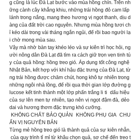
g cũng là lúc Đà Lạt bước vào mùa hồng chín. Trên nh
ững cành cây khẳng khiu, những trái hồng đỏ cam lấp
lánh trong nắng, mang theo hương vị ngọt thanh, dịu d
àng của đất trời cao nguyên. Nhưng mùa hồng tươi ch
ỉ kéo dài trong vài tháng ngắn ngủi, để rồi bao người lạ
i chờ mong mùa sau.
Vậy mà nhờ bàn tay khéo léo và sự kiên trì học hỏi, ng
ười nông dân Đà Lạt đã tìm ra cách giữ trọn vẹn tinh tú
y của quả hồng: hồng treo gió. Áp dụng tốt công nghệ
Nhật Bản, kết hợp với khí hậu đặc trưng của Đà Lạt, từ
ng trái hồng được chăm chút, hong khô tự nhiên trong
những ngôi nhà lồng, để rồi qua thời gian lớp đường g
lucose kết tinh thành một lớp phấn trắng li ti dấu hiệu
của sự lên men tự nhiên, tạo nên vị ngọt đậm đà, dẻo
dai và hương thơm đặc trưng khó cưỡng.
KHÔNG CHẤT BẢO QUẢN KHÔNG PHỤ GIA CHU
ẨN VỊ NGUYÊN BẢN
Từng mẻ hồng treo gió là thành quả của sự kiên nhẫn,
của quy trình tỉ mỉ từ khâu chọn quả, sơ chế đến treo t