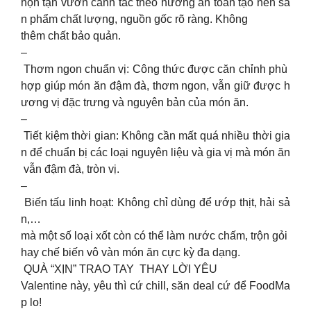
họn tận vườn canh tác theo hướng an toàn tạo nên sả
n phẩm chất lượng, nguồn gốc rõ ràng. Không
thêm chất bảo quản.
–
Thơm ngon chuẩn vị: Công thức được căn chỉnh phù
hợp giúp món ăn đậm đà, thơm ngon, vẫn giữ được h
ương vị đặc trưng và nguyên bản của món ăn.
–
Tiết kiệm thời gian: Không cần mất quá nhiều thời gia
n để chuẩn bị các loại nguyên liệu và gia vị mà món ăn
vẫn đậm đà, tròn vị.
–
Biến tấu linh hoạt: Không chỉ dùng để ướp thịt, hải sả
n,…
mà một số loại xốt còn có thể làm nước chấm, trộn gỏi
hay chế biến vô vàn món ăn cực kỳ đa dạng.
QUÀ “XỊN” TRAO TAY THAY LỜI YÊU
Valentine này, yêu thì cứ chill, săn deal cứ để FoodMa
p lo!