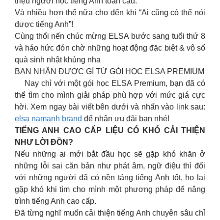
triệu người học tiếng Anh toàn cầu.
Và nhiều hơn thế nữa cho đến khi “Ai cũng có thể nói
được tiếng Anh”!
Cùng thổi nến chúc mừng ELSA bước sang tuổi thứ 8
và háo hức đón chờ những hoạt động đặc biệt & vô số
quà sinh nhật khủng nha
BẠN NHẬN ĐƯỢC GÌ TỪ GÓI HỌC ELSA PREMIUM
Nay chỉ với một gói học ELSA Premium, bạn đã có
thể tìm cho mình giải pháp phù hợp với mức giá cực
hời. Xem ngay bài viết bên dưới và nhấn vào link sau:
elsa namanh brand
để nhận ưu đãi bạn nhé!
TIẾNG ANH CAO CẤP LIỆU CÓ KHÓ CẢI THIỆN
NHƯ LỜI ĐỒN?
Nếu những ai mới bắt đầu học sẽ gặp khó khăn ở
những lỗi sai căn bản như phát âm, ngữ điệu thì đối
với những người đã có nền tảng tiếng Anh tốt, họ lại
gặp khó khi tìm cho mình một phương pháp để nâng
trình tiếng Anh cao cấp.
Đã từng nghĩ muốn cải thiện tiếng Anh chuyên sâu chỉ