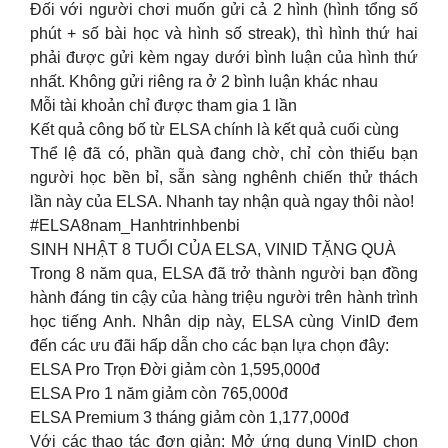
Đối với người chơi muốn gửi cả 2 hình (hình tổng số
phút + số bài học và hình số streak), thì hình thứ hai
phải được gửi kèm ngay dưới bình luận của hình thứ
nhất. Không gửi riêng ra ở 2 bình luận khác nhau
Mỗi tài khoản chỉ được tham gia 1 lần
Kết quả công bố từ ELSA chính là kết quả cuối cùng
Thể lệ đã có, phần quà đang chờ, chỉ còn thiếu bạn
người học bền bỉ, sẵn sàng nghênh chiến thử thách
lần này của ELSA. Nhanh tay nhận quà ngay thôi nào!
#ELSA8nam_Hanhtrinhbenbi
SINH NHẬT 8 TUỔI CỦA ELSA, VINID TẶNG QUÀ
Trong 8 năm qua, ELSA đã trở thành người bạn đồng
hành đáng tin cậy của hàng triệu người trên hành trình
học tiếng Anh. Nhân dịp này, ELSA cùng VinID đem
đến các ưu đãi hấp dẫn cho các bạn lựa chọn đây:
ELSA Pro Trọn Đời giảm còn 1,595,000đ
ELSA Pro 1 năm giảm còn 765,000đ
ELSA Premium 3 tháng giảm còn 1,177,000đ
Với các thao tác đơn giản: Mở ứng dụng VinID chọn