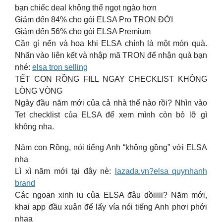
bạn chiếc deal không thể ngọt ngào hơn
Giảm đến 84% cho gói ELSA Pro TRỌN ĐỜI
Giảm đến 56% cho gói ELSA Premium
Cần gì nến và hoa khi ELSA chính là một món quà.
Nhấn vào liên kết và nhập mã TRON để nhận quà bạn
nhé:
elsa tron selling
TẾT CON RỒNG FILL NGAY CHECKLIST KHÔNG
LÒNG VÒNG
Ngày đầu năm mới của cả nhà thế nào rồi? Nhìn vào
Tet checklist của ELSA để xem mình còn bỏ lỡ gì
không nha.
Năm con Rồng, nói tiếng Anh “không gồng” với ELSA
nha
Lì xì năm mới tại đây nè:
lazada.vn?elsa quynhanh
brand
Các ngoan xinh iu của ELSA đâu dồiiiii? Năm mới,
khai app đầu xuân để lấy vía nói tiếng Anh phơi phới
nhaa