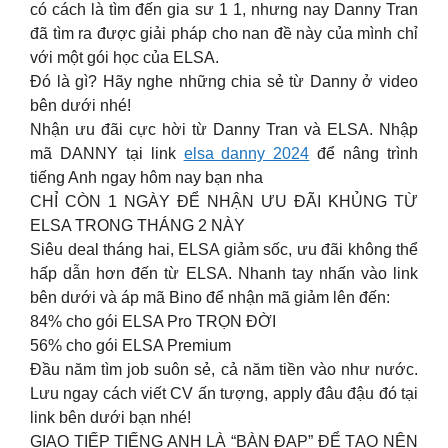
có cách là tìm đến gia sư 1 1, nhưng nay Danny Tran
đã tìm ra được giải pháp cho nan đề này của mình chỉ
với một gói học của ELSA.
Đó là gì? Hãy nghe những chia sẻ từ Danny ở video
bên dưới nhé!
Nhận ưu đãi cực hời từ Danny Tran và ELSA. Nhập
mã DANNY tại link
elsa danny 2024
để nâng trình
tiếng Anh ngay hôm nay bạn nha
CHỈ CÒN 1 NGÀY ĐỂ NHẬN ƯU ĐÃI KHỦNG TỪ
ELSA TRONG THÁNG 2 NÀY
Siêu deal tháng hai, ELSA giảm sốc, ưu đãi không thể
hấp dẫn hơn đến từ ELSA. Nhanh tay nhấn vào link
bên dưới và áp mã Bino để nhận mã giảm lên đến:
84% cho gói ELSA Pro TRỌN ĐỜI
56% cho gói ELSA Premium
Đầu năm tìm job suôn sẻ, cả năm tiền vào như nước.
Lưu ngay cách viết CV ấn tượng, apply đâu đậu đó tại
link bên dưới bạn nhé!
GIAO TIẾP TIẾNG ANH LÀ “BÀN ĐẠP” ĐỂ TẠO NÊN