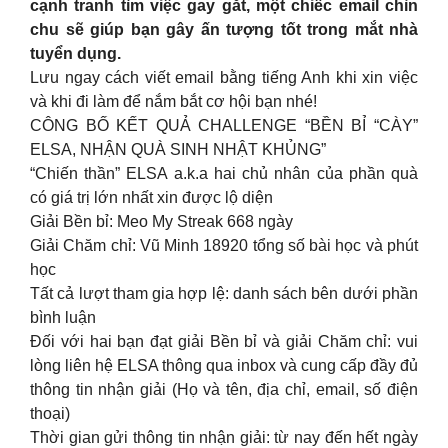
cạnh tranh tìm việc gay gắt, một chiếc email chỉn
chu sẽ giúp bạn gây ấn tượng tốt trong mắt nhà
tuyển dụng.
Lưu ngay cách viết email bằng tiếng Anh khi xin việc
và khi đi làm để nắm bắt cơ hội bạn nhé!
CÔNG BỐ KẾT QUẢ CHALLENGE “BỀN BỈ “CÀY”
ELSA, NHẬN QUÀ SINH NHẬT KHỦNG”
“Chiến thần” ELSA a.k.a hai chủ nhân của phần quà
có giá trị lớn nhất xin được lộ diện
Giải Bền bỉ: Meo My Streak 668 ngày
Giải Chăm chỉ: Vũ Minh 18920 tổng số bài học và phút
học
Tất cả lượt tham gia hợp lệ: danh sách bên dưới phần
bình luận
Đối với hai bạn đạt giải Bền bỉ và giải Chăm chỉ: vui
lòng liên hệ ELSA thông qua inbox và cung cấp đầy đủ
thông tin nhận giải (Họ và tên, địa chỉ, email, số điện
thoại)
Thời gian gửi thông tin nhận giải: từ nay đến hết ngày