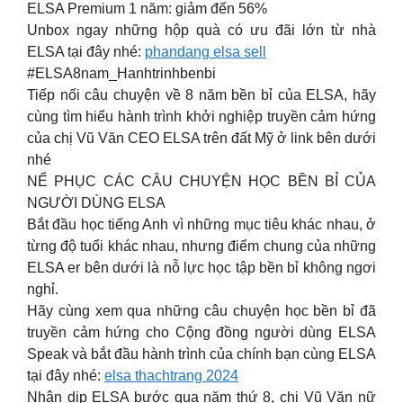
ELSA Premium 1 năm: giảm đến 56%
Unbox ngay những hộp quà có ưu đãi lớn từ nhà
ELSA tại đây nhé:
phandang elsa sell
#ELSA8nam_Hanhtrinhbenbi
Tiếp nối câu chuyện về 8 năm bền bỉ của ELSA, hãy
cùng tìm hiểu hành trình khởi nghiệp truyền cảm hứng
của chị Vũ Văn CEO ELSA trên đất Mỹ ở link bên dưới
nhé
NỂ PHỤC CÁC CÂU CHUYỆN HỌC BỀN BỈ CỦA
NGƯỜI DÙNG ELSA
Bắt đầu học tiếng Anh vì những mục tiêu khác nhau, ở
từng độ tuổi khác nhau, nhưng điểm chung của những
ELSA er bên dưới là nỗ lực học tập bền bỉ không ngơi
nghỉ.
Hãy cùng xem qua những câu chuyện học bền bỉ đã
truyền cảm hứng cho Cộng đồng người dùng ELSA
Speak và bắt đầu hành trình của chính bạn cùng ELSA
tại đây nhé:
elsa thachtrang 2024
Nhân dịp ELSA bước qua năm thứ 8, chị Vũ Văn nữ