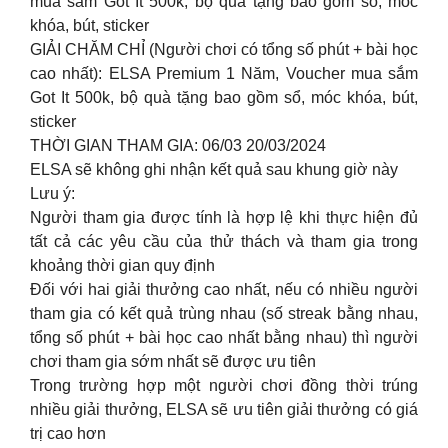
mua sắm Got It 500k, bộ quà tặng bao gồm sổ, móc
khóa, bút, sticker
GIẢI CHĂM CHỈ (Người chơi có tổng số phút + bài học
cao nhất): ELSA Premium 1 Năm, Voucher mua sắm
Got It 500k, bộ quà tặng bao gồm sổ, móc khóa, bút,
sticker
THỜI GIAN THAM GIA: 06/03 20/03/2024
ELSA sẽ không ghi nhận kết quả sau khung giờ này
Lưu ý:
Người tham gia được tính là hợp lệ khi thực hiện đủ
tất cả các yêu cầu của thử thách và tham gia trong
khoảng thời gian quy định
Đối với hai giải thưởng cao nhất, nếu có nhiều người
tham gia có kết quả trùng nhau (số streak bằng nhau,
tổng số phút + bài học cao nhất bằng nhau) thì người
chơi tham gia sớm nhất sẽ được ưu tiên
Trong trường hợp một người chơi đồng thời trúng
nhiều giải thưởng, ELSA sẽ ưu tiên giải thưởng có giá
trị cao hơn