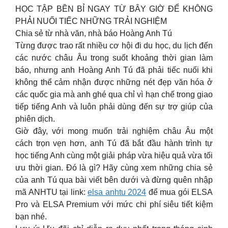
HỌC TẬP BỀN BỈ NGAY TỪ BÂY GIỜ ĐỂ KHÔNG
PHẢI NUỐI TIẾC NHỮNG TRẢI NGHIỆM
Chia sẻ từ nhà văn, nhà báo Hoàng Anh Tú
Từng được trao rất nhiều cơ hội đi du học, du lịch đến
các nước châu Âu trong suốt khoảng thời gian làm
báo, nhưng anh Hoàng Anh Tú đã phải tiếc nuối khi
không thể cảm nhận được những nét đẹp văn hóa ở
các quốc gia mà anh ghé qua chỉ vì hạn chế trong giao
tiếp tiếng Anh và luôn phải dùng đến sự trợ giúp của
phiên dịch.
Giờ đây, với mong muốn trải nghiệm châu Âu một
cách trọn vẹn hơn, anh Tú đã bắt đầu hành trình tự
học tiếng Anh cùng một giải pháp vừa hiệu quả vừa tối
ưu thời gian. Đó là gì? Hãy cùng xem những chia sẻ
của anh Tú qua bài viết bên dưới và đừng quên nhập
mã ANHTU tại link:
elsa anhtu 2024
để mua gói ELSA
Pro và ELSA Premium với mức chi phí siêu tiết kiệm
bạn nhé.