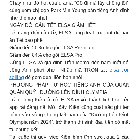
Cháy như độ hot của drama “Cô đi mà lấy chồng tôi”,
cùng xem chị đẹp Park Min Young bắn tiếng Anh đỉnh
như thế nào nhé!
NGÀY ĐÔI CẬN TẾT ELSA GIẢM HẾT
Tết đang đến cận kề, ELSA tung deal cực hot để bạn
ăn Tết bao phê:
Giảm đến 56% cho gói ELSA Premium
Giảm đến 84% cho gói ELSA Pro
Cùng ELSA và gia đình Tròn Mama đón năm mới nói
tiếng Anh phơi phới. Nhập mã TRON tại:
elsa tron
selling
để gom deal liền bạn nhé!
PHƯƠNG PHÁP TỰ HỌC TIẾNG ANH CỦA QUÁN
QUÂN QUÝ I ĐƯỜNG LÊN ĐỈNH OLYMPIA
Trần Trung Kiên là một ELSA er với thành tích học trên
app rất đáng nể. Mới đây, Kiên cũng xuất sắc ghi tên
mình vào vòng chung kết năm của “Đường Lên Đỉnh
Olympia năm 2024”, trở thành thí sinh đầu tiên có mặt
tại chung kết.
Tại cuộc thi quý, việc Kiên bình tĩnh vượt qua 2 câu