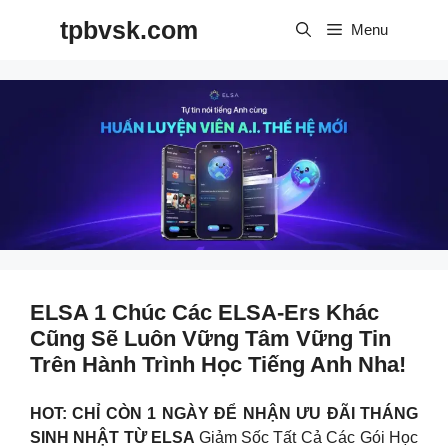
Skip
tpbvsk.com
to
Menu
content
ELSA 1 Chúc Các ELSA-Ers Khác
Cũng Sẽ Luôn Vững Tâm Vững Tin
Trên Hành Trình Học Tiếng Anh Nha!
HOT: CHỈ CÒN 1 NGÀY ĐỂ NHẬN ƯU ĐÃI THÁNG
SINH NHẬT TỪ ELSA
Giảm Sốc Tất Cả Các Gói Học