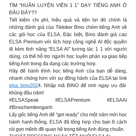
TÌM “HUẤN LUYỆN VIÊN 1 1” DẠY TIẾNG ANH Ở
ĐÂU ĐÂY??
Tiết kiệm chi phí, hiệu quả và tiện lợi đó chính là
những đánh giá của Tiktoker Bino chém tiếng Anh về
các gói học của ELSA. Đặc biệt, Bino đánh giá cao
ELSA Premium với tích hợp công nghệ AI độc quyền
đi kèm tính năng “ELSA AI” tương tác 1 1 với người
dùng, có thể hỗ trợ người học luyện phản xạ giao tiếp
tiếng Anh trong đa dạng các trường hợp.
Hãy để hành trình học tiếng Anh của bạn dễ dàng,
nhanh chóng hơn với sự đồng hành của ELSA tại link
elsa bino202
4. Nhập mã BINO để rinh ngay ưu đãi
khủng đầu năm!
#ELSASpeak #ELSAPremium #ELSAAI
#Binochemtienganh
Lấy gốc tiếng Anh để “get ready” cho một năm mới học
hành hanh thông, ELSA đã tổng hợp cho bạn 6 cách
rút gọn mệnh đề quan hệ trong tiếng Anh đúng chuẩn.