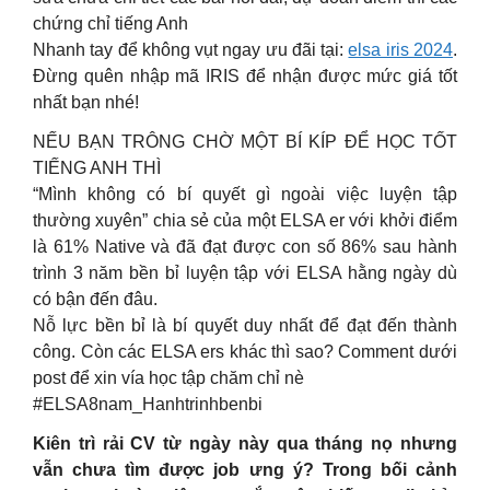
chứng chỉ tiếng Anh
Nhanh tay để không vụt ngay ưu đãi tại:
elsa iris 2024
.
Đừng quên nhập mã IRIS để nhận được mức giá tốt
nhất bạn nhé!
NẾU BẠN TRÔNG CHỜ MỘT BÍ KÍP ĐỂ HỌC TỐT
TIẾNG ANH THÌ
“Mình không có bí quyết gì ngoài việc luyện tập
thường xuyên” chia sẻ của một ELSA er với khởi điểm
là 61% Native và đã đạt được con số 86% sau hành
trình 3 năm bền bỉ luyện tập với ELSA hằng ngày dù
có bận đến đâu.
Nỗ lực bền bỉ là bí quyết duy nhất để đạt đến thành
công. Còn các ELSA ers khác thì sao? Comment dưới
post để xin vía học tập chăm chỉ nè
#ELSA8nam_Hanhtrinhbenbi
Kiên trì rải CV từ ngày này qua tháng nọ nhưng
vẫn chưa tìm được job ưng ý? Trong bối cảnh