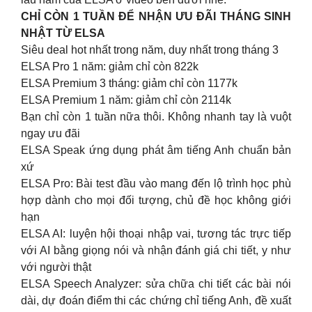
CHỈ CÒN 1 TUẦN ĐỂ NHẬN ƯU ĐÃI THÁNG SINH
NHẬT TỪ ELSA
Siêu deal hot nhất trong năm, duy nhất trong tháng 3
ELSA Pro 1 năm: giảm chỉ còn 822k
ELSA Premium 3 tháng: giảm chỉ còn 1177k
ELSA Premium 1 năm: giảm chỉ còn 2114k
Bạn chỉ còn 1 tuần nữa thôi. Không nhanh tay là vuột
ngay ưu đãi
ELSA Speak ứng dụng phát âm tiếng Anh chuẩn bản
xứ
ELSA Pro: Bài test đầu vào mang đến lộ trình học phù
hợp dành cho mọi đối tượng, chủ đề học không giới
hạn
ELSA AI: luyện hội thoại nhập vai, tương tác trực tiếp
với AI bằng giọng nói và nhận đánh giá chi tiết, y như
với người thật
ELSA Speech Analyzer: sửa chữa chi tiết các bài nói
dài, dự đoán điểm thi các chứng chỉ tiếng Anh, đề xuất