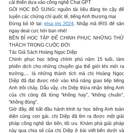
cải thiện dựa vào công nghệ Chat GPT
GÓI HỌC BỔ SUNG: nguồn tài liệu đáng tin cậy để
luyện các chứng chỉ quốc tế, tiếng Anh thương mại
Đừng bỏ lỡ tại:
elsa iris 2024
. Nhập mã IRIS để săn
ngay deal cực hời bạn nhé!
BỀN BỈ HỌC TẬP ĐỂ CHINH PHỤC NHỮNG THỬ
THÁCH TRONG CUỘC ĐỜI
Tác Giả Sách Hoàng Ngọc Diệp
Chinh phục học bổng chính phủ năm 15 tuổi, làm
phiên dịch cho những chuyên gia thế giới khi mới ra
trường,… là những thành tích mà chị Hoàng Ngọc
Diệp đã đạt được nhờ vào khả năng giao tiếp tiếng
Anh trôi chảy. Dẫu vậy, chị Diệp thừa nhận tiếng Anh
của chị cũng đã từng “không hay”, “không chuẩn”,
“không đúng”.
Giờ đây, để bắt đầu hành trình tự học tiếng Anh toàn
diện cùng con gái, chị Diệp đã tìm ra được một giải
pháp công nghệ tân tiến, tối ưu. Khám phá giải pháp
này qua chia sẻ của chị Diệp ở bài viết bên dưới và