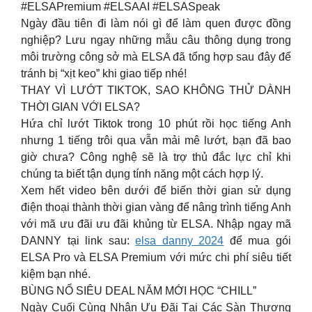
#ELSAPremium #ELSAAI #ELSASpeak
Ngày đầu tiên đi làm nói gì để làm quen được đồng
nghiệp? Lưu ngay những mẫu câu thông dụng trong
môi trường công sở mà ELSA đã tổng hợp sau đây để
tránh bị “xịt keo” khi giao tiếp nhé!
THAY VÌ LƯỚT TIKTOK, SAO KHÔNG THỬ DÀNH
THỜI GIAN VỚI ELSA?
Hứa chỉ lướt Tiktok trong 10 phút rồi học tiếng Anh
nhưng 1 tiếng trôi qua vẫn mải mê lướt, bạn đã bao
giờ chưa? Công nghệ sẽ là trợ thủ đắc lực chỉ khi
chúng ta biết tận dụng tính năng một cách hợp lý.
Xem hết video bên dưới để biến thời gian sử dụng
điện thoại thành thời gian vàng để nâng trình tiếng Anh
với mã ưu đãi ưu đãi khủng từ ELSA. Nhập ngay mã
DANNY tại link sau:
elsa danny 2024
để mua gói
ELSA Pro và ELSA Premium với mức chi phí siêu tiết
kiệm bạn nhé.
BÙNG NỔ SIÊU DEAL NĂM MỚI HỌC “CHILL”
Ngày Cuối Cùng Nhận Ưu Đãi Tại Các Sàn Thương