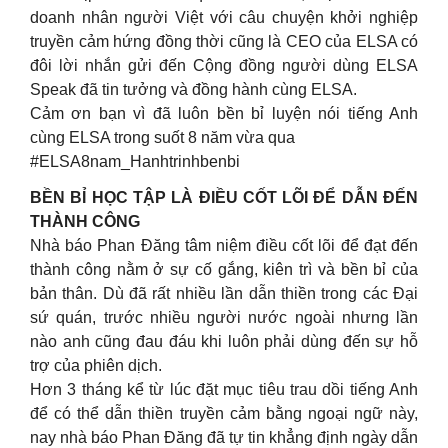
doanh nhân người Việt với câu chuyện khởi nghiệp
truyền cảm hứng đồng thời cũng là CEO của ELSA có
đôi lời nhắn gửi đến Cộng đồng người dùng ELSA
Speak đã tin tưởng và đồng hành cùng ELSA.
Cảm ơn bạn vì đã luôn bền bỉ luyện nói tiếng Anh
cùng ELSA trong suốt 8 năm vừa qua
#ELSA8nam_Hanhtrinhbenbi
BỀN BỈ HỌC TẬP LÀ ĐIỀU CỐT LÕI ĐỂ DẪN ĐẾN
THÀNH CÔNG
Nhà báo Phan Đăng tâm niệm điều cốt lõi để đạt đến
thành công nằm ở sự cố gắng, kiên trì và bền bỉ của
bản thân. Dù đã rất nhiều lần dẫn thiền trong các Đại
sứ quán, trước nhiều người nước ngoài nhưng lần
nào anh cũng đau đáu khi luôn phải dùng đến sự hỗ
trợ của phiên dịch.
Hơn 3 tháng kể từ lúc đặt mục tiêu trau dồi tiếng Anh
để có thể dẫn thiền truyền cảm bằng ngoại ngữ này,
nay nhà báo Phan Đăng đã tự tin khẳng định ngày dẫn