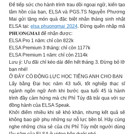
Để tiếp sức cho hành trình trau dồi ngoại ngữ, kiến tạo
tâm hồn của bạn, ELSA và PGS.TS Nguyễn Phương
Mai gửi tặng món quà đặc biệt nhân tháng sinh nhật
ELSA tại:
elsa phuongmai 2024
. Đừng quên nhập mã
𝐏𝐇𝐔𝐎𝐍𝐆𝐌𝐀𝐈 để nhận được:
ELSA Pro 1 năm: chỉ còn 822k
ELSA Premium 3 tháng: chỉ còn 1177k
ELSA Premium 1 năm: chỉ còn 2114k
Lưu ý: Ưu đãi chỉ kéo dài đến hết tháng 3. Đừng bỏ lỡ
bạn nhé!
Ở ĐÂY CÓ ĐỘNG LỰC HỌC TIẾNG ANH CHO BẠN
Lấy bằng Đại học năm 43 tuổi, tốt nghiệp thạc sĩ
ngành ngôn ngữ Anh khi bước qua tuổi 45 là hành
trình đầy cảm hứng mà chị Phỉ Túy đã trải qua với sự
đồng hành của ELSA Speak.
Khởi điểm nhiều khi sẽ khó khăn, nhưng kết quả sẽ
không bao giờ phụ những sự nỗ lực bền bỉ. Hãy cùng
nghe những chia sẻ của chị Phỉ Túy một người dùng
lâu năm của ELSA ở video bên dưới nhé.