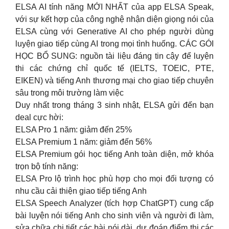
ELSA AI tính năng MỚI NHẤT của app ELSA Speak,
với sự kết hợp của công nghệ nhận diện giọng nói của
ELSA cùng với Generative AI cho phép người dùng
luyện giao tiếp cùng AI trong mọi tình huống. CÁC GÓI
HỌC BỔ SUNG: nguồn tài liệu đáng tin cậy để luyện
thi các chứng chỉ quốc tế (IELTS, TOEIC, PTE,
EIKEN) và tiếng Anh thương mại cho giao tiếp chuyên
sâu trong môi trường làm việc
Duy nhất trong tháng 3 sinh nhật, ELSA gửi đến bạn
deal cực hời:
ELSA Pro 1 năm: giảm đến 25%
ELSA Premium 1 năm: giảm đến 56%
ELSA Premium gói học tiếng Anh toàn diện, mở khóa
trọn bộ tính năng:
ELSA Pro lộ trình học phù hợp cho mọi đối tượng có
nhu cầu cải thiện giao tiếp tiếng Anh
ELSA Speech Analyzer (tích hợp ChatGPT) cung cấp
bài luyện nói tiếng Anh cho sinh viên và người đi làm,
sửa chữa chi tiết các bài nói dài, dự đoán điểm thi các