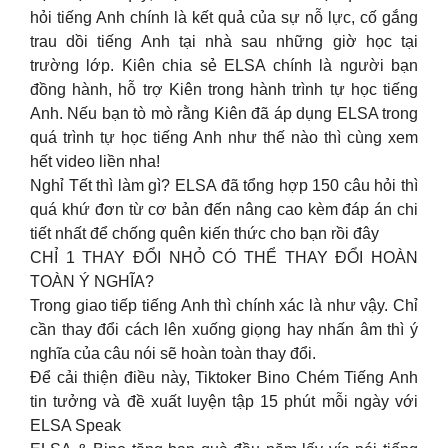
hỏi tiếng Anh chính là kết quả của sự nỗ lực, cố gắng
trau dồi tiếng Anh tại nhà sau những giờ học tại
trường lớp. Kiên chia sẻ ELSA chính là người bạn
đồng hành, hỗ trợ Kiên trong hành trình tự học tiếng
Anh. Nếu bạn tò mò rằng Kiên đã áp dụng ELSA trong
quá trình tự học tiếng Anh như thế nào thì cùng xem
hết video liền nha!
Nghỉ Tết thì làm gì? ELSA đã tổng hợp 150 câu hỏi thì
quá khứ đơn từ cơ bản đến nâng cao kèm đáp án chi
tiết nhất để chống quên kiến thức cho bạn rồi đây
CHỈ 1 THAY ĐỔI NHỎ CÓ THỂ THAY ĐỔI HOÀN
TOÀN Ý NGHĨA?
Trong giao tiếp tiếng Anh thì chính xác là như vậy. Chỉ
cần thay đổi cách lên xuống giọng hay nhấn âm thì ý
nghĩa của câu nói sẽ hoàn toàn thay đổi.
Để cải thiện điều này, Tiktoker Bino Chém Tiếng Anh
tin tưởng và đề xuất luyện tập 15 phút mỗi ngày với
ELSA Speak