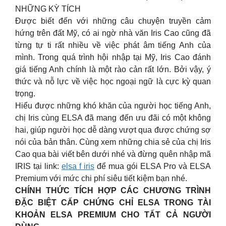
NHỮNG KỲ TÍCH
Được biết đến với những câu chuyện truyền cảm
hứng trên đất Mỹ, có ai ngờ nhà văn Iris Cao cũng đã
từng tự ti rất nhiều về việc phát âm tiếng Anh của
mình. Trong quá trình hội nhập tại Mỹ, Iris Cao đánh
giá tiếng Anh chính là một rào cản rất lớn. Bởi vậy, ý
thức và nỗ lực về việc học ngoại ngữ là cực kỳ quan
trọng.
Hiểu được những khó khăn của người học tiếng Anh,
chị Iris cùng ELSA đã mang đến ưu đãi có một không
hai, giúp người học dễ dàng vượt qua được chứng sợ
nói của bản thân. Cùng xem những chia sẻ của chị Iris
Cao qua bài viết bên dưới nhé và đừng quên nhập mã
IRIS tại link:
elsa f iris
để mua gói ELSA Pro và ELSA
Premium với mức chi phí siêu tiết kiệm bạn nhé.
CHÍNH THỨC TÍCH HỢP CÁC CHƯƠNG TRÌNH
ĐẶC BIỆT CẤP CHỨNG CHỈ ELSA TRONG TÀI
KHOẢN ELSA PREMIUM CHO TẤT CẢ NGƯỜI