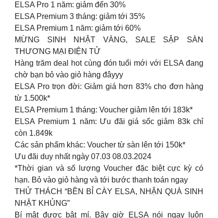
ELSA Pro 1 năm: giảm đến 30%
ELSA Premium 3 tháng: giảm tới 35%
ELSA Premium 1 năm: giảm tới 60%
MỪNG SINH NHẬT VÀNG, SALE SẬP SÀN
THƯƠNG MẠI ĐIỆN TỬ
Hàng trăm deal hot cùng đón tuổi mới với ELSA đang
chờ bạn bỏ vào giỏ hàng đâyyy
ELSA Pro trọn đời: Giảm giá hơn 83% cho đơn hàng
từ 1.500k*
ELSA Premium 1 tháng: Voucher giảm lên tới 183k*
ELSA Premium 1 năm: Ưu đãi giá sốc giảm 83k chỉ
còn 1.849k
Các sản phẩm khác: Voucher từ sàn lên tới 150k*
Ưu đãi duy nhất ngày 07.03 08.03.2024
*Thời gian và số lượng Voucher đặc biệt cực kỳ có
hạn. Bỏ vào giỏ hàng và tới bước thanh toán ngay
THỬ THÁCH “BỀN BỈ CÀY ELSA, NHẬN QUÀ SINH
NHẬT KHỦNG”
Bí mật được bật mí. Bây giờ ELSA nói ngay luôn