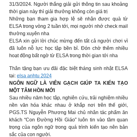
31/3/2024. Người thắng giải gửi thông tin sau khoảng
thời gian này thì giải thưởng không còn giá trị
Những bạn tham gia hợp lệ sẽ nhận được quà từ
ELSA trong vòng 2 tuần tới, mọi người nhớ check mail
thường xuyên nha
ELSA xin gửi lời chúc mừng đến tất cả người chơi vì
đã luôn nỗ lực học tập bền bỉ. Đón chờ thêm nhiều
hoạt động bất ngờ từ ELSA trong thời gian tới nha
Thân tặng bạn ưu đãi đặc biệt tháng sinh nhật ELSA
tại:
elsa anhtu 2024
NGÔN NGỮ LÀ VIÊN GẠCH GIÚP TA KIẾN TẠO
MỘT TÂM HỒN MỚI
Sau nhiều năm học tập, nghiên cứu, trải nghiệm nhiều
nền văn hóa khác nhau ở khắp nơi trên thế giới,
PGS.TS Nguyễn Phương Mai chủ nhân tác phẩm ăn
khách “Con Đường Hồi Giáo” luôn tin vào tầm quan
trọng của ngôn ngữ trong quá trình kiến tạo nên bản
sắc của con người.