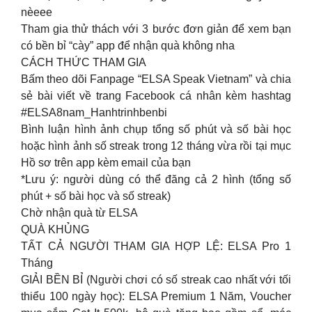
nèeee
Tham gia thử thách với 3 bước đơn giản để xem bạn
có bền bỉ “cày” app để nhận quà không nha
CÁCH THỨC THAM GIA
Bấm theo dõi Fanpage “ELSA Speak Vietnam” và chia
sẻ bài viết về trang Facebook cá nhân kèm hashtag
#ELSA8nam_Hanhtrinhbenbi
Bình luận hình ảnh chụp tổng số phút và số bài học
hoặc hình ảnh số streak trong 12 tháng vừa rồi tại mục
Hồ sơ trên app kèm email của bạn
*Lưu ý: người dùng có thể đăng cả 2 hình (tổng số
phút + số bài học và số streak)
Chờ nhận quà từ ELSA
QUÀ KHỦNG
TẤT CẢ NGƯỜI THAM GIA HỢP LỆ: ELSA Pro 1
Tháng
GIẢI BỀN BỈ (Người chơi có số streak cao nhất với tối
thiểu 100 ngày học): ELSA Premium 1 Năm, Voucher