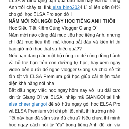
ELSA & Bino tặng bạn quà đầu năm lấy vía nói tiếng
Anh trôi chảy tại link
elsa bino202
4 Lì xì lên đến 84%
cho gói học ELSA Pro trọn đời!
NĂM MỚI RỒI, NGỒI DẬY HỌC TIẾNG ANH THÔI!
Học Siêu Tiết Kiệm Cùng Vlogger Giang Ơi
Năm mới nào cũng đặt mục tiêu học tiếng Anh, nhưng
chỉ đặt mục tiêu thôi mà không bắt đầu và kiên trì thì
bao giờ mới học thật sự hiệu quả??
Nếu bạn đang cần một bộ công cụ để cùng đồng hành
và hỗ trợ bạn trên con đường tự học, hãy xem ngay
video bên dưới để nghe vlogger Giang Ơi chia sẻ tất
tần tật về ELSA Premium gói học giúp cải thiện toàn
diện khả năng nói nha
Bắt đầu ngay việc học ngay hôm nay với ưu đãi cực
xịn từ Giang Ơi và ELSA, nhập mã GIANGOI tại link
elsa cheer giangoi
để sở hữu ngay gói học ELSA Pro
và ELSA Premium với chi phí tốt nhất thị trường nhé
Tết này bạn đã sắm sửa đủ chưa? Nếu chưa thì mình
học ngay cách nói từ “đủ” trong tiếng Anh để xin vía