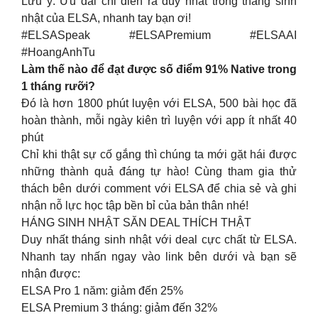
Lưu ý: Ưu đãi chỉ diễn ra duy nhất trong tháng sinh
nhật của ELSA, nhanh tay bạn ơi!
#ELSASpeak #ELSAPremium #ELSAAI
#HoangAnhTu
Làm thế nào để đạt được số điểm 91% Native trong
1 tháng rưỡi?
Đó là hơn 1800 phút luyện với ELSA, 500 bài học đã
hoàn thành, mỗi ngày kiên trì luyện với app ít nhất 40
phút
Chỉ khi thật sự cố gắng thì chúng ta mới gặt hái được
những thành quả đáng tự hào! Cùng tham gia thử
thách bên dưới comment với ELSA để chia sẻ và ghi
nhận nỗ lực học tập bền bỉ của bản thân nhé!
HÁNG SINH NHẬT SĂN DEAL THÍCH THẬT
Duy nhất tháng sinh nhật với deal cực chất từ ELSA.
Nhanh tay nhấn ngay vào link bên dưới và bạn sẽ
nhận được:
ELSA Pro 1 năm: giảm đến 25%
ELSA Premium 3 tháng: giảm đến 32%