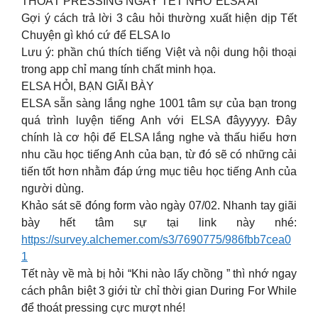
THOÁT PRESSING NGÀY TẾT NHỜ ELSA AI
Gợi ý cách trả lời 3 câu hỏi thường xuất hiện dịp Tết
Chuyện gì khó cứ để ELSA lo
Lưu ý: phần chú thích tiếng Việt và nội dung hội thoại
trong app chỉ mang tính chất minh họa.
ELSA HỎI, BẠN GIÃI BÀY
ELSA sẵn sàng lắng nghe 1001 tâm sự của bạn trong
quá trình luyện tiếng Anh với ELSA đâyyyyy. Đây
chính là cơ hội để ELSA lắng nghe và thấu hiểu hơn
nhu cầu học tiếng Anh của bạn, từ đó sẽ có những cải
tiến tốt hơn nhằm đáp ứng mục tiêu học tiếng Anh của
người dùng.
Khảo sát sẽ đóng form vào ngày 07/02. Nhanh tay giãi
bày hết tâm sự tại link này nhé:
https://survey.alchemer.com/s3/7690775/986fbb7cea0
1
Tết này về mà bị hỏi “Khi nào lấy chồng ” thì nhớ ngay
cách phân biệt 3 giới từ chỉ thời gian During For While
để thoát pressing cực mượt nhé!