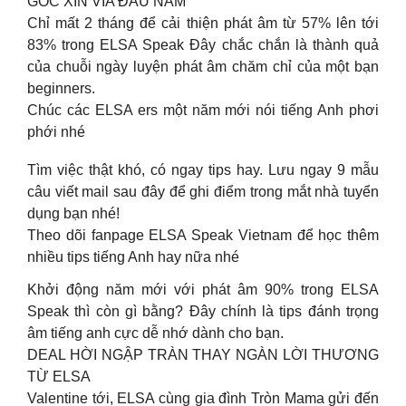
GÓC XIN VÍA ĐẦU NĂM
Chỉ mất 2 tháng để cải thiện phát âm từ 57% lên tới
83% trong ELSA Speak Đây chắc chắn là thành quả
của chuỗi ngày luyện phát âm chăm chỉ của một bạn
beginners.
Chúc các ELSA ers một năm mới nói tiếng Anh phơi
phới nhé
Tìm việc thật khó, có ngay tips hay. Lưu ngay 9 mẫu
câu viết mail sau đây để ghi điểm trong mắt nhà tuyển
dụng bạn nhé!
Theo dõi fanpage ELSA Speak Vietnam để học thêm
nhiều tips tiếng Anh hay nữa nhé
Khởi động năm mới với phát âm 90% trong ELSA
Speak thì còn gì bằng? Đây chính là tips đánh trọng
âm tiếng anh cực dễ nhớ dành cho bạn.
DEAL HỜI NGẬP TRÀN THAY NGÀN LỜI THƯƠNG
TỪ ELSA
Valentine tới, ELSA cùng gia đình Tròn Mama gửi đến