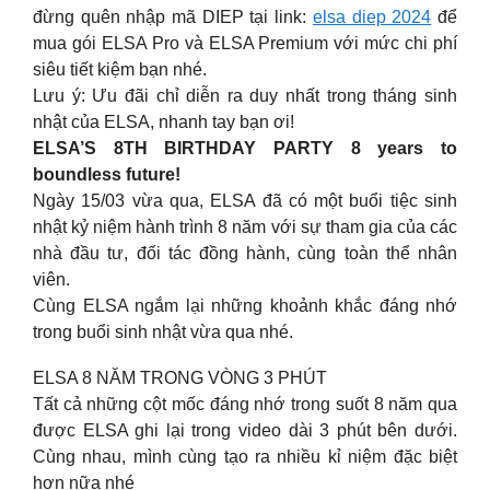
đừng quên nhập mã DIEP tại link:
elsa diep 2024
để
mua gói ELSA Pro và ELSA Premium với mức chi phí
siêu tiết kiệm bạn nhé.
Lưu ý: Ưu đãi chỉ diễn ra duy nhất trong tháng sinh
nhật của ELSA, nhanh tay bạn ơi!
ELSA’S 8TH BIRTHDAY PARTY 8 years to
boundless future!
Ngày 15/03 vừa qua, ELSA đã có một buổi tiệc sinh
nhật kỷ niệm hành trình 8 năm với sự tham gia của các
nhà đầu tư, đối tác đồng hành, cùng toàn thể nhân
viên.
Cùng ELSA ngắm lại những khoảnh khắc đáng nhớ
trong buổi sinh nhật vừa qua nhé.
ELSA 8 NĂM TRONG VÒNG 3 PHÚT
Tất cả những cột mốc đáng nhớ trong suốt 8 năm qua
được ELSA ghi lại trong video dài 3 phút bên dưới.
Cùng nhau, mình cùng tạo ra nhiều kỉ niệm đặc biệt
hơn nữa nhé