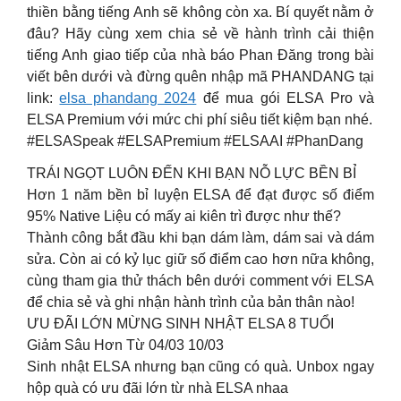
thiền bằng tiếng Anh sẽ không còn xa. Bí quyết nằm ở
đâu? Hãy cùng xem chia sẻ về hành trình cải thiện
tiếng Anh giao tiếp của nhà báo Phan Đăng trong bài
viết bên dưới và đừng quên nhập mã PHANDANG tại
link:
elsa phandang 2024
để mua gói ELSA Pro và
ELSA Premium với mức chi phí siêu tiết kiệm bạn nhé.
#ELSASpeak #ELSAPremium #ELSAAI #PhanDang
TRÁI NGỌT LUÔN ĐẾN KHI BẠN NỖ LỰC BỀN BỈ
Hơn 1 năm bền bỉ luyện ELSA để đạt được số điểm
95% Native Liệu có mấy ai kiên trì được như thế?
Thành công bắt đầu khi bạn dám làm, dám sai và dám
sửa. Còn ai có kỷ lục giữ số điểm cao hơn nữa không,
cùng tham gia thử thách bên dưới comment với ELSA
để chia sẻ và ghi nhận hành trình của bản thân nào!
ƯU ĐÃI LỚN MỪNG SINH NHẬT ELSA 8 TUỔI
Giảm Sâu Hơn Từ 04/03 10/03
Sinh nhật ELSA nhưng bạn cũng có quà. Unbox ngay
hộp quà có ưu đãi lớn từ nhà ELSA nhaa