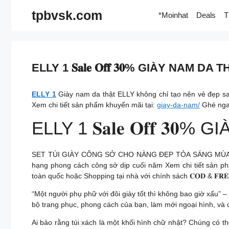
Skip
tpbvsk.com
*Moinhat
Deals
T
to
content
ELLY 1 𝐒𝐚𝐥𝐞 𝐎𝐟𝐟 𝟑𝟎% GIÀY N
ELLY 1
Giày nam da thật ELLY không chỉ tạo nên vẻ đẹp san
Xem chi tiết sản phẩm khuyến mãi tại:
giay-da-nam/
Ghé ngay
ELLY 1 𝐒𝐚𝐥𝐞 𝐎𝐟𝐟 
SET TÚI GIÀY CÔNG SỞ CHO NÀNG ĐẸP TỎA SÁNG MÙA CUỐI NĂ
hạng phong cách công sở dịp cuối năm Xem chi tiết sản ph
toàn quốc hoặc Shopping tại nhà với chính sách 𝐂𝐎𝐃 & 𝐅𝐑𝐄𝐄 
“Một người phụ phữ với đôi giày tốt thì không bao giờ xấu” 
bộ trang phục, phong cách của bạn, làm mới ngoại hình, và 
Ai bảo rằng túi xách là một khối hình chữ nhật? Chúng có 