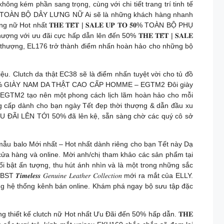
ông kém phần sang trọng, cùng với chi tiết trang trí tinh tế
𝐎 𝟓𝟎% TOÀN BỘ DÂY LƯNG NỮ Ai sẽ là những khách hàng nhanh
ot nhất 𝐓𝐇𝐄 𝐓𝐄̂́𝐓 | 𝐒𝐀𝐋𝐄 𝐔𝐏 𝐓𝐎 𝟓𝟎% TOÀN BỘ PHỤ
ới ưu đãi cực hấp dẫn lên đến 50% 𝐓𝐇𝐄 𝐓𝐄̂́𝐓 | 𝐒𝐀𝐋𝐄
i thượng, EL176 trở thành điểm nhấn hoàn hảo cho những bộ
iệu. Clutch da thật EC38 sẽ là điểm nhấn tuyệt vời cho tủ đồ
𝐋𝐄 30% GIÀY NAM DA THẬT CAO CẤP HOMME – EGTM2 Đôi giày
a EGTM2 tạo nên một phong cách lịch lãm hoàn hảo cho mỗi
 đẳng cấp dành cho bạn ngày Tết đẹp thời thượng & dẫn đầu xu
với ƯU ĐÃI LÊN TỚI 50% đã lên kệ, sẵn sàng chờ các quý cô sở
ăm mẫu balo Mới nhất – Hot nhất dành riêng cho bạn Tết này Dạ
a hàng và online. Mời anh/chị tham khảo các sản phẩm tại
𝑜̣̂𝑖 Tone màu đỏ nổi bật ấn tượng, thu hút ánh nhìn và là một trong những sắc
𝑒𝑛𝑢𝑖𝑛𝑒 𝐿𝑒𝑎𝑡ℎ𝑒𝑟 𝐶𝑜𝑙𝑙𝑒𝑐𝑡𝑖𝑜𝑛 mới ra mắt của ELLY.
oàn quốc cùng hệ thống kênh bán online. Khám phá ngay bộ sưu tập đặc
hững thiết kế clutch nữ Hot nhất Ưu Đãi đến 50% hấp dẫn. 𝐓𝐇𝐄