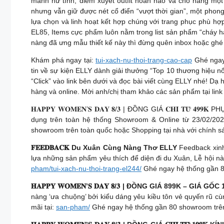
mảnh nữ tính, điểm xuyết outfit hoàn hảo và cho nàng một ngày dài lu
nhưng vẫn giữ được nét cổ điển “vượt thời gian”, một phong
lựa chọn và linh hoạt kết hợp chúng với trang phục phù hợ
EL85, Items cực phẩm luôn nằm trong list sản phẩm “cháy 
nàng đã ưng mẫu thiết kế này thì đừng quên inbox hoặc gh
Khám phá ngay tại:
tui-xach-nu-thoi-trang-cao-cap
Ghé ngay 
tin về sự kiện ELLY dành giải thưởng “Top 10 thương hiệu nổi tiế
“Click” vào link bên dưới và đọc bài viết cùng ELLY nhé! 
hàng và online. Mời anh/chị tham khảo các sản phẩm tại link
𝐇𝐀𝐏𝐏𝐘 𝐖𝐎𝐌𝐄𝐍’𝐒 𝐃𝐀𝐘 𝟖/𝟑 | ĐỒNG GIÁ 𝐂𝐇𝐈̉ 𝐓𝐔̛̀ 
dụng trên toàn hệ thống Showroom & Online từ 23/02/202
showroom trên toàn quốc hoặc Shopping tại nhà với chính sách 𝐂
𝐅𝐄𝐄𝐃𝐁𝐀𝐂𝐊 Du Xuân Cùng Nàng Thơ ELLY
Feedback xinh
lựa những sản phẩm yêu thích để diện đi du Xuân, Lễ hội 
pham/tui-xach-nu-thoi-trang-el244/
Ghé ngay hệ thống gần 80 s
𝐇𝐀𝐏𝐏𝐘 𝐖𝐎𝐌𝐄𝐍’𝐒 𝐃𝐀𝐘 𝟖/𝟑 | ĐỒNG GIÁ 899K – GIÁ 
nàng ‘ưa chuộng’ bởi kiểu dáng yêu kiều tôn vẻ quyến rũ c
mãi tại:
san-pham/
Ghé ngay hệ thống gần 80 showroom trên toà