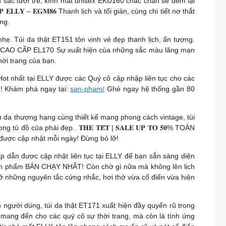
u sắc tươi trẻ, kính mắt unisex EKU160 chắc chắn sẽ đem lại
 𝐄𝐋𝐋𝐘 – 𝐄𝐆𝐌𝟖𝟔 Thanh lịch và tối giản, cùng chi tiết nơ thắt
ang.
nhẹ. Túi da thật ET151 tôn vinh vẻ đẹp thanh lịch, ấn tượng.
ÚI NỮ CAO CẤP EL170 Sự xuất hiện của những sắc màu lãng mạn
hời trang của bạn.
Hot nhất tại ELLY được các Quý cô cập nhập liên tục cho các
! Khám phá ngay tại:
san-pham/
Ghé ngay hệ thống gần 80
ệu da thượng hạng cùng thiết kế mang phong cách vintage, túi
 của phái đẹp.. 𝐓𝐇𝐄 𝐓𝐄̂́𝐓 | 𝐒𝐀𝐋𝐄 𝐔𝐏 𝐓𝐎 𝟓𝟎% TOÀN
được cập nhật mỗi ngày! Đừng bỏ lỡ!
hấp dẫn được cập nhật liên tục tại ELLY để bạn sẵn sàng diện
 sản phẩm BÁN CHẠY NHẤT! Còn chờ gì nữa mà không lên lịch
 vỡ những nguyên tắc cứng nhắc, hơi thở vừa cổ điển vừa hiện
h người dùng, túi da thật ET171 xuất hiện đầy quyến rũ trong
 mang đến cho các quý cô sự thời trang, mà còn là tính ứng