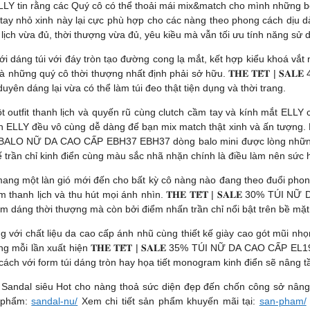
LLY tin rằng các Quý cô có thể thoải mái mix&match cho mình những bộ trang
hỏ xinh này lại cực phù hợp cho các nàng theo phong cách dịu dàng 
 lịch vừa đủ, thời thượng vừa đủ, yêu kiều mà vẫn tối ưu tính năng sử 
 với dáng túi với đáy tròn tạo đường cong lạ mắt, kết hợp kiểu khoá vắt
à những quý cô thời thượng nhất định phải sở hữu. 𝐓𝐇𝐄 𝐓𝐄̂́𝐓 | 
yên dáng lại vừa có thể làm túi đeo thật tiện dụng và thời trang.
t outfit thanh lịch và quyến rũ cùng clutch cầm tay và kính mắt ELLY cự
n ELLY đều vô cùng dễ dàng để bạn mix match thật xinh và ấn tượng.
𝐄 30% BALO NỮ DA CAO CẤP EBH37 EBH37 dòng balo mini được lòng nhữ
kế trần chỉ kinh điển cùng màu sắc nhã nhặn chính là điều làm nên sức 
6 mang một làn gió mới đến cho bất kỳ cô nàng nào đang theo đuổi phon
m thanh lịch và thu hút mọi ánh nhìn. 𝐓𝐇𝐄 𝐓𝐄̂́𝐓 | 𝐒𝐀𝐋𝐄 30% T
rm dáng thời thượng mà còn bởi điểm nhấn trần chỉ nổi bật trên bề mặt
rọng với chất liệu da cao cấp ánh nhũ cùng thiết kế giày cao gót mũi n
 mỗi lần xuất hiện 𝐓𝐇𝐄 𝐓𝐄̂́𝐓 | 𝐒𝐀𝐋𝐄 35% TÚI NỮ DA CAO CẤP 
 cách với form túi dáng tròn hay họa tiết monogram kinh điển sẽ nâng 
M
Sandal siêu Hot cho nàng thoả sức diện đẹp đến chốn công sở nân
n phẩm:
sandal-nu/
Xem chi tiết sản phẩm khuyến mãi tại:
san-pham/