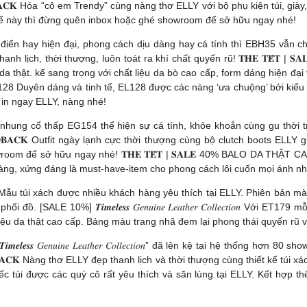
𝐄𝐃𝐁𝐀𝐂𝐊 Hóa “cô em Trendy” cùng nàng thơ ELLY với bộ phụ kiện túi,
ế này thì đừng quên inbox hoặc ghé showroom để sở hữu ngay nhé!
 cổ điển hay hiện đại, phong cách dịu dàng hay cá tính thì EBH35 vẫn 
nh lịch, thời thượng, luôn toát ra khí chất quyến rũ! 𝐓𝐇𝐄 𝐓𝐄̂́𝐓
a thật. kế sang trọng với chất liệu da bò cao cấp, form dáng hiện đại
P EL128 Duyên dáng và tinh tế, EL128 được các nàng ‘ưa chuộng’ bởi kiể
 in ngay ELLY, nàng nhé!
s nhung cổ thấp EG154 thể hiện sự cá tính, khỏe khoắn cùng gu thời t
𝐁𝐀𝐂𝐊 Outfit ngày lạnh cực thời thượng cùng bộ clutch boots ELL
oom để sở hữu ngay nhé! 𝐓𝐇𝐄 𝐓𝐄̂́𝐓 | 𝐒𝐀𝐋𝐄 40% BALO DA THẬ
nàng, xứng đáng là must-have-item cho phong cách lôi cuốn mọi ánh nh
32: Mẫu túi xách được nhiều khách hàng yêu thích tại ELLY. Phiên bản 
 [SALE 10%] 𝑻𝒊𝒎𝒆𝒍𝒆𝒔𝒔 𝐺𝑒𝑛𝑢𝑖𝑛𝑒 𝐿𝑒𝑎𝑡ℎ𝑒𝑟 𝐶𝑜𝑙𝑙𝑒𝑐𝑡𝑖𝑜𝑛 Vớ
t liệu da thật cao cấp. Bảng màu trang nhã đem lại phong thái quyến rũ 
𝒊𝒎𝒆𝒍𝒆𝒔𝒔 𝐺𝑒𝑛𝑢𝑖𝑛𝑒 𝐿𝑒𝑎𝑡ℎ𝑒𝑟 𝐶𝑜𝑙𝑙𝑒𝑐𝑡𝑖𝑜𝑛” đã lên kệ tại hệ
𝐁𝐀𝐂𝐊 Nàng thơ ELLY đẹp thanh lịch và thời thượng cùng thiết kế tú
𝑛. Một trong những chiếc túi được các quý cô rất yêu thích và săn lùng tại EL