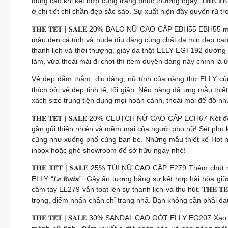
dụng cao khi kết hợp cùng trang phục thường ngày. 𝐓𝐇𝐄 𝐓
ở chi tiết chỉ chần đẹp sắc sảo. Sự xuất hiện đầy quyến rũ tr
𝐓𝐇𝐄 𝐓𝐄̂́𝐓 | 𝐒𝐀𝐋𝐄 20% BALO NỮ CAO CẤP EBH55 EBH5
màu đen cá tính và nude dịu dàng cùng chất da mịn đẹp cao c
thanh lịch và thời thượng, giày da thật ELLY EGT192 dường
làm, vừa thoải mái đi chơi thì item duyên dáng này chính là 
Vẻ đẹp đằm thắm, dịu dàng, nữ tính của nàng thơ ELLY cùn
thích bởi vẻ đẹp tinh tế, tối giản. Nếu nàng đã ưng mẫu thi
xách size trung tiện dụng mọi hoàn cảnh, thoải mái để đồ nh
𝐓𝐇𝐄 𝐓𝐄̂́𝐓 | 𝐒𝐀𝐋𝐄 20% CLUTCH NỮ CAO CẤP ECH67 Nét đ
gần gũi thiên nhiên và mềm mại của người phụ nữ! Sét phụ kiệ
cũng như xuống phố cùng bạn bè. Những mẫu thiết kế Hot nh
inbox hoặc ghé showroom để sở hữu ngay nhé!
𝐓𝐇𝐄 𝐓𝐄̂́𝐓 | 𝐒𝐀𝐋𝐄 25% TÚI NỮ CAO CẤP E279 Thêm 
ELLY “𝑳𝒆 𝑹𝒐𝒕𝒊𝒏”. Gây ấn tượng bằng sự kết hợp hài hòa
cầm tay EL279 vẫn toát lên sự thanh lịch và thu hút. 𝐓𝐇𝐄 
trọng, điểm nhấn chần chỉ trang nhã. Bạn không cần phải đau
𝐓𝐇𝐄 𝐓𝐄̂́𝐓 | 𝐒𝐀𝐋𝐄 30% SANDAL CAO GÓT ELLY EG207 