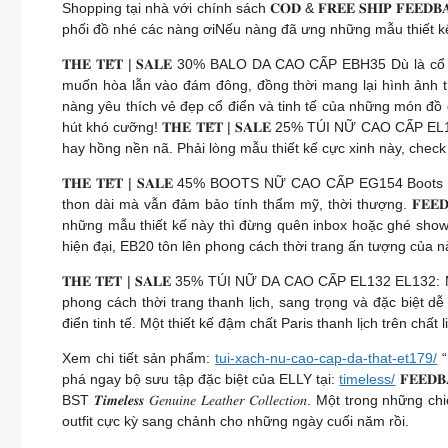
Shopping tại nhà với chính sách 𝐂𝐎𝐃 & 𝐅𝐑𝐄𝐄 𝐒𝐇𝐈𝐏 𝐅
phối đồ nhé các nàng ơiNếu nàng đã ưng những mẫu thiết k
𝐓𝐇𝐄 𝐓𝐄̂́𝐓 | 𝐒𝐀𝐋𝐄 30% BALO DA CAO CẤP EBH35 Dù là
muốn hòa lẫn vào đám đông, đồng thời mang lại hình ảnh tha
nàng yêu thích vẻ đẹp cổ điển và tinh tế của những món đồ d
hút khó cưỡng! 𝐓𝐇𝐄 𝐓𝐄̂́𝐓 | 𝐒𝐀𝐋𝐄 25% TÚI NỮ CAO CẤ
hay hồng nền nã. Phải lòng mẫu thiết kế cực xinh này, check
𝐓𝐇𝐄 𝐓𝐄̂́𝐓 | 𝐒𝐀𝐋𝐄 45% BOOTS NỮ CAO CẤP EG154 Boot
thon dài mà vẫn đảm bảo tính thẩm mỹ, thời thượng. 𝐅𝐄𝐄
những mẫu thiết kế này thì đừng quên inbox hoặc ghé showr
hiện đại, EB20 tôn lên phong cách thời trang ấn tượng của 
𝐓𝐇𝐄 𝐓𝐄̂́𝐓 | 𝐒𝐀𝐋𝐄 35% TÚI NỮ DA CAO CẤP EL132 EL1
phong cách thời trang thanh lịch, sang trọng và đặc biệt dễ phối đồ.
điển tinh tế. Một thiết kế đậm chất Paris thanh lịch trên chấ
Xem chi tiết sản phẩm:
tui-xach-nu-cao-cap-da-that-et179/
“
phá ngay bộ sưu tập đặc biệt của ELLY tại:
timeless/
𝐅𝐄𝐄𝐃
BST 𝑻𝒊𝒎𝒆𝒍𝒆𝒔𝒔 𝐺𝑒𝑛𝑢𝑖𝑛𝑒 𝐿𝑒𝑎𝑡ℎ𝑒𝑟 𝐶𝑜𝑙𝑙𝑒𝑐𝑡𝑖𝑜
outfit cực kỳ sang chảnh cho những ngày cuối năm rồi.