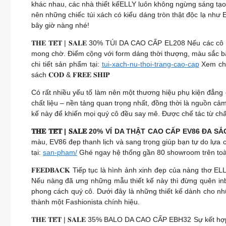
khác nhau, các nhà thiết kếELLY luôn không ngừng sáng tạo,
nên những chiếc túi xách có kiểu dáng tròn thật độc lạ nh
bây giờ nàng nhé!
𝐓𝐇𝐄 𝐓𝐄̂́𝐓 | 𝐒𝐀𝐋𝐄 30% TÚI DA CAO CẤP EL208 Nếu các
mong chờ. Điểm cộng với form dáng thời thượng, màu sắc bắt
chi tiết sản phẩm tại:
tui-xach-nu-thoi-trang-cao-cap
Xem chi
sách 𝐂𝐎𝐃 & 𝐅𝐑𝐄𝐄 𝐒𝐇𝐈𝐏
Có rất nhiều yếu tố làm nên một thương hiệu phụ kiện đẳng 
chất liệu – nền tảng quan trọng nhất, đồng thời là nguồn cả
kế này để khiến mọi quý cô đều say mê. Được chế tác từ chất 
𝐓𝐇𝐄 𝐓𝐄̂́𝐓 | 𝐒𝐀𝐋𝐄 20% VÍ DA THẬT CAO CẤP EV86 ĐA 
màu, EV86 đẹp thanh lịch và sang trọng giúp bạn tự do lựa c
tại:
san-pham/
Ghé ngay hệ thống gần 80 showroom trên toàn qu
𝐅𝐄𝐄𝐃𝐁𝐀𝐂𝐊 Tiếp tục là hình ảnh xinh đẹp của nàng thơ E
Nếu nàng đã ưng những mẫu thiết kế này thì đừng quên inbox
phong cách quý cô. Dưới đây là những thiết kế dành cho những 
thành một Fashionista chính hiệu.
𝐓𝐇𝐄 𝐓𝐄̂́𝐓 | 𝐒𝐀𝐋𝐄 35% BALO DA CAO CẤP EBH32 Sự kết