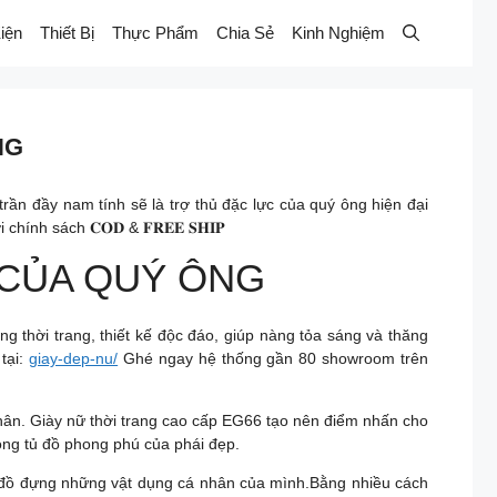
iện
Thiết Bị
Thực Phẩm
Chia Sẻ
Kinh Nghiệm
NG
ần đầy nam tính sẽ là trợ thủ đặc lực của quý ông hiện đại
nh sách 𝐂𝐎𝐃 & 𝐅𝐑𝐄𝐄 𝐒𝐇𝐈𝐏
THỦ CỦA QUÝ ÔNG
ời trang, thiết kế độc đáo, giúp nàng tỏa sáng và thăng
tại:
giay-dep-nu/
Ghé ngay hệ thống gần 80 showroom trên
 chân. Giày nữ thời trang cao cấp EG66 tạo nên điểm nhấn cho
ong tủ đồ phong phú của phái đẹp.
ín đồ đựng những vật dụng cá nhân của mình.Bằng nhiều cách