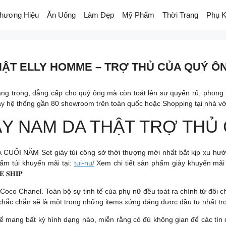
hương Hiệu
Ăn Uống
Làm Đẹp
Mỹ Phẩm
Thời Trang
Phụ K
AM DA THẬT ELLY HOMME – TRỢ THỦ CỦA QUÝ Ô
g trọng, đẳng cấp cho quý ông mà còn toát lên sự quyến rũ, phong tr
 hệ thống gần 80 showroom trên toàn quốc hoặc Shopping tại nhà với chí
𝟑𝟎% GIÀY NAM DA THẬT TRỢ 
M Set giày túi công sở thời thượng mới nhất bắt kịp xu hướng th
ẩm túi khuyến mãi tại:
tui-nu/
Xem chi tiết sản phẩm giày khuyến mãi 
𝐒𝐇𝐈𝐏
– Coco Chanel. Toàn bộ sự tinh tế của phụ nữ đều toát ra chính từ đôi
chắc chắn sẽ là một trong những items xứng đáng được đầu tư nhất tr
thể mang bất kỳ hình dạng nào, miễn rằng có đủ không gian để các t