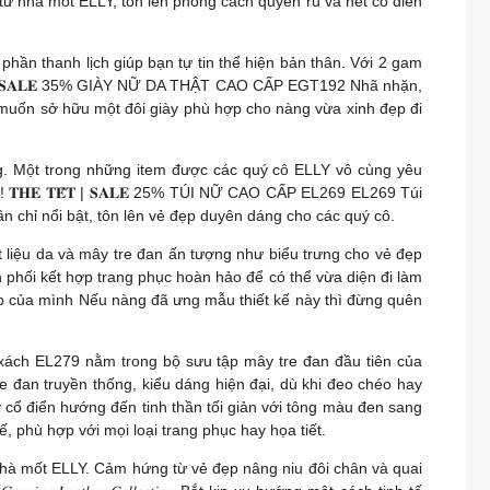
n từ nhà mốt ELLY, tôn lên phong cách quyến rũ và nét cổ điển
ần thanh lịch giúp bạn tự tin thể hiện bản thân. Với 2 gam
̂́𝐓 | 𝐒𝐀𝐋𝐄 35% GIÀY NỮ DA THẬT CAO CẤP EGT192 Nhã nhặn,
 muốn sở hữu một đôi giày phù hợp cho nàng vừa xinh đẹp đi
ng. Một trong những item được các quý cô ELLY vô cùng yêu
𝐇𝐄 𝐓𝐄̂́𝐓 | 𝐒𝐀𝐋𝐄 25% TÚI NỮ CAO CẤP EL269 EL269 Túi
n chỉ nổi bật, tôn lên vẻ đẹp duyên dáng cho các quý cô.
hất liệu da và mây tre đan ấn tượng như biểu trưng cho vẻ đẹp
ản phối kết hợp trang phục hoàn hảo để có thể vừa diện đi làm
ẹp của mình Nếu nàng đã ưng mẫu thiết kế này thì đừng quên
 xách EL279 nằm trong bộ sưu tập mây tre đan đầu tiên của
tre đan truyền thống, kiểu dáng hiện đại, dù khi đeo chéo hay
tay cổ điển hướng đến tinh thần tối giản với tông màu đen sang
, phù hợp với mọi loại trang phục hay họa tiết.
nhà mốt ELLY. Cảm hứng từ vẻ đẹp nâng niu đôi chân và quai