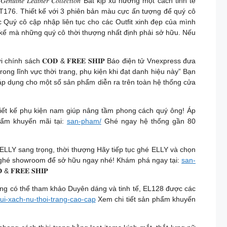
 𝐿𝑒𝑎𝑡ℎ𝑒𝑟 𝐶𝑜𝑙𝑙𝑒𝑐𝑡𝑖𝑜𝑛 Bắt kịp xu hướng một cách tinh tế
 ET176. Thiết kế với 3 phiên bản màu cực ấn tượng để quý cô
 Quý cô cập nhập liên tục cho các Outfit xinh đẹp của mình
kế mà những quý cô thời thượng nhất định phải sở hữu. Nếu
nh sách 𝐂𝐎𝐃 & 𝐅𝐑𝐄𝐄 𝐒𝐇𝐈𝐏 Báo điện tử Vnexpress đưa
g lĩnh vực thời trang, phụ kiện khi đạt danh hiệu này” Bạn
áp dụng cho một số sản phẩm diễn ra trên toàn hệ thống cửa
ng loạt thiết kế phụ kiện nam giúp nâng tầm phong cách quý ông! Áp
hẩm khuyến mãi tại:
san-pham/
Ghé ngay hệ thống gần 80
 ELLY sang trọng, thời thượng Hãy tiếp tục ghé ELLY và chọn
c ghé showroom để sở hữu ngay nhé! Khám phá ngay tại:
san-
𝐑𝐄𝐄 𝐒𝐇𝐈𝐏
ông có thể tham khảo Duyên dáng và tinh tế, EL128 được các
tui-xach-nu-thoi-trang-cao-cap
Xem chi tiết sản phẩm khuyến