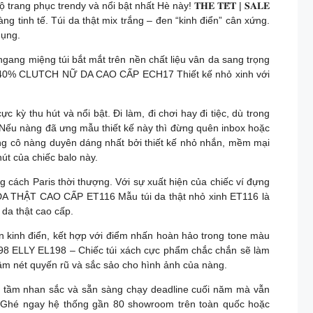
 phục trendy và nổi bật nhất Hè này! 𝐓𝐇𝐄 𝐓𝐄̂́𝐓 | 𝐒𝐀𝐋𝐄
tinh tế. Túi da thật mix trắng – đen “kinh điển” cân xứng.
dụng.
 ngang miệng túi bắt mắt trên nền chất liệu vân da sang trọng
𝐀𝐋𝐄 40% CLUTCH NỮ DA CAO CẤP ECH17 Thiết kế nhỏ xinh với
c kỳ thu hút và nổi bật. Đi làm, đi chơi hay đi tiệc, dù trong
 Nếu nàng đã ưng mẫu thiết kế này thì đừng quên inbox hoặc
ng cô nàng duyên dáng nhất bởi thiết kế nhỏ nhắn, mềm mại
hút của chiếc balo này.
g cách Paris thời thượng. Với sự xuất hiện của chiếc ví đựng
ÚI NỮ DA THẬT CAO CẤP ET116 Mẫu túi da thật nhỏ xinh ET116 là
 da thật cao cấp.
họn kinh điển, kết hợp với điểm nhấn hoàn hảo trong tone màu
EL198 ELLY EL198 – Chiếc túi xách cực phẩm chắc chắn sẽ làm
tầm nét quyến rũ và sắc sảo cho hình ảnh của nàng.
g tầm nhan sắc và sẵn sàng chạy deadline cuối năm mà vẫn
Ghé ngay hệ thống gần 80 showroom trên toàn quốc hoặc