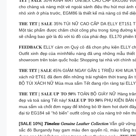
𝐓𝐄̂́𝐓 | 𝐒𝐀𝐋𝐄 30% KÍNH MẮT UNISEX CAO CẤP EKU160 Với
cho chàng và nàng một vẻ ngoài sành điệu thu hút mọi ánh nhìn. 𝐓𝐇𝐄 𝐓𝐄
nhỏ xinh ở phía trước, EGM86 là thiết kế mà nàng có thể di
𝐓𝐇𝐄 𝐓𝐄̂́𝐓 | 𝐒𝐀𝐋𝐄 35% TÚI NỮ CAO CẤP DA ELLY ET151
Một tác phẩm được chăm chút công phu trong từng đường kim 
sẽ chẳng bao giờ là đủ với tủ đồ của phái đẹp. EL170 phiên b
𝐅𝐄𝐄𝐃𝐁𝐀𝐂𝐊 ELLY cảm ơn Quý cô đã chọn phụ kiện ELLY 
Outfit xinh đẹp của mìnhNếu nàng đã ưng những mẫu thiết
showroom trên toàn quốc hoặc Shopping tại nhà với chính sách 𝐂
𝐓𝐇𝐄 𝐓𝐄̂́𝐓 | 𝐒𝐀𝐋𝐄 45% GIẢM NGAY GẦN 1 TRIỆU KHI MU
xách nữ ET61 đã đem đến những trải nghiệm thời trang ấn tượng 
BỘ TÚI XÁCH NỮ Mùa mua sắm Tết đang rộn ràng tại ELLY với
𝐓𝐇𝐄 𝐓𝐄̂́𝐓 | 𝐒𝐀𝐋𝐄 𝐔𝐏 𝐓𝐎 𝟓𝟎% TOÀN BỘ GIÀY NỮ 
đẹp và toả sáng Tết này! 𝐒𝐀𝐋𝐄 𝐔𝐏 𝐓𝐎 𝟓𝟎% PHỤ KI
mua sắm và chốt đơn ngay để không bỏ lỡ item hot dưới đây c
đại từ EG184 sẽ “hô biến” outfit công sở của nàng trở nên th
[SALE 10%] 𝑻𝒊𝒎𝒆𝒍𝒆𝒔𝒔 𝐺𝑒𝑛𝑢𝑖𝑛𝑒 𝐿𝑒𝑎𝑡ℎ𝑒𝑟 𝐶𝑜𝑙𝑙𝑒𝑐𝑡𝑖𝑜𝑛
Vẫn giữ vững 
sắc đỏ Burgandy hay gam màu đen quyến rũ, màu trắng trang