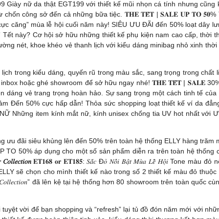
99 Giày nữ da thật EGT199 với thiết kế mũi nhọn cá tính nhưng cũng kh
chốn công sở đến cả những bữa tiệc. 𝐓𝐇𝐄 𝐓𝐄̂́𝐓 | 𝐒𝐀𝐋𝐄 𝐔𝐏 
c căng” mùa lễ hội cuối năm này! SIÊU ƯU ĐÃI đến 50% loạt dây lưng nữ H
này? Cơ hội sở hữu những thiết kế phụ kiện nam cao cấp, thời thượng v
g nét, khoe khéo vẻ thanh lịch với kiểu dáng minibag nhỏ xinh thờ
 lịch trong kiểu dáng, quyến rũ trong màu sắc, sang trọng trong chất l
 inbox hoặc ghé showroom để sở hữu ngay nhé! 𝐓𝐇𝐄 𝐓𝐄̂́𝐓 | 𝐒
n dáng vẻ trang trọng hoàn hảo. Sự sang trọng một cách tinh tế củ
 DA NỮ Giảm Đến 50% cực hấp dẫn! Thỏa sức shopping loạt thiết kế ví da
ÍNH MẮT NỮ Những item kính mắt nữ, kính unisex chống tia UV hot nhất 
ận hưởng ưu đãi siêu khủng lên đến 50% trên toàn hệ thống ELLY hàng tr
 TO 50% áp dụng cho một số sản phẩm diễn ra trên toàn hệ thống cử
𝑜𝑙𝑙𝑒𝑐𝑡𝑖𝑜𝑛
𝐄𝐓𝟏𝟔𝟖 𝐨𝐫 𝐄𝐓𝟏𝟖𝟓: 𝑆𝑎̆́𝑐 Đ𝑜̉ 𝑁𝑜̂̉𝑖 𝐵𝑎̣̂𝑡 𝑀𝑢̀𝑎 𝐿𝑒̂̃ 𝐻
 cho mình thiết kế nào trong số 2 thiết kế màu đỏ thuộc BST 𝑻𝒊𝒎𝒆𝒍𝒆𝒔𝒔 
𝑒𝑎𝑡ℎ𝑒𝑟 𝐶𝑜𝑙𝑙𝑒𝑐𝑡𝑖𝑜𝑛” đã lên kệ tại hệ thống hơn 80 showroom trên t
ơ hội tuyệt vời để bạn shopping và “refresh” lại tủ đồ đón năm mới với n