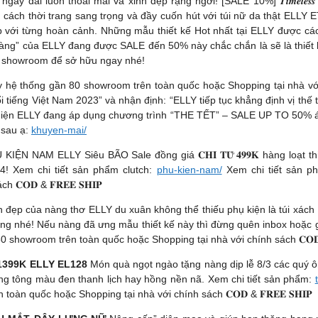
ôn thoải mái và xinh đẹp rạng ngời! [SALE 10%] 𝑻𝒊𝒎𝒆𝒍𝒆𝒔𝒔 𝐺𝑒𝑛𝑢𝑖𝑛𝑒
 cách thời trang sang trọng và đầy cuốn hút với túi nữ da thật ELLY
p với từng hoàn cảnh. Những mẫu thiết kế Hot nhất tại ELLY được các
hàng” của ELLY đang được SALE đến 50% này chắc chắn là sẽ là thiết 
é showroom để sở hữu ngay nhé!
hệ thống gần 80 showroom trên toàn quốc hoặc Shopping tại nhà với chí
ng Việt Nam 2023” và nhận định: “ELLY tiếp tục khẳng định vị thế tron
Dạ hiện ELLY đang áp dụng chương trình “THE TẾT” – SALE UP TO 50% 
 sau ạ:
khuyen-mai/
𝟗𝟗𝐊 PHỤ KIỆN NAM ELLY Siêu BÃO Sale đồng giá 𝐂𝐇𝐈̉ 𝐓𝐔̛̀ 𝟒𝟗𝟗𝐊 hà
4! Xem chi tiết sản phẩm clutch:
phu-kien-nam/
Xem chi tiết sản p
𝐎𝐃 & 𝐅𝐑𝐄𝐄 𝐒𝐇𝐈𝐏
 đẹp của nàng thơ ELLY du xuân không thể thiếu phụ kiện là túi xách
nàng nhé! Nếu nàng đã ưng mẫu thiết kế này thì đừng quên inbox hoặ
howroom trên toàn quốc hoặc Shopping tại nhà với chính sách 𝐂𝐎𝐃 & 
GỐC 1399K ELLY EL128
Món quà ngọt ngào tặng nàng dịp lễ 8/3 các quý 
ùng tông màu đen thanh lịch hay hồng nền nã. Xem chi tiết sản phẩm:
n quốc hoặc Shopping tại nhà với chính sách 𝐂𝐎𝐃 & 𝐅𝐑𝐄𝐄 𝐒𝐇𝐈𝐏