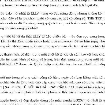
̂́𝐓 | 𝐒𝐀𝐋𝐄 30% TÚI NỮ CAO CẤP E156 EL156, thiết kế đẹp tinh tế đế
ong tone màu đen gợi lên nét đẹp trang nhã và thanh lịch tuyệt đối.
5 mẫu balo mới nhất từ ELLY mang vẻ đẹp năng động nhưng không kém ph
ấp, đây sẽ là lựa chọn tuyệt vời của các quý cô công sở! 𝐓𝐇𝐄 𝐓𝐄
 như sinh ra để tỏa sáng cùng quý cô trong mọi hoàn cảnh. Nếu nàng
ứng cử viên sáng giá nhất!
g thiết kế túi da thật ELLY ET110 phiên bản màu đen cực sang trọ
ết kế này thì đừng quên inbox hoặc ghé showroom để sở hữu ngay nhé! 
ưng vẫn không kém phần sang trọng với màu sắc tinh tế và họa tiết chầ
ẹp thanh lịch, cổ điển trong một thiết kế túi clutch cầm tay kết hợp c
n túi, giày, kính vô cùng trẻ trung, hiện đại, sang trọng trong một b
ất tại ELLY được các Quý cô cập nhập liên tục cho các Outfit xinh đ
chút mới mẻ trong phong cách công sở hàng ngày của bạn bằng mẫu túi
 giữa chất liệu da tổng hợp cao cấp cùng họa tiết mắt cáo sử dụng mây 
𝐄̂́𝐓 | 𝐒𝐀𝐋𝐄 50% TÚI NỮ DA THẬT CAO CẤP ET111 Thiết kế túi xách 
 đầu nghĩ cách phối đồ bởi sản phẩm có thiết kế nhỏ gọn nhưng tinh tế
Xao xuyến trước vẻ đẹp duyên dáng của mẫu sandal EG207 mới nhất từ 