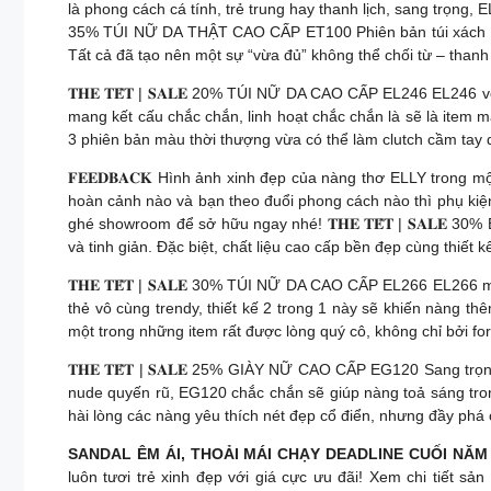
là phong cách cá tính, trẻ trung hay thanh lịch, sang trọng, E
35% TÚI NỮ DA THẬT CAO CẤP ET100 Phiên bản túi xách tay n
Tất cả đã tạo nên một sự “vừa đủ” không thể chối từ – thanh
𝐓𝐇𝐄 𝐓𝐄̂́𝐓 | 𝐒𝐀𝐋𝐄 20% TÚI NỮ DA CAO CẤP EL246 EL246
mang kết cấu chắc chắn, linh hoạt chắc chắn là sẽ là item m
3 phiên bản màu thời thượng vừa có thể làm clutch cầm tay du
𝐅𝐄𝐄𝐃𝐁𝐀𝐂𝐊 Hình ảnh xinh đẹp của nàng thơ ELLY trong mộ
hoàn cảnh nào và bạn theo đuổi phong cách nào thì phụ kiệ
ghé showroom để sở hữu ngay nhé! 𝐓𝐇𝐄 𝐓𝐄̂́𝐓 | 𝐒𝐀
và tinh giản. Đặc biệt, chất liệu cao cấp bền đẹp cùng thiết 
𝐓𝐇𝐄 𝐓𝐄̂́𝐓 | 𝐒𝐀𝐋𝐄 30% TÚI NỮ DA CAO CẤP EL266 EL26
thẻ vô cùng trendy, thiết kế 2 trong 1 này sẽ khiến nàng thê
một trong những item rất được lòng quý cô, không chỉ bởi fo
𝐓𝐇𝐄 𝐓𝐄̂́𝐓 | 𝐒𝐀𝐋𝐄 25% GIÀY NỮ CAO CẤP EG120 Sang t
nude quyến rũ, EG120 chắc chắn sẽ giúp nàng toả sáng trong
hài lòng các nàng yêu thích nét đẹp cổ điển, nhưng đầy phá
SANDAL ÊM ÁI, THOẢI MÁI CHẠY DEADLINE CUỐI NĂ
luôn tươi trẻ xinh đẹp với giá cực ưu đãi! Xem chi tiết sả