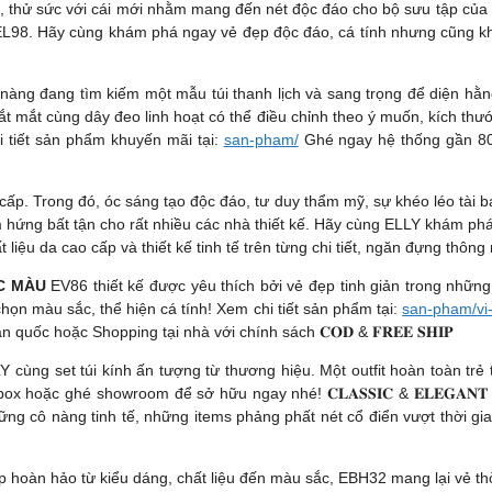
 thử sức với cái mới nhằm mang đến nét độc đáo cho bộ sưu tập của mì
ư EL98. Hãy cùng khám phá ngay vẻ đẹp độc đáo, cá tính nhưng cũng 
 cô nàng đang tìm kiếm một mẫu túi thanh lịch và sang trọng để diện hằ
 mắt cùng dây đeo linh hoạt có thể điều chỉnh theo ý muốn, kích thư
 tiết sản phẩm khuyến mãi tại:
san-pham/
Ghé ngay hệ thống gần 80 
cấp. Trong đó, óc sáng tạo độc đáo, tư duy thẩm mỹ, sự khéo léo tài b
m hứng bất tận cho rất nhiều các nhà thiết kế. Hãy cùng ELLY khám phá
liệu da cao cấp và thiết kế tinh tế trên từng chi tiết, ngăn đựng thông
SẮC MÀU
EV86 thiết kế được yêu thích bởi vẻ đẹp tinh giản trong những 
họn màu sắc, thể hiện cá tính! Xem chi tiết sản phẩm tại:
san-pham/vi-
ốc hoặc Shopping tại nhà với chính sách 𝐂𝐎𝐃 & 𝐅𝐑𝐄𝐄 𝐒𝐇𝐈𝐏
LLY cùng set túi kính ấn tượng từ thương hiệu. Một outfit hoàn toàn trẻ
 hoặc ghé showroom để sở hữu ngay nhé! 𝐂𝐋𝐀𝐒𝐒𝐈𝐂 & 𝐄𝐋𝐄𝐆𝐀𝐍
cô nàng tinh tế, những items phảng phất nét cổ điển vượt thời gian nằm
 hợp hoàn hảo từ kiểu dáng, chất liệu đến màu sắc, EBH32 mang lại vẻ