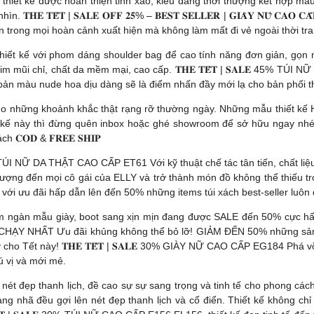
 thiết kế được hoàn thiện tinh xảo, kiểu dáng thời thượng kết hợp mà
̂́𝐓 | 𝐒𝐀𝐋𝐄 𝐎𝐅𝐅 𝟐𝟓% – 𝐁𝐄𝐒𝐓 𝐒𝐄𝐋𝐋𝐄𝐑 | 𝐆𝐈𝐀̀𝐘 𝐍𝐔̛̃ 𝐂𝐀𝐎 𝐂𝐀̂́𝐏
ện trong mọi hoàn cảnh xuất hiện mà không làm mất đi vẻ ngoài thời tr
 Thiết kế với phom dáng shoulder bag để cao tính năng đơn giản, gọn 
mũi chỉ, chất da mềm mại, cao cấp. 𝐓𝐇𝐄 𝐓𝐄̂́𝐓 | 𝐒𝐀𝐋𝐄 45% T
ản màu nude hoa dịu dàng sẽ là điểm nhấn đầy mới lạ cho bản phối t
cho những khoảnh khắc thật rạng rỡ thường ngày. Những mẫu thiết kế 
 kế này thì đừng quên inbox hoặc ghé showroom để sở hữu ngay nhé
𝐎𝐃 & 𝐅𝐑𝐄𝐄 𝐒𝐇𝐈𝐏
A TÚI NỮ DA THẬT CAO CẤP ET61 Với kỹ thuật chế tác tân tiến, chất li
đến mọi cô gái của ELLY và trở thành món đồ không thể thiếu trong tủ đồ
 ưu đãi hấp dẫn lên đến 50% những items túi xách best-seller luôn 
Hàng trăm ngàn mẫu giày, boot sang xịn mịn đang được SALE đến 50% cực 
ỆN BÁN CHẠY NHẤT Ưu đãi khủng không thể bỏ lỡ! GIẢM ĐẾN 50% những
ho Tết này! 𝐓𝐇𝐄 𝐓𝐄̂́𝐓 | 𝐒𝐀𝐋𝐄 30% GIÀY NỮ CAO CẤP EG184 Phá
ú vị và mới mẻ.
nét đẹp thanh lịch, đề cao sự sự sang trọng và tinh tế cho phong các
 nhã đều gợi lên nét đẹp thanh lịch và cổ điển. Thiết kế không chỉ