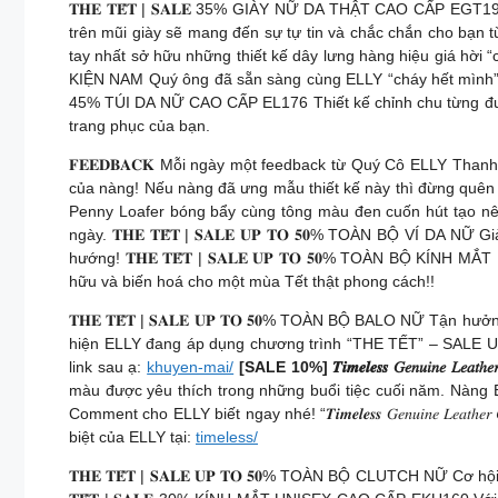
𝐓𝐇𝐄 𝐓𝐄̂́𝐓 | 𝐒𝐀𝐋𝐄 35% GIÀY NỮ DA THẬT CAO CẤP EGT1
trên mũi giày sẽ mang đến sự tự tin và chắc chắn cho bạn từ 
tay nhất sở hữu những thiết kế dây lưng hàng hiệu giá hời “cự
KIỆN NAM Quý ông đã sẵn sàng cùng ELLY “cháy hết mình” Tết 
45% TÚI DA NỮ CAO CẤP EL176 Thiết kế chỉnh chu từng đườn
trang phục của bạn.
𝐅𝐄𝐄𝐃𝐁𝐀𝐂𝐊 Mỗi ngày một feedback từ Quý Cô ELLY Thanh
của nàng! Nếu nàng đã ưng mẫu thiết kế này thì đừng quên
Penny Loafer bóng bẩy cùng tông màu đen cuốn hút tạo nê
ngày. 𝐓𝐇𝐄 𝐓𝐄̂́𝐓 | 𝐒𝐀𝐋𝐄 𝐔𝐏 𝐓𝐎 𝟓𝟎% TOÀN BỘ VÍ
hướng! 𝐓𝐇𝐄 𝐓𝐄̂́𝐓 | 𝐒𝐀𝐋𝐄 𝐔𝐏 𝐓𝐎 𝟓𝟎% TOÀN BỘ K
hữu và biến hoá cho một mùa Tết thật phong cách!!
𝐓𝐇𝐄 𝐓𝐄̂́𝐓 | 𝐒𝐀𝐋𝐄 𝐔𝐏 𝐓𝐎 𝟓𝟎% TOÀN BỘ BALO NỮ T
hiện ELLY đang áp dụng chương trình “THE TẾT” – SALE UP
link sau ạ:
khuyen-mai/
[SALE 10%] 𝑻𝒊𝒎𝒆𝒍𝒆𝒔𝒔 𝐺𝑒𝑛𝑢𝑖𝑛𝑒 𝐿𝑒𝑎𝑡ℎ𝑒𝑟 𝐶
màu được yêu thích trong những buổi tiệc cuối năm. Nàng ELLY sẽ chọn
Comment cho ELLY biết ngay nhé! “𝑻𝒊𝒎𝒆𝒍𝒆𝒔𝒔 𝐺𝑒𝑛𝑢𝑖𝑛𝑒 𝐿
biệt của ELLY tại:
timeless/
𝐓𝐇𝐄 𝐓𝐄̂́𝐓 | 𝐒𝐀𝐋𝐄 𝐔𝐏 𝐓𝐎 𝟓𝟎% TOÀN BỘ CLUTCH NỮ C