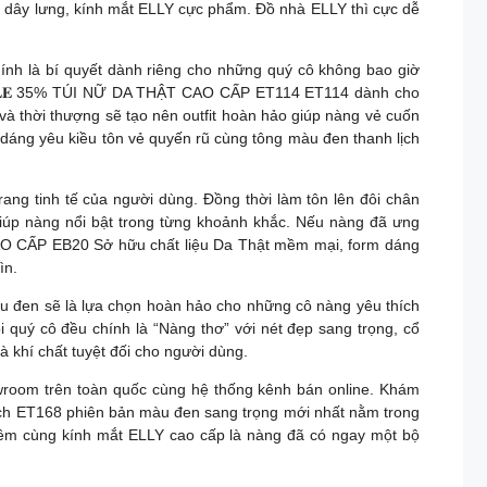
 giày, dây lưng, kính mắt ELLY cực phẩm. Đồ nhà ELLY thì cực dễ
chính là bí quyết dành riêng cho những quý cô không bao giờ
 | 𝐒𝐀𝐋𝐄 35% TÚI NỮ DA THẬT CAO CẤP ET114 ET114 dành cho
 và thời thượng sẽ tạo nên outfit hoàn hảo giúp nàng vẻ cuốn
u dáng yêu kiều tôn vẻ quyến rũ cùng tông màu đen thanh lịch
rang tinh tế của người dùng. Đồng thời làm tôn lên đôi chân
Y giúp nàng nổi bật trong từng khoảnh khắc. Nếu nàng đã ưng
T CAO CẤP EB20 Sở hữu chất liệu Da Thật mềm mại, form dáng
ìn.
màu đen sẽ là lựa chọn hoàn hảo cho những cô nàng yêu thích
i ET179 mỗi quý cô đều chính là “Nàng thơ” với nét đẹp sang trọng, cổ
và khí chất tuyệt đối cho người dùng.
 thống hơn 80 showroom trên toàn quốc cùng hệ thống kênh bán online. Khám
i xách ET168 phiên bản màu đen sang trọng mới nhất nằm trong
LY. Kết hợp thêm cùng kính mắt ELLY cao cấp là nàng đã có ngay một bộ