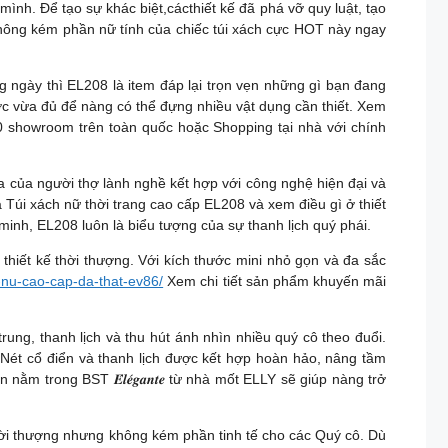
nh. Để tạo sự khác biệt,cácthiết kế đã phá vỡ quy luật, tạo
không kém phần nữ tính của chiếc túi xách cực HOT này ngay
ng ngày thì EL208 là item đáp lại trọn vẹn những gì bạn đang
ớc vừa đủ để nàng có thể đựng nhiều vật dụng cần thiết. Xem
showroom trên toàn quốc hoặc Shopping tại nhà với chính
a của người thợ lành nghề kết hợp với công nghệ hiện đại và
 Túi xách nữ thời trang cao cấp EL208 và xem điều gì ở thiết
 minh, EL208 luôn là biểu tượng của sự thanh lịch quý phái.
thiết kế thời thượng. Với kích thước mini nhỏ gọn và đa sắc
nu-cao-cap-da-that-ev86/
Xem chi tiết sản phẩm khuyến mãi
 trung, thanh lịch và thu hút ánh nhìn nhiều quý cô theo đuổi.
 Nét cổ điển và thanh lịch được kết hợp hoàn hảo, nâng tầm
 trong BST 𝑬́𝒍𝒆́𝒈𝒂𝒏𝒕𝒆 từ nhà mốt ELLY sẽ giúp nàng trở
 thời thượng nhưng không kém phần tinh tế cho các Quý cô. Dù