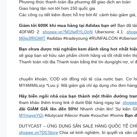
Phương thức thanh toán địa phương để giao dịch an toàn
Giao hàng tận nơi tới hơn 150 quốc gia
Các công cụ tiết kiệm được hỗ trợ bởi AI: cảnh báo giảm gi
Giảm tới 600K khi mua hàng tại Adidas bạn ơi!
Bạn đã tải
4DFWD 2:
shopee.vn?M1fwRYLOnN
Ubersonic 4.1:
shop
M0w3fRGMlT
#adidas #tradeyoung #RUNFALCON #Uberson
Bạn chưa được trải nghiệm kem đánh răng hot nhất hiệ
sẽ giúp bạn sở hữu sản phẩm chính hãng và tốt nhất trên thị
Thanh toán nội địa Thanh toán bằng thẻ tín dụng/ghi nợ, ví đ
chuyển khoản, COD với đồng nội tệ của nước bạn. Cơ h
MY4MMtLsrp *Lưu ý: Mã giảm giá chỉ áp dụng cho đơn hàng 
Hãy biến ngôi nhà của bạn thành một thiên đường tran
tham khảo thêm trong link ở dưới Đặt hàng ngay tại:
shopee
đãi GIẢM GIÁ lên đến 50%!
Nhanh chân lên! Sự kiện GIẢ
MYmayeYt2i
#dutycast #decor #sale #voucher #home
Bạn đ
DUTYCAST – ỨNG DỤNG SĂN SALE HÀNG QUỐC TẾ CHÍNH 
shopee.vn?DCStore
Chia sẻ kinh nghiệm, bí quyết và săn cá