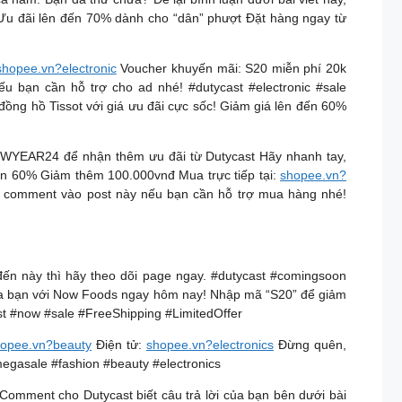
Ưu đãi lên đến 70% dành cho “dân” phượt Đặt hàng ngay từ
shopee.vn?electronic
Voucher khuyến mãi: S20 miễn phí 20k
 bạn cần hỗ trợ cho ad nhé! #dutycast #electronic #sale
ng hồ Tissot với giá ưu đãi cực sốc! Giảm giá lên đến 60%
EWYEAR24 để nhận thêm ưu đãi từ Dutycast Hãy nhanh tay,
đến 60% Giảm thêm 100.000vnđ Mua trực tiếp tại:
shopee.vn?
c comment vào post này nếu bạn cần hỗ trợ mua hàng nhé!
đến này thì hãy theo dõi page ngay. #dutycast #comingsoon
a bạn với Now Foods ngay hôm nay! Nhập mã “S20” để giảm
t #now #sale #FreeShipping #LimitedOffer
opee.vn?beauty
Điện tử:
shopee.vn?electronics
Đừng quên,
megasale #fashion #beauty #electronics
Comment cho Dutycast biết câu trả lời của bạn bên dưới bài