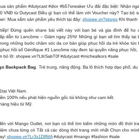
mua sản phẩm #dutycast #dior #b57sneaker Ưu đãi đặc biệt: Nhận ng
00 VNĐ từ Dutycast Điều gì bạn có thể làm với Voucher này? Tạo bộ 
her: Mua sắm sản phẩm yêu thích tại đây:
shopee.vn?stores
Khi thanh 
ực tiếp! Đừng quên share bài viết này với bạn bè và gia đình để 
p dẫn từ Lancôme – Giảm ngay 25%! Những gì bạn sẽ tìm thấy tại
ong những bước chăm sóc da cơ bản giúp phục hồi da trẻ khỏe tức thì
n phục hồi số Génifique #1 Lancôme này đem lại quyền năng phục hồi,
 bỏ lỡ: shopee.vn?LtlrSabT0f #dutycast #michealkors #sale
ogo Backpack Bag
. Trẻ trung, năng động. Ba lô thích hợp dạo phố, du 
1tại Việt Nam.
tiền 100% nếu phát hiện nguồn gốc túi không như cam kết.
 hàng hiệu từ Mỹ.
với Mango Outlet, nơi bạn có thể tìm kiếm những món đồ thời trang
m chưa từng có Tất cả các dòng thời trang mới nhất Chọn cho mình
nay!
shopee.vn?Lr3x1DflMA
#dutycast #mango #fashion #sale