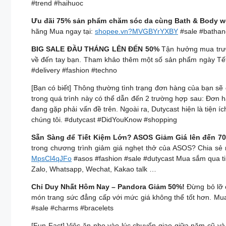
#trend #haihuoc
Ưu đãi 75% sản phẩm chăm sóc da cùng Bath & Body w
hãng Mua ngay tại:
shopee.vn?MVGBYrYXBY
#sale #bathan
BIG SALE ĐẦU THÁNG LÊN ĐẾN 50%
Tận hưởng mua trước
về đến tay bạn. Tham khảo thêm một số sản phẩm ngày Tế
#delivery #fashion #techno
[Bạn có biết] Thông thường tình trạng đơn hàng của bạn sẽ 
trong quá trình này có thể dẫn đến 2 trường hợp sau: Đơn 
đang gặp phải vấn đề trên. Ngoài ra, Dutycast hiện là tiện 
chúng tôi. #dutycast #DidYouKnow #shopping
Sẵn Sàng để Tiết Kiệm Lớn? ASOS Giảm Giá lên đến 70
trong chương trình giảm giá nghẹt thở của ASOS? Chia sẻ 
MpsCl4qJFo
#asos #fashion #sale #dutycast Mua sắm qua t
Zalo, Whatsapp, Wechat, Kakao talk …
Chỉ Duy Nhất Hôm Nay – Pandora Giảm 50%!
Đừng bỏ lỡ 
món trang sức đẳng cấp với mức giá không thể tốt hơn. Mua
#sale #charms #bracelets
[Fun Fact] Việc ăn nho vào lúc chuyển giao giữa năm cũ và