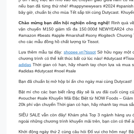
nếu bạn đã từng thử nhé! #happynewyears #2024 #spanish 
bây giờ, chuẩn bị cho mùa Tết sắp tới cùng Dutycast. Khuyế
Chào mừng bạn đến hội nghiện công nghệ!
Rinh quà về
vận chuyển M150 giảm tối đa 150.000đ NEWYEAR24 cho đơn
#amazon #beats #apple #marshall #sony #logitech Chương T
cho các mẫu đồng hồ chất lượng từ Tissot.
Lựa thêm mẫu tại đây:
shopee.vn?tissot
Sở hữu ngay một c
chương trình có thể kết thúc bất cứ lúc nào! #dutycast #T
adidas
Thời gian có hạn, hãy nhanh tay chọn lựa và mua 
#adidas #dutycast #noel #sale
Bạn đã chuẩn bị mở hộp bí ẩn cho ngày mai cùng Dutycast!
Bật mí cho các bạn biết rằng đây sẽ là ưu đãi cuối cùng 
#voucher #sale Khuyến Mãi Đặc Biệt từ NOW Foods – Giảm
20k phí vận chuyển Thời gian có hạn, hãy nhanh tay mua sắ
SIÊU SALE vẫn còn đây! Khám phá Top 3 ngành hàng ưu đã
ngoài những chương trình khuyến mãi trên, bạn còn có thể á
Khởi động ngày thứ 2 cùng câu hỏi Đố vui cho hôm nay! Bật