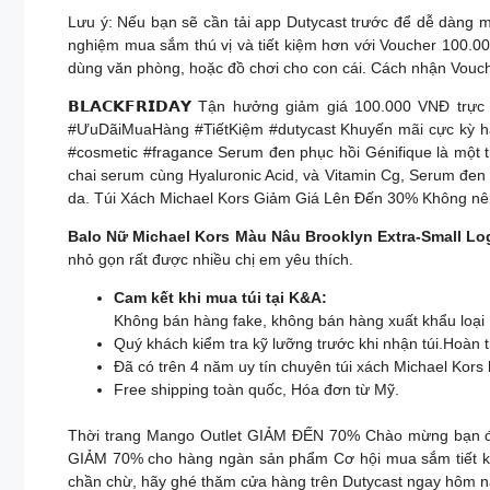
Lưu ý: Nếu bạn sẽ cần tải app Dutycast trước để dễ dàng 
nghiệm mua sắm thú vị và tiết kiệm hơn với Voucher 100.0
dùng văn phòng, hoặc đồ chơi cho con cái. Cách nhận Vouc
𝗕𝗟𝗔𝗖𝗞𝗙𝗥𝗜𝗗𝗔𝗬 Tận hưởng giảm giá 100.000 VNĐ tr
#ƯuDãiMuaHàng #TiếtKiệm #dutycast Khuyến mãi cực kỳ hấ
#cosmetic #fragance Serum đen phục hồi Génifique là một tr
chai serum cùng Hyaluronic Acid, và Vitamin Cg, Serum đe
da. Túi Xách Michael Kors Giảm Giá Lên Đến 30% Không nên
Balo Nữ Michael Kors Màu Nâu Brooklyn Extra-Small L
nhỏ gọn rất được nhiều chị em yêu thích.
Cam kết khi mua túi tại K&A:
Không bán hàng fake, không bán hàng xuất khẩu loại 
Quý khách kiểm tra kỹ lưỡng trước khi nhận túi.Hoàn 
Đã có trên 4 năm uy tín chuyên túi xách Michael Kors
Free shipping toàn quốc, Hóa đơn từ Mỹ.
Thời trang Mango Outlet GIẢM ĐẾN 70% Chào mừng bạn đến 
GIẢM 70% cho hàng ngàn sản phẩm Cơ hội mua sắm tiết kiệ
chần chừ, hãy ghé thăm cửa hàng trên Dutycast ngay hôm 