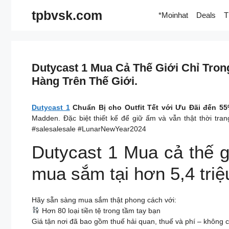
Skip
tpbvsk.com
*Moinhat
Deals
T
to
content
Dutycast 1 Mua Cả Thế Giới Chỉ Tro
Hàng Trên Thế Giới.
Dutycast 1
Chuẩn Bị cho Outfit Tết với Ưu Đãi đến 5
Madden. Đặc biệt thiết kế để giữ ấm và vẫn thật thời tr
#salesalesale #LunarNewYear2024
Dutycast 1 Mua cả thế g
mua sắm tại hơn 5,4 triệ
Hãy sẵn sàng mua sắm thật phong cách với:
Hơn 80 loại tiền tệ trong tầm tay bạn
Giá tận nơi đã bao gồm thuế hải quan, thuế và phí – không c