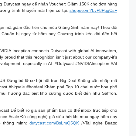
dụng Dutycast ngay để nhận Voucher: Giảm 150K cho đơn hàng
ơng trình khuyến mãi hiện có tại:
shopee.vn?LvP8PqgCsF
 bạn mã giảm đầu tiên cho mùa Giáng Sinh năm nay! Theo dõi
 Chuẩn bị ngay từ hôm nay Chương trình kéo dài đến hết
VIDIA Inception connects Dutycast with global AI innovators,
proud that this recognition isn’t just about our company-it’s
evelopment, especially in AI. #Dutycast #NVIDIAInception #AI
US Đừng bỏ lỡ cơ hội hốt trọn Big Deal Không cần nhập mã
cast #bigsale #hotdeal Khám phá Top 10 chai nước hoa phổ
i hương đặc biệt khó cưỡng được biết đến như Saffron,
ycast Để biết rõ giá sản phẩm bạn có thể inbox trực tiếp cho
nce #sale Đồ công nghệ giá siêu hời khi mua ngay hôm nay
 thông minh:
dutycast.com/BsLmQ5QK
/>Tai nghe Beats: