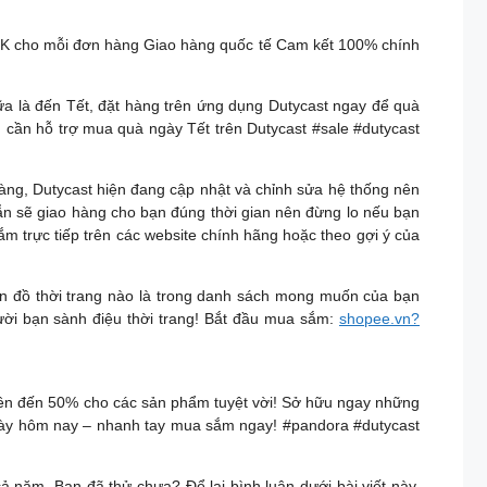
0K cho mỗi đơn hàng Giao hàng quốc tế Cam kết 100% chính
a là đến Tết, đặt hàng trên ứng dụng Dutycast ngay để quà
 cần hỗ trợ mua quà ngày Tết trên Dutycast #sale #dutycast
hàng, Dutycast hiện đang cập nhật và chỉnh sửa hệ thống nên
ẫn sẽ giao hàng cho bạn đúng thời gian nên đừng lo nếu bạn
ắm trực tiếp trên các website chính hãng hoặc theo gợi ý của
món đồ thời trang nào là trong danh sách mong muốn của bạn
ười bạn sành điệu thời trang! Bắt đầu mua sắm:
shopee.vn?
 lên đến 50% cho các sản phẩm tuyệt vời! Sở hữu ngay những
ngày hôm nay – nhanh tay mua sắm ngay! #pandora #dutycast
 năm. Bạn đã thử chưa? Để lại bình luận dưới bài viết này,