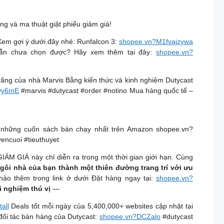
ng và ma thuật giật phiếu giảm giá!
Xem gợi ý dưới đây nhé: Runfalcon 3:
shopee.vn?M1fvajzywa
n chưa chọn được? Hãy xem thêm tại đây:
shopee.vn?
răng của nhà Marvis Bằng kiến thức và kinh nghiệm Dutycast
Qy6mE
#marvis #dutycast #order #notino Mua hàng quốc tế –
 những cuốn sách bán chạy nhất trên Amazon shopee.vn?
encuoi #tieuthuyet
IẢM GIÁ này chỉ diễn ra trong một thời gian giới hạn. Cùng
gôi nhà của bạn thành một thiên đường trang trí với ưu
hảo thêm trong link ở dưới Đặt hàng ngay tại:
shopee.vn?
 nghiệm thú vị
—
all
Deals tốt mỗi ngày của 5,400,000+ websites cập nhật tại
đối tác bán hàng của Dutycast:
shopee.vn?DCZalo
#dutycast