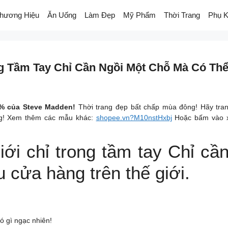
hương Hiệu
Ăn Uống
Làm Đẹp
Mỹ Phẩm
Thời Trang
Phụ K
ng Tầm Tay Chỉ Cần Ngồi Một Chỗ Mà Có Th
5% của Steve Madden!
Thời trang đẹp bất chấp mùa đông! Hãy trang
ang! Xem thêm các mẫu khác:
shopee.vn?M10nstHxbj
Hoặc bấm vào xe
iới chỉ trong tầm tay Chỉ cầ
u cửa hàng trên thế giới.
ó gì ngạc nhiên!