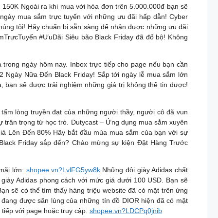
50K Ngoài ra khi mua với hóa đơn trên 5.000.000đ bạn sẽ
ngày mua sắm trực tuyến với những ưu đãi hấp dẫn! Cyber
chúng tôi! Hãy chuẩn bị sẵn sàng để nhận được những ưu đãi
TrựcTuyến #ƯuDãi Siêu bão Black Friday đã đổ bộ! Không
ra trong ngày hôm nay. Inbox trực tiếp cho page nếu bạn cần
2 Ngày Nữa Đến Black Friday! Sắp tới ngày lễ mua sắm lớn
 bạn sẽ được trải nghiệm những giá trị không thể tin được!
 tấm lòng truyền đạt của những người thầy, người cô đã vun
ự trân trọng từ học trò. Dutycast – Ứng dụng mua sắm xuyên
ảm Giá Lên Đến 80% Hãy bắt đầu mùa mua sắm của bạn với sự
 Black Friday sắp đến? Chào mừng sự kiện Đặt Hàng Trước
mãi lớn:
shopee.vn?LvlFG5yw8k
Những đôi giày Adidas chất
ập giày Adidas phong cách với mức giá dưới 100 USD. Bạn sẽ
n sẽ có thể tìm thấy hàng triệu website đã có mặt trên ứng
 đang được săn lùng của những tín đồ DIOR hiện đã có mặt
 tiếp với page hoặc truy cập:
shopee.vn?LDCPq0jnib