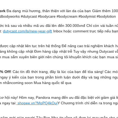
ork
Đa dạng mùi hương, thân thiện với làn da của bạn Giảm thêm 10
dbodyworks #dutycast #bodycare #bodycream #bodymist #bodylotion
 trả sau và nhiều mã ưu đãi lên đến 300.000vnđ Chỉ còn vài tuần nữ
t:
dutycast.com/lp/new-year-gift
Inbox hoặc comment trực tiếp nếu bạn
được cập nhật liên tục trên hệ thống Để nâng cao trải nghiệm khách 
hàng không cập nhật Đơn hàng cập nhật trễ Tuy vậy nhưng Dutycast v
ích mua sắm xuyên biên giới nên chúng tôi khuyến khích các bạn mua s
% Off!
Các tín đồ thời trang, đây là lúc của bạn để tỏa sáng! Các 
ngay ý kiến của bạn trong phần bình luận dưới đây và tag những ng
in nhắncoming soon Mua hàng quốc tế qua
cơ hội này! Hôm nay, Pandora mang đến ưu đãi đặc biệt với giảm giá
 ngay tại:
shopee.vn?MpPQ4kOuj
Y Chương trình chỉ diễn ra trong 
 năm mới giúp người Tây Ban Nha tin rằng sẽ đem lại may mắn cho cả