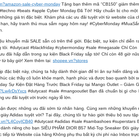
vn?amazon-sale-cyber-monday
Tặng bạn thêm mã “CB150” giảm thêm 1
echno #beats #apple Cyber Monday Đã Tới! Hãy chuẩn bị cho một 
hững giá trị đặc biệt. Khám phá các ưu đãi tuyệt vời từ website của 
 hạn, hãy tranh thủ mua sắm ngay hôm nay! #CyberMonday #MuaSắm
n.
ệu khuyễn mãi SALE sẵn có trên thế giới. Đặc biệt, sự kiện chỉ diễn 
tôi. #dutycast #blackfriday #cybermonday #sale #megasale Chỉ Còn 
 đãi hấp dẫn trong sự kiện Black Friday sắp tới! Chỉ còn 48 giờ nữa,
 từ bây giờ! Xem thêm tại:
shopee.vn?stores
ặc biệt này, chúng ta hãy dành thời gian để tri ân sự hiến dâng và
. Chúc các thầy cô luôn khỏe mạnh, hạnh phúc và được bao quanh bởi s
cherday Sự Kiện Đặt Hàng Trước Black Friday tại Mango Outlet – Gi
n?Lw4rDsYxcs
#dutycast #sale #mangooutlet Bạn đã chuẩn bị gì cho
 ưu đãi tuyệt vời trước ngày lễ lớn.
 nhận được những ưu đãi sớm từ nhãn hàng. Cùng xem những khuyến 
ày Adidas tuyệt vời? Tại đây, chúng tôi tự hào giới thiệu bộ sưu t
.vn?L4CoyICB40
#dutycast #adidas #sale #sambashoes #superstars Bạ
g dành riêng cho bạn SIÊU PHẨM DIOR B57 Mid-Top Sneaker Đôi giày
tiếp từ Website của hãng Không phụ thu bất kỳ chi phí nào Inbox trực