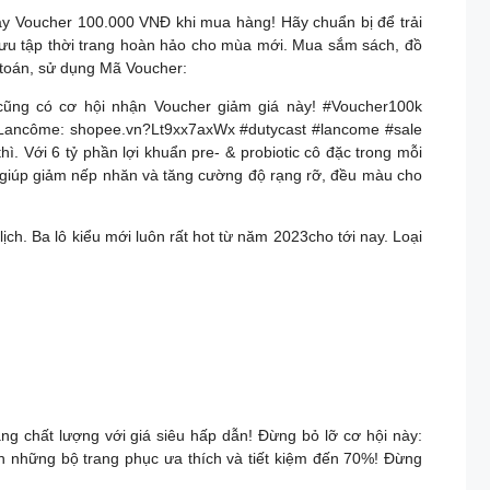
ay Voucher 100.000 VNĐ khi mua hàng! Hãy chuẩn bị để trải
sưu tập thời trang hoàn hảo cho mùa mới. Mua sắm sách, đồ
toán, sử dụng Mã Voucher:
họ cũng có cơ hội nhận Voucher giảm giá này! #Voucher100k
 Lancôme: shopee.vn?Lt9xx7axWx #dutycast #lancome #sale
. Với 6 tỷ phần lợi khuẩn pre- & probiotic cô đặc trong mỗi
 giúp giảm nếp nhăn và tăng cường độ rạng rỡ, đều màu cho
lịch. Ba lô kiểu mới luôn rất hot từ năm 2023cho tới nay. Loại
 chất lượng với giá siêu hấp dẫn! Đừng bỏ lỡ cơ hội này:
 những bộ trang phục ưa thích và tiết kiệm đến 70%! Đừng