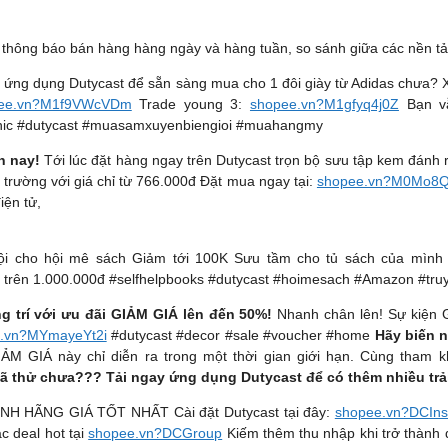
á, thông báo bán hàng hàng ngày và hàng tuần, so sánh giữa các nền tả
 ứng dụng Dutycast để sẵn sàng mua cho 1 đôi giày từ Adidas chưa? 
ee.vn?M1f9VWcVDm
Trade young 3:
shopee.vn?M1gfyq4j0Z
Bạn vẫ
ic #dutycast #muasamxuyenbiengioi #muahangmy
n nay!
Tới lúc đặt hàng ngay trên Dutycast trọn bộ sưu tập kem đánh 
 trường với giá chỉ từ 766.000đ Đặt mua ngay tại:
shopee.vn?M0Mo8
iện tử,
ội cho hội mê sách Giảm tới 100K Sưu tầm cho tủ sách của mình
trên 1.000.000đ #selfhelpbooks #dutycast #hoimesach #Amazon #truy
g trí với ưu đãi GIẢM GIÁ lên đến 50%!
Nhanh chân lên! Sự kiện G
.vn?MYmayeYt2i
#dutycast #decor #sale #voucher #home
Hãy biến n
M GIÁ này chỉ diễn ra trong một thời gian giới hạn. Cùng tham k
ã thử chưa??? Tải ngay ứng dụng Dutycast để có thêm nhiều trải
HÃNG GIÁ TỐT NHẤT Cài đặt Dutycast tại đây:
shopee.vn?DCInst
c deal hot tại
shopee.vn?DCGroup
Kiếm thêm thu nhập khi trở thành 