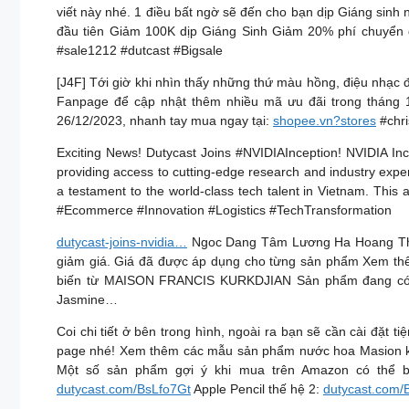
viết này nhé. 1 điều bất ngờ sẽ đến cho bạn dịp Giáng sin
đầu tiên Giảm 100K dịp Giáng Sinh Giảm 20% phí chuyển đ
#sale1212 #dutcast #Bigsale
[J4F] Tới giờ khi nhìn thấy những thứ màu hồng, điệu nhạc
Fanpage để cập nhật thêm nhiều mã ưu đãi trong tháng 
26/12/2023, nhanh tay mua ngay tại:
shopee.vn?stores
#chri
Exciting News! Dutycast Joins #NVIDIAInception! NVIDIA Ince
providing access to cutting-edge research and industry exper
a testament to the world-class tech talent in Vietnam. This
#Ecommerce #Innovation #Logistics #TechTransformation
dutycast-joins-nvidia…
Ngoc Dang Tâm Lương Ha Hoang Thuy 
giảm giá. Giá đã được áp dụng cho từng sản phẩm Xem th
biến từ MAISON FRANCIS KURKDJIAN Sản phẩm đang có mứ
Jasmine…
Coi chi tiết ở bên trong hình, ngoài ra bạn sẽ cần cài đặt 
page nhé! Xem thêm các mẫu sản phẩm nước hoa Masion 
Một số sản phẩm gợi ý khi mua trên Amazon có thể b
dutycast.com/BsLfo7Gt
Apple Pencil thế hệ 2:
dutycast.com