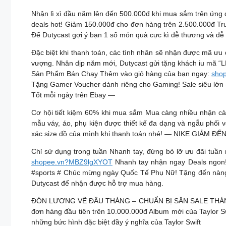
Nhận lì xì đầu năm lên đến 500.000đ khi mua sắm trên ứng
deals hot! Giảm 150.000đ cho đơn hàng trên 2.500.000đ Tr
Để Dutycast gợi ý bạn 1 số món quà cực kì dễ thương và dễ 
Đặc biệt khi thanh toán, các tình nhân sẽ nhận được mã ưu
vượng. Nhân dịp năm mới, Dutycast gửi tặng khách iu mã “
Sản Phẩm Bán Chạy Thêm vào giỏ hàng của bạn ngay:
shop
Tặng Gamer Voucher dành riêng cho Gaming! Sale siêu lớn 
Tốt mỗi ngày trên Ebay —
Cơ hội tiết kiệm 60% khi mua sắm Mua càng nhiều nhận c
mẫu váy, áo, phụ kiện được thiết kế đa dạng và ngẫu phối v
xác size đồ của mình khi thanh toán nhé! — NIKE GIẢM ĐẾ
Chỉ sử dụng trong tuần Nhanh tay, đừng bỏ lỡ ưu đãi tuần
shopee.vn?MBZ9lgXYOT
Nhanh tay nhận ngay Deals ngon! 
#sports # Chúc mừng ngày Quốc Tế Phụ Nữ! Tặng đến nàng
Dutycast để nhận được hỗ trợ mua hàng.
ĐÓN LƯƠNG VỀ ĐẦU THÁNG – CHUẨN BỊ SĂN SALE THÁNG 3 N
đơn hàng đầu tiên trên 10.000.000đ Album mới của Taylor Swi
những bức hình đặc biệt đầy ý nghĩa của Taylor Swift