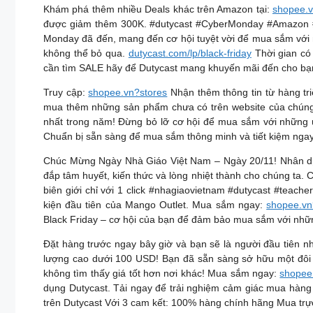
Khám phá thêm nhiều Deals khác trên Amazon tại:
shopee.
được giảm thêm 300K. #dutycast #CyberMonday #Amazon #t
Monday đã đến, mang đến cơ hội tuyệt vời để mua sắm với n
không thể bỏ qua.
dutycast.com/lp/black-friday
Thời gian có
cần tìm SALE hãy để Dutycast mang khuyến mãi đến cho bạ
Truy cập:
shopee.vn?stores
Nhận thêm thông tin từ hàng tri
mua thêm những sản phẩm chưa có trên website của chúng 
nhất trong năm! Đừng bỏ lỡ cơ hội để mua sắm với những ưu
Chuẩn bị sẵn sàng để mua sắm thông minh và tiết kiệm ngay
Chúc Mừng Ngày Nhà Giáo Việt Nam – Ngày 20/11! Nhân dịp đ
đắp tâm huyết, kiến thức và lòng nhiệt thành cho chúng ta
biên giới chỉ với 1 click #nhagiaovietnam #dutycast #tea
kiện đầu tiên của Mango Outlet. Mua sắm ngay:
shopee.v
Black Friday – cơ hội của bạn để đảm bảo mua sắm với những
Đặt hàng trước ngay bây giờ và bạn sẽ là người đầu tiên
lượng cao dưới 100 USD! Bạn đã sẵn sàng sở hữu một đôi gi
không tìm thấy giá tốt hơn nơi khác! Mua sắm ngay:
shopee
dụng Dutycast. Tải ngay để trải nghiệm cảm giác mua hàn
trên Dutycast Với 3 cam kết: 100% hàng chính hãng Mua trực 