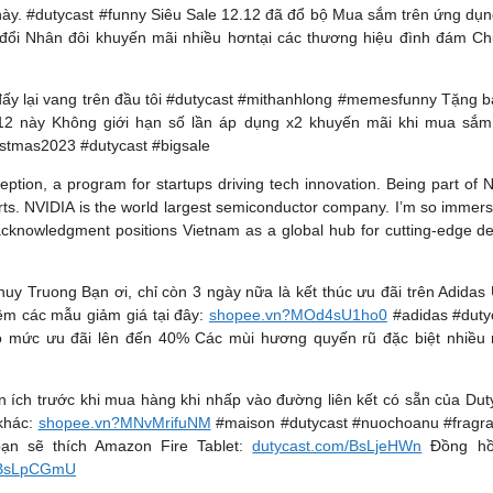
h này. #dutycast #funny Siêu Sale 12.12 đã đổ bộ Mua sắm trên ứng 
ổi Nhân đôi khuyến mãi nhiều hơntại các thương hiệu đình đám Chư
 đấy lại vang trên đầu tôi #dutycast #mithanhlong #memesfunny Tặng
12 này Không giới hạn số lần áp dụng x2 khuyến mãi khi mua sắm
stmas2023 #dutycast #bigsale
ption, a program for startups driving tech innovation. Being part of N
ts. NVIDIA is the world largest semiconductor company. I’m so immersly 
 acknowledgment positions Vietnam as a global hub for cutting-edge d
Truong Bạn ơi, chỉ còn 3 ngày nữa là kết thúc ưu đãi trên Adidas 
êm các mẫu giảm giá tại đây:
shopee.vn?MOd4sU1ho0
#adidas #duty
c ưu đãi lên đến 40% Các mùi hương quyến rũ đặc biệt nhiều mù
tiện ích trước khi mua hàng khi nhấp vào đường liên kết có sẵn của Dut
khác:
shopee.vn?MNvMrifuNM
#maison #dutycast #nuochoanu #fragra
ạn sẽ thích Amazon Fire Tablet:
dutycast.com/BsLjeHWn
Đồng hồ
/BsLpCGmU