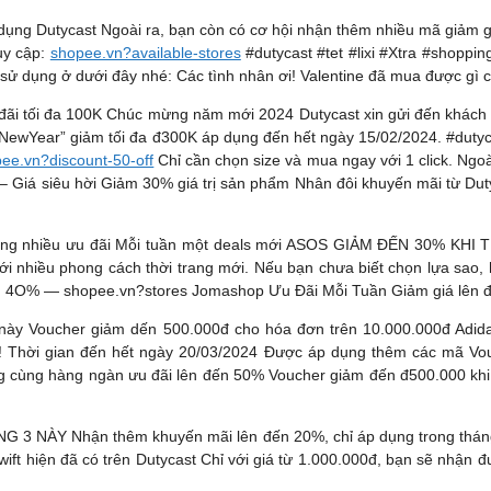
 dụng Dutycast Ngoài ra, bạn còn có cơ hội nhận thêm nhiều mã giảm 
uy cập:
shopee.vn?available-stores
#dutycast #tet #lixi #Xtra #shoppi
sử dụng ở dưới đây nhé: Các tình nhân ơi! Valentine đã mua được gì c
 đãi tối đa 100K Chúc mừng năm mới 2024 Dutycast xin gửi đến khách
LNewYear” giảm tối đa đ300K áp dụng đến hết ngày 15/02/2024. #du
ee.vn?discount-50-off
Chỉ cần chọn size và mua ngay với 1 click. Ngoà
– Giá siêu hời Giảm 30% giá trị sản phẩm Nhân đôi khuyến mãi từ Du
àng nhiều ưu đãi Mỗi tuần một deals mới ASOS GIẢM ĐẾN 30% KHI 
ới nhiều phong cách thời trang mới. Nếu bạn chưa biết chọn lựa sao,
N 4O% — shopee.vn?stores Jomashop Ưu Đãi Mỗi Tuần Giảm giá lên đế
 này Voucher giảm dến 500.000đ cho hóa đơn trên 10.000.000đ Adida
Thời gian đến hết ngày 20/03/2024 Được áp dụng thêm các mã Vouc
 cùng hàng ngàn ưu đãi lên đến 50% Voucher giảm đến đ500.000 kh
ÀY Nhận thêm khuyến mãi lên đến 20%, chỉ áp dụng trong tháng 
ft hiện đã có trên Dutycast Chỉ với giá từ 1.000.000đ, bạn sẽ nhận đ