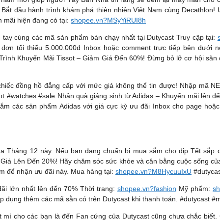
Bắt đầu hành trình khám phá thiên nhiên Việt Nam cùng Decathlon! 
n mãi hiện đang có tại:
shopee.vn?MSyYiRUI8h
 tay cùng các mã sản phẩm bán chạy nhất tại Dutycast Truy cập tại:
 tối thiểu 5.000.000đ Inbox hoặc comment trực tiếp bên dưới nếu
rình Khuyến Mãi Tissot – Giảm Giá Đến 60%! Đừng bỏ lỡ cơ hội săn đồ
hiếc đồng hồ đẳng cấp với mức giá không thể tin được! Nhập mã N
issot #watches #sale Nhận quà giáng sinh từ Adidas – Khuyến mãi lên 
sắm các sản phẩm Adidas với giá cực kỳ ưu đãi Inbox cho page hoặ
của Tháng 12 này. Nếu bạn đang chuẩn bị mua sắm cho dịp Tết sắp 
 Giá Lên Đến 20%! Hãy chăm sóc sức khỏe và cân bằng cuộc sống củ
m để nhận ưu đãi này. Mua hàng tại:
shopee.vn?M8HycuuIxU
#dutycas
i lớn nhất lên đến 70% Thời trang:
shopee.vn?fashion
Mỹ phẩm:
sh
p dụng thêm các mã sẵn có trên Dutycast khi thanh toán. #dutycast #
 mí cho các bạn là đến Fan cứng của Dutycast cũng chưa chắc biết. 