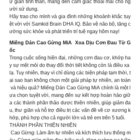
ư giãn tinh thần, mang đến cảm giác thoải mái cho ng
ười sử dụng.
Hãy trao cho mình và gia đình những khoảnh khắc tuy
ệt vời với Samkid Brain DHA IQ. Bảo vệ não bộ, tăng c
ường sức khỏe và phát triển trí tuệ ngay hôm nay!
Miếng Dán Cao Gừng MiA Xoa Dịu Cơn Đau Từ G
ốc
Trong cuộc sống hiện đại, những cơn đau cơ, khớp ha
y sự mệt mỏi do thay đổi thời tiết không còn là điều xa
lạ. Tuy nhiên, thay vì chỉ dùng các biện pháp tạm thời, t
ại sao bạn không chọn một giải pháp tự nhiên, an toàn
và hiệu quả? Miếng Dán Cao Gừng MiA chính là một l
ựa chọn tuyệt vời, mang đến sự kết hợp hoàn hảo giữ
a các thành phần thảo dược thiên nhiên, giúp giảm đa
u, thư giãn và hỗ trợ điều trị các vấn đề về cơ xương k
hớp, phù hợp cho cả người lớn và trẻ em trên 5 tuổi.
THÀNH PHẦN THIÊN NHIÊN
Cao Gừng: Làm ấm tự nhiên và kích thích lưu thông m