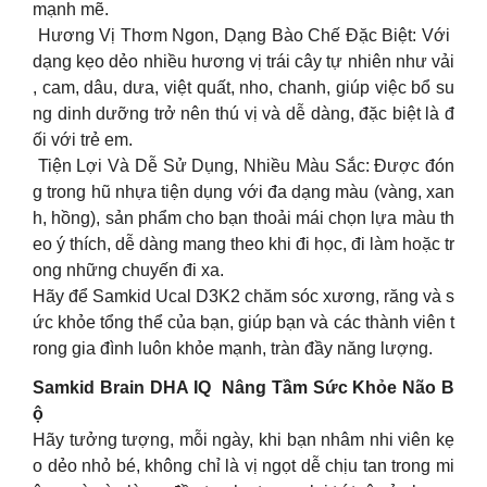
mạnh mẽ.
Hương Vị Thơm Ngon, Dạng Bào Chế Đặc Biệt: Với
dạng kẹo dẻo nhiều hương vị trái cây tự nhiên như vải
, cam, dâu, dưa, việt quất, nho, chanh, giúp việc bổ su
ng dinh dưỡng trở nên thú vị và dễ dàng, đặc biệt là đ
ối với trẻ em.
Tiện Lợi Và Dễ Sử Dụng, Nhiều Màu Sắc: Được đón
g trong hũ nhựa tiện dụng với đa dạng màu (vàng, xan
h, hồng), sản phẩm cho bạn thoải mái chọn lựa màu th
eo ý thích, dễ dàng mang theo khi đi học, đi làm hoặc tr
ong những chuyến đi xa.
Hãy để Samkid Ucal D3K2 chăm sóc xương, răng và s
ức khỏe tổng thể của bạn, giúp bạn và các thành viên t
rong gia đình luôn khỏe mạnh, tràn đầy năng lượng.
Samkid Brain DHA IQ Nâng Tầm Sức Khỏe Não B
ộ
Hãy tưởng tượng, mỗi ngày, khi bạn nhâm nhi viên kẹ
o dẻo nhỏ bé, không chỉ là vị ngọt dễ chịu tan trong mi