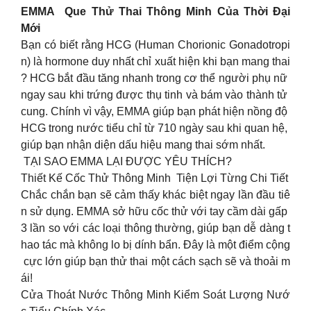
EMMA Que Thử Thai Thông Minh Của Thời Đại
Mới
Bạn có biết rằng HCG (Human Chorionic Gonadotropi
n) là hormone duy nhất chỉ xuất hiện khi bạn mang thai
? HCG bắt đầu tăng nhanh trong cơ thể người phụ nữ
ngay sau khi trứng được thụ tinh và bám vào thành tử
cung. Chính vì vậy, EMMA giúp bạn phát hiện nồng độ
HCG trong nước tiểu chỉ từ 710 ngày sau khi quan hệ,
giúp bạn nhận diện dấu hiệu mang thai sớm nhất.
TẠI SAO EMMA LẠI ĐƯỢC YÊU THÍCH?
Thiết Kế Cốc Thử Thông Minh Tiện Lợi Từng Chi Tiết
Chắc chắn bạn sẽ cảm thấy khác biệt ngay lần đầu tiê
n sử dụng. EMMA sở hữu cốc thử với tay cầm dài gấp
3 lần so với các loại thông thường, giúp bạn dễ dàng t
hao tác mà không lo bị dính bẩn. Đây là một điểm cộng
cực lớn giúp bạn thử thai một cách sạch sẽ và thoải m
ái!
Cửa Thoát Nước Thông Minh Kiểm Soát Lượng Nướ