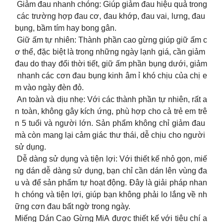
Giảm đau nhanh chóng: Giúp giảm đau hiệu quả trong
các trường hợp đau cơ, đau khớp, đau vai, lưng, đau
bụng, bầm tím hay bong gân.
Giữ ấm tự nhiên: Thành phần cao gừng giúp giữ ấm c
ơ thể, đặc biệt là trong những ngày lạnh giá, cần giảm
đau do thay đổi thời tiết, giữ ấm phần bụng dưới, giảm
nhanh các cơn đau bụng kinh âm ỉ khó chịu của chị e
m vào ngày đèn đỏ.
An toàn và dịu nhẹ: Với các thành phần tự nhiên, rất a
n toàn, không gây kích ứng, phù hợp cho cả trẻ em trê
n 5 tuổi và người lớn. Sản phẩm không chỉ giảm đau
mà còn mang lại cảm giác thư thái, dễ chịu cho người
sử dụng.
Dễ dàng sử dụng và tiện lợi: Với thiết kế nhỏ gọn, miế
ng dán dễ dàng sử dụng, bạn chỉ cần dán lên vùng đa
u và để sản phẩm tự hoạt động. Đây là giải pháp nhan
h chóng và tiện lợi, giúp bạn không phải lo lắng về nh
ững cơn đau bất ngờ trong ngày.
Miếng Dán Cao Gừng MiA được thiết kế với tiêu chí a