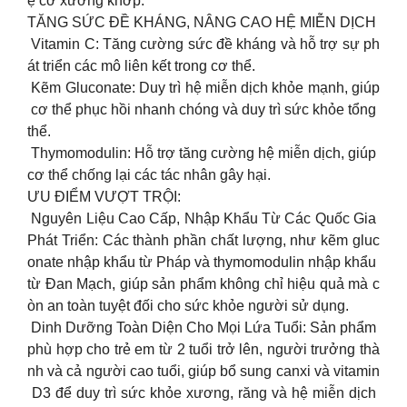
ệ cơ xương khớp.
TĂNG SỨC ĐỀ KHÁNG, NÂNG CAO HỆ MIỄN DỊCH
Vitamin C: Tăng cường sức đề kháng và hỗ trợ sự ph
át triển các mô liên kết trong cơ thể.
Kẽm Gluconate: Duy trì hệ miễn dịch khỏe mạnh, giúp
cơ thể phục hồi nhanh chóng và duy trì sức khỏe tổng
thể.
Thymomodulin: Hỗ trợ tăng cường hệ miễn dịch, giúp
cơ thể chống lại các tác nhân gây hại.
ƯU ĐIỂM VƯỢT TRỘI:
Nguyên Liệu Cao Cấp, Nhập Khẩu Từ Các Quốc Gia
Phát Triển: Các thành phần chất lượng, như kẽm gluc
onate nhập khẩu từ Pháp và thymomodulin nhập khẩu
từ Đan Mạch, giúp sản phẩm không chỉ hiệu quả mà c
òn an toàn tuyệt đối cho sức khỏe người sử dụng.
Dinh Dưỡng Toàn Diện Cho Mọi Lứa Tuổi: Sản phẩm
phù hợp cho trẻ em từ 2 tuổi trở lên, người trưởng thà
nh và cả người cao tuổi, giúp bổ sung canxi và vitamin
D3 để duy trì sức khỏe xương, răng và hệ miễn dịch