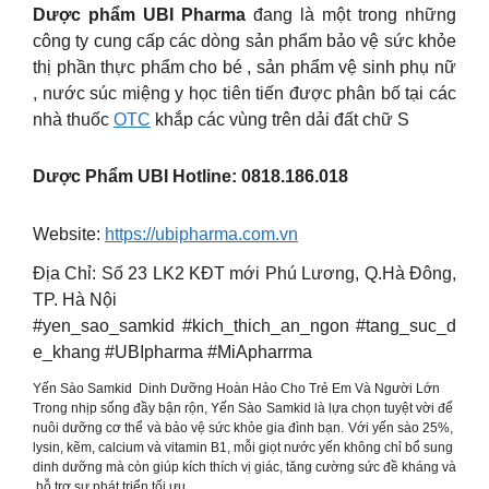
Dược phẩm UBI Pharma
đang là một trong những
công ty cung cấp các dòng sản phẩm bảo vệ sức khỏe
thị phần thực phẩm cho bé , sản phẩm vệ sinh phụ nữ
, nước súc miệng y học tiên tiến được phân bố tại các
nhà thuốc
OTC
khắp các vùng trên dải đất chữ S
Dược Phẩm UBI Hotline: 0818.186.018
Website:
https://ubipharma.com.vn
Địa Chỉ: Số 23 LK2 KĐT mới Phú Lương, Q.Hà Đông,
TP. Hà Nội
#yen_sao_samkid #kich_thich_an_ngon #tang_suc_d
e_khang #UBIpharma #MiApharrma
Yến Sào Samkid Dinh Dưỡng Hoàn Hảo Cho Trẻ Em Và Người Lớn
Trong nhịp sống đầy bận rộn, Yến Sào Samkid là lựa chọn tuyệt vời để
nuôi dưỡng cơ thể và bảo vệ sức khỏe gia đình bạn. Với yến sào 25%,
lysin, kẽm, calcium và vitamin B1, mỗi giọt nước yến không chỉ bổ sung
dinh dưỡng mà còn giúp kích thích vị giác, tăng cường sức đề kháng và
hỗ trợ sự phát triển tối ưu.