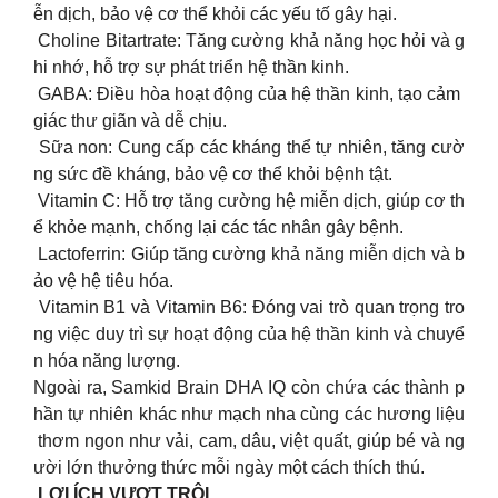
ễn dịch, bảo vệ cơ thể khỏi các yếu tố gây hại.
Choline Bitartrate: Tăng cường khả năng học hỏi và g
hi nhớ, hỗ trợ sự phát triển hệ thần kinh.
GABA: Điều hòa hoạt động của hệ thần kinh, tạo cảm
giác thư giãn và dễ chịu.
Sữa non: Cung cấp các kháng thể tự nhiên, tăng cườ
ng sức đề kháng, bảo vệ cơ thể khỏi bệnh tật.
Vitamin C: Hỗ trợ tăng cường hệ miễn dịch, giúp cơ th
ể khỏe mạnh, chống lại các tác nhân gây bệnh.
Lactoferrin: Giúp tăng cường khả năng miễn dịch và b
ảo vệ hệ tiêu hóa.
Vitamin B1 và Vitamin B6: Đóng vai trò quan trọng tro
ng việc duy trì sự hoạt động của hệ thần kinh và chuyể
n hóa năng lượng.
Ngoài ra, Samkid Brain DHA IQ còn chứa các thành p
hần tự nhiên khác như mạch nha cùng các hương liệu
thơm ngon như vải, cam, dâu, việt quất, giúp bé và ng
ười lớn thưởng thức mỗi ngày một cách thích thú.
LỢI ÍCH VƯỢT TRỘI