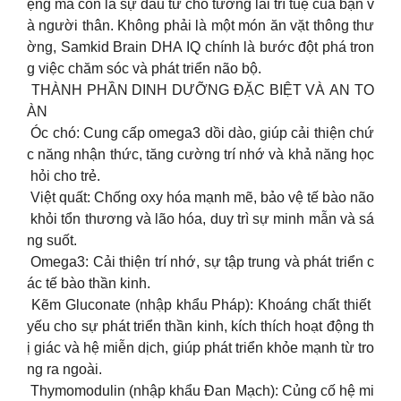
ệng mà còn là sự đầu tư cho tương lai trí tuệ của bạn v
à người thân. Không phải là một món ăn vặt thông thư
ờng, Samkid Brain DHA IQ chính là bước đột phá tron
g việc chăm sóc và phát triển não bộ.
THÀNH PHẦN DINH DƯỠNG ĐẶC BIỆT VÀ AN TO
ÀN
Óc chó: Cung cấp omega3 dồi dào, giúp cải thiện chứ
c năng nhận thức, tăng cường trí nhớ và khả năng học
hỏi cho trẻ.
Việt quất: Chống oxy hóa mạnh mẽ, bảo vệ tế bào não
khỏi tổn thương và lão hóa, duy trì sự minh mẫn và sá
ng suốt.
Omega3: Cải thiện trí nhớ, sự tập trung và phát triển c
ác tế bào thần kinh.
Kẽm Gluconate (nhập khẩu Pháp): Khoáng chất thiết
yếu cho sự phát triển thần kinh, kích thích hoạt động th
ị giác và hệ miễn dịch, giúp phát triển khỏe mạnh từ tro
ng ra ngoài.
Thymomodulin (nhập khẩu Đan Mạch): Củng cố hệ mi