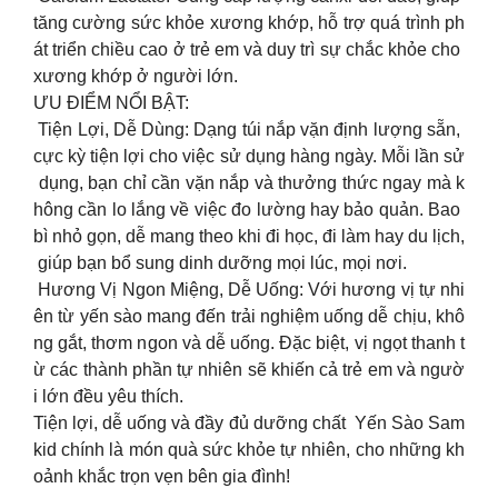
tăng cường sức khỏe xương khớp, hỗ trợ quá trình ph
át triển chiều cao ở trẻ em và duy trì sự chắc khỏe cho
xương khớp ở người lớn.
ƯU ĐIỂM NỔI BẬT:
Tiện Lợi, Dễ Dùng: Dạng túi nắp vặn định lượng sẵn,
cực kỳ tiện lợi cho việc sử dụng hàng ngày. Mỗi lần sử
dụng, bạn chỉ cần vặn nắp và thưởng thức ngay mà k
hông cần lo lắng về việc đo lường hay bảo quản. Bao
bì nhỏ gọn, dễ mang theo khi đi học, đi làm hay du lịch,
giúp bạn bổ sung dinh dưỡng mọi lúc, mọi nơi.
Hương Vị Ngon Miệng, Dễ Uống: Với hương vị tự nhi
ên từ yến sào mang đến trải nghiệm uống dễ chịu, khô
ng gắt, thơm ngon và dễ uống. Đặc biệt, vị ngọt thanh t
ừ các thành phần tự nhiên sẽ khiến cả trẻ em và ngườ
i lớn đều yêu thích.
Tiện lợi, dễ uống và đầy đủ dưỡng chất Yến Sào Sam
kid chính là món quà sức khỏe tự nhiên, cho những kh
oảnh khắc trọn vẹn bên gia đình!