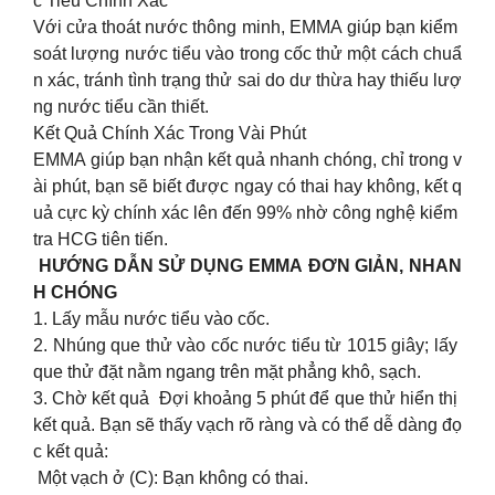
c Tiểu Chính Xác
Với cửa thoát nước thông minh, EMMA giúp bạn kiểm
soát lượng nước tiểu vào trong cốc thử một cách chuẩ
n xác, tránh tình trạng thử sai do dư thừa hay thiếu lượ
ng nước tiểu cần thiết.
Kết Quả Chính Xác Trong Vài Phút
EMMA giúp bạn nhận kết quả nhanh chóng, chỉ trong v
ài phút, bạn sẽ biết được ngay có thai hay không, kết q
uả cực kỳ chính xác lên đến 99% nhờ công nghệ kiểm
tra HCG tiên tiến.
HƯỚNG DẪN SỬ DỤNG EMMA ĐƠN GIẢN, NHAN
H CHÓNG
1. Lấy mẫu nước tiểu vào cốc.
2. Nhúng que thử vào cốc nước tiểu từ 1015 giây; lấy
que thử đặt nằm ngang trên mặt phẳng khô, sạch.
3. Chờ kết quả Đợi khoảng 5 phút để que thử hiển thị
kết quả. Bạn sẽ thấy vạch rõ ràng và có thể dễ dàng đọ
c kết quả:
Một vạch ở (C): Bạn không có thai.