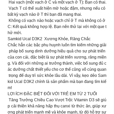
Hai vạch (một vạch ở C và một vạch ở T): Bạn có thai.
Vạch T có thể xuất hiện mờ hoặc đậm, nhưng nếu có
bất kỳ vạch nào ở T thì bạn đã mang thai.
Không có vạch nào hoặc vạch chỉ ở T mà không có ở
C: Kết quả không hợp lệ. Bạn nên thử lại với một que t
hử mới.
Samkid Ucal D3K2 Xương Khỏe, Răng Chắc
Chắc hẳn các bậc phụ huynh luôn tìm kiếm những giải
pháp bổ sung dinh dưỡng hiệu quả cho sự phát triển
của con cái, đặc biệt là sự phát triển xương, răng miện
g. Và đối với những ai trưởng thành, việc bổ sung đủ c
ác dưỡng chất thiết yếu cho cơ thể cũng vô cùng quan
trọng để duy trì sức khỏe lâu dài. Vì vậy, kẹo dẻo Sam
kid Ucal D3K2 chính là sản phẩm mà bạn đang tìm kiế
m!
LỢI ÍCH ĐẶC BIỆT ĐỐI VỚI TRẺ EM TỪ 2 TUỔI
Tăng Trưởng Chiều Cao Vượt Trội: Vitamin D3 sẽ giú
p cải thiện khả năng hấp thụ canxi từ thức ăn, giúp xư
ơng phát triển mạnh mẽ và khỏe mạnh, từ đó hỗ trợ sự