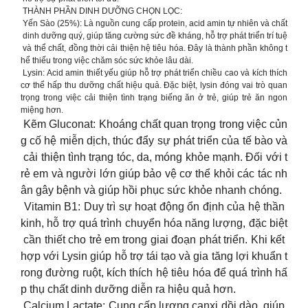
THÀNH PHẦN DINH DƯỠNG CHỌN LỌC:
Yến Sào (25%): Là nguồn cung cấp protein, acid amin tự nhiên và chất
dinh dưỡng quý, giúp tăng cường sức đề kháng, hỗ trợ phát triển trí tuệ
và thể chất, đồng thời cải thiện hệ tiêu hóa. Đây là thành phần không t
hể thiếu trong việc chăm sóc sức khỏe lâu dài.
Lysin: Acid amin thiết yếu giúp hỗ trợ phát triển chiều cao và kích thích
cơ thể hấp thu dưỡng chất hiệu quả. Đặc biệt, lysin đóng vai trò quan
trọng trong việc cải thiện tình trạng biếng ăn ở trẻ, giúp trẻ ăn ngon
miệng hơn.
Kẽm Gluconat: Khoáng chất quan trọng trong việc củn
g cố hệ miễn dịch, thúc đẩy sự phát triển của tế bào và
cải thiện tình trạng tóc, da, móng khỏe mạnh. Đối với t
rẻ em và người lớn giúp bảo vệ cơ thể khỏi các tác nh
ân gây bệnh và giúp hồi phục sức khỏe nhanh chóng.
Vitamin B1: Duy trì sự hoạt động ổn định của hệ thần
kinh, hỗ trợ quá trình chuyển hóa năng lượng, đặc biệt
cần thiết cho trẻ em trong giai đoạn phát triển. Khi kết
hợp với Lysin giúp hỗ trợ tái tạo và gia tăng lợi khuẩn t
rong đường ruột, kích thích hệ tiêu hóa để quá trình hấ
p thụ chất dinh dưỡng diễn ra hiệu quả hơn.
Calcium Lactate: Cung cấp lượng canxi dồi dào, giúp