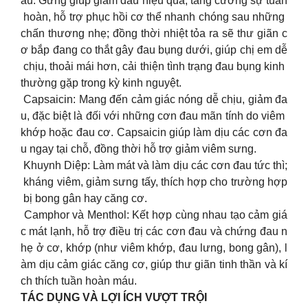
áu. Gừng giúp giảm đau hiệu quả, tăng cường sự tuần
hoàn, hỗ trợ phục hồi cơ thể nhanh chóng sau những
chấn thương nhẹ; đồng thời nhiệt tỏa ra sẽ thư giãn c
ơ bắp đang co thắt gây đau bụng dưới, giúp chị em dễ
chịu, thoải mái hơn, cải thiện tình trạng đau bụng kinh
thường gặp trong kỳ kinh nguyệt.
Capsaicin: Mang đến cảm giác nóng dễ chịu, giảm đa
u, đặc biệt là đối với những cơn đau mãn tính do viêm
khớp hoặc đau cơ. Capsaicin giúp làm dịu các cơn đa
u ngay tại chỗ, đồng thời hỗ trợ giảm viêm sưng.
Khuynh Diệp: Làm mát và làm dịu các cơn đau tức thì;
kháng viêm, giảm sưng tấy, thích hợp cho trường hợp
bị bong gân hay căng cơ.
Camphor và Menthol: Kết hợp cùng nhau tạo cảm giá
c mát lạnh, hỗ trợ điều trị các cơn đau và chứng đau n
hẹ ở cơ, khớp (như viêm khớp, đau lưng, bong gân), l
àm dịu cảm giác căng cơ, giúp thư giãn tinh thần và kí
ch thích tuần hoàn máu.
TÁC DỤNG VÀ LỢI ÍCH VƯỢT TRỘI