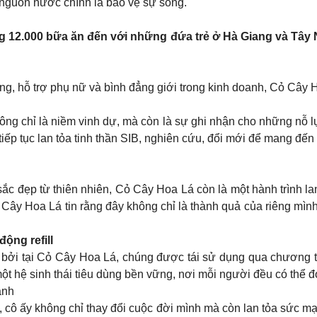
nguồn nước chính là bảo vệ sự sống.
 12.000 bữa ăn đến với những đứa trẻ ở Hà Giang và Tây 
g, hỗ trợ phụ nữ và bình đẳng giới trong kinh doanh, Cỏ Câ
ông chỉ là niềm vinh dự, mà còn là sự ghi nhận cho những nỗ 
iếp tục lan tỏa tinh thần SIB, nghiên cứu, đổi mới để mang đến 
c đẹp từ thiên nhiên, Cỏ Cây Hoa Lá còn là một hành trình lan
 Cây Hoa Lá tin rằng đây không chỉ là thành quả của riêng mìn
động refill
, bởi tại Cỏ Cây Hoa Lá, chúng được tái sử dụng qua chương tr
 một hệ sinh thái tiêu dùng bền vững, nơi mỗi người đều có thể
anh
ế, cô ấy không chỉ thay đổi cuộc đời mình mà còn lan tỏa sức 