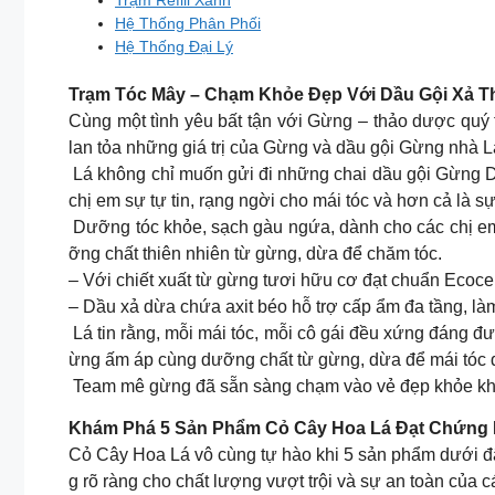
Trạm Refill Xanh
Hệ Thống Phân Phối
Hệ Thống Đại Lý
Trạm Tóc Mây – Chạm Khỏe Đẹp Với Dầu Gội Xả
Cùng một tình yêu bất tận với Gừng – thảo dược qu
lan tỏa những giá trị của Gừng và dầu gội Gừng nhà Lá
Lá không chỉ muốn gửi đi những chai dầu gội Gừng
chị em sự tự tin, rạng ngời cho mái tóc và hơn cả là s
Dưỡng tóc khỏe, sạch gàu ngứa, dành cho các chị em
ỡng chất thiên nhiên từ gừng, dừa để chăm tóc.
– Với chiết xuất từ gừng tươi hữu cơ đạt chuẩn Ecoc
– Dầu xả dừa chứa axit béo hỗ trợ cấp ẩm đa tầng, là
Lá tin rằng, mỗi mái tóc, mỗi cô gái đều xứng đáng
ừng ấm áp cùng dưỡng chất từ gừng, dừa để mái tóc 
Team mê gừng đã sẵn sàng chạm vào vẻ đẹp khỏe khoắ
Khám Phá 5 Sản Phẩm Cỏ Cây Hoa Lá Đạt Chứng
Cỏ Cây Hoa Lá vô cùng tự hào khi 5 sản phẩm dưới 
g rõ ràng cho chất lượng vượt trội và sự an toàn củ