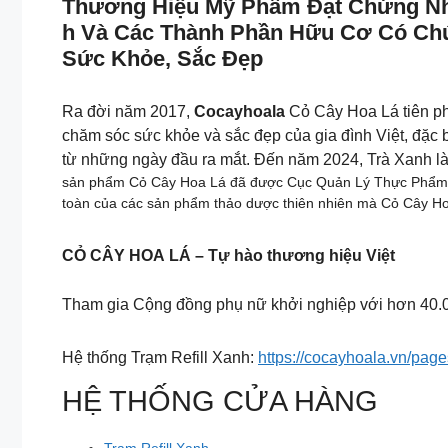
Thương Hiệu Mỹ Phẩm Đạt Chứng Nhậ
H Và Các Thành Phần Hữu Cơ Có Ch
Sức Khỏe, Sắc Đẹp
Ra đời năm 2017,
Cocayhoala
Cỏ Cây Hoa Lá tiên 
chăm sóc sức khỏe và sắc đẹp của gia đình Việt, đặc b
từ những ngày đầu ra mắt. Đến năm 2024, Trà Xanh la
sản phẩm Cỏ Cây Hoa Lá đã được Cục Quản Lý Thực Phẩm & 
toàn của các sản phẩm thảo dược thiên nhiên mà Cỏ Cây H
CỎ CÂY HOA LÁ – Tự hào thương hiệu Việt
Tham gia Cộng đồng phụ nữ khởi nghiệp với hơn 40.0
Hệ thống Trạm Refill Xanh:
https://cocayhoala.vn/pag
HỆ THỐNG CỬA HÀNG