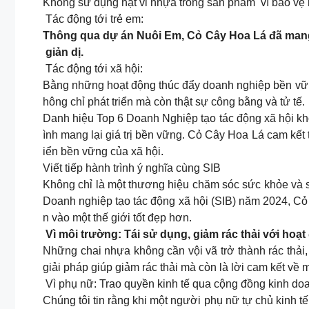
Không sử dụng hạt vi nhựa trong sản phẩm vì bảo vệ 
Tác động tới trẻ em:
Thông qua dự án Nuôi Em, Cỏ Cây Hoa Lá đã mang
giản dị.
Tác động tới xã hội:
Bằng những hoạt động thúc đẩy doanh nghiệp bền vữn
hông chỉ phát triển mà còn thật sự công bằng và tử tế.
Danh hiệu Top 6 Doanh Nghiệp tạo tác động xã hội kh
ình mang lại giá trị bền vững. Cỏ Cây Hoa Lá cam kết t
iển bền vững của xã hội.
Viết tiếp hành trình ý nghĩa cùng SIB
Không chỉ là một thương hiệu chăm sóc sức khỏe và sắ
Doanh nghiệp tạo tác động xã hội (SIB) năm 2024, Cỏ
n vào một thế giới tốt đẹp hơn.
Vì môi trường: Tái sử dụng, giảm rác thải với hoạt 
Những chai nhựa không cần vội vã trở thành rác thải
giải pháp giúp giảm rác thải mà còn là lời cam kết về
Vì phụ nữ: Trao quyền kinh tế qua cộng đồng kinh do
Chúng tôi tin rằng khi một người phụ nữ tự chủ kinh t