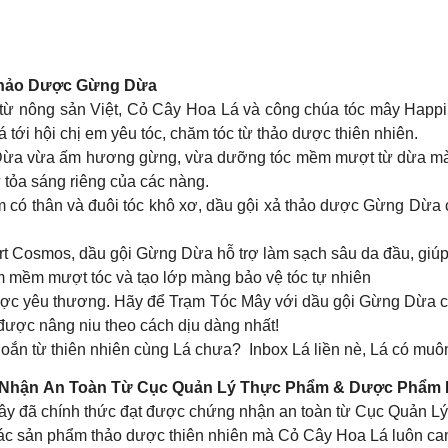
 Thảo Dược Gừng Dừa
ý từ nông sản Việt, Cỏ Cây Hoa Lá và công chúa tóc mây Hap
 tới hội chị em yêu tóc, chăm tóc từ thảo dược thiên nhiên.
 Dừa vừa ấm hương gừng, vừa dưỡng tóc mềm mượt từ dừa m
ự tỏa sáng riêng của các nàng.
 có thân và đuôi tóc khô xơ, dầu gội xả thảo dược Gừng Dừa 
ert Cosmos, dầu gội Gừng Dừa hỗ trợ làm sạch sâu da đầu, giúp
m mềm mượt tóc và tạo lớp màng bảo vệ tóc tự nhiên
 được yêu thương. Hãy để Trạm Tóc Mây với dầu gội Gừng Dừa 
được nâng niu theo cách dịu dàng nhất!
n từ thiên nhiên cùng Lá chưa? Inbox Lá liền nè, Lá có muôn
 Nhận An Toàn Từ Cục Quản Lý Thực Phẩm & Dược Phẩm 
đây đã chính thức đạt được chứng nhận an toàn từ Cục Quản
a các sản phẩm thảo dược thiên nhiên mà Cỏ Cây Hoa Lá luôn c