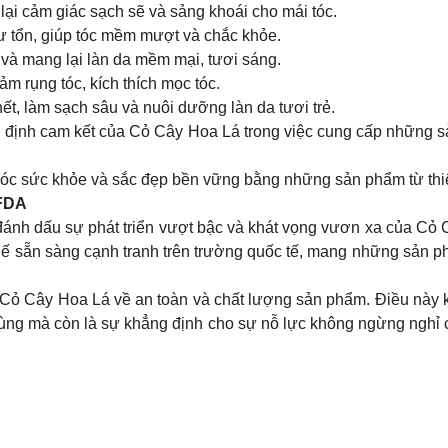
i cảm giác sạch sẽ và sảng khoái cho mái tóc.
 tổn, giúp tóc mềm mượt và chắc khỏe.
à mang lại làn da mềm mại, tươi sáng.
m rụng tóc, kích thích mọc tóc.
ết, làm sạch sâu và nuôi dưỡng làn da tươi trẻ.
ịnh cam kết của Cỏ Cây Hoa Lá trong việc cung cấp những sản
 sóc sức khỏe và sắc đẹp bền vững bằng những sản phẩm từ th
FDA
ánh dấu sự phát triển vượt bậc và khát vọng vươn xa của Cỏ
thế sẵn sàng cạnh tranh trên trường quốc tế, mang những sản p
ỏ Cây Hoa Lá về an toàn và chất lượng sản phẩm. Điều này k
dùng mà còn là sự khẳng định cho sự nỗ lực không ngừng nghỉ c