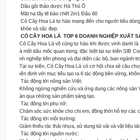
Dầu gội thảo dược Hà Thủ Ô
Mặt nạ tẩy tế bào chết 2in1 Đậu đỏ
Cỏ Cây Hoa Lá tự hào mang đến cho người tiêu dùng 
khỏe và sắc đẹp.
CỎ CÂY HOA LÁ TOP 6 DOANH NGHIỆP XUẤT SẮ
Cỏ Cây Hoa Lá vô cùng tự hào khi được vinh danh là 
à một dấu mốc quan trọng, đặc biệt tại sự kiện SIB 
nh nghiệp tiên phong và đại diện các bộ, ban ngành t
Tại sự kiện, Cỏ Cây Hoa Lá có cơ hội chia sẻ câu chuy
iên định với mục tiêu tạo ra 6 tác động bền vững, kh
Tác động tới nông sản Việt:
Không ngừng nghiên cứu và ứng dụng các nông sản Vi
ản qua những sản phẩm sáng tạo.
Tác động tới phụ nữ:
Chăm sóc sức khỏe cho chị em, đồng thời hỗ trợ các c
Tác động tới môi trường:
Giảm thiểu rác thải nhựa, sử dụng túi vải và vật liệu
Tác động tới nguồn nước: