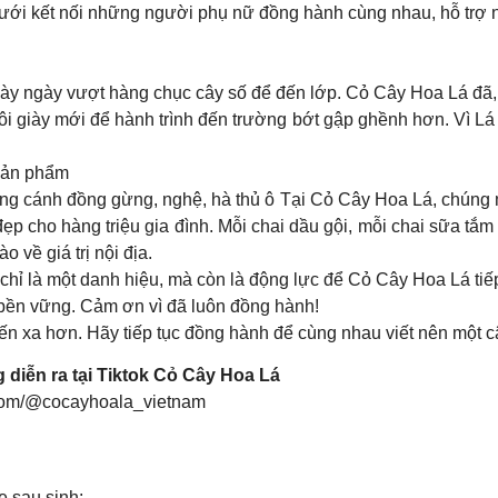
ưới kết nối những người phụ nữ đồng hành cùng nhau, hỗ trợ n
ày ngày vượt hàng chục cây số để đến lớp. Cỏ Cây Hoa Lá đã, đ
giày mới để hành trình đến trường bớt gập ghềnh hơn. Vì Lá t
 sản phẩm
g cánh đồng gừng, nghệ, hà thủ ô Tại Cỏ Cây Hoa Lá, chúng mì
 cho hàng triệu gia đình. Mỗi chai dầu gội, mỗi chai sữa tắm 
 về giá trị nội địa.
ỉ là một danh hiệu, mà còn là động lực để Cỏ Cây Hoa Lá tiếp t
n bền vững. Cảm ơn vì đã luôn đồng hành!
iến xa hơn. Hãy tiếp tục đồng hành để cùng nhau viết nên một 
ễn ra tại Tiktok Cỏ Cây Hoa Lá
.com/@cocayhoala_vietnam
 sau sinh: