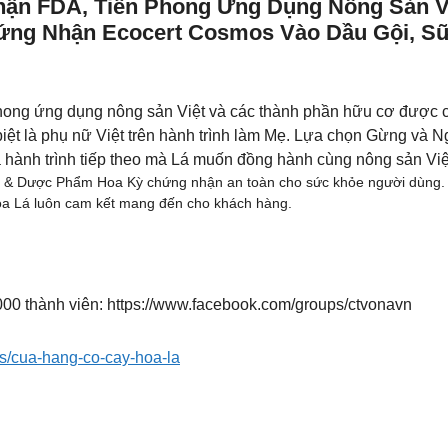
n FDA, Tiên Phong Ứng Dụng Nông Sản Việ
ứng Nhận Ecocert Cosmos Vào Dầu Gội, 
phong ứng dụng nông sản Việt và các thành phần hữu cơ được c
iệt là phụ nữ Việt trên hành trình làm Mẹ. Lựa chọn Gừng và N
̀ hành trình tiếp theo mà Lá muốn đồng hành cùng nông sản V
Dược Phẩm Hoa Kỳ chứng nhận an toàn cho sức khỏe người dùng. Đây
oa Lá luôn cam kết mang đến cho khách hàng.
00 thành viên: https://www.facebook.com/groups/ctvonavn
es/cua-hang-co-cay-hoa-la