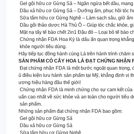
Gel gội hữu cơ Gừng Sả – Ngăn ngừa bết dầu, mang lạ
Dầu xả hữu cơ Gừng Sả – Dưỡng ẩm, phục hồi tóc hư
Sữa tắm hữu cơ Gừng Nghệ – Làm sạch sâu, giữ ẩm v
Dầu gội thảo dược Hà Thủ Ô – Giúp tóc chắc khỏe, giả
Mặt nạ tẩy tế bào chết 2in1 Đậu đỏ – Loại bỏ tế bào ch
Chứng nhận FDA Hoa Kỳ là dấu ấn quan trọng khẳng đ
khỏe người tiêu dùng.
Hãy tiếp tục đồng hành cùng Lá trên hành trình chăm
SẢN PHẨM CỎ CÂY HOA LÁ ĐẠT CHỨNG NHẬN 
Đạt chứng nhận FDA là một bước ngoặt quan trọng, đ
ủ điều kiện lưu hành sản phẩm tại Mỹ, khẳng định vị 
ương hiệu hàng đầu thế giới!
Chứng nhận FDA là minh chứng cho sự cam kết của C
uẩn cao nhất về sức khỏe và an toàn cho người tiêu 
sản phẩm.
Những sản phẩm đạt chứng nhận FDA bao gồm:
Gel gội hữu cơ Gừng Sả
Dầu xả hữu cơ Gừng Sả
Sữa tắm hữu cơ Gừng Nghệ