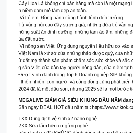
Cây Hoa Lá không chỉ bán hàng mà còn là một mạng l
h niềm đam mê làm đẹp an toàn.
Vì trẻ em: Đồng hành cùng hành trình đến trường
Từ vùng núi cao đầy sương giá, những đứa trẻ vẫn ng
hững suất ăn dinh dưỡng, những tấm áo ấm, những đôi 
ủa đất nước.
Vì nông sản Việt: Ứng dụng nguyên liệu hữu cơ vào
Việt Nam là xứ sở của những thảo dược quý, của nhữn
ừ đất mẹ thành sản phẩm chăm sóc sức khỏe và sắc đẹp
g sản Việt, của bàn tay người nông dân, của niềm tự hào
Được vinh danh trong Top 6 Doanh nghiệp SIB không ch
i thiên nhiên, con người và cộng đồng cùng phát triể
2024 đã là một dấu son, nhưng 2025 sẽ là một bước t
MEGALIVE GIẢM GIÁ SIÊU KHỦNG ĐẦU NĂM đang di
Săn ngay DEAL HOT đầu năm tại: https://www.tiktok
1XX Dung dịch vệ sinh x2 nano nghệ
2XX Sữa tắm hữu cơ gừng nghệ
hàng loạt ưu đãi KHỦNG dành riêng cho mẹ bầu và mẹ