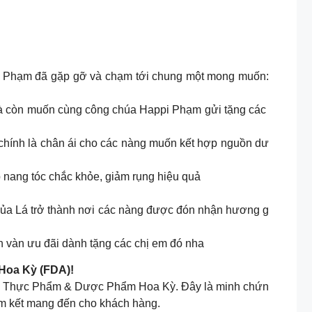
pi Phạm đã gặp gỡ và chạm tới chung một mong muốn:
à còn muốn cùng công chúa Happi Phạm gửi tặng các
chính là chân ái cho các nàng muốn kết hợp nguồn dư
 nang tóc chắc khỏe, giảm rụng hiệu quả
của Lá trở thành nơi các nàng được đón nhận hương g
 vàn ưu đãi dành tặng các chị em đó nha
Hoa Kỳ (FDA)!
 Lý Thực Phẩm & Dược Phẩm Hoa Kỳ. Đây là minh chứn
am kết mang đến cho khách hàng.