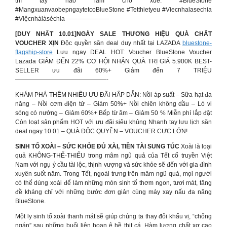
thì tay nào làm cho xuể. #BlueStone
#MangxuanvaobepngaytetcoBlueStone #Tetthietyeu #Viecnhalasechia
#Việcnhàlàsẻchia ———————
[DUY NHẤT 10.01]NGÀY SALE THƯƠNG HIỆU QUÀ CHẤT
VOUCHER XỊN
Độc quyền săn deal duy nhất tại LAZADA
bluestone-
flagship-store
Lưu ngay DEAL HOT: Voucher BlueStone Voucher
Lazada GIẢM ĐẾN 22% CƠ HỘI NHẬN QUÀ TRỊ GIÁ 5.900K BEST-
SELLER ưu đãi 60%+ Giảm đến 7 TRIỆU
———————————————-
KHÁM PHÁ THÊM NHIỀU ƯU ĐÃI HẤP DẪN: Nồi áp suất – Sữa hạt đa
năng – Nồi cơm điện tử – Giảm 50%+ Nồi chiên không dầu – Lò vi
sóng có nướng – Giảm 60%+ Bếp từ âm – Giảm 50 % Miễn phí lắp đặt
Còn loạt sản phẩm HOT với ưu đãi siêu khủng Nhanh tay lưu lịch săn
deal ngay 10.01 – QUÀ ĐỘC QUYỀN – VOUCHER CỰC LỚN!
SINH TỐ XOÀI – SỨC KHỎE ĐỦ XÀI, TIỀN TÀI SUNG TÚC
Xoài là loại
quả KHÔNG-THỂ-THIẾU trong mâm ngũ quả của Tết cổ truyền Việt
Nam với ngụ ý cầu tài lộc, thịnh vượng và sức khỏe sẽ đến với gia đình
xuyên suốt năm. Trong Tết, ngoài trưng trên mâm ngũ quả, mọi người
có thể dùng xoài để làm những món sinh tố thơm ngon, tươi mát, tăng
đề kháng chỉ với những bước đơn giản cùng máy xay nấu đa năng
BlueStone.
Một ly sinh tố xoài thanh mát sẽ giúp chúng ta thay đổi khẩu vị, “chống
ngán” sau những buổi liên hoan ê hề thịt cá. Hàm lượng chất xơ cao