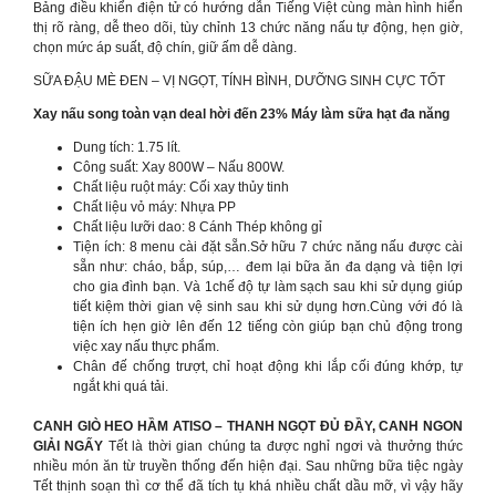
Bảng điều khiển điện tử có hướng dẫn Tiếng Việt cùng màn hình hiển
thị rõ ràng, dễ theo dõi, tùy chỉnh 13 chức năng nấu tự động, hẹn giờ,
chọn mức áp suất, độ chín, giữ ấm dễ dàng.
SỮA ĐẬU MÈ ĐEN – VỊ NGỌT, TÍNH BÌNH, DƯỠNG SINH CỰC TỐT
Xay nấu song toàn vạn deal hời đến 23% Máy làm sữa hạt đa năng
Dung tích: 1.75 lít.
Công suất: Xay 800W – Nấu 800W.
Chất liệu ruột máy: Cối xay thủy tinh
Chất liệu vỏ máy: Nhựa PP
Chất liệu lưỡi dao: 8 Cánh Thép không gỉ
Tiện ích: 8 menu cài đặt sẵn.Sở hữu 7 chức năng nấu được cài
sẵn như: cháo, bắp, súp,… đem lại bữa ăn đa dạng và tiện lợi
cho gia đình bạn. Và 1chế độ tự làm sạch sau khi sử dụng giúp
tiết kiệm thời gian vệ sinh sau khi sử dụng hơn.Cùng với đó là
tiện ích hẹn giờ lên đến 12 tiếng còn giúp bạn chủ động trong
việc xay nấu thực phẩm.
Chân đế chống trượt, chỉ hoạt động khi lắp cối đúng khớp, tự
ngắt khi quá tải.
CANH GIÒ HEO HẦM ATISO – THANH NGỌT ĐỦ ĐẦY, CANH NGON
GIẢI NGẤY
Tết là thời gian chúng ta được nghỉ ngơi và thưởng thức
nhiều món ăn từ truyền thống đến hiện đại. Sau những bữa tiệc ngày
Tết thịnh soạn thì cơ thể đã tích tụ khá nhiều chất dầu mỡ, vì vậy hãy