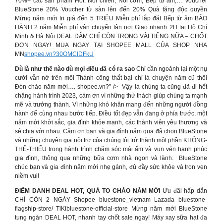
70%+ các sản phẩm Hot: Nồi chiên, Nồi cơm, Bếp từ âm,… Voucher
BlueStone 20% Voucher từ sàn lên đến 20% Quà tặng độc quyền
Mừng năm mới trị giá đến 5 TRIỆU Miễn phí lắp đặt Bếp từ âm BẢO
HÀNH 2 năm Miễn phí vận chuyển tận nơi Giao nhanh 2H tại Hồ Chí
Minh & Hà Nội DEAL ĐẬM CHỈ CÒN TRONG VÀI TIẾNG NỮA – CHỐT
ĐƠN NGAY! MUA NGAY TẠI SHOPEE MALL CỦA SHOP NHA
MN
shopee.vn?30OMClDFkU
Dù là như thế nào dù mọi điều đã có ra sao
Chỉ cần ngoảnh lại một nụ
cười vẫn nở trên môi Thành công thất bại chỉ là chuyện năm cũ thôi
Đón chào năm mới…. ️shopee.vn?️” /> ️ Vậy là chúng ta cũng đã đi hết
chặng hành trình 2023, cảm ơn vì những thử thách giúp chúng ta mạnh
mẽ và trưởng thành. Vì những khó khăn mang đến những người đồng
hành để cùng nhau bước tiếp. Điều tốt đẹp vẫn đang ở phía trước, một
năm mới khởi sắc, gia đình khỏe mạnh, các thành viên yêu thương và
sẻ chia với nhau. Cảm ơn bạn và gia đình năm qua đã chọn BlueStone
và những chuyên gia nội trợ của chúng tôi trở thành một phần KHÔNG-
THỂ-THIẾU trong hành trình chăm sóc mái ấm và vun vén hạnh phúc
gia đình, thông qua những bữa cơm nhà ngon và lành. ️ BlueStone
chúc bạn và gia đình năm mới nhẹ gánh, đủ đầy sức khỏe và trọn vẹn
niềm vui!
ĐIỂM DANH DEAL HOT, QUÀ TO CHÀO NĂM MỚI
Ưu đãi hấp dẫn
CHỈ CÒN 2 NGÀY Shopee bluestone_vietnam Lazada bluestone-
flagship-store/ TiKibluestone-official-store Mừng năm mới BlueStone
tung ngàn DEAL HOT, nhanh tay chốt sale ngay! Máy xay sữa hạt đa