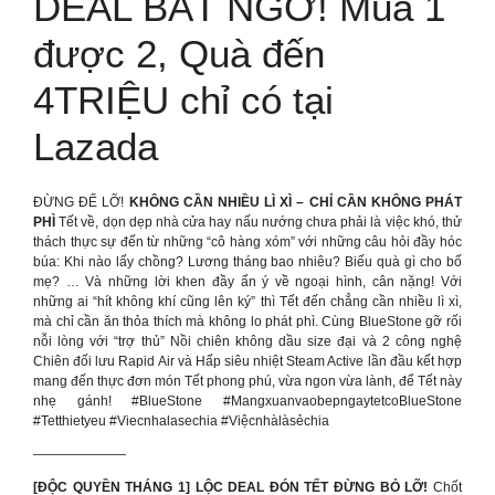
DEAL BẤT NGỜ! Mua 1
được 2, Quà đến
4TRIỆU chỉ có tại
Lazada
ĐỪNG ĐỂ LỠ!
KHÔNG CẦN NHIỀU LÌ XÌ – CHỈ CẦN KHÔNG PHÁT
PHÌ
Tết về, dọn dẹp nhà cửa hay nấu nướng chưa phải là việc khó, thử
thách thực sự đến từ những “cô hàng xóm” với những câu hỏi đầy hóc
búa: Khi nào lấy chồng? Lương tháng bao nhiêu? Biếu quà gì cho bố
mẹ? … Và những lời khen đầy ẩn ý về ngoại hình, cân nặng! Với
những ai “hít không khí cũng lên ký” thì Tết đến chẳng cần nhiều lì xì,
mà chỉ cần ăn thỏa thích mà không lo phát phì. Cùng BlueStone gỡ rối
nỗi lòng với “trợ thủ” Nồi chiên không dầu size đại và 2 công nghệ
Chiên đối lưu Rapid Air và Hấp siêu nhiệt Steam Active lần đầu kết hợp
mang đến thực đơn món Tết phong phú, vừa ngon vừa lành, để Tết này
nhẹ gánh! #BlueStone #MangxuanvaobepngaytetcoBlueStone
#Tetthietyeu #Viecnhalasechia #Việcnhàlàsẻchia
———————
[ĐỘC QUYỀN THÁNG 1] LỘC DEAL ĐÓN TẾT ĐỪNG BỎ LỠ!
Chốt