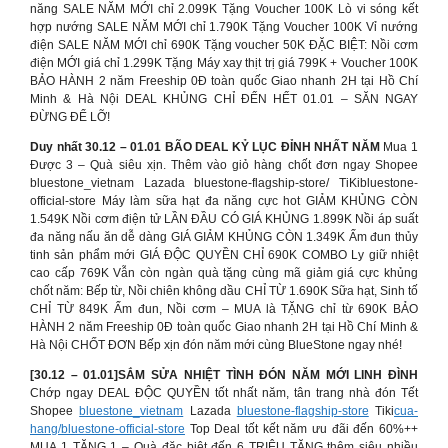
năng SALE NĂM MỚI chỉ 2.099K Tặng Voucher 100K Lò vi sóng kết
hợp nướng SALE NĂM MỚI chỉ 1.790K Tặng Voucher 100K Vỉ nướng
điện SALE NĂM MỚI chỉ 690K Tặng voucher 50K ĐẶC BIỆT: Nồi cơm
điện MỚI giá chỉ 1.299K Tặng Máy xay thịt trị giá 799K + Voucher 100K
BẢO HÀNH 2 năm Freeship 0Đ toàn quốc Giao nhanh 2H tại Hồ Chí
Minh & Hà Nội DEAL KHỦNG CHỈ ĐẾN HẾT 01.01 – SĂN NGAY
ĐỪNG ĐỂ LỠ!
Duy nhất 30.12 – 01.01 BÃO DEAL KỶ LỤC ĐỈNH NHẤT NĂM
Mua 1
Được 3 – Quà siêu xịn. Thêm vào giỏ hàng chốt đơn ngay Shopee
bluestone_vietnam Lazada bluestone-flagship-store/ TiKibluestone-
official-store Máy làm sữa hạt đa năng cực hot GIẢM KHỦNG CÒN
1.549K Nồi cơm điện tử LẦN ĐẦU CÓ GIÁ KHỦNG 1.899K Nồi áp suất
đa năng nấu ăn dễ dàng GIÁ GIẢM KHỦNG CÒN 1.349K Ấm đun thủy
tinh sản phẩm mới GIÁ ĐỘC QUYỀN CHỈ 690K COMBO Ly giữ nhiệt
cao cấp 769K Vẫn còn ngàn quà tặng cùng mã giảm giá cực khủng
chốt năm: Bếp từ, Nồi chiên không dầu CHỈ TỪ 1.690K Sữa hạt, Sinh tố
CHỈ TỪ 849K Ấm đun, Nồi cơm – MUA là TẶNG chỉ từ 690K BẢO
HÀNH 2 năm Freeship 0Đ toàn quốc Giao nhanh 2H tại Hồ Chí Minh &
Hà Nội CHỐT ĐƠN Bếp xịn đón năm mới cùng BlueStone ngay nhé!
[30.12 – 01.01]SẮM SỬA NHIỆT TÌNH ĐÓN NĂM MỚI LINH ĐÌNH
Chớp ngay DEAL ĐỘC QUYỀN tốt nhất năm, tân trang nhà đón Tết
Shopee
bluestone_vietnam
Lazada
bluestone-flagship-store
Tiki
cua-
hang/bluestone-official-store
Top Deal tốt kết năm ưu đãi đến 60%++
MUA 1 TẶNG 1 – Quà đặc biệt đến 6 TRIỆU TẶNG thêm siêu nhiều