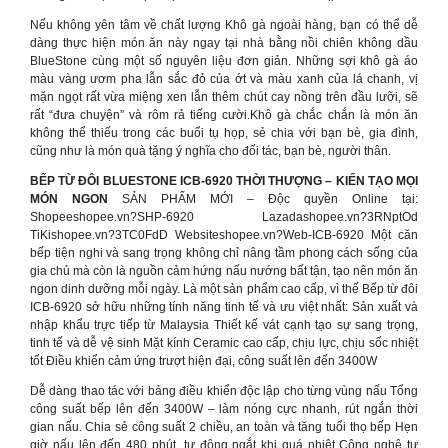
Nếu không yên tâm về chất lượng Khô gà ngoài hàng, bạn có thể dễ
dàng thực hiện món ăn này ngay tại nhà bằng nồi chiên không dầu
BlueStone cùng một số nguyên liệu đơn giản. Những sợi khô gà áo
màu vàng ươm pha lẫn sắc đỏ của ớt và màu xanh của lá chanh, vị
mặn ngọt rất vừa miệng xen lẫn thêm chút cay nồng trên đầu lưỡi, sẽ
rất “đưa chuyện” và rôm rả tiếng cười.Khô gà chắc chắn là món ăn
không thể thiếu trong các buổi tụ họp, sẻ chia với bạn bè, gia đình,
cũng như là món quà tặng ý nghĩa cho đối tác, bạn bè, người thân.
BẾP TỪ ĐÔI BLUESTONE ICB-6920 THỜI THƯỢNG – KIẾN TẠO MỌI
MÓN NGON
SẢN PHẨM MỚI – Độc quyền Online tại:
Shopeeshopee.vn?SHP-6920 Lazadashopee.vn?3RNptOd
TiKishopee.vn?3TC0FdD Websiteshopee.vn?Web-ICB-6920 Một căn
bếp tiện nghi và sang trọng không chỉ nâng tầm phong cách sống của
gia chủ mà còn là nguồn cảm hứng nấu nướng bất tận, tạo nên món ăn
ngon dinh dưỡng mỗi ngày. Là một sản phẩm cao cấp, vì thế Bếp từ đôi
ICB-6920 sở hữu những tính năng tinh tế và ưu việt nhất: Sản xuất và
nhập khẩu trực tiếp từ Malaysia Thiết kế vát cạnh tạo sự sang trọng,
tinh tế và dễ vệ sinh Mặt kính Ceramic cao cấp, chịu lực, chịu sốc nhiệt
tốt Điều khiển cảm ứng trượt hiện đại, công suất lên đến 3400W
Dễ dàng thao tác với bảng điều khiển độc lập cho từng vùng nấu Tổng
công suất bếp lên đến 3400W – làm nóng cực nhanh, rút ngắn thời
gian nấu. Chia sẻ công suất 2 chiều, an toàn và tăng tuổi thọ bếp Hẹn
giờ nấu lên đến 480 phút, tự động ngắt khi quá nhiệt Công nghệ tự