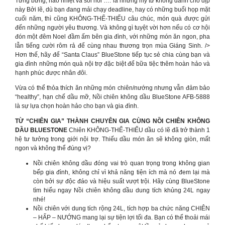
Tưng bừng, náo nhiệt và sôi nổi …. là những mỹ từ không dành cho dịp
này Bởi lẽ, dù bạn đang mải chạy deadline, hay có những buổi họp mặt
cuối năm, thì cũng KHÔNG-THỂ-THIẾU câu chúc, món quà được gửi
đến những người yêu thương. Và không gì tuyệt vời hơn nếu có cơ hội
đón một đêm Noel đầm ấm bên gia đình, với những món ăn ngon, pha
lẫn tiếng cười rôm rả để cùng nhau thương trọn mùa Giáng Sinh. />
Hơn thế, hãy để “Santa Claus” BlueStone tiếp tục sẻ chia cùng bạn và
gia đình những món quà nội trợ đặc biệt để bữa tiệc thêm hoàn hảo và
hạnh phúc được nhân đôi.
Vừa có thể thỏa thích ăn những món chiên/nướng nhưng vẫn đảm bảo
“healthy”, hạn chế dầu mỡ, Nồi chiên không dầu BlueStone AFB-5888
là sự lựa chọn hoàn hảo cho bạn và gia đình.
TỪ “CHIÊN GIA” THÀNH CHUYÊN GIA CÙNG NỒI CHIÊN KHÔNG
DẦU BLUESTONE
Chiên KHÔNG-THỂ-THIẾU dầu có lẽ đã trở thành 1
hệ tư tưởng trong giới nội trợ. Thiếu dầu món ăn sẽ không giòn, mất
ngon và không thể đúng vị?
Nồi chiên không dầu đóng vai trò quan trọng trong không gian
bếp gia đình, không chỉ vì khả năng tiện ích mà nó đem lại mà
còn bởi sự độc đáo và hiệu suất vượt trội. Hãy cùng BlueStone
tìm hiểu ngay Nồi chiên không dầu dung tích khủng 24L ngay
nhé!
Nồi chiên với dung tích rộng 24L, tích hợp ba chức năng CHIÊN
– HẤP – NƯỚNG mang lại sự tiện lợi tối đa. Bạn có thể thoải mái