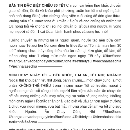
BẢN TIN ĐẶC BIỆT CHIỀU 30 TẾT
Chỉ còn vài tiếng thời khắc chuyển
giao sẽ đến, tết đã về khắp phố phường, xuân len lỏi mọi ngõ ngách,
nhà nhà đang tất bật cho những công việc cuối cùng để đón giao thừa.
Phóng viên của BlueStone ở 3 miền đã gửi về cho chúng tôi những tin
tức nóng hổi về không khí sôi nổi chuẩn bị tết của mọi người. Hi vọng
mọi người sẽ đón 1 cái tết an lành, hạnh phúc và sung túc nhé!
Tưởng chuyện lạ nhưng lại là người quen, người tạo nên bữa cơm
ngon ngày Tết gọi tên Nồi cơm điện tử BlueStone. “Tôi năm nay hơn 30
tuổi” nhưng chưa thấy công thức nấu ăn nào lại đơn giản, dễ làm, dễ
thành công như 7 công thức món ngon ngày Tết này. #BlueStone
#MangxuanvaobepngaytetcoBlueStone #Tetthietyeu #Viecnhalasechia
#Việcnhàlàsẻchia ———————
MÓN CHAY NGÀY TẾT – BẾP KHỎE, T M AN, TẾT NHẸ NHÀNG!
Ngoài thịt kho, bánh tét, thịt đông, bánh chưng,…món chay cũng là một
phần KHÔNG-THỂ-THIẾU trong những ngày Tết cổ truyền, ngoài ý
nghĩa trong mâm cỗ cúng, nhiều người tâm niệm, đầu năm ăn chay còn
để cầu mong những điều may mắn, mọi sự suôn sẻ, nhẹ nhàng. Những
món chay ngày Tết chắc chắn phải đặc biệt và đầu tư hơn ngày thường
1 chút, vừa ngon miệng, vừa bắt mắt, nhưng phải dễ làm và tốt cho sức
khỏe. Nguồn: Ăn Chay Cùng Nhi #BlueStone
#MangxuanvaobepngaytetcoBlueStone #Tetthietyeu #Viecnhalasechia
#Việcnhàlàsẻchia ———————