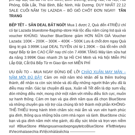
Phòng, Đắk Lắk, Thái Bình, Bắc Ninh, Hải Dương. DUY NHẤT 22.12
SALE CUỐI NĂM TẠI LAZADA – BỎ GIỎ CHỐT ĐƠN NGAY!
TÂN
TRANG
BẾP TẾT – SĂN DEAL BẤT NGỜ!
Mua 1 được 2, Quà đến 4TRIỆU chỉ
có tại Lazada bluestone-flagship-store Hái lộc đầu năm cùng list quà và
voucher KHỦNG: Voucher BlueStone giảm HƠN NỮA GIÁ Voucher
Lazada: 100K – 200K – 300K – 400K – 500K Lưu & chốt đơn ngay Quà
tặng trị giá 3.999K Loạt DEAL TUYỂN chỉ từ 1.390K – Giá tốt nên chốt
ngay! Bếp từ âm CAO CẤP nay chỉ còn 7.499K TẶNG Máy làm sữa hạt
đa năng 3.999K Giao nhanh 2h tại Hồ CHí Minh và Hà Nội Miễn Phí
Lắp Đặt, Cắt Đá Bếp Từ m Giao tận nơi MIỄN PHÍ
ƯU ĐÃI TO – MUA NGAY ĐỪNG ĐỂ LỠ!
CHÀO XUÂN MAY MẮN –
NĂM MỚI ĐỦ ĐẦY
Cảm ơn một năm khó khăn để ta thêm trưởng
thành, để nhận ra còn sức khỏe và đủ đầy những người thân yêu đã là
điều may mắn. Gác lại chuyện đã qua, Xuân về Tết đến là dịp sum vầy,
đón những điều mới, mong chờ một năm với nhiều điều tích cực, muôn
sự hanh thông. Cảm ơn bạn và gia đình năm qua đã chọn BlueStone
và những chuyên gia nội trợ của chúng tôi trở thành một phần KHÔNG-
THỂ-THIẾU trong hành trình chăm sóc mái ấm và vun vén hạnh phúc
gia đình, thông qua những bữa cơm nhà ngon và lành. BlueStone chúc
bạn và gia đình năm mới nhẹ gánh, đủ đầy sức khỏe và trọn vẹn niềm
vui! #BlueStone #MangxuanvaobepngaytetcoBlueStone #Tetthietyeu
#Viecnhalasechia #Việcnhàlàsẻchia ———————