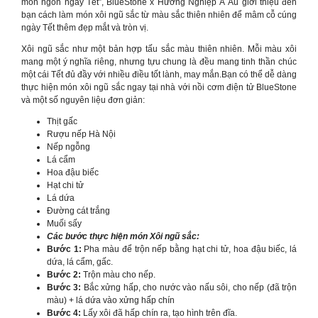
món ngon ngày Tết”, BlueStone x Hướng Nghiệp Á Âu giới thiệu đến
bạn cách làm món xôi ngũ sắc từ màu sắc thiên nhiên để mâm cỗ cúng
ngày Tết thêm đẹp mắt và tròn vị.
Xôi ngũ sắc như một bản hợp tấu sắc màu thiên nhiên. Mỗi màu xôi
mang một ý nghĩa riêng, nhưng tựu chung là đều mang tinh thần chúc
một cái Tết đủ đầy với nhiều điều tốt lành, may mắn.Bạn có thể dễ dàng
thực hiện món xôi ngũ sắc ngay tại nhà với nồi cơm điện tử BlueStone
và một số nguyên liệu đơn giản:
Thịt gấc
Rượu nếp Hà Nội
Nếp ngỗng
Lá cẩm
Hoa đậu biếc
Hạt chi tử
Lá dứa
Đường cát trắng
Muối sấy
Các bước thực hiện món Xôi ngũ sắc:
Bước 1:
Pha màu để trộn nếp bằng hạt chi tử, hoa đậu biếc, lá
dứa, lá cẩm, gấc.
Bước 2:
Trộn màu cho nếp.
Bước 3:
Bắc xửng hấp, cho nước vào nấu sôi, cho nếp (đã trộn
màu) + lá dứa vào xửng hấp chín
Bước 4:
Lấy xôi đã hấp chín ra, tạo hình trên đĩa.