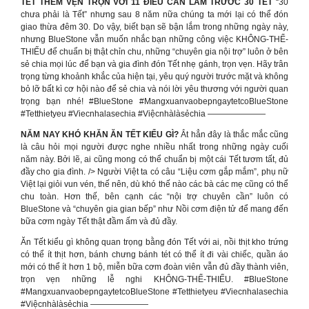
TẾT THÊM VẸN TRỌN VỚI 11 ĐIỀU CẦN LÀM TRƯỚC 30 TẾT
“30
chưa phải là Tết” nhưng sau 8 năm nữa chúng ta mới lại có thể đón
giao thừa đêm 30. Do vậy, biết bạn sẽ bận lắm trong những ngày này,
nhưng BlueStone vẫn muốn nhắc bạn những công việc KHÔNG-THỂ-
THIẾU để chuẩn bị thật chỉn chu, những “chuyên gia nội trợ” luôn ở bên
sẻ chia mọi lúc để bạn và gia đình đón Tết nhẹ gánh, trọn vẹn. Hãy trân
trọng từng khoảnh khắc của hiện tại, yêu quý người trước mặt và không
bỏ lỡ bất kì cơ hội nào để sẻ chia và nói lời yêu thương với người quan
trọng bạn nhé! #BlueStone #MangxuanvaobepngaytetcoBlueStone
#Tetthietyeu #Viecnhalasechia #Việcnhàlàsẻchia ———————
NĂM NAY KHÓ KHĂN ĂN TẾT KIỂU GÌ?
Ắt hẳn đây là thắc mắc cũng
là câu hỏi mọi người được nghe nhiều nhất trong những ngày cuối
năm này. Bởi lẽ, ai cũng mong có thể chuẩn bị một cái Tết tươm tất, đủ
đầy cho gia đình. /> Người Việt ta có câu “Liệu cơm gắp mắm”, phụ nữ
Việt lại giỏi vun vén, thế nên, dù khó thế nào các bà các mẹ cũng có thể
chu toàn. Hơn thế, bên cạnh các “nội trợ chuyên cần” luôn có
BlueStone và “chuyên gia gian bếp” như Nồi cơm điện tử để mang đến
bữa cơm ngày Tết thật đầm ấm và đủ đầy.
Ăn Tết kiểu gì không quan trọng bằng đón Tết với ai, nồi thịt kho trứng
có thể ít thịt hơn, bánh chưng bánh tét có thể ít đi vài chiếc, quần áo
mới có thể ít hơn 1 bộ, miễn bữa cơm đoàn viên vẫn đủ đầy thành viên,
trọn vẹn những lễ nghi KHÔNG-THỂ-THIẾU. #BlueStone
#MangxuanvaobepngaytetcoBlueStone #Tetthietyeu #Viecnhalasechia
#Việcnhàlàsẻchia ———————