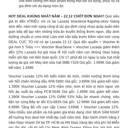
chế biến lượng lớn thực phẩm trong một lần sử dụng, phục vụ cả
gia đình với đa dạng món ăn.
HOT DEAL KHỦNG NHẤT NĂM – 22.12 CHỐT ĐƠN NGAY!
Quà siêu
giá trị đến 4TRIỆU chỉ có tại Lazada bluestone-flagship-store Giáng
sinh đến, năm mới sang cũng là lúc gia đình cùng nhau quây quần bên
gian bếp để tạo nên những bữa ăn truyền thống thơm ngon, đầy dinh
dưỡng chuẩn vị cơm nhà! Làm mới căn bếp trước thềm năm mới cùng
DEAL CỰC TO chỉ có tại Lazada 22.12: Quà độc quyền + Voucher trị
giá hơn 5 Triệu +++ Voucher BlueStone + Voucher Lazada giảm thêm
đến 22% Lazada trợ giá mùa lễ hội cuối năm cực khủng Giao hàng
miễn phí tận nơi trên toàn quốc Chỉ 17 phút đã có ngay ly sữa hạt chất
lượng tại gia với Máy làm sữa hạt SMB-7329 Giá gốc: 1.999K Giá giảm
kết năm: 1.449K
Voucher Lazada 12% Hô biến mâm đủ món, chiên nướng thơm lừng
với Nồi chiên không dầu AFB-5880 Giá gốc: 3.899K Giá giảm kết năm:
1.390K Voucher Lazada 12% Hầm nhừ, ninh kĩ tròn vị món ngon với
Nồi áp suất đa năng PCB-5648 Giá gốc: 1.999K Giá giảm kết năm:
1.390K Voucher Lazada 12% GIẢM 53% Nấu ăn nhanh chóng, siêu
tiện lợi cùng Bếp từ đôi ICb-6835 Giá gốc: 12.999K Giá giảm kết năm:
6.999K Tặng Bộ nồi cao cấp Carez 3.699K + Voucher Lazada 12%.
Siêu nhiều sản phẩm và mã giảm giá khác đang chờ. MUA SẮM NGAY
để hưởng trọn deal hời nhất dịp cuối năm nhé. Bảo hành chính hãng 2
năm Giao nhanh 2H tại TP. HCM và HN Giao hàng tận nhà phí 0đ Miễn
phí lắp đặt, cắt đá Hồ Chí Minh, Bình Dương, Đồng Nai, Hà Nội, Hải