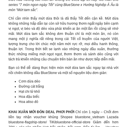
series “7 món ngon ngày Tết” cùng BlueStone x Hướng Nghiệp Á Âu là
món “Mứt tam sắc”.
Chỉ cần nhìn thấy mứt dừa thôi là đã thấy Tết đến cận kề. Mứt dừa
không những hấp dẫn lại còn sở hữu hương thơm ngất ngây bên cạnh
vị ngọt, vị béo và độ dẻo vừa phải khiến ai ăn một lần rồi cũng sẽ nhớ
mãi. Mứt dừa tam sắc không đơn thuần chỉ là một món ăn, nó còn
mang một ý nghĩa rất riêng trong cái Tết cổ truyền của người Việt,
tượng trưng cho lời chúc một năm mới rực rỡ, mọi điều hanh thông,
thuận lợi. Trong thời tiết se lạnh vào những ngày đầu xuân, thưởng
thức những miếng mứt ngọt ngọt, thơm thơm và sánh dẻo cũng với
tách trà khiến những câu chuyện trên bàn ăn như được tiếp diễn mãi.
Bạn có thể dễ dàng thực hiện món mứt dừa tam sắc ngay tại nhà với
nồi chiên không dầu BlueStone và một số nguyên liệu đơn giản:
Cơm dừa dẻo
Đường cát trắng
Hạt chi tử khô
Hoa đậu biếc
Hoa atiso đỏ
KHAI XUÂN MỚI ĐÓN DEAL PHƠI PHỚI
Chỉ còn 1 ngày – Chốt đơn
liền tay nhận voucher khủng Shopee bluestone_vietnam Lazada
bluestone-flagship-store/ TiKibluestone-official-store Giảm đến hơn