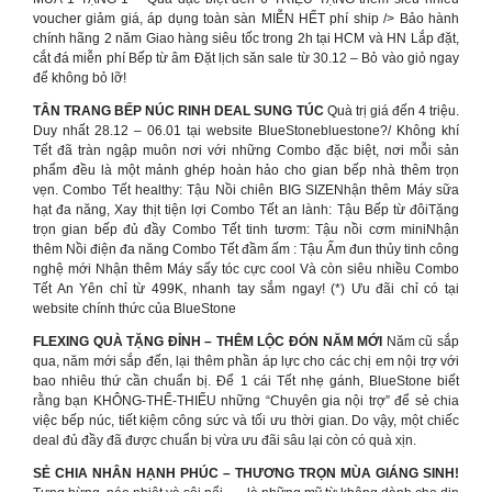
voucher giảm giá, áp dụng toàn sàn MIỄN HẾT phí ship /> Bảo hành
chính hãng 2 năm Giao hàng siêu tốc trong 2h tại HCM và HN Lắp đặt,
cắt đá miễn phí Bếp từ âm Đặt lịch săn sale từ 30.12 – Bỏ vào giỏ ngay
để không bỏ lỡ!
TÂN TRANG BẾP NÚC RINH DEAL SUNG TÚC
Quà trị giá đến 4 triệu.
Duy nhất 28.12 – 06.01 tại website BlueStonebluestone?/ Không khí
Tết đã tràn ngập muôn nơi với những Combo đặc biệt, nơi mỗi sản
phẩm đều là một mảnh ghép hoàn hảo cho gian bếp nhà thêm trọn
vẹn. Combo Tết healthy: Tậu Nồi chiên BIG SIZENhận thêm Máy sữa
hạt đa năng, Xay thịt tiện lợi Combo Tết an lành: Tậu Bếp từ đôiTặng
trọn gian bếp đủ đầy Combo Tết tinh tươm: Tậu nồi cơm miniNhận
thêm Nồi điện đa năng Combo Tết đầm ấm : Tậu Ấm đun thủy tinh công
nghệ mới Nhận thêm Máy sấy tóc cực cool Và còn siêu nhiều Combo
Tết An Yên chỉ từ 499K, nhanh tay sắm ngay! (*) Ưu đãi chỉ có tại
website chính thức của BlueStone
FLEXING QUÀ TẶNG ĐỈNH – THÊM LỘC ĐÓN NĂM MỚI
Năm cũ sắp
qua, năm mới sắp đến, lại thêm phần áp lực cho các chị em nội trợ với
bao nhiêu thứ cần chuẩn bị. Để 1 cái Tết nhẹ gánh, BlueStone biết
rằng bạn KHÔNG-THỂ-THIẾU những “Chuyên gia nội trợ” để sẻ chia
việc bếp núc, tiết kiệm công sức và tối ưu thời gian. Do vậy, một chiếc
deal đủ đầy đã được chuẩn bị vừa ưu đãi sâu lại còn có quà xịn.
SẺ CHIA NHÂN HẠNH PHÚC – THƯƠNG TRỌN MÙA GIÁNG SINH!