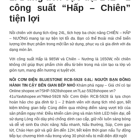
công suất “Hấp – Chiên”
tiện lợi
Nồi chiên với dung tích rộng 24L, tích hợp ba chức năng CHIÊN – HẤP
– NƯỚNG mang lại sự tiện lợi tối đa. Bạn có thể thoải mái chế biến
lượng lớn thực phẩm trong một lần sử dụng, phục vụ cả gia đình với đa
dạng món ăn.
Với công suất Hấp là 985W và Chiên – Nướng là 1650W, nồi chiên
không chỉ giúp thực phẩm chín đều từ bên trong mà còn tạo ra lớp vỏ
giòn rụm, mang đến hương vị tuyệt vời.
NỒI CƠM ĐIỆN BLUESTONE RCB-5928 0.6L: NGƯỜI BẠN ĐỒNG
HÀNH TIN CẬY BÊN GIAN BẾP NHỎ
Khám phá ngay – Giá chỉ có tại
Online:shopee.vn?SHP-5928shopee.vn?Laz-5928shopee.vn?
41uYavtshopee.vn?Wed-5928 Nồi Cơm Điện RCB-5928 là lựa chọn
hoàn hảo cho gia đình từ 1 – 2 thành viên với dung tích nhỏ gọn, tiết
kiệm không gian bếp Cùng điểm qua những điểm sáng vượt trội của
sản phẩm ngay nhé: Điều khiển cảm ứng và màn hình LED hiện đại, dễ
sử dụng Lòng nồi dày phủ chống dính cao cấp, giữ nồi luôn sáng bóng
và dễ vệ sinh Đa chức năng: Nấu nhanh, Nấu thường, Súp, Cơm gạo
lứt, Cháo Hẹn giờ và giữ ấm đến 12H, tiết kiệm thời gian nấu Tự động
tiếp tục chương trình nấu trong vòng 30 phút nếu bị mất điện đột ngột