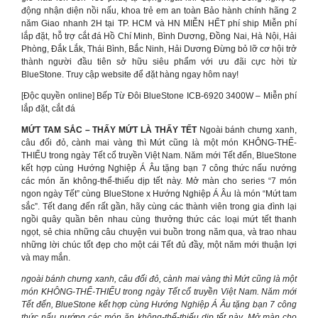
động nhận diện nồi nấu, khoa trẻ em an toàn Bảo hành chính hãng 2
năm Giao nhanh 2H tại TP. HCM và HN MIỄN HẾT phí ship Miễn phí
lắp đặt, hỗ trợ cắt đá Hồ Chí Minh, Bình Dương, Đồng Nai, Hà Nội, Hải
Phòng, Đắk Lắk, Thái Bình, Bắc Ninh, Hải Dương Đừng bỏ lỡ cơ hội trở
thành người đầu tiên sở hữu siêu phẩm với ưu đãi cực hời từ
BlueStone. Truy cập website để đặt hàng ngay hôm nay!
[Độc quyền online] Bếp Từ Đôi BlueStone ICB-6920 3400W – Miễn phí
lắp đặt, cắt đá
MỨT TAM SẮC – THẤY MỨT LÀ THẤY TẾT
Ngoài bánh chưng xanh,
câu đối đỏ, cành mai vàng thì Mứt cũng là một món KHÔNG-THỂ-
THIẾU trong ngày Tết cổ truyền Việt Nam. Năm mới Tết đến, BlueStone
kết hợp cùng Hướng Nghiệp Á Âu tặng bạn 7 công thức nấu nướng
các món ăn không-thể-thiếu dịp tết này. Mở màn cho series “7 món
ngon ngày Tết” cùng BlueStone x Hướng Nghiệp Á Âu là món “Mứt tam
sắc”. Tết đang đến rất gần, hãy cùng các thành viên trong gia đình lại
ngồi quây quần bên nhau cùng thưởng thức các loại mứt tết thanh
ngọt, sẻ chia những câu chuyện vui buồn trong năm qua, và trao nhau
những lời chúc tốt đẹp cho một cái Tết đủ đầy, một năm mới thuận lợi
và may mắn.
ngoài bánh chưng xanh, câu đối đỏ, cành mai vàng thì Mứt cũng là một
món KHÔNG-THỂ-THIẾU trong ngày Tết cổ truyền Việt Nam. Năm mới
Tết đến, BlueStone kết hợp cùng Hướng Nghiệp Á Âu tặng bạn 7 công
thức nấu nướng các món ăn không-thể-thiếu dịp tết này. Mở màn cho