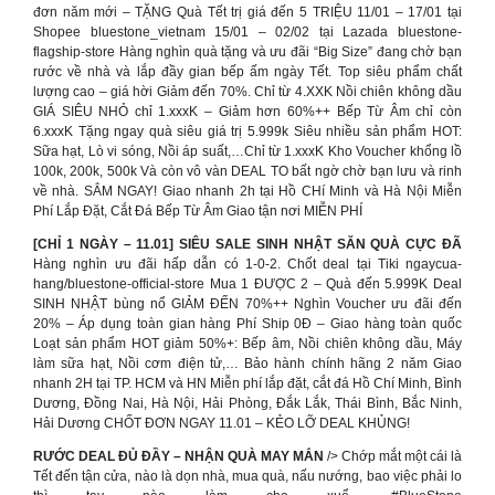
đơn năm mới – TẶNG Quà Tết trị giá đến 5 TRIỆU 11/01 – 17/01 tại
Shopee bluestone_vietnam 15/01 – 02/02 tại Lazada bluestone-
flagship-store Hàng nghìn quà tặng và ưu đãi “Big Size” đang chờ bạn
rước về nhà và lắp đầy gian bếp ấm ngày Tết. Top siêu phẩm chất
lượng cao – giá hời Giảm đến 70%. Chỉ từ 4.XXK Nồi chiên không dầu
GIÁ SIÊU NHỎ chỉ 1.xxxK – Giảm hơn 60%++ Bếp Từ Âm chỉ còn
6.xxxK Tặng ngay quà siêu giá trị 5.999k Siêu nhiều sản phẩm HOT:
Sữa hạt, Lò vi sóng, Nồi áp suất,…Chỉ từ 1.xxxK Kho Voucher khổng lồ
100k, 200k, 500k Và còn vô vàn DEAL TO bất ngờ chờ bạn lưu và rinh
về nhà. SẮM NGAY! Giao nhanh 2h tại Hồ CHí Minh và Hà Nội Miễn
Phí Lắp Đặt, Cắt Đá Bếp Từ Âm Giao tận nơi MIỄN PHÍ
[CHỈ 1 NGÀY – 11.01] SIÊU SALE SINH NHẬT SĂN QUÀ CỰC ĐÃ
Hàng nghìn ưu đãi hấp dẫn có 1-0-2. Chốt deal tại Tiki ngaycua-
hang/bluestone-official-store Mua 1 ĐƯỢC 2 – Quà đến 5.999K Deal
SINH NHẬT bùng nổ GIẢM ĐẾN 70%++ Nghìn Voucher ưu đãi đến
20% – Áp dụng toàn gian hàng Phí Ship 0Đ – Giao hàng toàn quốc
Loạt sản phẩm HOT giảm 50%+: Bếp âm, Nồi chiên không dầu, Máy
làm sữa hạt, Nồi cơm điện tử,… Bảo hành chính hãng 2 năm Giao
nhanh 2H tại TP. HCM và HN Miễn phí lắp đặt, cắt đá Hồ Chí Minh, Bình
Dương, Đồng Nai, Hà Nội, Hải Phòng, Đắk Lắk, Thái Bình, Bắc Ninh,
Hải Dương CHỐT ĐƠN NGAY 11.01 – KẺO LỠ DEAL KHỦNG!
RƯỚC DEAL ĐỦ ĐẦY – NHẬN QUÀ MAY MẮN
/> Chớp mắt một cái là
Tết đến tận cửa, nào là dọn nhà, mua quà, nấu nướng, bao việc phải lo