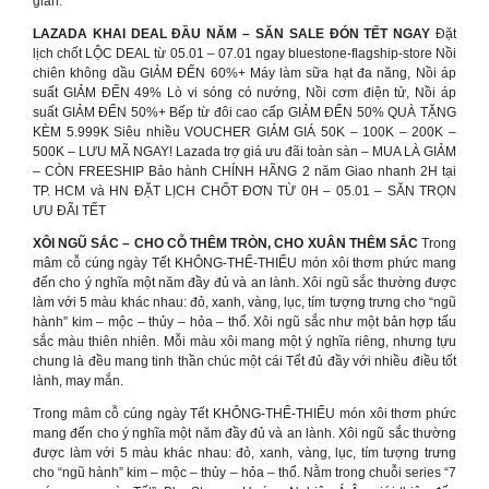
gian.
LAZADA KHAI DEAL ĐẦU NĂM – SĂN SALE ĐÓN TẾT NGAY
Đặt
lịch chốt LỘC DEAL từ 05.01 – 07.01 ngay bluestone-flagship-store Nồi
chiên không dầu GIẢM ĐẾN 60%+ Máy làm sữa hạt đa năng, Nồi áp
suất GIẢM ĐẾN 49% Lò vi sóng có nướng, Nồi cơm điện tử, Nồi áp
suất GIẢM ĐẾN 50%+ Bếp từ đôi cao cấp GIẢM ĐẾN 50% QUÀ TẶNG
KÈM 5.999K Siêu nhiều VOUCHER GIẢM GIÁ 50K – 100K – 200K –
500K – LƯU MÃ NGAY! Lazada trợ giá ưu đãi toàn sàn – MUA LÀ GIẢM
– CÒN FREESHIP Bảo hành CHÍNH HÃNG 2 năm Giao nhanh 2H tại
TP. HCM và HN ĐẶT LỊCH CHỐT ĐƠN TỪ 0H – 05.01 – SĂN TRỌN
ƯU ĐÃI TẾT
XÔI NGŨ SẮC – CHO CỖ THÊM TRÒN, CHO XUÂN THÊM SẮC
Trong
mâm cỗ cúng ngày Tết KHÔNG-THỂ-THIẾU món xôi thơm phức mang
đến cho ý nghĩa một năm đầy đủ và an lành. Xôi ngũ sắc thường được
làm với 5 màu khác nhau: đỏ, xanh, vàng, lục, tím tượng trưng cho “ngũ
hành” kim – mộc – thủy – hỏa – thổ. Xôi ngũ sắc như một bản hợp tấu
sắc màu thiên nhiên. Mỗi màu xôi mang một ý nghĩa riêng, nhưng tựu
chung là đều mang tinh thần chúc một cái Tết đủ đầy với nhiều điều tốt
lành, may mắn.
Trong mâm cỗ cúng ngày Tết KHÔNG-THỂ-THIẾU món xôi thơm phức
mang đến cho ý nghĩa một năm đầy đủ và an lành. Xôi ngũ sắc thường
được làm với 5 màu khác nhau: đỏ, xanh, vàng, lục, tím tượng trưng
cho “ngũ hành” kim – mộc – thủy – hỏa – thổ. Nằm trong chuỗi series “7