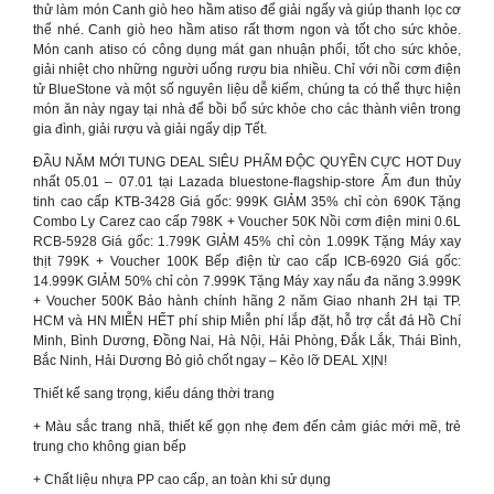
thử làm món Canh giò heo hầm atiso để giải ngấy và giúp thanh lọc cơ
thể nhé. Canh giò heo hầm atiso rất thơm ngon và tốt cho sức khỏe.
Món canh atiso có công dụng mát gan nhuận phổi, tốt cho sức khỏe,
giải nhiệt cho những người uống rượu bia nhiều. Chỉ với nồi cơm điện
tử BlueStone và một số nguyên liệu dễ kiếm, chúng ta có thể thực hiện
món ăn này ngay tại nhà để bồi bổ sức khỏe cho các thành viên trong
gia đình, giải rượu và giải ngấy dịp Tết.
ĐẦU NĂM MỚI TUNG DEAL SIÊU PHẨM ĐỘC QUYỀN CỰC HOT Duy
nhất 05.01 – 07.01 tại Lazada bluestone-flagship-store Ấm đun thủy
tinh cao cấp KTB-3428 Giá gốc: 999K GIẢM 35% chỉ còn 690K Tặng
Combo Ly Carez cao cấp 798K + Voucher 50K Nồi cơm điện mini 0.6L
RCB-5928 Giá gốc: 1.799K GIẢM 45% chỉ còn 1.099K Tặng Máy xay
thịt 799K + Voucher 100K Bếp điện từ cao cấp ICB-6920 Giá gốc:
14.999K GIẢM 50% chỉ còn 7.999K Tặng Máy xay nấu đa năng 3.999K
+ Voucher 500K Bảo hành chính hãng 2 năm Giao nhanh 2H tại TP.
HCM và HN MIỄN HẾT phí ship Miễn phí lắp đặt, hỗ trợ cắt đá Hồ Chí
Minh, Bình Dương, Đồng Nai, Hà Nội, Hải Phòng, Đắk Lắk, Thái Bình,
Bắc Ninh, Hải Dương Bỏ giỏ chốt ngay – Kẻo lỡ DEAL XỊN!
Thiết kế sang trọng, kiểu dáng thời trang
+ Màu sắc trang nhã, thiết kế gọn nhẹ đem đến cảm giác mới mẽ, trẻ
trung cho không gian bếp
+ Chất liệu nhựa PP cao cấp, an toàn khi sử dụng