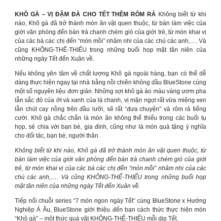
KHÔ GÀ – VỊ ĐẬM ĐÀ CHO TẾT THÊM RÔM RẢ
Không biết từ khi
nào, Khô gà đã trở thành món ăn vặt quen thuộc, từ bàn làm việc của
giới văn phòng đến bàn trà chanh chém gió của giới trẻ, từ món khai vị
của các bà các chị đến “món mồi” nhâm nhi của các chú các anh,…. Và
cũng KHÔNG-THỂ-THIẾU trong những buổi họp mặt tân niên của
những ngày Tết đến Xuân về.
Nếu không yên tâm về chất lượng Khô gà ngoài hàng, bạn có thể dễ
dàng thực hiện ngay tại nhà bằng nồi chiên không dầu BlueStone cùng
một số nguyên liệu đơn giản. Những sợi khô gà áo màu vàng ươm pha
lẫn sắc đỏ của ớt và xanh của lá chanh, vị mặn ngọt rất vừa miệng xen
lẫn chút cay nồng trên đầu lưỡi, sẽ rất “đưa chuyện” và rôm rả tiếng
cười. Khô gà chắc chắn là món ăn không thể thiếu trong các buổi tụ
họp, sẻ chia với bạn bè, gia đình, cũng như là món quà tặng ý nghĩa
cho đối tác, bạn bè, người thân.
Không biết từ khi nào, Khô gà đã trở thành món ăn vặt quen thuộc, từ
bàn làm việc của giới văn phòng đến bàn trà chanh chém gió của giới
trẻ, từ món khai vị của các bà các chị đến “món mồi” nhâm nhi của các
chú các anh,…. Và cũng KHÔNG-THỂ-THIẾU trong những buổi họp
mặt tân niên của những ngày Tết đến Xuân về.
Tiếp nối chuỗi series “7 món ngon ngày Tết” cùng BlueStone x Hướng
Nghiệp Á Âu, BlueStone giới thiệu đến bạn cách thức thực hiện món
“Khô gà” – một thức quà vặt KHÔNG-THỂ-THIẾU mỗi dịp Tết.