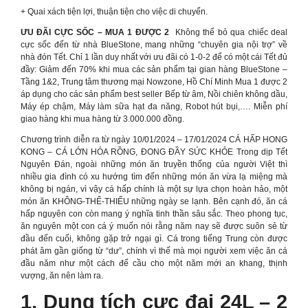
+ Quai xách tiện lợi, thuận tiện cho việc di chuyển.
ƯU ĐÃI CỰC SỐC – MUA 1 ĐƯỢC 2 ️
Không thể bỏ qua chiếc deal
cực sốc đến từ nhà BlueStone, mang những “chuyên gia nội trợ” về
nhà đón Tết. Chỉ 1 lần duy nhất với ưu đãi có 1-0-2 để có một cái Tết đủ
đầy: Giảm đến 70% khi mua các sản phẩm tại gian hàng BlueStone –
Tầng 1&2, Trung tâm thương mại Nowzone, Hồ Chí Minh Mua 1 được 2
áp dụng cho các sản phẩm best seller Bếp từ âm, Nồi chiên không dầu,
Máy ép chậm, Máy làm sữa hạt đa năng, Robot hút bụi,…. Miễn phí
giao hàng khi mua hàng từ 3.000.000 đồng.
Chương trình diễn ra từ ngày 10/01/2024 – 17/01/2024 CÁ HẤP HONG
KONG – CÁ LỚN HÓA RỒNG, ĐONG ĐẦY SỨC KHỎE Trong dịp Tết
Nguyên Đán, ngoài những món ăn truyền thống của người Việt thì
nhiều gia đình có xu hướng tìm đến những món ăn vừa lạ miệng mà
không bị ngán, vì vậy cá hấp chính là một sự lựa chọn hoàn hảo, một
món ăn KHÔNG-THỂ-THIẾU những ngày se lạnh. Bên cạnh đó, ăn cá
hấp nguyên con còn mang ý nghĩa tinh thần sâu sắc. Theo phong tục,
ăn nguyên một con cá ý muốn nói rằng năm nay sẽ được suôn sẻ từ
đầu đến cuối, không gặp trở ngại gì. Cá trong tiếng Trung còn được
phát âm gần giống từ “dư”, chính vì thế mà mọi người xem việc ăn cá
đầu năm như một cách để cầu cho một năm mới an khang, thịnh
vượng, ăn nên làm ra.
1. Dung tích cực đại 24L – 2