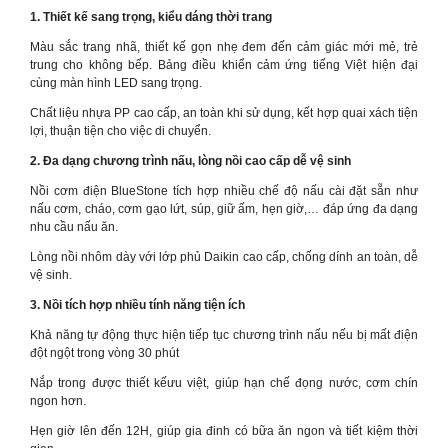
1. Thiết kế sang trọng, kiểu dáng thời trang
Màu sắc trang nhã, thiết kế gọn nhẹ đem đến cảm giác mới mẻ, trẻ
trung cho không bếp. Bảng điều khiển cảm ứng tiếng Việt hiện đại
cùng màn hình LED sang trọng.
Chất liệu nhựa PP cao cấp, an toàn khi sử dụng, kết hợp quai xách tiện
lợi, thuận tiện cho việc di chuyển.
2. Đa dạng chương trình nấu, lòng nồi cao cấp dễ vệ sinh
Nồi cơm điện BlueStone tích hợp nhiều chế độ nấu cài đặt sẵn như
nấu cơm, cháo, cơm gạo lứt, súp, giữ ấm, hẹn giờ,… đáp ứng đa dạng
nhu cầu nấu ăn.
Lòng nồi nhôm dày với lớp phủ Daikin cao cấp, chống dính an toàn, dễ
vệ sinh.
3. Nồi tích hợp nhiều tính năng tiện ích
Khả năng tự động thực hiện tiếp tục chương trình nấu nếu bị mất điện
đột ngột trong vòng 30 phút
Nắp trong được thiết kếưu việt, giúp hạn chế đọng nước, cơm chín
ngon hơn.
Hẹn giờ lên đến 12H, giúp gia đinh có bữa ăn ngon và tiết kiệm thời