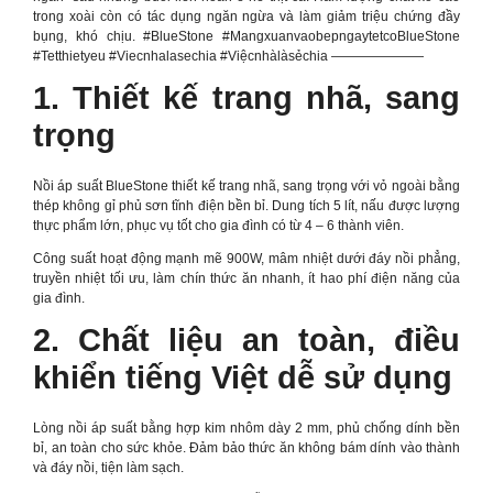
trong xoài còn có tác dụng ngăn ngừa và làm giảm triệu chứng đầy
bụng, khó chịu. #BlueStone #MangxuanvaobepngaytetcoBlueStone
#Tetthietyeu #Viecnhalasechia #Việcnhàlàsẻchia ———————
1. Thiết kế trang nhã, sang
trọng
Nồi áp suất BlueStone thiết kế trang nhã, sang trọng với vỏ ngoài bằng
thép không gỉ phủ sơn tĩnh điện bền bỉ. Dung tích 5 lít, nấu được lượng
thực phẩm lớn, phục vụ tốt cho gia đình có từ 4 – 6 thành viên.
Công suất hoạt động mạnh mẽ 900W, mâm nhiệt dưới đáy nồi phẳng,
truyền nhiệt tối ưu, làm chín thức ăn nhanh, ít hao phí điện năng của
gia đình.
2. Chất liệu an toàn, điều
khiển tiếng Việt dễ sử dụng
Lòng nồi áp suất bằng hợp kim nhôm dày 2 mm, phủ chống dính bền
bỉ, an toàn cho sức khỏe. Đảm bảo thức ăn không bám dính vào thành
và đáy nồi, tiện làm sạch.