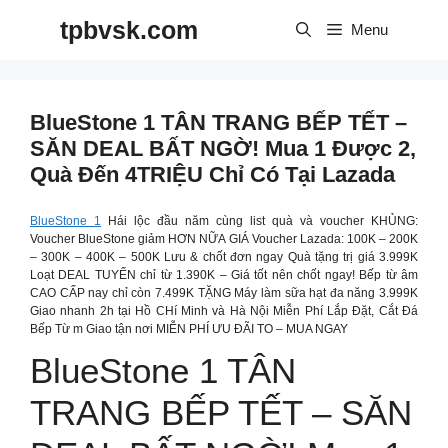
Skip
tpbvsk.com
to
Menu
content
BlueStone 1 TÂN TRANG BẾP TẾT –
SĂN DEAL BẤT NGỜ! Mua 1 Được 2,
Quà Đến 4TRIỆU Chỉ Có Tại Lazada
BlueStone 1
Hái lộc đầu năm cùng list quà và voucher KHỦNG:
Voucher BlueStone giảm HƠN NỮA GIÁ Voucher Lazada: 100K – 200K
– 300K – 400K – 500K Lưu & chốt đơn ngay Quà tặng trị giá 3.999K
Loạt DEAL TUYỂN chỉ từ 1.390K – Giá tốt nên chốt ngay! Bếp từ âm
CAO CẤP nay chỉ còn 7.499K TẶNG Máy làm sữa hạt đa năng 3.999K
Giao nhanh 2h tại Hồ CHí Minh và Hà Nội Miễn Phí Lắp Đặt, Cắt Đá
Bếp Từ m Giao tận nơi MIỄN PHÍ ƯU ĐÃI TO – MUA NGAY
BlueStone 1 TÂN
TRANG BẾP TẾT – SĂN