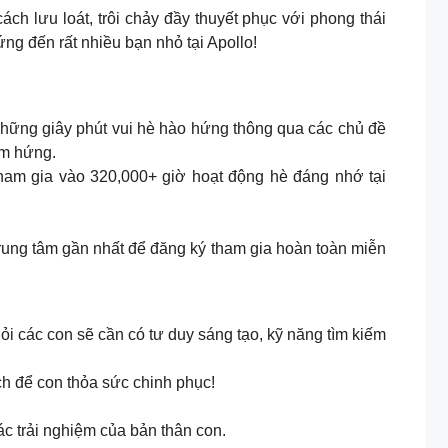
ách lưu loát, trôi chảy đầy thuyết phục với phong thái
ứng đến rất nhiều bạn nhỏ tại Apollo!
những giây phút vui hè hào hứng thông qua các chủ đề
ảm hứng.
tham gia vào 320,000+ giờ hoạt động hè đáng nhớ tại
 trung tâm gần nhất để đăng ký tham gia hoàn toàn miễn
hỏi các con sẽ cần có tư duy sáng tạo, kỹ năng tìm kiếm
ch để con thỏa sức chinh phục!
 trải nghiệm của bản thân con.