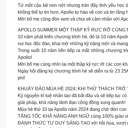
Từ một cậu bé non nớt nhưng tràn đầy tình yêu học tập
không thể tự tin hơn. Apollo tự hào về con và tin rằng
Mời bố mẹ cũng đón xem và chia sẽ cảm nhận với Apo
APOLLO SUMMER MỘT THẬP KỶ RỰC RỠ CÙNG 
10 năm phát triển chương trình hè, đó là 10 năm Apo
vui học độc đáo, khai mở những kỹ năng mới và mang 
Trong suốt 10 năm liên tiếp ra mắt những chương tr
Apollo!
Mời bố mẹ cùng nhìn lại một thập kỷ rực rỡ các con 
Ngày hội đăng ký chương trình hè sẽ diễn ra từ 23 25/
phí!
KHUẤY ĐẢO MÙA HÈ 2024: KHI THỬ THÁCH TRỞ
Kỷ nguyên trí tuệ nhân tạo đã bắt đầu và sẽ tiếp tục c
giải pháp, khả năng lãnh đạo cộng đồng xung quanh!
Mùa hè thứ 10 tại Apollo năm 2024 đang chờ đón con v
TĂNG TỐC KHẢ NĂNG ANH NGỮ cùng 100% giáo viên n
ĐÁNH THỨC TƯ DUY SÁNG TẠO với hội họa, vượt qua lố