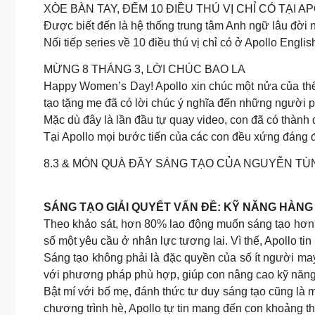
XÒE BÀN TAY, ĐẾM 10 ĐIỀU THÚ VỊ CHỈ CÓ TẠI A
Được biết đến là hệ thống trung tâm Anh ngữ lâu đời n
Nối tiếp series về 10 điều thú vị chỉ có ở Apollo Engl
MỪNG 8 THÁNG 3, LỜI CHÚC BAO LA
Happy Women’s Day! Apollo xin chúc một nửa của thế 
tạo tặng mẹ đã có lời chúc ý nghĩa đến những người p
Mặc dù đây là lần đầu tự quay video, con đã có thành 
Tại Apollo mọi bước tiến của các con đều xứng đáng
8.3 & MÓN QUÀ ĐẦY SÁNG TẠO CỦA NGUYỄN TÙ
SÁNG TẠO GIẢI QUYẾT VẤN ĐỀ: KỸ NĂNG HÀN
Theo khảo sát, hơn 80% lao động muốn sáng tạo hơn để 
số một yêu cầu ở nhân lực tương lai. Vì thế, Apollo ti
Sáng tạo không phải là đặc quyền của số ít người may
với phương pháp phù hợp, giúp con nâng cao kỹ năng 
Bật mí với bố mẹ, đánh thức tư duy sáng tạo cũng là
chương trình hè, Apollo tự tin mang đến con khoảng th