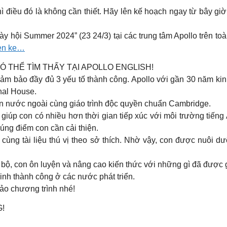
 thì điều đó là không cần thiết. Hãy lên kế hoạch ngay từ bây g
y hội Summer 2024” (23 24/3) tại các trung tâm Apollo trên to
len ke…
CÓ THỂ TÌM THẤY TẠI APOLLO ENGLISH!
đảm bảo đầy đủ 3 yếu tố thành công. Apollo với gần 30 năm kin
nal House.
 nước ngoài cùng giáo trình độc quyền chuẩn Cambridge.
giúp con có nhiều hơn thời gian tiếp xúc với môi trường tiếng A
đúng điểm con cần cải thiện.
cùng tài liệu thú vị theo sở thích. Nhờ vậy, con được nuôi dư
 bộ, con ôn luyện và nâng cao kiến thức với những gì đã được 
nh thành công ở các nước phát triển.
ảo chương trình nhé!
!