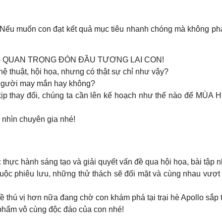
ập. Nếu muốn con đạt kết quả mục tiêu nhanh chóng mà không ph
G QUAN TRỌNG ĐÓN ĐẦU TƯƠNG LAI CON!
 thuật, hội họa, nhưng có thật sự chỉ như vậy?
t người may mắn hay không?
 kịp thay đổi, chúng ta cần lên kế hoạch như thế nào để MÙA
 nhìn chuyên gia nhé!
c hành sáng tạo và giải quyết vấn đề qua hội họa, bài tập nh
c phiêu lưu, những thử thách sẽ đối mặt và cùng nhau vượt q
ề thú vị hơn nữa đang chờ con khám phá tại trại hè Apollo sắp 
hẩm vô cùng độc đáo của con nhé!