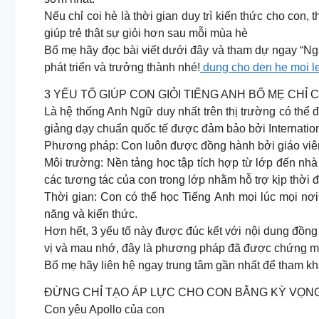
Nếu chỉ coi hè là thời gian duy trì kiến thức cho con,
giúp trẻ thật sự giỏi hơn sau mỗi mùa hè
Bố mẹ hãy đọc bài viết dưới đây và tham dự ngay “Ngà
phát triển và trưởng thành nhé!
dung cho den he moi 
3 YẾU TỐ GIÚP CON GIỎI TIẾNG ANH BỐ MẸ CHỈ 
Là hệ thống Anh Ngữ duy nhất trên thị trường có thể 
giảng dạy chuẩn quốc tế được đảm bảo bởi Internatio
Phương pháp: Con luôn được đồng hành bởi giáo viên
Môi trường: Nền tảng học tập tích hợp từ lớp đến nhà 
các tương tác của con trong lớp nhằm hỗ trợ kịp thời 
Thời gian: Con có thể học Tiếng Anh mọi lúc mọi nơi 
năng và kiến thức.
Hơn hết, 3 yếu tố này được đúc kết với nội dung đồng
vị và mau nhớ, đây là phương pháp đã được chứng mi
Bố mẹ hãy liên hệ ngay trung tâm gần nhất để tham kh
ĐỪNG CHỈ TẠO ÁP LỰC CHO CON BẰNG KỲ VỌNG
Con yêu Apollo của con