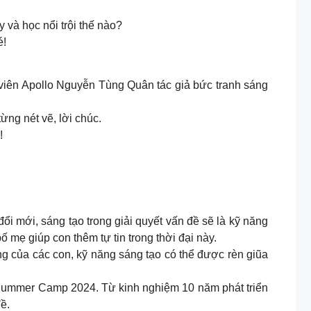
 và học nổi trội thế nào?
é!
 viên Apollo Nguyễn Tùng Quân tác giả bức tranh sáng
ừng nét vẽ, lời chúc.
!
ổi mới, sáng tạo trong giải quyết vấn đề sẽ là kỹ năng
ố mẹ giúp con thêm tự tin trong thời đại này.
ng của các con, kỹ năng sáng tạo có thể được rèn giũa
o Summer Camp 2024. Từ kinh nghiệm 10 năm phát triển
ề.