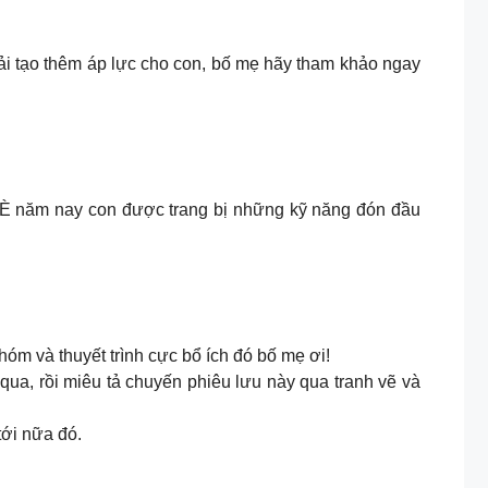
ải tạo thêm áp lực cho con, bố mẹ hãy tham khảo ngay
 HÈ năm nay con được trang bị những kỹ năng đón đầu
óm và thuyết trình cực bổ ích đó bố mẹ ơi!
ua, rồi miêu tả chuyến phiêu lưu này qua tranh vẽ và
tới nữa đó.