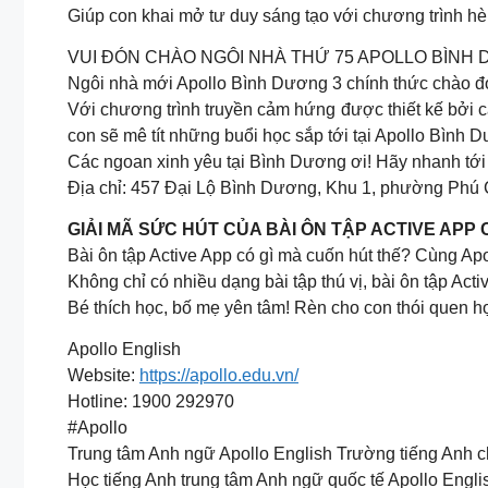
Giúp con khai mở tư duy sáng tạo với chương trình h
VUI ĐÓN CHÀO NGÔI NHÀ THỨ 75 APOLLO BÌNH 
Ngôi nhà mới Apollo Bình Dương 3 chính thức chào đó
Với chương trình truyền cảm hứng được thiết kế bởi 
con sẽ mê tít những buổi học sắp tới tại Apollo Bình 
Các ngoan xinh yêu tại Bình Dương ơi! Hãy nhanh tới
Địa chỉ: 457 Đại Lộ Bình Dương, Khu 1, phường Phú
GIẢI MÃ SỨC HÚT CỦA BÀI ÔN TẬP ACTIVE APP
Bài ôn tập Active App có gì mà cuốn hút thế? Cùng Ap
Không chỉ có nhiều dạng bài tập thú vị, bài ôn tập Act
Bé thích học, bố mẹ yên tâm! Rèn cho con thói quen họ
Apollo English
Website:
https://apollo.edu.vn/
Hotline: 1900 292970
#Apollo
Trung tâm Anh ngữ Apollo English Trường tiếng Anh 
Học tiếng Anh trung tâm Anh ngữ quốc tế Apollo Englis