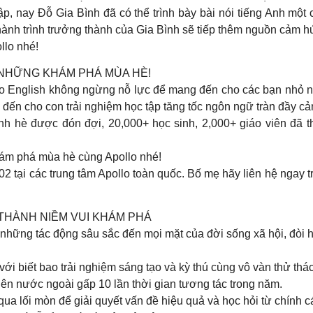
, nay Đỗ Gia Bình đã có thể trình bày bài nói tiếng Anh một c
 hành trình trưởng thành của Gia Bình sẽ tiếp thêm nguồn cảm h
llo nhé!
NHỮNG KHÁM PHÁ MÙA HÈ!
llo English không ngừng nỗ lực để mang đến cho các bạn nhỏ 
đến cho con trải nghiệm học tập tăng tốc ngôn ngữ tràn đầy c
ình hè được đón đợi, 20,000+ học sinh, 2,000+ giáo viên đã 
khám phá mùa hè cùng Apollo nhé!
02 tại các trung tâm Apollo toàn quốc. Bố mẹ hãy liên hệ ngay
 THÀNH NIỀM VUI KHÁM PHÁ
ó những tác động sâu sắc đến mọi mặt của đời sống xã hội, đòi 
ới biết bao trải nghiệm sáng tạo và kỳ thú cùng vô vàn thử thá
ước ngoài gấp 10 lần thời gian tương tác trong năm.
i mòn để giải quyết vấn đề hiệu quả và học hỏi từ chính các