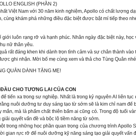
POLLO ENGLISH (PHẦN 2)
hất Việt Nam với 30 năm kinh nghiệm, Apollo có chất lượng dạy
ish, cùng khám phá những điều đặc biệt được bật mí tiếp theo nh
giới luôn rạng rỡ và hạnh phúc. Nhân ngày đặc biệt này, học
hụ nữ thân yêu.
quả rất đáng khen khi dành trọn tình cảm và sự chân thành vào t
 được ghi nhận. Mời bố mẹ cùng xem và thả cho Tùng Quân nhé
NG QUÂN DÀNH TẶNG MẸ!
G ĐẦU CHO TƯƠNG LAI CỦA CON
tiến xa trong sự nghiệp. Nhất là trong kỷ nguyên AI liên tục đ
n rằng nuôi dưỡng tư duy sáng tạo từ sớm sẽ là kim chỉ nam để b
 mắn, mà là phẩm chất thiên bẩm ai cũng có. Trong độ tuổi và
giải quyết vấn đề và bộc lộ tiềm năng từ sớm.
 một trong những học phần quan trọng của chương trình Apoll
ời gian rực rỡ để nuôi dưỡng kỹ năng sáng tạo giải quyết vấn đ