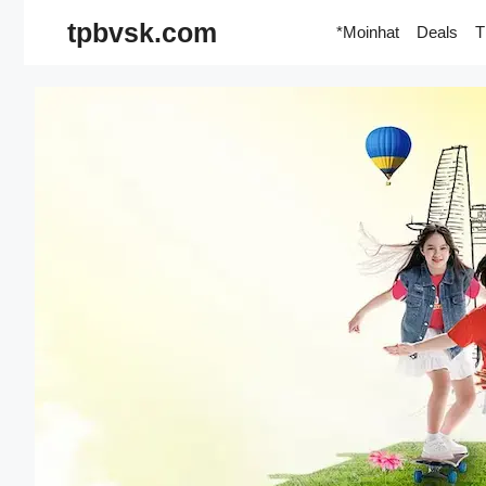
Skip
tpbvsk.com
*Moinhat
Deals
T
to
content