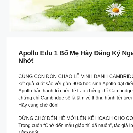
Apollo Edu 1 Bố Mẹ Hãy Đăng Ký Ng
Nhớ!
CÙNG CON ĐÓN CHÀO LỄ VINH DANH CAMBRIDGE 2024! 
kết quả xuất sắc với gần 90% học sinh Apollo đạt đ
Apollo hân hạnh tổ chức lễ trao chứng chỉ Cambridge
chứng chỉ Cambridge sẽ là tấm vé thông hành tới tương
Hãy cùng chờ đón!
ĐỪNG CHỜ ĐẾN HÈ MỚI LÊN KẾ HOẠCH CHO CO
Trong cuốn “Chờ đến mẫu giáo thì đã muộn”, tác giả Ibu
sớm nhất.