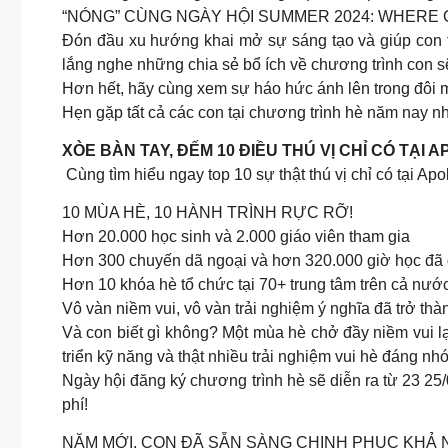
“NÓNG” CÙNG NGÀY HỘI SUMMER 2024: WHER
Đón đầu xu hướng khai mở sự sáng tạo và giúp con t
lắng nghe những chia sẻ bổ ích về chương trình con s
Hơn hết, hãy cùng xem sự háo hức ánh lên trong đôi mắ
Hẹn gặp tất cả các con tại chương trình hè năm nay n
XÒE BÀN TAY, ĐẾM 10 ĐIỀU THÚ VỊ CHỈ CÓ TẠI 
Cùng tìm hiểu ngay top 10 sự thật thú vị chỉ có tại Apo
10 MÙA HÈ, 10 HÀNH TRÌNH RỰC RỠ!
Hơn 20.000 học sinh và 2.000 giáo viên tham gia
Hơn 300 chuyến dã ngoại và hơn 320.000 giờ học đã 
Hơn 10 khóa hè tổ chức tại 70+ trung tâm trên cả nướ
Vô vàn niềm vui, vô vàn trải nghiệm ý nghĩa đã trở t
Và con biết gì không? Một mùa hè chở đầy niềm vui l
triển kỹ năng và thật nhiều trải nghiệm vui hè đáng 
Ngày hội đăng ký chương trình hè sẽ diễn ra từ 23 25/
phí!
NĂM MỚI, CON ĐÃ SẴN SÀNG CHINH PHỤC KHẢ 