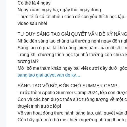
Có thể là 4 ngày
Ngày xuân, ngày hạ, ngày thu, ngày đông
Thực tế là có rất nhiều cách để con yêu thích học t
video sau nhé!
TƯ DUY SÁNG TẠO GIẢI QUYẾT VẤN ĐỀ KỸ NĂN
Nhắc đến sáng tạo chúng ta thường nghĩ ngay đến nghệ
Sáng tạo có phải là khả năng thiên bẩm của một số í
Trong khi chương trình học tại nhà trường còn chưa
tương lai?
Mời bố mẹ tham khảo ngay bài viết dưới đây dưới góc
sang tao giai quyet van de ky…
SÁNG TẠO VÔ BỜ, ĐÓN CHỜ SUMMER CAMP!
Trước thềm Apollo Summer Camp 2024, lớp con được thự
Con và các bạn được thỏa sức tưởng tượng về một cuộ
thuyết trình trước lớp!
Vô vàn hoạt động thực hành sáng tạo, giải quyết vấn đ
Còn bây giờ, mời bố mẹ chiêm ngưỡng những thành p