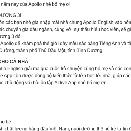
è năm nay của Apollo nhé bố mẹ ơi!
DƯƠNG 3!
n các bạn nhỏ gia nhập mái nhà chung Apollo English vào hôm
các chuyên gia đầu ngành, cùng với sự thấu hiểu học viên, sẽ 
Dương 3 đó!
 Apollo để khám phá thế giới đầy màu sắc bằng Tiếng Anh và t
 Cường, thành phố Thủ Dầu Một, tỉnh Bình Dương
 CHO CẢ NHÀ
ollo English giải mã qua cuộc trò chuyện cùng bố mẹ và các con
ive App còn được đồng bộ kiến thức từ lớp học tới nhà, giúp các
c chủ động với bài ôn tập Active App nhé bố mẹ ơi!
cho bé
h chất lượng hàng đầu Việt Nam, nuôi dưỡng thế hệ trẻ tự tin đầ